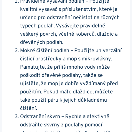
Pravidelné vysávání podlah – Použijte
⁢kvalitní vysavač s příslušenstvím, které je
určeno pro odstranění nečistot na různých
typech podlah. Vysávejte ⁢pravidelně
veškerý povrch, včetně⁢ koberců, dlaždic ⁢a⁣
dřevěných podlah.
Mokré čištění podlah – Použijte univerzální
čisticí prostředky⁢ a mop s mikrovlákny.
Pamatujte, že příliš mnoho vody může
⁤poškodit dřevěné ⁢podlahy, takže se
ujistěte, že mop je dobře vyždímaný před
‌použitím. Pokud máte dlaždice, můžete
také použít páru k ⁢jejich⁤ důkladnému
⁤čištění.
Odstranění skvrn – Rychle a efektivně
odstraňte skvrny z podlahy pomocí