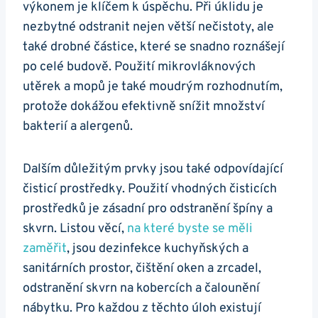
výkonem je klíčem k úspěchu. Při úklidu je
⁣nezbytné ‍odstranit nejen větší nečistoty, ale
také ⁢drobné částice, které se snadno roznášejí
po celé budově. Použití mikrovláknových
utěrek a‌ mopů je také moudrým rozhodnutím,
protože dokážou⁤ efektivně snížit množství
bakterií a alergenů.
Dalším ⁢důležitým prvky jsou také odpovídající
čisticí prostředky. Použití vhodných čisticích
prostředků je zásadní pro odstranění špíny a
skvrn. Listou ⁢věcí,
na⁣ které byste se měli
zaměřit
, jsou dezinfekce kuchyňských a
sanitárních prostor, čištění oken a zrcadel,
odstranění skvrn na kobercích a ‍čalounění
‍nábytku. Pro každou z těchto úloh existují