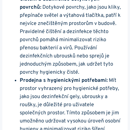
povrchů:
Dotykové povrchy, jako jsou kliky,
přepínače světel ‍a‍ výtahová tlačítka, patří k
nejvíce znečištěným prostorům v budově.
Pravidelné čištění a dezinfekce těchto
povrchů pomáhá minimalizovat riziko
přenosu bakterií a virů. ⁤Používání
dezinfekčních ubrousků nebo sprejů je
jednoduchým způsobem, jak udržet‍ tyto
povrchy hygienicky čisté.
Prodejna s hygienickými potřebami:
Mít
prostor vyhrazený pro‍ hygienické potřeby,
jako jsou dezinfekční gely, ubrousky a
roušky, je důležité pro⁢ uživatele
společných prostor. Tímto způsobem je jim
umožněno⁢ udržovat vysokou úroveň osobní
hygieny ⁣a minimalizovat​ riziko šíření