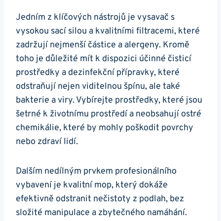
Jedním z klíčových nástrojů je vysavač s
vysokou sací silou a kvalitními filtracemi, ​které
zadržují ​nejmenší částice a alergeny. Kromě
toho je důležité mít k ‌dispozici účinné čisticí
prostředky a dezinfekční přípravky, které
odstraňují‍ nejen ​viditelnou‌ špínu, ale také
bakterie ⁣a viry. Vybírejte prostředky, které jsou
šetrné ⁤k​ životnímu prostředí a ⁢neobsahují ostré
chemikálie, které by mohly poškodit povrchy‌
nebo ‌zdraví lidí.
Dalším nedílným prvkem profesionálního
vybavení je kvalitní mop, který ⁤dokáže
efektivně odstranit⁣ nečistoty ⁣z podlah, bez
složité manipulace a zbytečného namáhání.