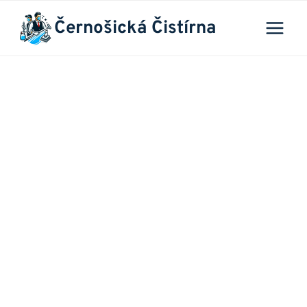
Přeskočit
Černošická Čistírna
na
obsah