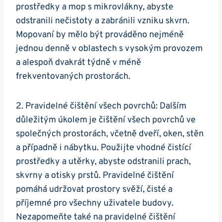
prostředky a mop s mikrovlákny, abyste
odstranili nečistoty⁣ a ⁤zabránili vzniku skvrn.
Mopovaní by mělo ⁤být prováděno⁢ nejméně
jednou denně v oblastech⁣ s vysokým provozem
a alespoň dvakrát týdně v méně
frekventovaných prostorách.
2. Pravidelné čištění všech povrchů: Dalším
důležitým úkolem je⁤ čištění všech povrchů ve
společných prostorách, včetně dveří, oken, stěn
a případně i nábytku. Použijte vhodné čistící
prostředky a utěrky,⁣ abyste odstranili prach,
skvrny a otisky ⁣prstů. Pravidelné čištění
pomáhá udržovat prostory svěží, ‍čisté a
příjemné pro ‌všechny uživatele budovy.
Nezapomeňte také na pravidelné čištění