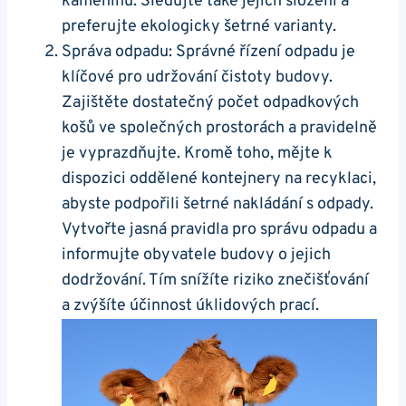
kameninu. Sledujte také jejich složení a
preferujte ekologicky šetrné‍ varianty.
Správa odpadu: Správné řízení odpadu⁢ je
klíčové ‍pro udržování ​čistoty⁣ budovy.​
Zajištěte dostatečný počet odpadkových
košů ve společných prostorách a pravidelně⁤
je vyprazdňujte. Kromě​ toho, mějte k
dispozici oddělené‌ kontejnery ‍na recyklaci,
⁢abyste⁤ podpořili šetrné nakládání s odpady.
Vytvořte jasná pravidla pro správu odpadu a
informujte obyvatele budovy o jejich
dodržování. Tím snížíte riziko znečišťování
a zvýšíte účinnost úklidových prací.