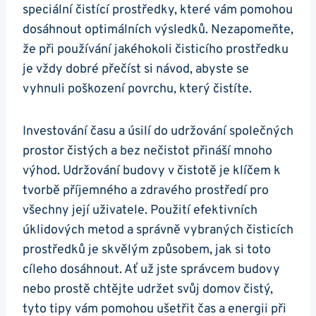
speciální ⁣čistící prostředky, které vám pomohou
dosáhnout optimálních výsledků. Nezapomeňte,
že při používání jakéhokoli čisticího prostředku
je vždy dobré přečíst si návod, ​abyste ​se
vyhnuli poškození povrchu, který čistíte.
Investování‌ času a úsilí do udržování společných
prostor čistých a bez nečistot přináší mnoho
výhod. Udržování budovy v čistotě je klíčem k
tvorbě příjemného a zdravého prostředí pro
všechny její uživatele. Použití efektivních
úklidových‌ metod a správně vybraných čisticích
prostředků je skvělým způsobem, jak si toto
cíleho​ dosáhnout. Ať už jste správcem budovy
nebo‍ prostě chtějte udržet svůj‌ domov čistý,
tyto tipy vám pomohou ⁤ušetřit čas a energii při