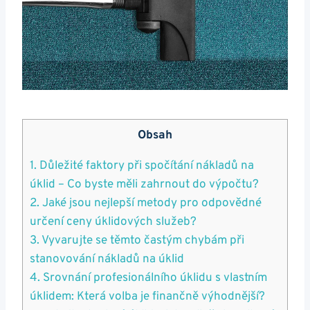
Obsah
1. Důležité faktory při spočítání nákladů na
úklid – Co byste měli zahrnout do výpočtu?
2. Jaké jsou nejlepší metody pro odpovědné
určení ceny úklidových služeb?
3. Vyvarujte se těmto častým chybám při
stanovování nákladů na úklid
4. Srovnání profesionálního úklidu s vlastním
úklidem: Která volba je finančně výhodnější?