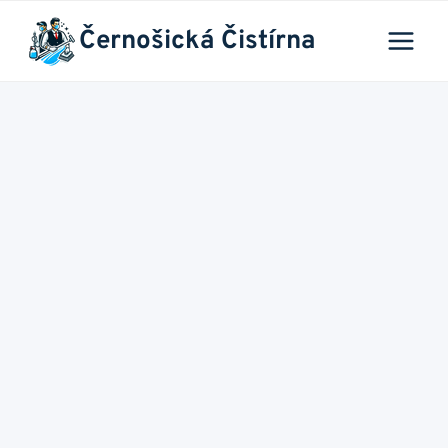
Přeskočit
Černošická Čistírna
na
obsah