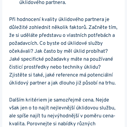
úklidového partnera.
Při hodnocení kvality úklidového partnera je
důležité zohlednit několik faktorů. Začněte tím,
že si uděláte představu o vlastních potřebách a
požadavcích. Co byste od úklidové služby
očekávali? Jak často by měl úklid probíhat?
Jaké specifické požadavky máte na používané
čisticí prostředky nebo techniky úklidu?
Zjistěte si také, jaké reference má potenciální
úklidový partner a jak dlouho již působí na trhu.
Dalším kritériem je samozřejmě cena. Nejde
však jen o to najít nejlevnější úklidovou službu,
ale spíše najít tu nejvýhodnější v poměru cena-
kvalita. Porovnejte si nabídky různých