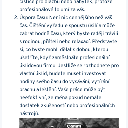
čističe pro dlažbu nebo nábytek, protože
profesionálové to umí za vás.
Úspora času: Není nic cennějšího než váš
čas. Čištění vyžaduje spoustu úsilí a může
zabrat hodně času, který byste raději trávili
s rodinou, přáteli nebo relaxací. Představte
si, co byste mohli dělat s dobou, kterou
ušetříte, když zaměstnáte profesionální
úklidovou firmu. Jestliže se rozhodnete pro
vlastní úklid, budete muset investovat
hodiny svého času do vysávání, vytírání,
prachu a leštění. Vaše práce může být
neefektivní, zejména pokud nemáte
dostatek zkušeností nebo profesionálních
nástrojů.