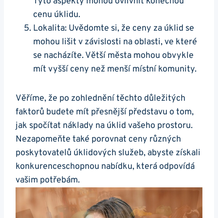
Tyto aspekty mohou ovlivnit konečnou
cenu úklidu.
Lokalita: Uvědomte si, že ceny za úklid se
mohou lišit v závislosti na oblasti, ve které
se nacházíte. Větší města mohou obvykle
mít vyšší ceny než menší místní komunity.
Věříme, že po zohlednění těchto důležitých
faktorů budete mít přesnější představu o tom,
jak spočítat náklady na úklid vašeho prostoru.
Nezapomeňte také porovnat ceny různých
poskytovatelů úklidových služeb, abyste získali
konkurenceschopnou nabídku, která odpovídá
vašim potřebám.