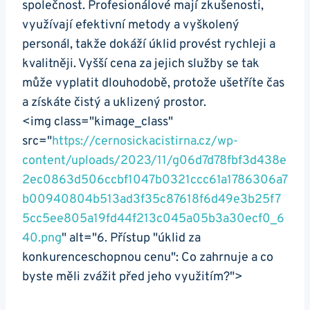
společnost. Profesionálové mají zkušenosti,
využívají efektivní metody a vyškolený
personál, takže dokáží úklid provést rychleji a
kvalitněji. Vyšší cena za jejich služby se tak
může vyplatit dlouhodobě, protože ušetříte čas
a získáte čistý a uklizený prostor.
<img class="kimage_class"
src="
https://cernosickacistirna.cz/wp-
content/uploads/2023/11/g06d7d78fbf3d438e
2ec0863d506ccbf1047b0321ccc61a1786306a7
b00940804b513ad3f35c87618f6d49e3b25f7
5cc5ee805a19fd44f213c045a05b3a30ecf0_6
40.png
" alt="6. Přístup "úklid za
konkurenceschopnou cenu": Co zahrnuje a co
byste měli zvážit před jeho využitím?">