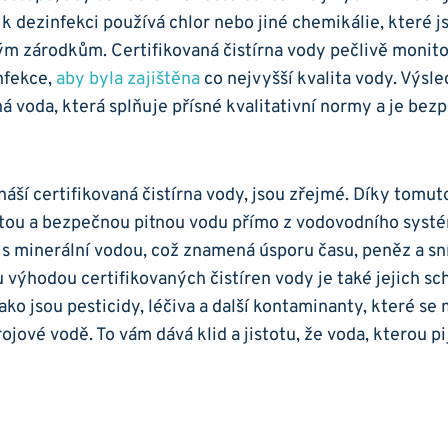
 k dezinfekci používá chlor nebo jiné chemikálie, které j
vým zárodkům. Certifikovaná čistírna vody pečlivě monit
nfekce,
aby byla zajištěna
co nejvyšší kvalita vody. Výsl
tná voda, která splňuje přísné kvalitativní normy a je bez
náší certifikovaná čistírna vody, jsou zřejmé. Díky tomu
stou a bezpečnou pitnou vodu přímo z vodovodního syst
 s minerální vodou, což znamená úsporu času, peněz a sn
 výhodou certifikovaných čistíren vody je také jejich sc
jako jsou pesticidy, léčiva a další kontaminanty, které s
ojové vodě. To vám dává klid a jistotu, že voda, kterou pi