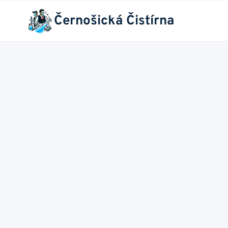
Přeskočit
Černošická Čistírna
na
obsah