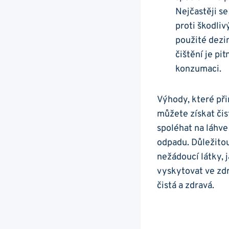
Nejčastěji se
proti škodli
použité dezi
čištění je pi
konzumaci.
Výhody, které při
můžete získat či
spoléhat na láhve
odpadu. Důležitou
nežádoucí látky, 
vyskytovat ve zdr
čistá a zdravá.