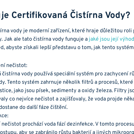
je Certifikovaná Čistírna Vody?
tírna vody je moderní zařízení, které hraje důležitou roli
y. Jak ale tato čistírna vody funguje a
jaké jsou její výho
d, abyste získali lepší představu o tom, jak tento systém
ní nečistot:
á čistírna vody používá speciální systém pro zachycení 
dy. Tento systém zahrnuje několik filtrů a procesů, které
tice, jako jsou písek, sedimenty a oxidy železa. Filtry j
ly co nejvíce nečistot a zajišťovaly, že voda projde něk
dostane do další fáze čištění.
kce:
 nečistot prochází voda fází dezinfekce. V tomto proces
ostupu, aby se zabránilo růstu bakterií a jiných mikroor