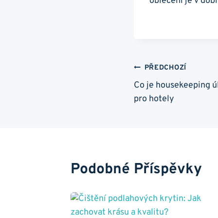
oblečení je v dob
Navigace
PŘEDCHOZÍ
Co je housekeeping úk
Pro
pro hotely
Příspěvek
Podobné Příspěvky