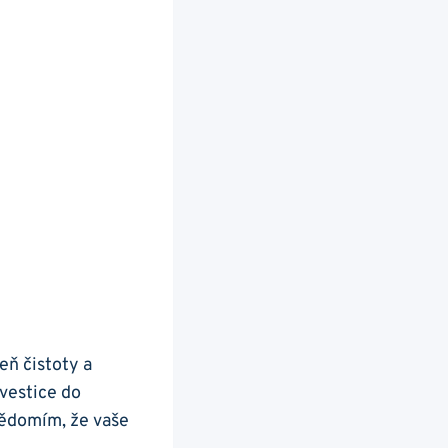
eň čistoty a
nvestice do
 vědomím, že vaše