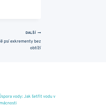
DALŠÍ
adě psí exkrementy bez
obtíží