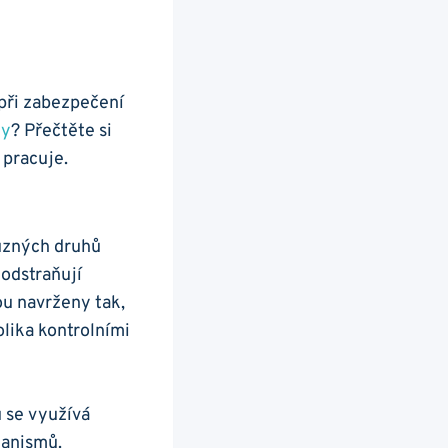
 při zabezpečení
dy
? Přečtěte si
 pracuje.
různých druhů
 odstraňují
sou navrženy tak,
olika kontrolními
u se využívá
ganismů.