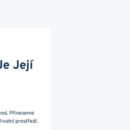
Je Její
 vod. Přineseme
ivotní prostředí.