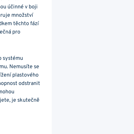
sou účinné v boji
oruje množství
edkem těchto fází
pečná pro
to systému
ému. Nemusíte se
ížení plastového
hopnost odstranit
e mohou
jete, je skutečně