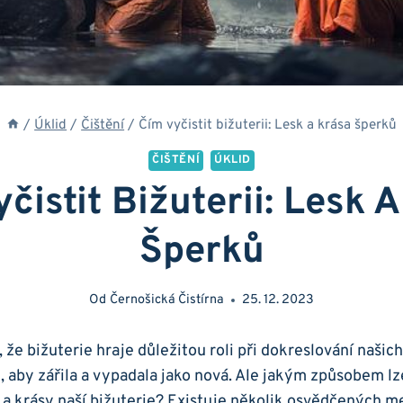
/
Úklid
/
Čištění
/
Čím vyčistit bižuterii: Lesk a krása šperků
ČIŠTĚNÍ
ÚKLID
čistit Bižuterii: Lesk 
Šperků
Od
Černošická Čistírna
25. 12. 2023
 že bižuterie hraje důležitou ​roli při dokreslování našic
é, aby zářila⁢ a vypadala jako nová. Ale jakým způsobem l
a krásy naší bižuterie? Existuje několik osvědčených me