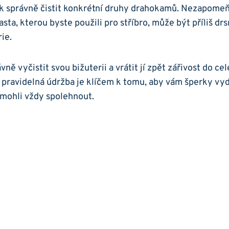
k ​správně⁣ čistit konkrétní druhy ​drahokamů. Nezapomeňt
pasta, kterou byste použili pro stříbro, ⁣může být příliš ⁢drs
ie.
ávně vyčistit svou bižuterii a⁢ vrátit jí zpět zářivost do c
ravidelná údržba je klíčem k tomu, aby vám šperky vydr
ě mohli vždy spolehnout.