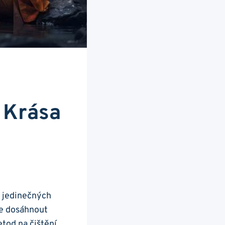
A Krása
h jedinečných
ze ​dosáhnout
tod na čištění