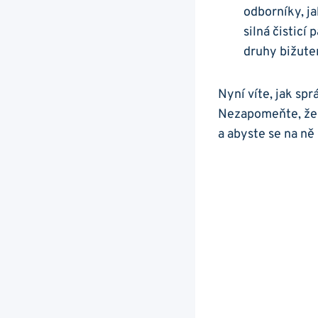
odborníky, ja
silná čisticí 
druhy bižuter
Nyní víte,​ jak spr
Nezapomeňte, že p
a abyste ​se na n