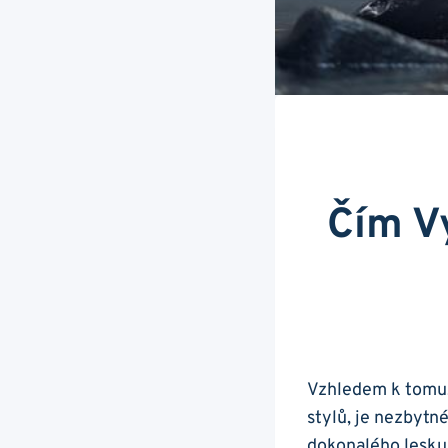
Čím Vy
Vzhledem‍ k tomu,
stylů, ⁤je nezbytn
dokonalého lesku 