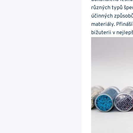
různých typů šper
účinných způsobů, 
materiály. Přináš
bižuterii v​ nejl