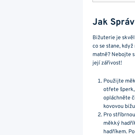
Jak ⁢správ
Bižuterie je skvěl
co ‌se stane, kdy
matně? Nebojte ⁢se
její zářivost!
Použijte ⁢mě
otřete šperk,
opláchněte či
⁢kovovou bižu
Pro stříbrnou
měkký hadřík 
hadříkem. Po