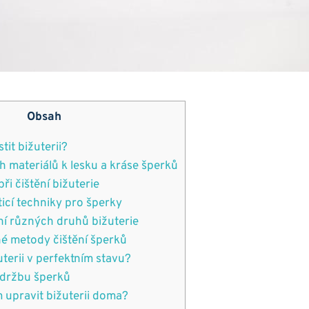
Obsah
tit bižuterii?
h materiálů k lesku a kráse šperků
ři čištění bižuterie
ticí ⁢techniky pro šperky
ní různých⁤ druhů bižuterie
é metody čištění šperků
uterii v perfektním stavu?
 údržbu šperků
upravit‌ bižuterii doma?