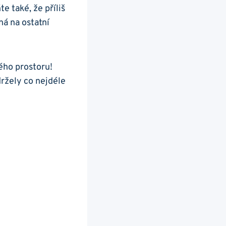
e také, že příliš
ná na‍ ostatní
elého prostoru!
žely co⁣ nejdéle