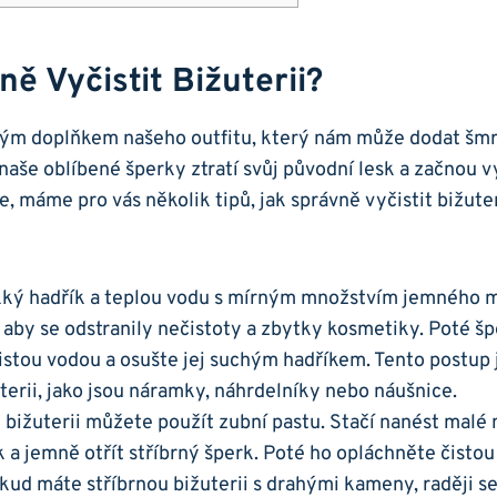
ně Vyčistit Bižuterii?
ým‍ doplňkem⁤ našeho​ outfitu, ‌který nám může dodat šmrn
ž naše‌ oblíbené šperky ztratí svůj původní lesk a začnou
, máme pro vás několik tipů, jak správně vyčistit bižuterii
kký hadřík a teplou vodu s mírným množstvím ⁢jemného 
 aby se odstranily nečistoty a zbytky ⁢kosmetiky. Poté š
stou vodou ​a osušte jej suchým hadříkem. Tento postup je
terii, jako‍ jsou náramky, náhrdelníky ⁢nebo náušnice.
 bižuterii můžete použít‌ zubní pastu. Stačí nanést malé
a jemně otřít stříbrný šperk. ‌Poté ho opláchněte čistou 
kud máte stříbrnou bižuterii s drahými kameny, raději s