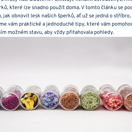
ků, které lze snadno použít doma.​ V tomto článku se po
jak obnovit lesk‍ našich šperků, ať už se jedná o stříbro, 
íme vám praktické⁢ a jednoduché tipy, které vám pomohou
epším možném stavu, aby vždy přitahovala pohledy.