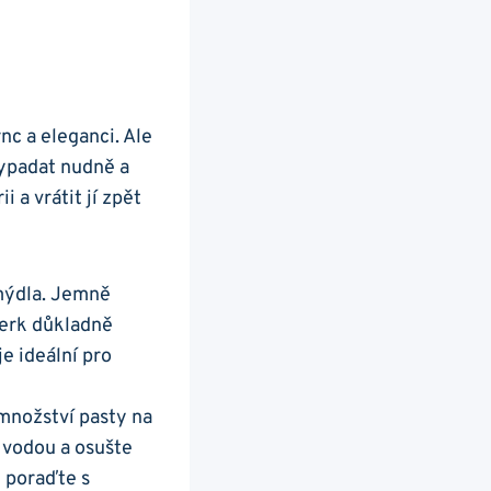
c​ a eleganci. Ale
 vypadat nudně a
 ⁤a vrátit jí zpět
mýdla. Jemně‌
perk důkladně
 ideální​ pro
 množství pasty na
vodou a⁤ osušte‌
e poraďte s