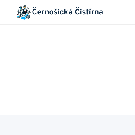
Přeskočit
Černošická Čistírna
na
obsah