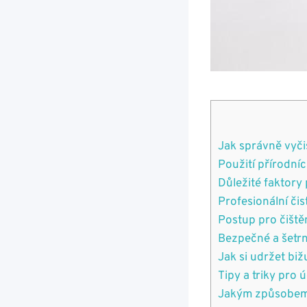
Jak ⁢správně vyčis
Použití přírodníc
Důležité faktory p
Profesionální čis
Postup pro čiště
Bezpečné a šetrn
Jak si udržet biž
Tipy a triky pro
Jakým ⁣způsobem 