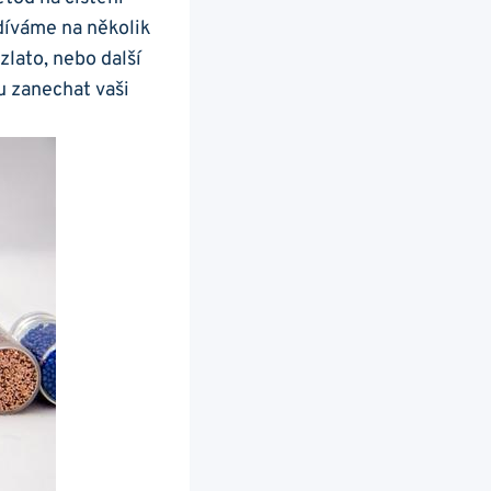
díváme ‍na několik
zlato, nebo další‌
 ⁣zanechat vaši