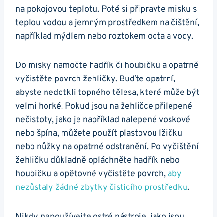
na pokojovou teplotu. ‍Poté si připravte misku s
teplou vodou a jemným‌ prostředkem na čištění,
například mýdlem nebo roztokem octa a vody.
Do⁢ misky namočte hadřík či houbičku‍ a opatrně
vyčistěte povrch žehličky. Buďte opatrní,
abyste nedotkli topného​ tělesa, které může být
velmi horké. Pokud jsou ⁤na žehličce přilepené
nečistoty, jako je například⁢ nalepené voskové
nebo špína, můžete použít plastovou lžičku
⁤nebo nůžky na opatrné odstranění. Po vyčištění
‌žehličku důkladně opláchněte hadřík nebo
houbičku‌ a opětovně vyčistěte ‍povrch,
aby
nezůstaly žádné‌ zbytky čisticího prostředku
.‍
Nikdy nepoužívejte ostré nástroje, jako jsou