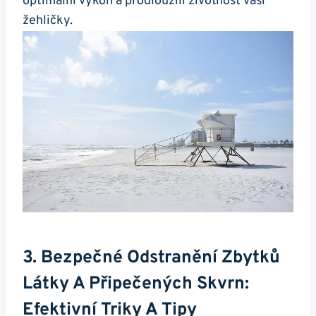
optimální výkon⁣ a prodloužili životnost vaší
žehličky.
3. Bezpečné Odstranění ‍zbytků
Látky A Připečených Skvrn:
Efektivní Triky A Tipy