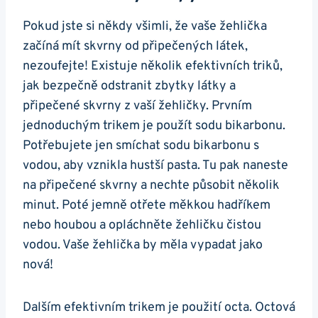
Pokud‍ jste si někdy všimli, že vaše žehlička
začíná mít skvrny od připečených látek,⁣
nezoufejte! Existuje několik efektivních ⁢triků,
jak‍ bezpečně odstranit zbytky látky a
připečené skvrny z vaší‍ žehličky. Prvním
jednoduchým trikem je použít sodu‌ bikarbonu.
Potřebujete jen⁢ smíchat sodu bikarbonu s
vodou, aby vznikla hustší pasta. Tu pak naneste
⁤na⁢ připečené⁢ skvrny a nechte působit několik
minut. Poté jemně otřete měkkou hadříkem
nebo houbou a opláchněte žehličku ⁣čistou
vodou. Vaše žehlička by měla vypadat jako
nová!
Dalším efektivním⁣ trikem je použití octa. Octová