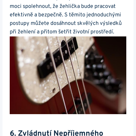
moci spolehnout, že žehlička bude pracovat
efektivně ⁣a bezpečně. S těmito⁢ jednoduchými⁢
postupy můžete dosáhnout skvělých výsledků
při žehlení a přitom šetřit životní prostředí.
6. ⁣Zvládnutí Nepříjemného