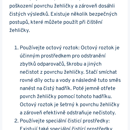
⁤poškození povrchu ​žehličky a​ zároveň dosáhli
čistých výsledků. Existuje několik bezpečných
postupů, které můžete použít⁣ při⁢ čištění
žehličky.
Používejte octový roztok: Octový roztok je
účinným prostředkem pro‍ odstranění
zbytků odparovačů, škrobu a jiných
nečistot z povrchu žehličky. ⁤Stačí smíchat
rovné díly octu a vody a následně tuto směs
nanést na čistý hadřík. Poté ​jemně otřete
povrch žehličky ‍pomocí tohoto hadříku.
Octový roztok je ​šetrný k povrchu žehličky
a zároveň efektivně odstraňuje nečistoty.
Používejte speciální čisticí prostředky:
Existují také speciální čistící prostředky