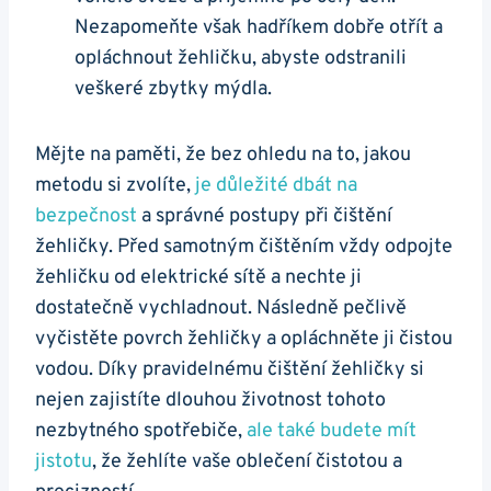
‍Nezapomeňte však hadříkem dobře otřít⁤ a
opláchnout žehličku, abyste odstranili
veškeré zbytky mýdla.
Mějte ​na paměti, že bez⁢ ohledu na to,‌ jakou
metodu si zvolíte,
je důležité​ dbát na
bezpečnost
a​ správné postupy při čištění
žehličky. Před‌ samotným čištěním vždy odpojte
žehličku od​ elektrické sítě a‌ nechte‍ ji
dostatečně vychladnout. Následně⁤ pečlivě
vyčistěte povrch žehličky a opláchněte ji čistou
vodou. Díky ‍pravidelnému čištění⁢ žehličky si
nejen ​zajistíte dlouhou životnost​ tohoto
nezbytného spotřebiče,
ale také budete ‌mít
jistotu
, že žehlíte vaše oblečení čistotou a