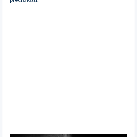
⁤precizností.