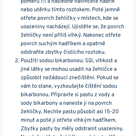
‍poměru‌ 1:1 a následně ⁣navlhčete hadřík
nebo⁤ utěrku tímto roztokem. Poté jemně
‌otřete povrch‌ žehličky v místech,⁢ kde se⁢
usazeniny nacházejí. Ujistěte se, že povrch
žehličky‍ není příliš vlhký. Nakonec‌ otřete⁢
povrch suchým‍ hadříkem a opatrně
odstraňte zbytky čistícího roztoku.
Použití sodou bikarbonou:⁤ Sůl, vlhkost a
jiné látky ⁤se mohou usadit na žehličce a
způsobit nežádoucí znečištění. Pokud se
vám to stane, vyzkoušejte čištění sodou
bikarbonou. Připravte si⁢ pastu z vody a
sody bikarbony a naneste ⁤ji na povrch
žehličky. Nechte pastu působit asi 15-20
minut⁣ a poté‍ ji otřete vlhkým⁣ hadříkem.
Zbytky pasty by měly ‍odstranit usazeniny.