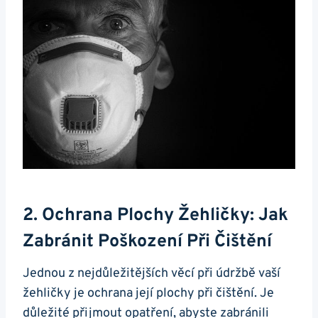
2. Ochrana Plochy Žehličky: Jak
Zabránit Poškození Při​ Čištění
Jednou z nejdůležitějších věcí při údržbě vaší
žehličky ‌je ochrana‌ její ‌plochy při‌ čištění. Je
důležité přijmout opatření, abyste⁤ zabránili