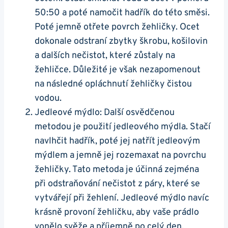
50:50 a⁤ poté namočit hadřík ⁢do této směsi.
Poté jemně otřete⁣ povrch žehličky. Ocet
⁤dokonale odstraní zbytky škrobu, košilovin‌
a‍ dalších⁣ nečistot, které zůstaly​ na‍
žehličce. Důležité‍ je však‍ nezapomenout⁤
na následné opláchnutí žehličky čistou⁣
vodou.
Jedleové mýdlo: Další osvědčenou
metodou je použití jedleového mýdla. Stačí
navlhčit hadřík, poté jej ‌natřít jedleovým⁤
mýdlem a jemně⁢ jej⁤ rozemaxat na ​povrchu​
žehličky. Tato metoda je účinná zejména
při odstraňování​ nečistot z páry, které se
vytvářejí‌ při žehlení. Jedleové mýdlo navíc
krásně provoní žehličku, aby vaše ‍prádlo
vonělo ‌svěže⁣ a příjemně po celý den.