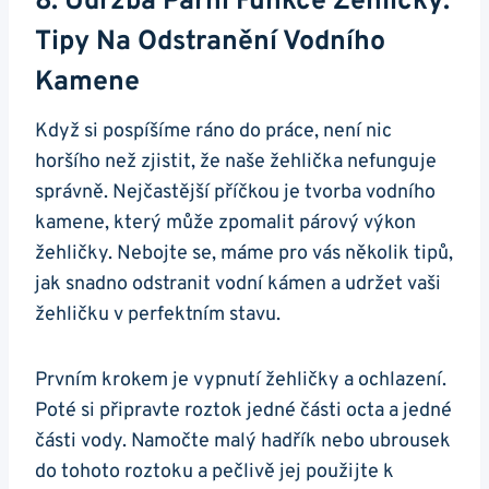
8. Údržba Parní Funkce⁢ Žehličky:⁤
Tipy Na⁣ Odstranění Vodního
Kamene
Když si pospíšíme⁢ ráno do ⁢práce, není nic
horšího než zjistit,⁤ že naše žehlička ⁤nefunguje
správně. ⁤Nejčastější příčkou je tvorba vodního
kamene, který může zpomalit párový výkon‍
žehličky. Nebojte se, máme pro vás ‌několik tipů,
⁤jak snadno odstranit vodní kámen a udržet vaši
žehličku⁣ v perfektním stavu.
Prvním‌ krokem je vypnutí žehličky a ochlazení.
Poté si připravte ‌roztok jedné části octa a jedné
​části vody. Namočte malý hadřík nebo ubrousek
‍do tohoto roztoku a pečlivě jej použijte k⁣