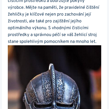
čisticím prostředku a dodržujte⁢ pokyny
výrobce. Mějte na paměti,⁢ že​ pravidelné čištění
žehličky je klíčové nejen ⁤pro zachování její
životnosti, ale také ‍pro zajištění jejího⁢
optimálního výkonu. S vhodnými čisticími
prostředky a správnou⁤ péčí se váš žehlicí stroj
stane spolehlivým pomocníkem ‍na ‌mnoho let.