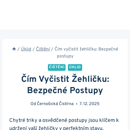
/
Úklid
/
Čištění
/
Čím vyčistit žehličku: Bezpečné
postupy
ČIŠTĚNÍ
ÚKLID
Čím Vyčistit Žehličku:
Bezpečné Postupy
Od
Černošická Čistírna
7. 12. 2025
Chytré triky a osvědčené postupy jsou ‌klíčem k
udržení vaší žehličky v perfektním stavu.