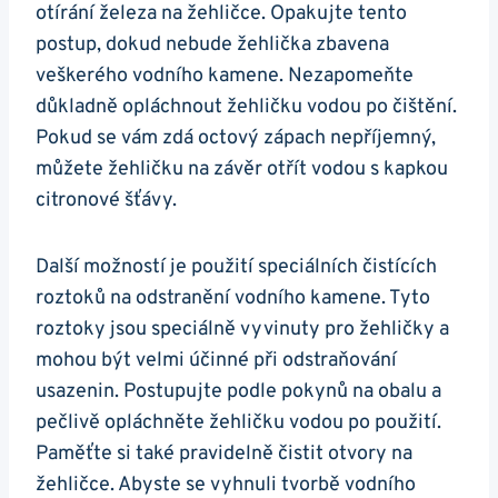
otírání železa na žehličce. Opakujte tento​
postup, dokud nebude žehlička zbavena
veškerého vodního kamene. ‍Nezapomeňte
důkladně opláchnout žehličku vodou po ⁣čištění.
Pokud se vám zdá octový ⁤zápach nepříjemný,
můžete žehličku na závěr otřít‍ vodou s kapkou
citronové šťávy.
Další možností je ⁣použití ‍speciálních čistících⁣
roztoků na odstranění vodního‍ kamene.⁣ Tyto
roztoky⁤ jsou speciálně ​vyvinuty pro žehličky a
mohou být velmi účinné při odstraňování
⁤usazenin. Postupujte podle pokynů na obalu a
pečlivě opláchněte​ žehličku vodou po použití.
‌Paměťte si také pravidelně ⁤čistit⁢ otvory na
žehličce. Abyste se‍ vyhnuli tvorbě vodního