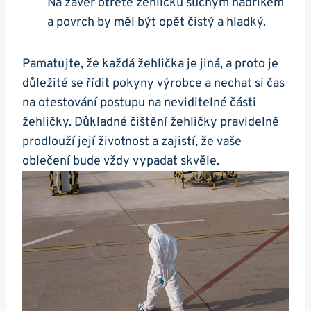
Na závěr​ otřete žehličku suchým ⁤hadříkem
a povrch by měl být opět čistý‍ a hladký.
Pamatujte,‍ že každá žehlička je jiná, a proto je
důležité se řídit‍ pokyny výrobce ⁣a nechat si čas
na otestování postupu na⁣ neviditelné části
žehličky. Důkladné čištění žehličky pravidelně
prodlouží její životnost a zajistí, že ⁤vaše
oblečení bude vždy ​vypadat skvěle.