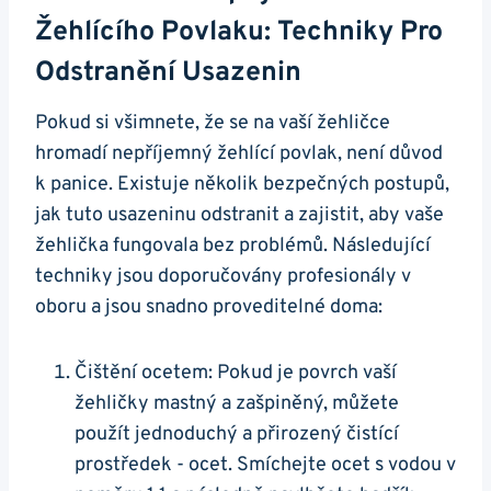
Žehlícího Povlaku: Techniky Pro‍
Odstranění Usazenin
Pokud ⁣si všimnete, že se na vaší ⁣žehličce⁢
hromadí nepříjemný žehlící povlak, není důvod
⁤k ⁤panice. Existuje několik⁣ bezpečných postupů,
jak tuto usazeninu odstranit a zajistit, aby ‍vaše
žehlička fungovala ​bez problémů. Následující
techniky jsou ​doporučovány profesionály v
oboru a ‍jsou snadno proveditelné doma:
Čištění​ ocetem: Pokud je povrch vaší
žehličky​ mastný a zašpiněný, můžete⁣
použít jednoduchý a⁤ přirozený čistící
prostředek ⁤- ocet. Smíchejte ocet ⁣s vodou v