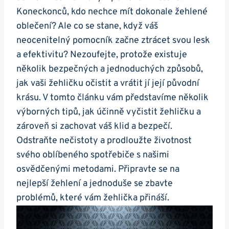
Koneckonců, kdo nechce mít dokonale žehlené
oblečení? Ale co se stane, když váš⁢
neocenitelný pomocník začne ‍ztrácet svou lesk⁤
a efektivitu? Nezoufejte, protože existuje
několik ‌bezpečných a jednoduchých způsobů,
jak vaši žehličku očistit a vrátit jí ​její původní
krásu. V tomto článku vám představíme několik
výborných tipů, jak účinně vyčistit žehličku a
zároveň si zachovat váš​ klid⁣ a bezpečí.
Odstraňte nečistoty a prodloužte životnost
⁣svého oblíbeného spotřebiče s našimi
osvědčenými metodami. Připravte se ⁢na
nejlepší žehlení ‌a jednoduše se zbavte
problémů, které vám žehlička přináší.