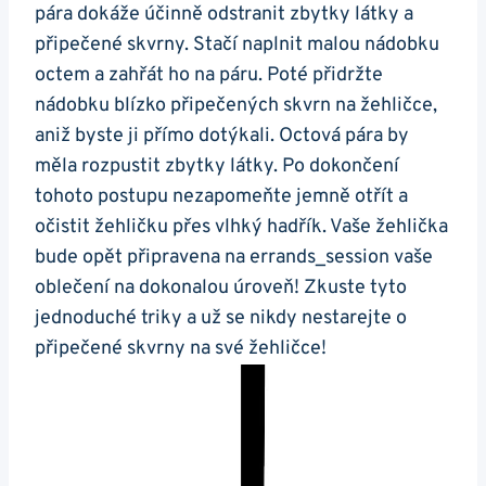
pára dokáže účinně odstranit zbytky látky a
připečené skvrny. Stačí naplnit ​malou nádobku
octem a zahřát ho na páru. Poté přidržte
nádobku ⁢blízko připečených skvrn na žehličce,
aniž byste ji přímo dotýkali. Octová pára by
⁤měla rozpustit zbytky ⁤látky. Po dokončení‍
tohoto postupu ​nezapomeňte jemně‌ otřít a
očistit žehličku ‌přes vlhký hadřík. Vaše žehlička
bude ⁤opět připravena na errands_session vaše
‌oblečení na dokonalou⁢ úroveň! Zkuste tyto
jednoduché triky a už ⁤se nikdy nestarejte o
připečené skvrny na své žehličce!