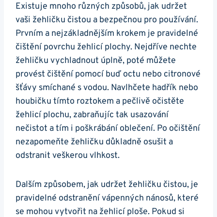
Existuje mnoho různých způsobů, jak udržet‌
vaši žehličku čistou⁤ a bezpečnou pro používání.
Prvním a nejzákladnějším krokem je pravidelné
čištění povrchu žehlicí plochy. Nejdříve ‍nechte
žehličku vychladnout úplně, ​poté můžete
provést čištění pomocí buď octu nebo citronové
šťávy‌ smíchané‍ s vodou. Navlhčete ⁣hadřík nebo
houbičku tímto roztokem a ⁣pečlivě očistěte
žehlicí plochu, zabraňujíc tak usazování
nečistot a ‌tím⁤ i poškrábání oblečení. Po očištění
​nezapomeňte žehličku důkladně osušit a
odstranit veškerou vlhkost.
Dalším způsobem, jak udržet žehličku čistou, ⁢je ​
pravidelné odstranění vápenných nánosů, které
se mohou vytvořit na žehlicí ploše. Pokud si