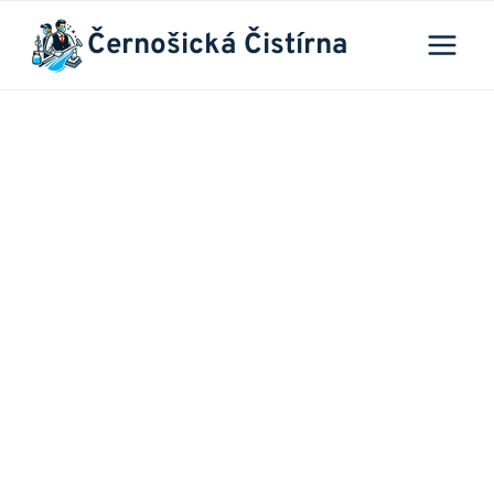
Přeskočit
Černošická Čistírna
na
obsah