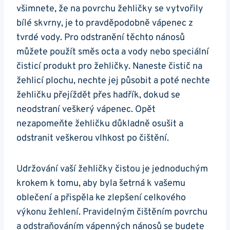
všimnete, že na povrchu žehličky se vytvořily⁣
bílé ‍skvrny, je to pravděpodobně vápenec z
tvrdé vody. Pro odstranění těchto nánosů
můžete použít směs octa a vody nebo speciální
čisticí produkt pro žehličky. Naneste čistič na
žehlicí plochu, nechte⁤ jej působit a poté nechte
žehličku přejíždět přes hadřík, dokud se
neodstraní veškerý ⁤vápenec.⁢ Opět‌
nezapomeňte žehličku ‍důkladně osušit a‍
odstranit veškerou‍ vlhkost po čištění.
Udržování vaší⁤ žehličky čistou je jednoduchým
krokem k tomu,‌ aby byla⁤ šetrná⁣ k ⁣vašemu
⁢oblečení a přispěla ke zlepšení celkového
‍výkonu žehlení.⁤ Pravidelným čištěním ‌povrchu
a odstraňováním vápenných nánosů se budete