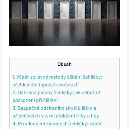
Obsah
1.​ Výběr správné metody⁣ čištění žehličky:
přehled dostupných⁣ možností
2. Ochrana plochy žehličky: jak zabránit
poškození při​ čištění
3. Bezpečné odstranění ‍zbytků látky a
připečených skvrn: efektivní triky a tipy
4. Prodloužení životnosti žehličky: ⁣výběr