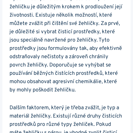
žehličku je důležitým krokem k ‍prodloužení její
životnosti. Existuje několik možností, které
můžete zvážit při čištění své žehličky. Za prvé,
je důležité si vybrat čisticí prostředky, které
jsou speciálně navržené pro žehličky. Tyto
prostředky‍ jsou formulovány tak, aby efektivně
odstraňovaly nečistoty a zároveň chránily
povrch žehličky. Doporučuje se vyhýbat se
používání běžných čistících prostředků, které
mohou⁣ obsahovat agresivní chemikálie, které
by ‍mohly poškodit‌ žehličku.
Dalším faktorem, který ⁢je ⁤třeba‍ zvážit, je typ‍ a
materiál žehličky. Existují různé druhy čisticích
prostředků pro ⁣různé typy žehliček. Pokud ​
máte žehličku s párou, je vhodné zvolit čisticí