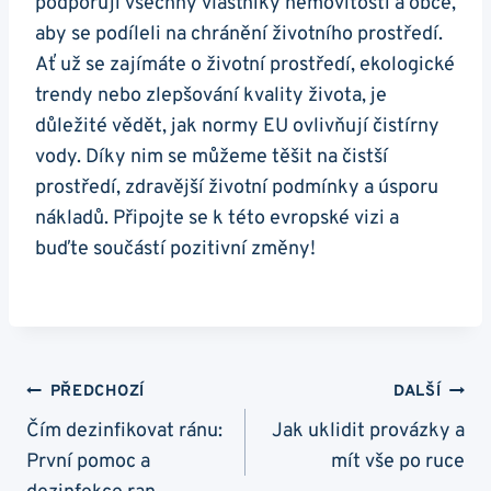
podporují všechny vlastníky nemovitosti a obce,
aby se podíleli na chránění životního prostředí.
Ať už se zajímáte o životní prostředí, ekologické
trendy nebo zlepšování kvality života, je
důležité vědět, jak normy EU ovlivňují čistírny
vody. Díky nim se můžeme těšit na čistší
prostředí, zdravější životní podmínky a úsporu
nákladů. Připojte se k této evropské vizi a
buďte součástí pozitivní změny!
Navigace
PŘEDCHOZÍ
DALŠÍ
Pro
Čím dezinfikovat ránu:
Jak uklidit provázky a
První pomoc a
mít vše po ruce
Příspěvek