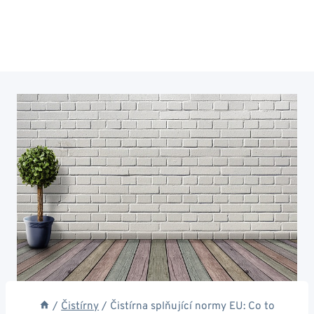
/
Čistírny
/
Čistírna splňující normy EU: Co to