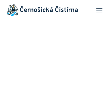
Přeskočit
Černošická Čistírna
na
obsah