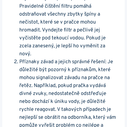
Pravidelné čištění filtru pomáhá
odstraňovat všechny zbytky špíny‌ a
nečistot, které se v pračce mohou⁢
hromadit. Vyndejte​ filtr a pečlivě jej
⁤vyčistěte pod tekoucí vodou. Pokud je
zcela⁣ zanesený, je lepší ho vyměnit za
nový.
Příznaky závad a jejich správné řešení: Je
důležité být pozorný k příznakům, které
⁢mohou​ signalizovat závadu na pračce na
⁤řetěz. Například, pokud pračka vydává
divné zvuky, nedostatečně ⁤odstřeďuje
nebo dochází k úniku vody, je ‍důležité
rychle reagovat. V ‌takových případech je
nejlepší se obrátit na odborníka, ⁢který vám
pomůže vyřešit problém co nejlépe a