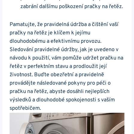
zabrání dalšímu⁤ poškození pračky na řetěz.
Pamatujte, že⁤ pravidelná údržba a čištění vaší
pračky na řetěz ⁢je klíčem k jejímu
dlouhodobému a efektivnímu provozu.‌
Sledování pravidelné údržby, jak je uvedeno v ​
návodu k použití, vám pomůže udržet pračku na
řetěz⁢ v perfektním stavu a prodloužit ‌její
životnost. Buďte‌ obezřetní a pravidelně
provádějte následované pokyny pro ⁢péči o
pračku na řetěz, abyste‍ dosáhli⁤ nejlepších
výsledků a dlouhodobé spokojenosti ​s vaším
spotřebičem.