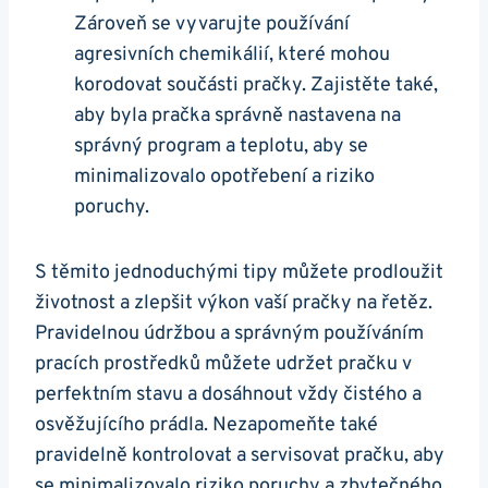
Zároveň se vyvarujte používání
agresivních chemikálií, které mohou‍
korodovat součásti pračky. Zajistěte ‍také,
aby byla pračka správně nastavena na
správný ‍program a teplotu, aby se
minimalizovalo opotřebení ⁣a riziko
poruchy.
S těmito jednoduchými tipy můžete prodloužit
životnost a zlepšit výkon ‍vaší pračky na řetěz.
Pravidelnou údržbou a správným používáním⁣
pracích prostředků můžete udržet ‌pračku v
perfektním stavu a dosáhnout vždy čistého a
osvěžujícího prádla.⁣ Nezapomeňte také
pravidelně kontrolovat⁤ a servisovat pračku, aby⁢
se minimalizovalo riziko poruchy a zbytečného