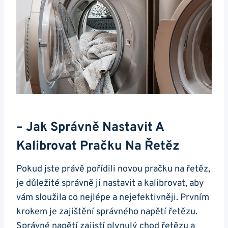
– ‍Jak ‌správně Nastavit A
⁢kalibrovat Pračku Na Řetěz
Pokud ‍jste⁣ právě pořídili novou pračku ‍na řetěz,
je⁤ důležité správně ji nastavit a kalibrovat, ⁤aby
vám ⁤sloužila co ⁣nejlépe ‌a nejefektivněji. Prvním
‍krokem je zajištění správného napětí řetězu.
Správné napětí zajistí plynulý chod řetězu a