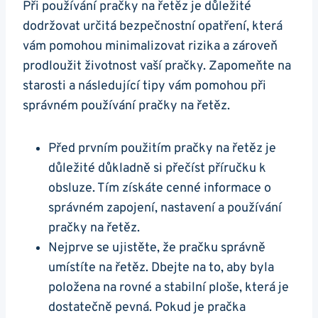
Při používání ‌pračky na⁤ řetěz je důležité
dodržovat určitá bezpečnostní opatření, která
vám pomohou minimalizovat ⁢rizika a zároveň
prodloužit životnost vaší ‍pračky. Zapomeňte ⁣na
starosti a následující tipy vám pomohou​ při
⁢správném používání pračky na řetěz.
Před prvním ‌použitím pračky na řetěz je
⁤důležité důkladně si přečíst ⁢příručku k
obsluze. Tím získáte‍ cenné informace o⁣
správném zapojení, nastavení a používání
pračky na řetěz.
Nejprve ⁢se ujistěte, že pračku správně
umístíte‌ na řetěz. Dbejte ⁣na to, aby byla
položena na ‌rovné a stabilní ploše, která je
dostatečně ⁣pevná. Pokud je‍ pračka