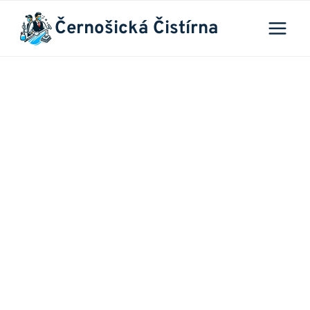
Přeskočit
Černošická Čistírna
na
obsah