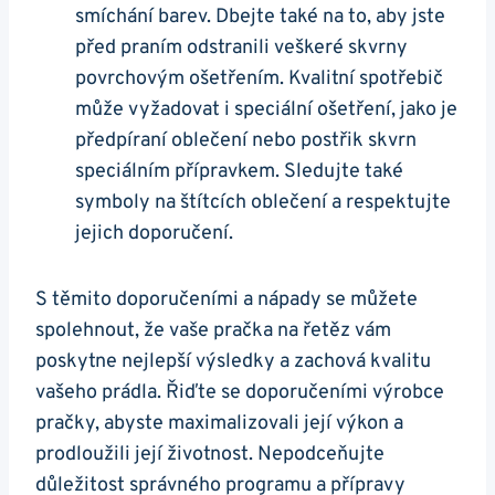
smíchání barev. Dbejte ⁤také ⁤na to, aby jste
před praním odstranili veškeré skvrny
povrchovým ošetřením.​ Kvalitní spotřebič⁤
může vyžadovat i speciální ošetření, jako ⁤je
předpíraní oblečení nebo postřik skvrn
speciálním přípravkem. Sledujte také
symboly na štítcích oblečení a respektujte
jejich doporučení.
S těmito doporučeními ​a⁣ nápady se můžete
spolehnout,‍ že‌ vaše pračka⁤ na ⁢řetěz vám
poskytne nejlepší ‌výsledky a zachová kvalitu
vašeho prádla. Řiďte ‍se doporučeními výrobce
pračky, abyste maximalizovali její výkon a
prodloužili‌ její životnost. Nepodceňujte
‌důležitost správného programu a přípravy