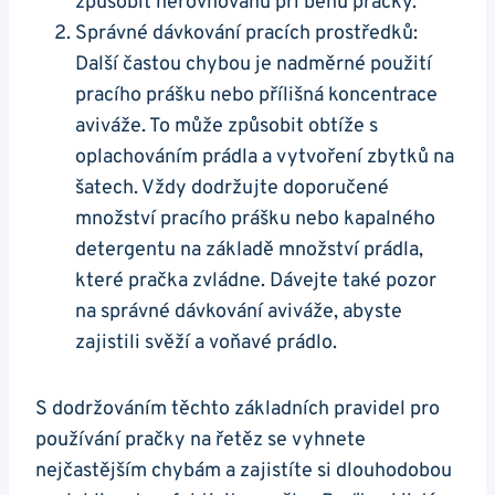
způsobit nerovnováhu při běhu pračky.
Správné dávkování pracích prostředků:
Další častou chybou ‌je nadměrné použití
pracího​ prášku nebo přílišná⁣ koncentrace
aviváže. To může způsobit obtíže s​
oplachováním prádla​ a‍ vytvoření zbytků na
šatech. Vždy dodržujte ‌doporučené
množství pracího prášku ‍nebo kapalného
detergentu na základě​ množství prádla,
které pračka ‍zvládne. Dávejte také pozor
na správné dávkování aviváže, abyste
zajistili svěží ‌a voňavé prádlo.
S dodržováním těchto základních pravidel pro
používání‌ pračky na řetěz se vyhnete
nejčastějším chybám a zajistíte si dlouhodobou