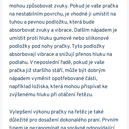
mohou způsobovat zvuky. Pokud ​je vaše​ pračka
na‍ nestabilním povrchu, je vhodné ji umístit na
tuhou a pevnou⁤ podložku, ⁢která bude
absorbovat zvuky a vibrace. Dalším nápadem je
umístit proti‍ hluku gumové nebo silikonové
podložky pod nohy pračky. Tyto podložky
absorbovají vibrace‌ a snižují přenos hluku na
podlahu. ⁢V neposlední ⁤řadě, pokud je vaše
pračka již staršího‍ stáří, může být dobrým
nápadem vyměnit opotřebované části,
například ložiska, která mohou přispívat ke
zvýšenému hluku při otáčení řetězu.
Vylepšení výkonu pračky na řetěz je ‌také​
důležité⁤ pro‍ dosažení dokonalého praní. Prvním
tipem je nezapomínat na správné odpovídající