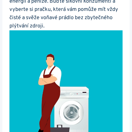
energii a peníze. Buďte šikovní ⁤konzumenti a
vyberte ⁢si pračku, která vám pomůže mít vždy
čisté a svěže voňavé prádlo bez zbytečného
plýtvání zdroji.