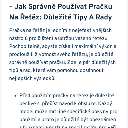
– Jak Správně Používat ‌pračku
Na Řetěz: ⁢důležité Tipy A ‍rady
Pračka na​ řetěz je jedním z ​nejefektivnějších
nástrojů pro ‍čištění a údržbu vašeho řetězu. ​
Pochopitelně, abyste získali maximální výkon a
prodloužili životnost svého řetězu, je důležité
správně používat ⁣pračku. Zde ⁢je pár ⁣důležitých
tipů⁣ a ‍rad, které​ vám pomohou ⁤dosáhnout
⁣nejlepších výsledků.
Před použitím pračky na⁣ řetěz je důležité
pečlivě‌ si přečíst ​návod k ⁤obsluze. Každý⁣
model ⁣může mít jiné specifické pokyny pro
použití, ⁢a proto je‍ důležité ⁤být obeznámen
s funkcemi a postupy specifickými pro vaši