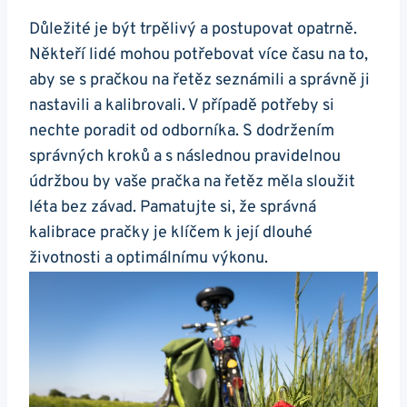
Důležité je být trpělivý a postupovat opatrně.
‌Někteří‍ lidé⁤ mohou ⁣potřebovat více času na to,
‍aby se s pračkou na řetěz seznámili a správně ji
nastavili a kalibrovali. V případě potřeby⁢ si ​
nechte poradit​ od odborníka. S dodržením
správných kroků a​ s následnou pravidelnou
údržbou by vaše pračka⁢ na řetěz měla sloužit
léta​ bez závad. ⁢Pamatujte si,⁣ že ⁤správná
‌kalibrace ‌pračky je klíčem k její dlouhé
životnosti a⁢ optimálnímu výkonu.