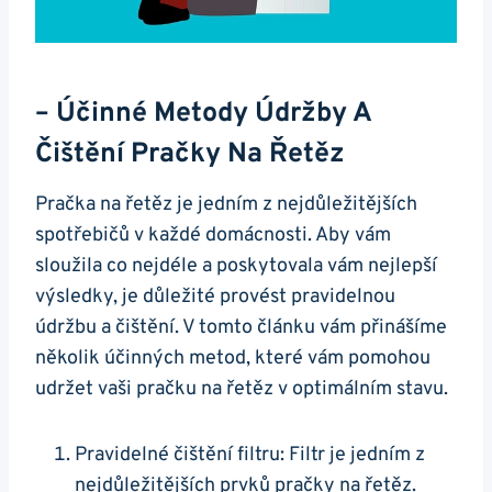
– Účinné Metody Údržby ⁢a⁣
Čištění Pračky Na Řetěz
Pračka ⁣na řetěz je jedním z nejdůležitějších
spotřebičů v každé domácnosti. Aby vám
sloužila ⁢co nejdéle ⁢a ⁣poskytovala vám ⁢nejlepší
výsledky, je důležité provést ‍pravidelnou
údržbu a čištění. V tomto článku vám přinášíme
několik účinných metod, které vám pomohou
udržet vaši pračku na řetěz v⁢ optimálním stavu.
Pravidelné čištění filtru: Filtr je jedním z
nejdůležitějších prvků ⁢pračky​ na řetěz.