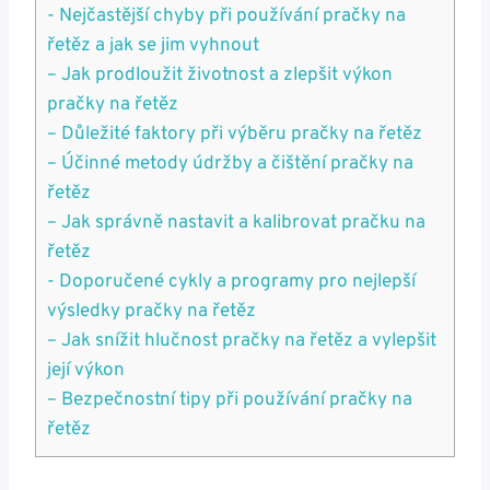
-​ Nejčastější chyby při používání pračky na
řetěz⁤ a jak se jim vyhnout
– Jak prodloužit životnost a zlepšit výkon
pračky na řetěz
– Důležité faktory při výběru⁤ pračky ​na ‌řetěz
– Účinné metody údržby ⁢a⁣ čištění pračky na
řetěz
– ‍Jak ‌správně nastavit a ⁢kalibrovat pračku na
řetěz
-⁢ Doporučené cykly a programy pro nejlepší
‍výsledky pračky na řetěz
– Jak snížit hlučnost pračky na​ řetěz a vylepšit
‍její výkon
– Bezpečnostní tipy při používání pračky na
řetěz