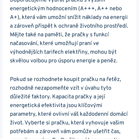
Doporučujeme vybrat pračku s vyšším
energetickým hodnocením (A+++, A++ ‍nebo
A+), která vám ⁣umožní snížit náklady na energii​
a zároveň přispět k ochraně životního prostředí.
Mějte také na paměti,⁤ že pračky ⁤s funkcí
načasování, které umožňují praní ve
výhodnějších tarifech elektřiny, ⁢mohou být
skvělou volbou pro úsporu energie a peněz.
Pokud se rozhodnete koupit pračku na řetěz,⁤
rozhodně nezapomeňte vzít v úvahu tyto
důležité‍ faktory. Kapacita pračky a její
energetická efektivita jsou klíčovými
parametry, které ovlivní ‍váš každodenní domácí
život. ​Vyberte si ⁢pračku, která vyhovuje ⁣vašim
‍potřebám a zároveň ⁣vám pomůže ušetřit čas,