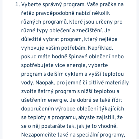
Vyberte správný ⁢program: Vaše pračka na
řetěz pravděpodobně ⁢nabízí několik
různých programů, které jsou ​určeny pro
různé typy oblečení a znečištění. Je
důležité vybrat program, který nejlépe
vyhovuje vašim potřebám. Například,
pokud máte ⁣hodně špinavé oblečení nebo
spotřebujete více energie, vyberte‍
program‍ s ⁤delším cyklem a vyšší⁤ teplotou⁣
vody. Naopak, pro jemné či citlivé materiály⁢
zvolte šetrný program s nižší ‍teplotou a
ušetřením energie. Je dobré se také řídit​
doporučením výrobce oblečení týkajících
‌se teploty ⁣a programu, ‍abyste zajistili, že‌
se⁢ o něj postaráte tak, jak je to ⁤vhodné.
Nezapomeňte také na speciální programy,