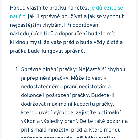
Pokud⁤ vlastníte pračku na řetěz,
je důležité‌ se
naučit
, jak ji správně ⁤používat a jak se vyhnout​
nejčastějším chybám. Při dodržování
následujících⁤ tipů a doporučení budete mít
klidnou mysl, že vaše prádlo bude vždy​ čisté a‌
pračka bude​ fungovat správně.
Správné ⁢plnění pračky: Nejčastější ⁣chybou
je přeplnění pračky. Může to vést​ k
nedostatečnému praní, nečistotám a
dokonce i poškození ⁤pračky. Budete-li
dodržovat⁤ maximální kapacitu ⁣pračky,
kterou uvádí výrobce, zajistíte optimální
výkon a výsledky praní. Dejte také pozor na
příliš malá ‌množství⁣ prádla, které mohou