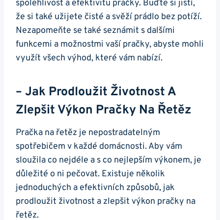
spolehlivost a efektivitu pračky. Buďte si jistí,
že si také ⁢užijete čisté a svěží prádlo bez potíží.
Nezapomeňte se ⁢také ‌seznámit s dalšími
⁤funkcemi a možnostmi ⁤vaší ⁤pračky, abyste mohli
využít všech výhod, které vám nabízí.
– Jak Prodloužit Životnost A
Zlepšit Výkon Pračky Na Řetěz
Pračka na řetěz je​ nepostradatelným
spotřebičem v každé domácnosti. ⁤Aby ‍vám
sloužila co⁢ nejdéle a s co nejlepším výkonem, je
důležité o ni pečovat. Existuje několik
jednoduchých a efektivních způsobů,‍ jak
‍prodloužit životnost a zlepšit výkon pračky na
řetěz.