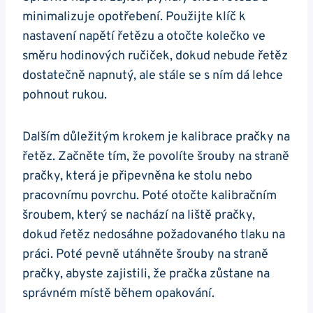
minimalizuje opotřebení.⁣ Použijte klíč k
nastavení napětí řetězu a otočte⁣ kolečko ve
směru⁢ hodinových ručiček, dokud ‍nebude řetěz
dostatečně napnutý, ale stále se s ním dá lehce
‍pohnout rukou.
Dalším důležitým‍ krokem je kalibrace pračky na
řetěz. Začněte tím,⁢ že povolíte‍ šrouby na straně
pračky, která‌ je připevněna‍ ke stolu nebo
pracovnímu povrchu. Poté​ otočte kalibračním
šroubem, který se nachází na liště‌ pračky,
⁢dokud ‌řetěz ‌nedosáhne požadovaného ‌tlaku na
práci. Poté pevně utáhněte šrouby na ‌straně
⁤pračky, abyste zajistili, že pračka​ zůstane na
správném místě během opakování.