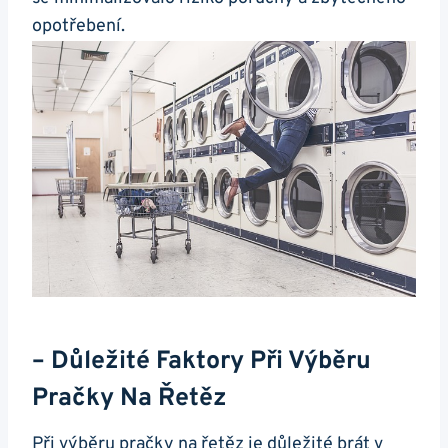
opotřebení.
– Důležité Faktory Při Výběru⁤
Pračky ​na ‌řetěz
Při výběru pračky na ​řetěz ‍je důležité⁣ brát v