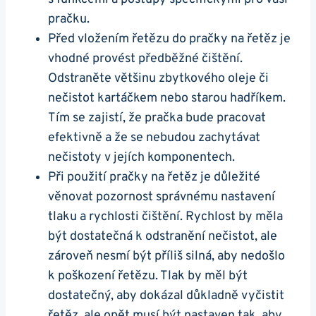
pračku.
Před vložením řetězu⁤ do ​pračky na řetěz je
vhodné provést předběžné čištění.
Odstraněte většinu zbytkového oleje ⁣či
nečistot kartáčkem nebo starou hadříkem.
Tím se zajistí, že pračka bude pracovat
efektivně a že se nebudou zachytávat
⁢nečistoty v⁤ jejích ⁢komponentech.
Při použití ‌pračky na řetěz je důležité
věnovat pozornost správnému ‌nastavení​
tlaku a rychlosti čištění. ​Rychlost by měla
‍být dostatečná k odstranění nečistot, ale⁢
zároveň nesmí být příliš silná, aby nedošlo
k poškození řetězu. ​Tlak by měl‌ být
dostatečný, aby dokázal důkladně vyčistit
řetěz, ale opět musí být⁢ nastaven tak, aby