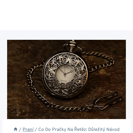
/
Praní
/
Co Do Pračky Na Řetěz: Důležitý Návod