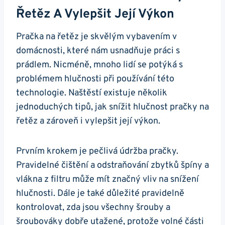
Řetěz A Vylepšit ‍její Výkon
Pračka na řetěz je skvělým vybavením v
⁢domácnosti, které nám usnadňuje⁢ práci s
prádlem. Nicméně, mnoho lidí se potýká s
problémem hlučnosti při používání této
technologie. Naštěstí existuje několik
jednoduchých tipů, ​jak snížit⁢ hlučnost ⁤pračky na
řetěz a zároveň i vylepšit‌ její výkon.
Prvním krokem je pečlivá údržba pračky.
Pravidelné čištění a odstraňování‌ zbytků ⁣špíny a
vlákna‍ z filtru ⁤může​ mít značný vliv na snížení
hlučnosti. Dále je také⁢ důležité pravidelně
kontrolovat, zda jsou všechny šrouby a
‍šroubováky‍ dobře‌ utažené, protože⁢ volné ⁣části