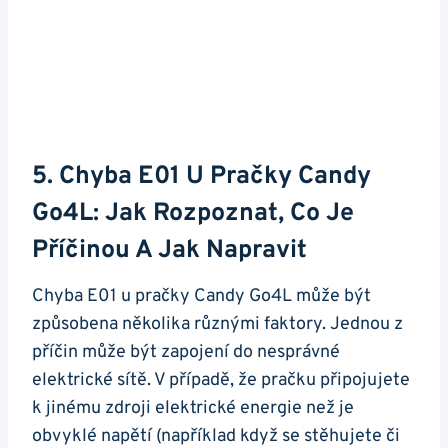
5. ⁤Chyba E01 ⁤u Pračky Candy
Go4L: Jak Rozpoznat,​ Co Je
Příčinou ⁢a Jak Napravit
Chyba ‍E01 u pračky Candy ​Go4L může být
způsobena​ několika⁤ různými ‌faktory. Jednou z
příčin může⁢ být zapojení do nesprávné‌
elektrické ⁣sítě. V⁣ případě, ⁢že pračku připojujete
k jinému zdroji⁢ elektrické energie než je
obvyklé napětí (například když se stěhujete či