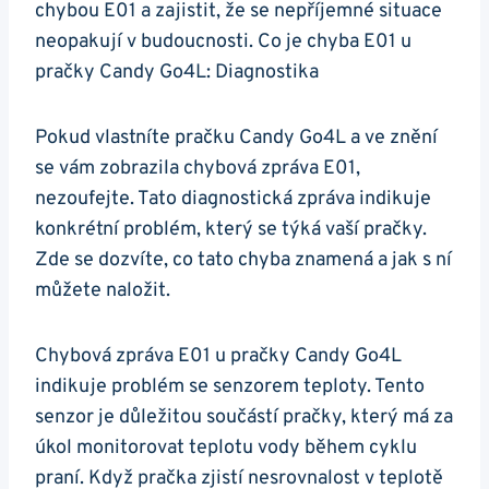
chybou E01​ a zajistit, že​ se nepříjemné situace
neopakují v budoucnosti. Co je ​chyba ​E01 u
pračky Candy ⁣Go4L: Diagnostika
Pokud vlastníte pračku⁢ Candy Go4L a ⁤ve ⁤znění
⁣se vám zobrazila chybová ⁤zpráva ‍E01,
nezoufejte. Tato diagnostická zpráva ⁢indikuje
⁣konkrétní problém, který⁣ se ⁣týká vaší​ pračky.
Zde ⁣se‍ dozvíte, co tato ​chyba znamená a jak s ní
můžete naložit.
Chybová zpráva E01 ⁣u pračky Candy Go4L
indikuje problém se senzorem teploty. Tento‌
senzor je důležitou součástí ⁣pračky, který má za
úkol monitorovat teplotu ​vody během cyklu
praní. Když ⁢pračka zjistí nesrovnalost v teplotě