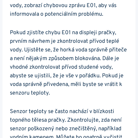
vody, zobrazí chybovou zprávu E01, ⁣aby‌ vás
informovala⁣ o potenciálním ⁣problému.
Pokud zjistíte chybu E01 na displeji pračky,
prvním návrhem ‌je⁤ zkontrolovat přívod ​teplé
vody. Ujistěte se, že ‍horká voda⁣ správně přiteče
⁣a není nějakým způsobem blokována. ‍Dále ‌je
vhodné ‍zkontrolovat přívod studené vody,
abyste se⁢ ujistili, že je vše v ⁢pořádku.​ Pokud je​
voda správně přivedena,⁣ měli ⁢byste se vrátit k⁤
senzoru teploty.
Senzor ‍teploty se často ⁢nachází v blízkosti
topného tělesa pračky. ⁣Zkontrolujte, zda⁣ není
senzor poškozený nebo znečištěný, například
‍vodním‍ kamenem. Můžete ⁤ho ⁣opatrně vyčistit