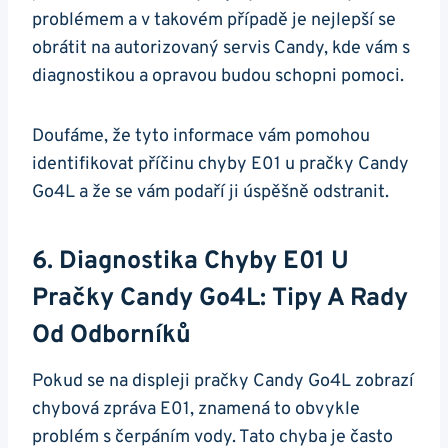
problémem​ a​ v takovém případě je‍ nejlepší se
obrátit na autorizovaný servis Candy, kde ​vám s
diagnostikou a⁤ opravou budou⁢ schopni pomoci.
Doufáme,⁤ že‌ tyto ⁤informace vám ​pomohou
‍identifikovat příčinu chyby E01 u pračky Candy
Go4L a že‍ se​ vám⁣ podaří ji úspěšně odstranit.
6. Diagnostika Chyby E01 U
Pračky Candy Go4L: Tipy⁢ A Rady
‌od Odborníků
Pokud⁤ se na‍ displeji pračky Candy Go4L zobrazí
chybová zpráva E01, znamená to ‌obvykle⁣
problém ⁤s čerpáním vody. Tato‍ chyba​ je často