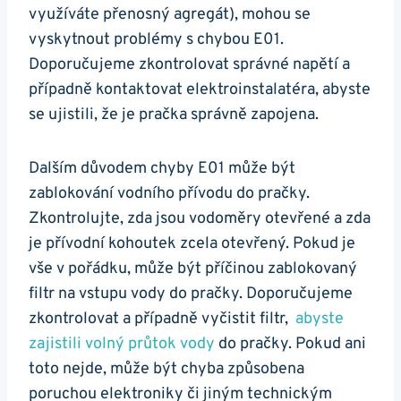
využíváte přenosný agregát), mohou⁤ se
vyskytnout problémy s chybou E01.
Doporučujeme zkontrolovat správné napětí a ​
případně kontaktovat ⁤elektroinstalatéra, abyste
se ujistili, že je pračka správně zapojena.
Dalším důvodem chyby E01 může být
zablokování vodního přívodu do⁤ pračky.
Zkontrolujte, zda jsou vodoměry otevřené a zda
je přívodní​ kohoutek zcela otevřený.⁤ Pokud je
vše ⁢v pořádku, může být příčinou​ zablokovaný
filtr na vstupu vody do pračky. Doporučujeme
zkontrolovat a případně vyčistit⁢ filtr, ​
abyste‍
zajistili volný průtok vody
do pračky.‌ Pokud ani
⁣toto nejde, může být ⁤chyba způsobena
poruchou​ elektroniky či jiným​ technickým