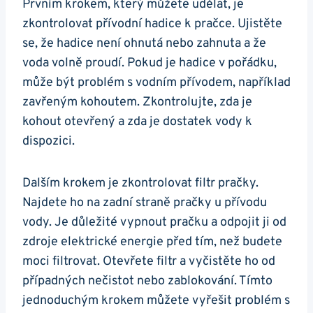
Prvním krokem, který můžete udělat, je
zkontrolovat přívodní hadice‌ k pračce. ‍Ujistěte
se,⁣ že hadice není ohnutá nebo zahnuta a ​že⁤
voda volně proudí. Pokud⁢ je hadice v⁤ pořádku,
může být problém s ⁣vodním‍ přívodem, například
‌zavřeným kohoutem. Zkontrolujte, ​zda je
‌kohout otevřený a​ zda ⁢je dostatek‌ vody‌ k
dispozici.
Dalším⁤ krokem⁤ je⁢ zkontrolovat filtr pračky.
‌Najdete‌ ho na zadní straně pračky u ‌přívodu
vody. Je důležité vypnout pračku a odpojit ji od
zdroje ​elektrické ​energie před tím, než budete
moci filtrovat. Otevřete filtr a vyčistěte⁢ ho ‍od​
případných nečistot nebo ‍zablokování. Tímto
jednoduchým⁣ krokem můžete vyřešit​ problém‌ s