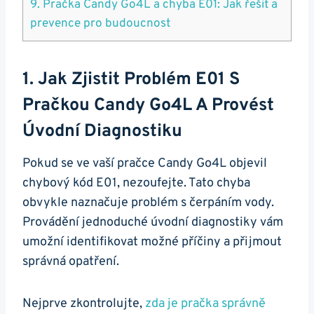
9. Pračka Candy Go4L a chyba E01: Jak⁤ řešit a⁢
prevence pro budoucnost
1. Jak⁤ Zjistit Problém‌ E01 S
Pračkou⁣ Candy​ Go4L ‌a Provést
Úvodní Diagnostiku
Pokud ⁢se ve vaší pračce Candy ‍Go4L ​objevil
chybový kód E01, nezoufejte. Tato chyba⁢
obvykle​ naznačuje problém s čerpáním vody.⁢
Provádění jednoduché úvodní diagnostiky vám
umožní identifikovat⁢ možné příčiny a přijmout
správná opatření.
Nejprve zkontrolujte,
zda ⁢je pračka správně