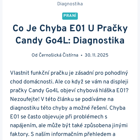
Diagnostika
PRANÍ
Co Je Chyba E01 U Pračky
Candy Go4L: Diagnostika
Od
Černošická Čistírna
30. 11. 2025
Vlastnit funkční‌ pračku je zásadní ⁢pro pohodlný
chod domácnosti. Ale co když se vám⁤ na displeji⁢
pračky Candy Go4L objeví chybová hláška⁢ E01?
Nezoufejte!‍ V této‍ článku ⁣se podíváme na ​
diagnostiku této chyby a ⁢možné‌ řešení. Chyba
E01 se⁣ často objevuje při ⁣problémech s
napájením, ale ‌může ‍být také způsobena jinými
faktory. S ‍naším ‌informačním přehledem a