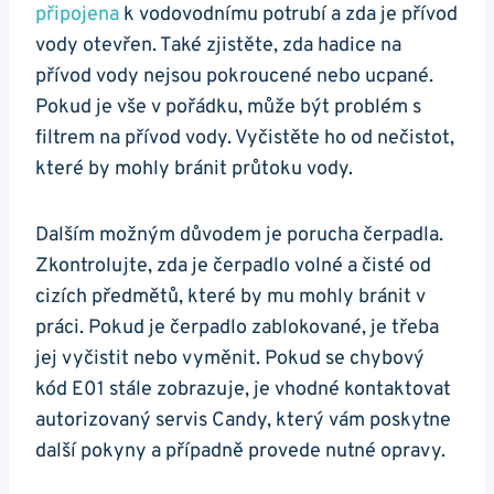
⁢připojena
k‍ vodovodnímu potrubí a zda​ je ‍přívod
​vody⁤ otevřen. Také⁤ zjistěte, zda hadice na
přívod‌ vody nejsou pokroucené ⁣nebo‌ ucpané.
Pokud je vše‌ v pořádku, může‌ být problém​ s
‌filtrem na ⁢přívod vody. Vyčistěte ho od nečistot,
které by mohly bránit ⁢průtoku vody.
Dalším možným‌ důvodem ⁣je porucha čerpadla.
Zkontrolujte, zda je⁢ čerpadlo volné a‍ čisté od⁤
cizích předmětů, které by ⁤mu mohly bránit v
práci. Pokud⁣ je​ čerpadlo zablokované, je třeba
jej vyčistit​ nebo vyměnit. Pokud se‌ chybový
kód E01 stále⁤ zobrazuje, je vhodné kontaktovat
autorizovaný‍ servis Candy, který vám ⁣poskytne
další pokyny‌ a případně provede ‌nutné opravy.