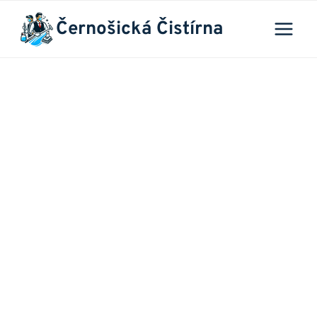
Přeskočit
Černošická Čistírna
na
obsah