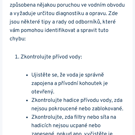
‌způsobena nějakou poruchou ve vodním obvodu
a vyžaduje ‍určitou diagnostiku ​a opravu. Zde
jsou⁢ některé tipy a rady ​od odborníků, které‍
vám ‍pomohou identifikovat a ​spravit tuto‌
chybu:
Zkontrolujte přívod vody:⁣
Ujistěte se, že voda⁤ je ⁣správně
zapojena a přívodní kohoutek je
otevřený.
Zkontrolujte hadice přívodu vody, zda⁢
nejsou pokroucené nebo zablokované.
Zkontrolujte, zda ​filtry ⁢nebo síta na
hadicích nejsou ucpané ⁤nebo
zanesené, ‌pokud⁣ ano, vyčistěte je.