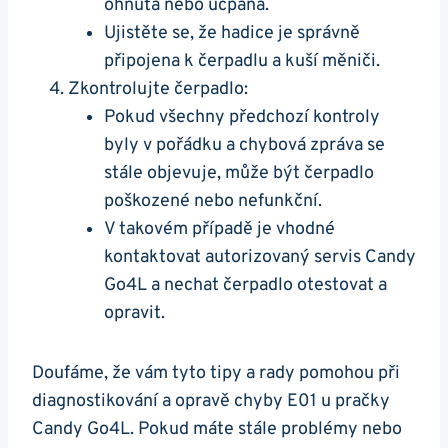
ohnutá nebo ucpaná.
Ujistěte se, že hadice je​ správně
připojena k⁤ čerpadlu a kuší měniči.
Zkontrolujte ‍čerpadlo:
Pokud‌ všechny předchozí kontroly⁣
byly v pořádku a​ chybová zpráva se​
stále ⁢objevuje, může být čerpadlo
poškozené nebo⁢ nefunkční.
V takovém‌ případě je ⁣vhodné
kontaktovat autorizovaný ⁣servis Candy
Go4L ‌a nechat čerpadlo⁤ otestovat a
opravit.
Doufáme, že vám tyto tipy⁢ a rady ​pomohou při
diagnostikování ⁣a ​opravě chyby E01 ‍u ‍pračky‌
Candy Go4L. ‍Pokud‌ máte ​stále problémy ‍nebo