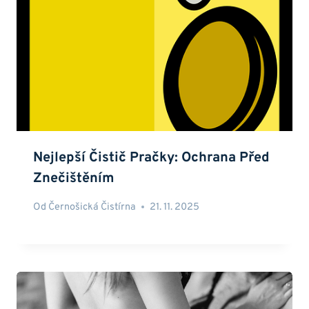
Nejlepší Čistič Pračky: Ochrana Před
Znečištěním
Od
Černošická Čistírna
21. 11. 2025