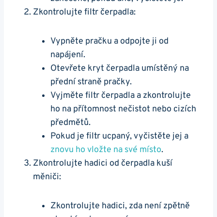
Zkontrolujte filtr čerpadla:
Vypněte pračku a odpojte ji od
⁤napájení.
Otevřete kryt čerpadla⁢ umístěný na
přední straně ⁢pračky.
Vyjměte filtr čerpadla a zkontrolujte
ho na přítomnost nečistot nebo⁣ cizích
⁣předmětů.
Pokud je⁣ filtr‍ ucpaný, ⁢vyčistěte jej a
znovu ho vložte‌ na ‌své místo
.
Zkontrolujte ​hadici ‌od čerpadla‌ kuší
měniči: ⁣
Zkontrolujte hadici, zda není⁢ zpětně