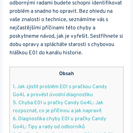
odbornými⁤ radami​ budete ⁣schopni‍ identifikovat
problém ‍a snadno ho opravit.⁤ Bez ohledu na
vaše znalosti ​o technice, ‍seznámíme vás s
nejčastějšími příčinami​ této chyby ‌a
poskytneme⁣ návod,⁣ jak je vyřešit. Sestříhnete si
dobu opravy ​a splácháte starosti s chybovou
‍hláškou E01 do kanálu historie.
Obsah
1. Jak⁤ zjistit problém‌ E01 s pračkou⁣ Candy​
Go4L ‌a provést úvodní diagnostiku
5. ⁤Chyba E01 ⁤u pračky Candy Go4L: Jak
rozpoznat,​ co je příčinou ⁢a jak napravit
6. Diagnostika chyby E01 u pračky Candy
Go4L: Tipy⁢ a rady ‌od odborníků