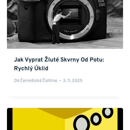
Jak Vyprat Žluté Skvrny Od Potu:
Rychlý Úklid
Od
Černošická Čistírna
3. 11. 2025