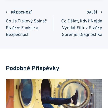
Navigace
PŘEDCHOZÍ
DALŠÍ
Pro
Co Je Tlakový Spínač
Co Dělat, Když Nejde
Pračky: Funkce a
Vyndat Filtr z Pračky
Příspěvek
Bezpečnost
Gorenje: Diagnostika
Podobné Příspěvky