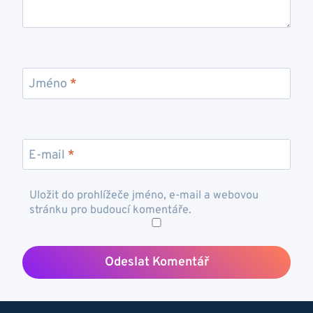
Jméno
*
E-mail
*
Uložit do prohlížeče jméno, e-mail a webovou
stránku pro budoucí komentáře.