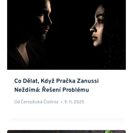
Co Dělat, Když Pračka Zanussi
Neždímá: Řešení Problému
Od
Černošická Čistírna
9. 11. 2025