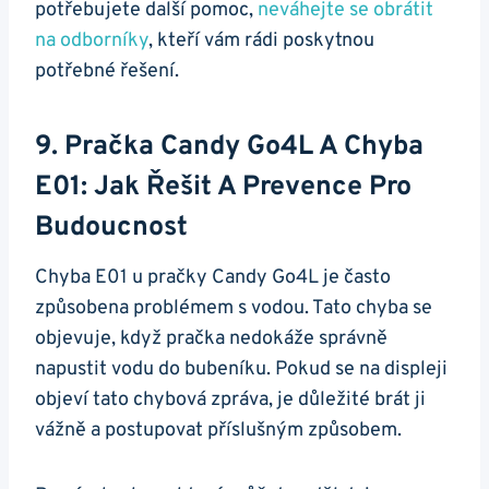
‌potřebujete další pomoc,
neváhejte⁤ se ⁣obrátit
na odborníky
, kteří vám rádi poskytnou
potřebné řešení.
9. Pračka Candy Go4L A Chyba
E01: Jak⁤ Řešit A⁢ Prevence Pro
Budoucnost
Chyba E01 u ⁢pračky Candy Go4L je často‌
způsobena problémem s​ vodou. Tato ‌chyba se
objevuje,⁤ když pračka nedokáže⁢ správně
napustit vodu​ do​ bubeníku. ​Pokud se‌ na ‍displeji
objeví tato ⁣chybová zpráva, je důležité⁣ brát ji
⁣vážně a⁣ postupovat příslušným způsobem.