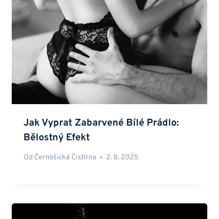
Jak Vyprat Zabarvené Bílé Prádlo:
Bělostný Efekt
Od
Černošická Čistírna
2. 8. 2025