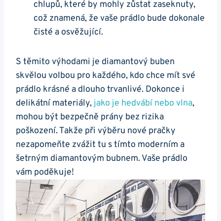
chlupů, které by mohly zůstat zaseknuty,
což⁣ znamená, že vaše⁤ prádlo ⁢bude dokonale
čisté a⁣ osvěžující.
S těmito výhodami‍ je⁤ diamantový buben
⁢skvělou volbou pro každého, kdo‌ chce‌ mít své
‍prádlo krásné a ‌dlouho trvanlivé. Dokonce i
‍delikátní materiály,
jako je hedvábí‌ nebo vlna
,
mohou být bezpečně prány⁤ bez rizika
poškození. Takže‍ při výběru‍ nové pračky
⁣nezapomeňte zvážit tu ⁣s ​tímto moderním ⁣a
‌šetrným diamantovým bubnem. Vaše​ prádlo
vám poděkuje!