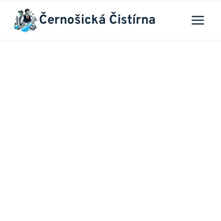
Přeskočit
Černošická Čistírna
na
obsah