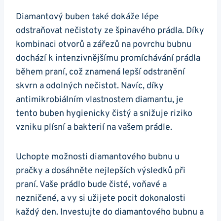
Diamantový⁣ buben⁣ také dokáže lépe
odstraňovat nečistoty ze špinavého prádla. Díky
kombinaci otvorů a ⁣zářezů na povrchu⁢ bubnu
dochází‍ k intenzivnějšímu promíchávání prádla
během praní, což ​znamená lepší ​odstranění
skvrn‍ a odolných ‌nečistot. Navíc, díky
‍antimikrobiálním‌ vlastnostem diamantu, je
tento buben⁣ hygienicky⁢ čistý a snižuje riziko
vzniku plísní a bakterií na vašem prádle.
Uchopte možnosti diamantového bubnu u
pračky a dosáhněte nejlepších výsledků při
praní.⁢ Vaše prádlo bude ​čisté, voňavé ​a⁢
nezničené, a ​vy si⁣ užijete pocit dokonalosti⁤
každý den. ⁢Investujte do diamantového bubnu a