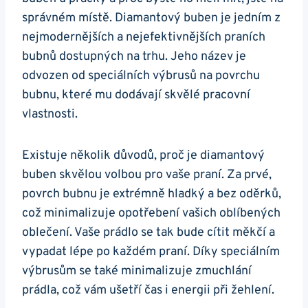
‍správném‍ místě. Diamantový buben je jedním z‍
nejmodernějších a nejefektivnějších praních​
bubnů dostupných na trhu. Jeho název je
odvozen‌ od speciálních výbrusů‌ na povrchu
bubnu,​ které mu ⁣dodávají skvělé ‌pracovní
vlastnosti.
Existuje několik důvodů, proč je diamantový
⁣buben skvělou volbou ⁤pro vaše​ praní. ⁤Za prvé,
povrch ⁢bubnu je​ extrémně hladký a bez ⁣oděrků,⁤
což minimalizuje‍ opotřebení vašich oblíbených ​
oblečení. Vaše ​prádlo ‌se⁣ tak bude cítit‌ měkčí a
vypadat lépe po každém praní.⁤ Díky speciálním ​
výbrusům se‌ také⁣ minimalizuje zmuchlání
⁣prádla, což‍ vám ušetří čas i⁤ energii při žehlení.