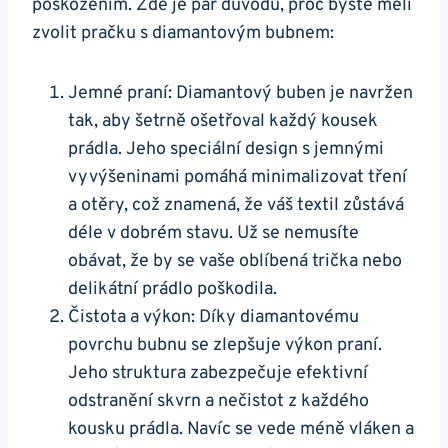
‍poškozením.⁣ Zde je pár důvodů, proč‍ byste⁢ měli
zvolit pračku s diamantovým bubnem:
Jemné praní: Diamantový buben⁢ je⁤ navržen
tak, aby šetrně ošetřoval každý kousek
prádla. Jeho speciální design‌ s jemnými
vyvýšeninami pomáhá minimalizovat tření
a otěry,⁢ což znamená, že váš ​textil zůstává
déle v dobrém stavu. Už se nemusíte
obávat, že by se ‍vaše oblíbená trička ‌nebo
delikátní prádlo poškodila.
Čistota ‍a výkon: Díky diamantovému
povrchu bubnu se zlepšuje výkon praní.
Jeho⁣ struktura​ zabezpečuje efektivní
odstranění skvrn a‍ nečistot ‍z⁣ každého
kousku prádla. Navíc se vede méně vláken⁣ a