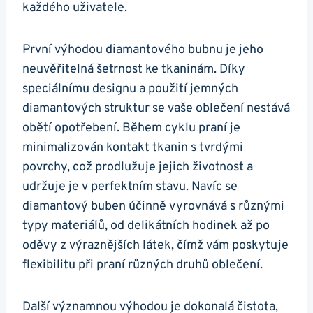
každého uživatele.
První výhodou diamantového bubnu je​ jeho
neuvěřitelná​ šetrnost ​ke tkaninám. Díky
speciálnímu designu a použití ‌jemných ​
diamantových struktur se vaše oblečení nestává
obětí opotřebení. Během ⁣cyklu praní je​
minimalizován kontakt​ tkanin⁤ s⁣ tvrdými
povrchy,⁣ což ⁢prodlužuje jejich životnost a
udržuje je v ⁢perfektním⁢ stavu. Navíc se
diamantový buben účinně⁢ vyrovnává s různými
typy materiálů,​ od delikátních hodinek až po
oděvy z výraznějších látek, ‍čímž vám ⁢poskytuje
flexibilitu při praní ‌různých druhů oblečení.
Další​ významnou výhodou je dokonalá čistota,