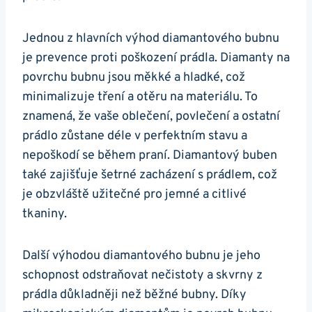
Jednou ‍z hlavních výhod ‌diamantového bubnu
je prevence⁤ proti‌ poškození prádla. Diamanty na
povrchu⁤ bubnu ⁤jsou měkké a hladké, což
minimalizuje tření a otěru na materiálu. To ​
znamená, ‌že vaše oblečení, ‍povlečení a ostatní
prádlo⁢ zůstane déle v perfektním⁢ stavu a
nepoškodí⁤ se během praní. ‍Diamantový buben
také zajišťuje šetrné zacházení s prádlem, což
je ⁢obzvláště užitečné⁣ pro jemné⁢ a citlivé
tkaniny.
Další výhodou diamantového⁤ bubnu ⁢je jeho
schopnost odstraňovat nečistoty a skvrny z
prádla důkladněji než ⁢běžné ​bubny. Díky⁣