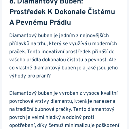
8. ‍Diamantový Buben:
Prostředek ⁢k Dokonale ‌čistému
A ‍pevnému Prádlu
Diamantový ⁣buben je jedním ⁤z‍ nejnovějších
přídavků na trhu, který se využívá ⁣u moderních
praček. Tento inovativní⁤ prostředek přináší do
⁤vašeho ‍prádla ‌dokonalou ‌čistotu a pevnost. Ale
co vlastně‍ diamantový buben ​je a jaké ⁤jsou ‍jeho
výhody pro praní?
Diamantový buben je vyroben z vysoce kvalitní
povrchové vrstvy ⁤diamantu, která je‌ nanesena
na tradiční bubnové pračky. Tento diamantový
⁤povrch je velmi ‍hladký a odolný ‍proti​
opotřebení, díky čemuž minimalizuje‍ poškození⁤