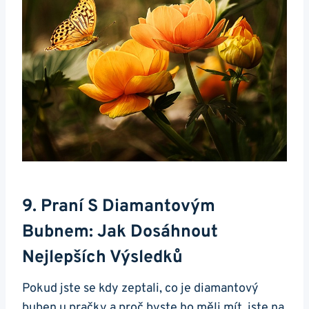
9. Praní S Diamantovým
Bubnem:⁢ Jak‌ Dosáhnout
Nejlepších Výsledků
Pokud jste ⁢se kdy ⁤zeptali,‍ co je diamantový
buben‌ u pračky‍ a proč‍ byste ho měli⁤ mít, jste ‍na