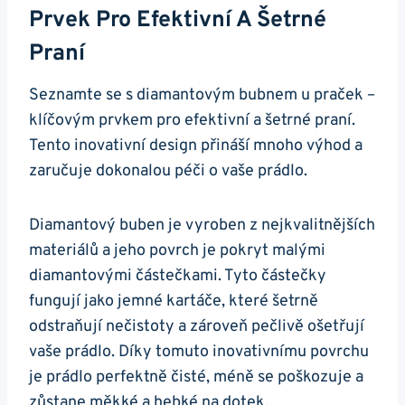
Prvek Pro​ Efektivní A Šetrné
⁣praní
Seznamte se⁢ s diamantovým bubnem u praček –
klíčovým prvkem pro efektivní a šetrné praní.
Tento inovativní design přináší​ mnoho výhod a
zaručuje ‍dokonalou péči o vaše prádlo.
Diamantový ‍buben je vyroben z ‍nejkvalitnějších
materiálů a jeho ⁣povrch ‌je pokryt ​malými
diamantovými částečkami. Tyto částečky
fungují jako jemné​ kartáče, které šetrně
odstraňují nečistoty a zároveň ⁣pečlivě ošetřují
vaše ⁤prádlo. Díky ‍tomuto⁢ inovativnímu povrchu ​
je prádlo​ perfektně čisté,⁣ méně se poškozuje a
zůstane měkké a⁣ hebké na dotek.