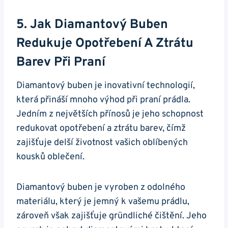
5. Jak Diamantový Buben
Redukuje⁢ Opotřebení‌ A‌ Ztrátu
Barev​ Při Praní
Diamantový⁢ buben je inovativní⁤ technologií,
⁤která přináší mnoho výhod ​při praní ⁤prádla.
Jedním z největších⁤ přínosů je jeho schopnost⁣
redukovat ​opotřebení a ztrátu ⁢barev, čímž
zajišťuje​ delší ​životnost vašich oblíbených
kousků⁢ oblečení.
Diamantový buben je vyroben⁢ z‌ odolného
materiálu, který je jemný‍ k vašemu ​prádlu,
zároveň ‌však zajišťuje gründliché⁤ čištění. Jeho‌