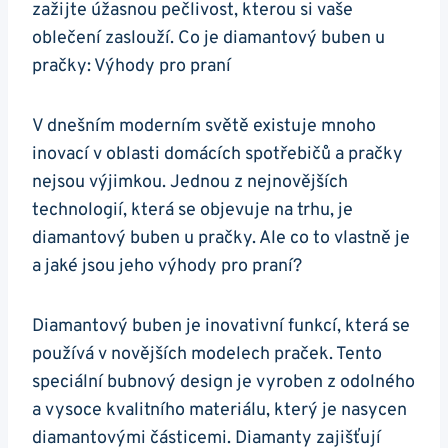
zažijte úžasnou pečlivost, kterou si ​vaše⁤
oblečení ⁤zaslouží. Co je diamantový buben u
pračky: Výhody pro ‍praní
V⁢ dnešním moderním světě existuje‌ mnoho
inovací v oblasti domácích spotřebičů ⁤a pračky
nejsou výjimkou. Jednou z nejnovějších⁤
technologií, která se objevuje na trhu, je
diamantový⁤ buben u pračky. ‌Ale⁤ co to vlastně je
a jaké jsou jeho výhody pro ​praní?
Diamantový buben je inovativní funkcí, která se
používá ⁢v novějších ⁤modelech ⁤praček.‍ Tento
speciální ​bubnový design je vyroben z odolného
a vysoce kvalitního materiálu, ‌který ⁤je nasycen⁤
diamantovými částicemi. ⁢Diamanty zajišťují