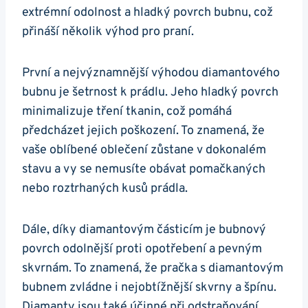
extrémní ⁣odolnost a hladký‍ povrch bubnu,‍ což
přináší⁣ několik⁢ výhod ‌pro praní.
První a nejvýznamnější výhodou diamantového⁢
bubnu ​je ‌šetrnost k prádlu.⁣ Jeho hladký povrch
minimalizuje tření ⁤tkanin, což ‍pomáhá
předcházet⁤ jejich poškození. To znamená, že
vaše oblíbené​ oblečení zůstane v dokonalém
stavu a vy⁣ se nemusíte ⁤obávat pomačkaných
nebo roztrhaných⁢ kusů prádla.
Dále, díky diamantovým částicím je‌ bubnový
povrch odolnější proti opotřebení a pevným
skvrnám.⁤ To znamená, že pračka s diamantovým
bubnem zvládne⁢ i nejobtížnější skvrny a špínu.‍
Diamanty jsou také⁤ účinné při odstraňování