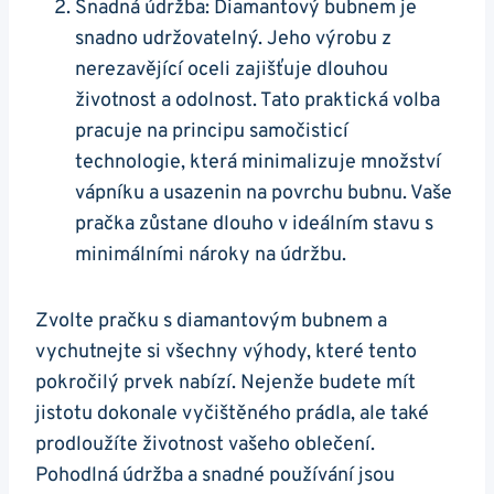
Snadná ⁣údržba: Diamantový‌ bubnem je⁢
snadno udržovatelný.​ Jeho výrobu ⁢z
nerezavějící oceli zajišťuje⁤ dlouhou
životnost a‌ odolnost. Tato ​praktická volba
pracuje na principu samočisticí
technologie, která ⁤minimalizuje množství⁢
vápníku ‍a usazenin na povrchu bubnu. Vaše
pračka ⁣zůstane dlouho v ideálním stavu s
minimálními nároky na údržbu.
Zvolte pračku s diamantovým ‍bubnem a ​
vychutnejte ‍si všechny ​výhody, které tento‍
pokročilý ​prvek nabízí. Nejenže budete⁢ mít
jistotu dokonale⁢ vyčištěného prádla, ‌ale také⁤
prodloužíte životnost‌ vašeho⁣ oblečení.
Pohodlná ‌údržba a‍ snadné používání jsou