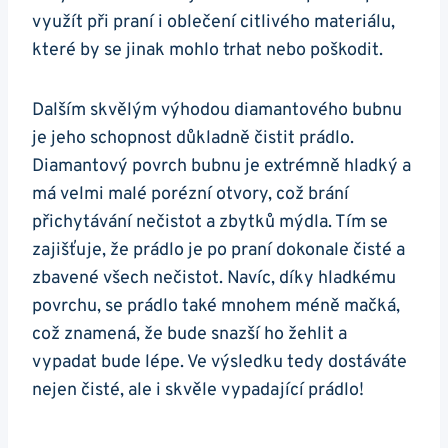
využít při praní ⁤i oblečení⁣ citlivého materiálu,
které by⁣ se ‌jinak​ mohlo​ trhat nebo poškodit.
Dalším‌ skvělým výhodou diamantového bubnu
je jeho schopnost důkladně čistit prádlo.
Diamantový povrch⁣ bubnu⁢ je ‌extrémně ⁤hladký⁤ a
má ⁤velmi malé porézní otvory,⁤ což brání
přichytávání nečistot‍ a zbytků mýdla. Tím ⁣se⁣
zajišťuje, ​že prádlo je po praní‌ dokonale čisté a
zbavené ‌všech nečistot. Navíc, díky ⁤hladkému
povrchu, se prádlo také ⁣mnohem⁢ méně mačká,
‍což znamená, že bude‌ snazší ho‌ žehlit a
vypadat bude lépe. ‌Ve výsledku tedy dostáváte
nejen čisté, ale i ⁢skvěle​ vypadající prádlo!