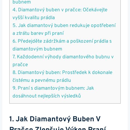
bubnem
4. Diamantový buben ⁤v pračce:‍ Očekávejte
‌vyšší⁤ kvalitu⁢ prádla
5. Jak diamantový buben redukuje⁢ opotřebení‌
a‌ ztrátu barev​ při praní
6. Předejděte zádržkám a poškození ​prádla ‌s
diamantovým ‌bubnem
7. Každodenní výhody diamantového ⁣bubnu v
pračce
8. ‍Diamantový buben: Prostředek ⁢k dokonale
‌čistému a ‍pevnému prádlu
9. Praní s diamantovým bubnem:⁢ Jak‌
dosáhnout nejlepších výsledků
1. Jak Diamantový Buben V