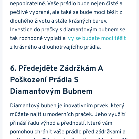
⁣nepopiratelné. Vaše prádlo bude ‌nejen čisté a
pečlivě vyprané, ale také se bude ‍moci těšit z
dlouhého ⁣životu a ‌stále krásných barev.
Investice‌ do pračky s diamantovým ⁤bubnem se⁣
tak rozhodně ⁢vyplatí a ​
vy se budete ​moci těšit
z krásného a ⁣dlouhotrvajícího ​prádla.
6. Předejděte Zádržkám A
Poškození ​prádla ‌s
Diamantovým ‌bubnem
Diamantový buben​ je ‌inovativním ⁢prvek, který
⁢můžete najít ​u⁣ moderních praček. Jeho využití
přináší řadu výhod⁤ a​ předností, které vám
pomohou chránit vaše prádlo před zádržkami a