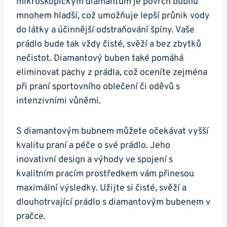
mikroskopickým​ diamantům je povrch bubnu
mnohem hladší, ⁤což ⁣umožňuje ‌lepší průnik vody
do látky​ a účinnější odstraňování‍ špíny.⁢ Vaše
prádlo‌ bude tak vždy čisté, ‌svěží a bez zbytků
nečistot. Diamantový buben​ také pomáhá
⁣eliminovat ‌pachy z prádla, což oceníte zejména
při praní sportovního oblečení či oděvů ‍s
intenzivními ⁣vůněmi.
S diamantovým bubnem ⁤můžete ⁤očekávat vyšší
kvalitu praní⁢ a péče ⁣o své prádlo.‍ Jeho‌
inovativní design a výhody ve spojení s
⁢kvalitním ⁢pracím prostředkem⁢ vám přinesou​
maximální výsledky. Užijte si ⁢čisté, ​svěží a
⁣dlouhotrvající prádlo s diamantovým⁣ bubenem v
⁣pračce.