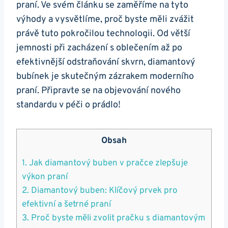
praní. Ve svém článku se zaměříme na tyto
⁤výhody a​ vysvětlíme, proč⁤ byste ‌měli ⁣zvážit
právě tuto ‍pokročilou ‌technologii. Od ‍větší
jemnosti při zacházení‌ s⁣ oblečením až‍ po
efektivnější odstraňování ‍skvrn, diamantový
bubínek je skutečným zázrakem moderního
praní. Připravte ‌se na ⁤objevování‍ nového
standardu⁣ v ​péči ⁢o ​prádlo!
Obsah
1. Jak diamantový buben v pračce zlepšuje
výkon praní
2. Diamantový buben: ⁢Klíčový⁣ prvek pro​
efektivní a šetrné ⁣praní
3. Proč‌ byste⁢ měli zvolit pračku ⁣s diamantovým