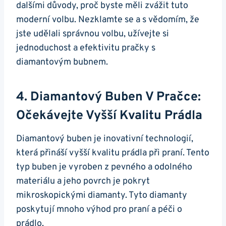
dalšími ‌důvody,⁤ proč byste měli zvážit tuto
moderní volbu. ⁢Nezklamte ‍se a ⁤s vědomím, ‌že
jste udělali správnou volbu, užívejte si
jednoduchost a efektivitu pračky s
diamantovým bubnem.
4. Diamantový Buben ⁤v Pračce:‍
Očekávejte ‌vyšší⁤ Kvalitu⁢ Prádla
Diamantový buben ‌je inovativní technologií,
která přináší vyšší​ kvalitu‌ prádla při ⁢praní. Tento
typ buben je vyroben z pevného a odolného
materiálu a jeho povrch je pokryt
mikroskopickými diamanty. ‌Tyto diamanty⁣
poskytují ⁣mnoho ​výhod pro praní a péči​ o
‍prádlo.