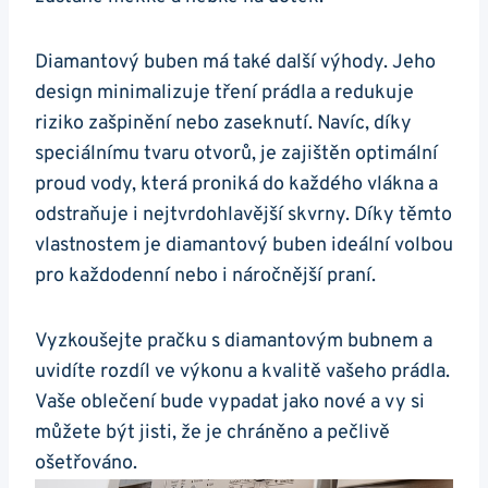
Diamantový buben má také další výhody.‍ Jeho
design minimalizuje⁤ tření prádla ‌a ⁤redukuje
riziko zašpinění nebo zaseknutí.⁣ Navíc, díky
speciálnímu tvaru⁤ otvorů, je ​zajištěn optimální
proud ‍vody, která‌ proniká do každého vlákna a
odstraňuje i nejtvrdohlavější ‍skvrny. Díky ‌těmto
vlastnostem​ je diamantový buben ideální​ volbou
pro​ každodenní​ nebo⁣ i ‌náročnější⁤ praní.
Vyzkoušejte pračku s ⁣diamantovým bubnem⁤ a⁣
uvidíte rozdíl ve‍ výkonu a‌ kvalitě vašeho prádla.
Vaše oblečení bude vypadat jako nové a vy si
můžete být jisti, že⁢ je chráněno a ⁤pečlivě
ošetřováno.