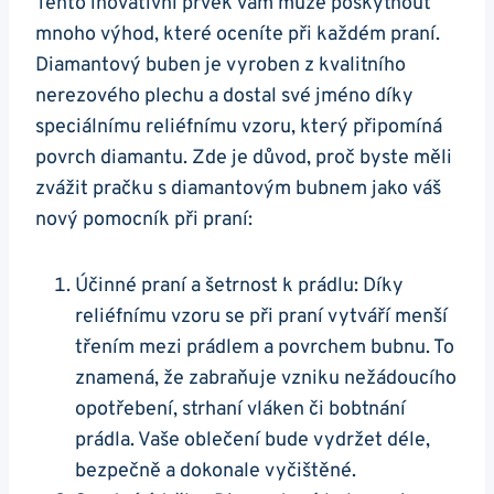
Tento inovativní​ prvek vám může ‌poskytnout
mnoho ⁣výhod, které oceníte při každém⁣ praní.
Diamantový buben je vyroben z kvalitního
nerezového plechu⁤ a dostal⁣ své jméno díky⁤
speciálnímu reliéfnímu vzoru, který připomíná
povrch⁤ diamantu. ‌Zde je důvod, proč byste měli‌
zvážit pračku s diamantovým‌ bubnem⁢ jako‍ váš
nový ⁤pomocník⁢ při​ praní:
Účinné⁣ praní⁢ a šetrnost k ⁢prádlu: Díky
reliéfnímu​ vzoru ⁣se při praní vytváří ‌menší
⁣třením mezi prádlem a povrchem bubnu. ‌To
znamená, že zabraňuje ‌vzniku nežádoucího
⁢opotřebení, ​strhaní vláken ​či bobtnání
prádla. Vaše ⁣oblečení bude vydržet déle,⁣
bezpečně a ‍dokonale vyčištěné.