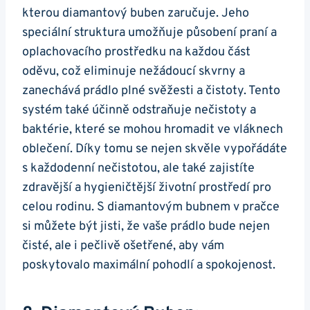
kterou ⁤diamantový buben zaručuje. ‌Jeho
speciální struktura umožňuje ⁤působení ‍praní a
oplachovacího prostředku na‍ každou část
oděvu, což eliminuje nežádoucí⁢ skvrny a ​
zanechává​ prádlo plné svěžesti a⁢ čistoty. Tento
⁤systém také účinně odstraňuje nečistoty a
baktérie,⁤ které se⁣ mohou⁣ hromadit⁣ ve ‌vláknech
oblečení.​ Díky tomu⁢ se nejen skvěle vypořádáte
s ⁤každodenní nečistotou, ale také zajistíte
zdravější a hygieničtější životní prostředí ‌pro
celou⁣ rodinu. S diamantovým ​bubnem v pračce
si ​můžete být⁣ jisti,⁣ že vaše prádlo‌ bude ⁣nejen
čisté,⁤ ale i‌ pečlivě ošetřené, ‌aby vám
⁣poskytovalo⁢ maximální⁢ pohodlí a spokojenost.