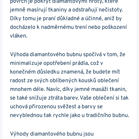
povrch je‍ pokryt⁢ diamantovými hroty,‍ které
⁤jemně masírují⁢ tkaniny ‍a odstraňují ⁣nečistoty.
Díky tomu je praní ​důkladné⁣ a účinné, aniž​ by
⁢docházelo ⁤k nadměrnému trení ⁢nebo poškození⁣
vláken.
Výhoda diamantového bubnu spočívá⁤ v tom, že​
minimalizuje opotřebení ⁣prádla, což v
konečném důsledku znamená, že budete mít
radost ze⁣ svých oblíbených kousků ​oblečení
mnohem déle. ⁤Navíc, díky jemné masáži tkanin,
se také‌ snižuje ztráta barev. ​Vaše oblečení si ​tak⁢
uchová⁢ přirozenou svěžest a barvy se
‌nevyblednou ⁤tak rychle jako u tradičního bubnu.
Výhody diamantového bubnu jsou