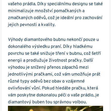
vašeho ‌prádla. Díky speciálnímu designu se⁤ také
minimalizuje ⁣množství ‍pomačkaných a
zmačkaných oděvů, což je ideální pro zachování
jejich pevnosti⁤ a kvality.
Výhody diamantového bubnu‌ nekončí pouze u
‌dokonalého ‍výsledku praní. Díky⁢ hladkému
⁣povrchu ‍se také snižuje tření v bubnu, což šetří
energii ⁤a prodlužuje ⁣životnost​ pračky. Další
výhodou je snížený ‌přenos‌ zápachů mezi
jednotlivými pračkami, což vám umožňuje ​prát ​
různé‌ typy oděvů bez ⁣obav o ⁤vzájemné ​
ovlivňování ‍vůní. Pokud‌ hledáte‌ pračku, která
vám poskytne dokonalou ‌péči ⁢o ⁤vaše prádlo, je ​
diamantový buben tou‌ správnou volbou.