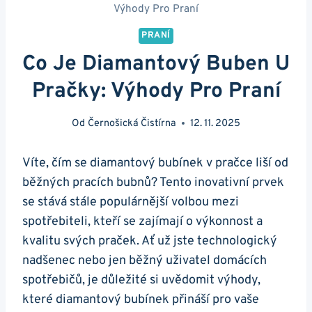
Výhody Pro Praní
PRANÍ
Co Je Diamantový Buben U
Pračky: Výhody Pro Praní
Od
Černošická Čistírna
12. 11. 2025
Víte, čím se diamantový bubínek v‌ pračce liší ‍od
běžných ‍pracích​ bubnů? Tento‌ inovativní ​prvek
se stává stále populárnější volbou ⁢mezi
‌spotřebiteli, kteří se zajímají⁢ o výkonnost‍ a
kvalitu svých praček. Ať už ‌jste technologický
nadšenec⁤ nebo jen běžný uživatel domácích⁣
spotřebičů, je důležité si‍ uvědomit ‍výhody,
které diamantový bubínek přináší pro vaše