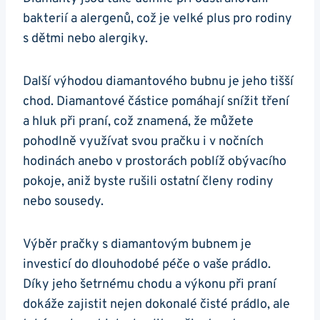
bakterií a alergenů, což je⁢ velké plus pro ⁣rodiny
s dětmi‍ nebo​ alergiky.
Další ​výhodou⁢ diamantového bubnu⁣ je ‍jeho tišší
chod. Diamantové ⁢částice pomáhají⁢ snížit tření
a hluk při ‍praní, ​což ⁤znamená, že ⁤můžete
pohodlně ⁣využívat svou pračku i⁤ v nočních
⁣hodinách‍ anebo v prostorách⁢ poblíž obývacího
pokoje,​ aniž byste ‍rušili ostatní členy rodiny⁤
nebo sousedy.
Výběr pračky ⁢s diamantovým⁣ bubnem je​
investicí do ‍dlouhodobé⁣ péče ​o vaše prádlo.
Díky ⁣jeho ​šetrnému chodu a výkonu⁢ při praní
dokáže zajistit nejen dokonalé‍ čisté prádlo,⁣ ale