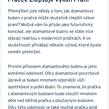
Pračce Zlepšuje Výkon Praní
Přemýšleli jste někdy o tom, ‌jak diamantový
buben v pračce může skutečně zlepšit výkon
praní? Možná vám to přijde jako futuristický
koncept, ⁣ale ⁤diamantové bubny se ​stále více
stávají realitou v moderních práčkách. A ve⁢
skutečnosti přinášejí několik výhod,​ které ⁤byste
neměli přehlížet.
Prvním⁤ přínosem‍ diamantového bubnu je jeho
extrémní odolnost. ⁤Díky⁢ diamantové povrchové
úpravě je buben mnohem odolnější​ vůči
opotřebení​ a poškrábání. To znamená, že ​pračka
s ⁢diamantovým bubnem⁤ bude ⁤sloužit ‍mnohem
déle než ‌běžná pračka⁢ s obyčejným bubnem.
Díky této odolnosti‍ je také možné⁣ pračku plně⁣