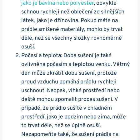
jako je bavlna nebo polyester
, obvykle
schnou rychleji než oblečení ze silnějších
látek, jako ‍je džínovina. Pokud máte⁣ na
prádle smíšené‌ materiály, mohlo by trvat
déle, než se všechny složky rovnoměrně
osuší.
Počasí a teplota: Doba sušení je také
ovlivněna počasím ‍a teplotou venku. Větrný
den může zkrátit ‍dobu sušení, protože
proud vzduchu pomáhá prádlu ‍rychleji
uschnout. Naopak, vlhké prostředí nebo‌
deště mohou⁢ zpomalit proces sušení. V
případě, že prádlo sušíte ⁤v chladném
prostředí, jako je podzim nebo zima, může
to trvat ‍déle, než se úplně osuší.
Nezapomeňte také, že sušení prádla na