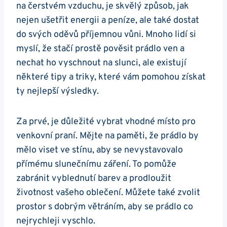
na čerstvém vzduchu,⁤ je skvělý způsob, jak⁢
nejen ušetřit energii a peníze, ale také dostat
do svých ​oděvů‍ příjemnou vůni. Mnoho lidí si⁤
myslí,⁤ že stačí prostě pověsit prádlo ven a
⁣nechat⁣ ho vyschnout na slunci,⁤ ale⁤ existují ​
některé tipy⁢ a ‌triky, které vám pomohou​ získat
ty⁤ nejlepší výsledky.
Za prvé, je‌ důležité vybrat vhodné místo pro
venkovní‌ praní. Mějte na paměti, že prádlo by
mělo viset ve stínu, aby se nevystavovalo⁤
přímému slunečnímu záření. To pomůže
‍zabránit​ vyblednutí barev a ‍prodloužit
životnost vašeho oblečení. Můžete také zvolit
prostor s dobrým větráním, aby se prádlo co
‍nejrychleji vyschlo.