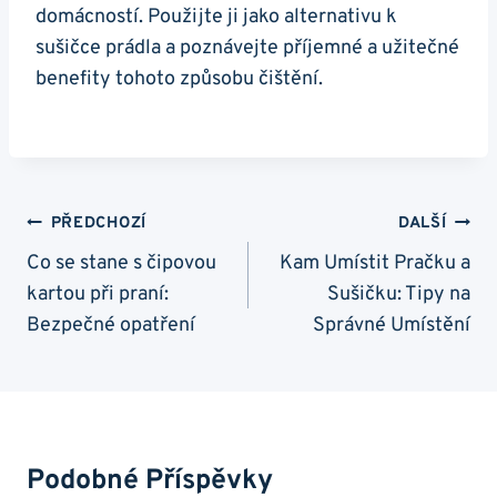
domácností. Použijte ji‌ jako alternativu k
sušičce ⁤prádla a poznávejte ⁣příjemné a užitečné⁢
benefity⁣ tohoto způsobu čištění.
Navigace
PŘEDCHOZÍ
DALŠÍ
Pro
Co se stane s čipovou
Kam Umístit Pračku a
kartou při praní:
Sušičku: Tipy na
Příspěvek
Bezpečné opatření
Správné Umístění
Podobné Příspěvky