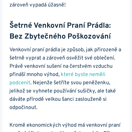
zároveň vypadá úžasně!
Šetrné⁣ Venkovní ‍praní Prádla:
Bez Zbytečného Poškozování
Venkovní praní prádla je způsob, jak přirozeně a
šetrně vyprat a zároveň osvěžit⁤ své oblečení.
Právě venkovní sušení na čerstvém ‍vzduchu
přináší mnoho výhod,
které byste neměli
podcenit
. Nejenže šetříte svou ⁣peněženku,
jelikož ⁤se vyhnete ‍používání​ sušičky, ale také
dáváte přírodě velkou ‍šanci zaslouženě ​si
odpočinout.
Kromě ekonomických výhod má venkovní ⁣praní