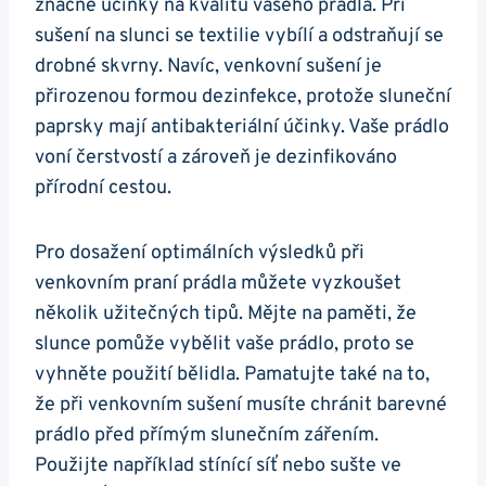
značné účinky ⁤na kvalitu vašeho prádla. Při
sušení na slunci se textilie⁤ vybílí a odstraňují se
drobné skvrny. Navíc, venkovní sušení je
přirozenou formou dezinfekce,⁤ protože sluneční⁢
paprsky mají antibakteriální účinky. Vaše​ prádlo‍
voní čerstvostí a zároveň je dezinfikováno
přírodní cestou.
Pro dosažení optimálních výsledků při
venkovním‌ praní prádla můžete ​vyzkoušet
několik užitečných tipů. Mějte na paměti,⁣ že
slunce pomůže vybělit vaše prádlo, proto se
vyhněte použití bělidla. Pamatujte také na to,
⁣že při​ venkovním sušení musíte chránit barevné
prádlo⁣ před přímým‍ slunečním zářením.
Použijte například stínící síť nebo‌ sušte ve