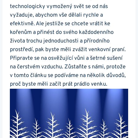
technologicky vymožený svět se od nás
vyžaduje, abychom​ vše dělali rychle a
efektivně. ​Ale jestliže se chcete vrátit ke
kořenům a přinést do svého každodenního
života ⁢trochu jednoduchosti a přírodního
⁣prostředí,⁣ pak byste měli zvážit venkovní praní.
Připravte se​ na osvěžující vůni a šetrné⁢ sušení
na ⁤čerstvém vzduchu. Zůstaňte s námi, protože⁤
v tomto článku⁢ se podíváme na několik důvodů,
proč byste měli začít prát prádlo venku.