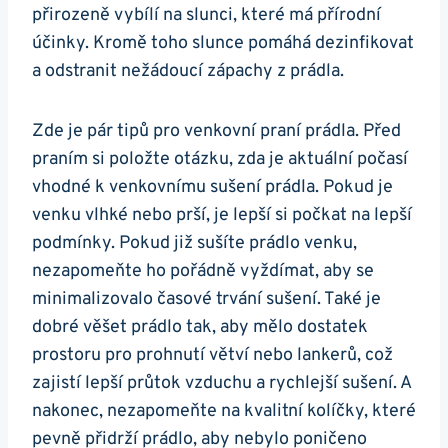
přirozeně vybílí na slunci,⁤ které má přírodní
účinky. Kromě toho slunce pomáhá dezinfikovat
a odstranit nežádoucí ⁤zápachy z prádla.
Zde je pár tipů pro venkovní praní prádla. Před⁣
praním si položte otázku, zda je aktuální počasí
vhodné k ⁣venkovnímu sušení prádla. Pokud je
‌venku vlhké ‌nebo prší, je lepší si​ počkat na lepší
podmínky. Pokud již sušíte prádlo venku,
nezapomeňte ho pořádně vyždímat, aby se
minimalizovalo časové trvání‍ sušení. ⁢Také je
dobré věšet prádlo tak, aby mělo⁢ dostatek
prostoru pro prohnutí větví nebo lankerů, což
zajistí⁢ lepší průtok vzduchu a rychlejší sušení. A
nakonec, nezapomeňte na kvalitní kolíčky, které
pevně přidrží prádlo, aby nebylo poničeno