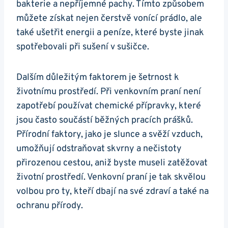
bakterie a nepříjemné pachy. ⁢Tímto způsobem
můžete získat nejen čerstvě vonící prádlo, ale‌
také ušetřit energii a peníze, které byste jinak​
spotřebovali při sušení v sušičce.
Dalším​ důležitým faktorem je šetrnost k
životnímu prostředí. Při ​venkovním praní není
zapotřebí používat chemické přípravky, které
jsou často součástí běžných pracích prášků.
Přírodní faktory, jako je slunce a ​svěží ​vzduch, ​
umožňují odstraňovat skvrny​ a nečistoty
přirozenou cestou, ‍aniž‍ byste museli zatěžovat
životní prostředí. Venkovní praní je‌ tak​ skvělou⁣
volbou pro ty, kteří ⁤dbají ⁣na své zdraví a také na
ochranu přírody.