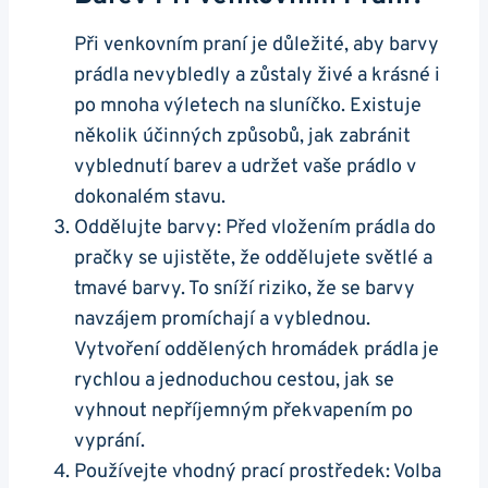
Při venkovním praní je důležité, aby barvy
prádla nevybledly a zůstaly​ živé a krásné ⁣i
po mnoha výletech na sluníčko.‍ Existuje
několik účinných ⁢způsobů, jak zabránit
vyblednutí ​barev a udržet vaše prádlo⁢ v
dokonalém stavu.
Oddělujte barvy: Před vložením prádla do
pračky se ​ujistěte, že ‌oddělujete světlé a
tmavé barvy. To sníží riziko, že se barvy
navzájem promíchají a vyblednou.
Vytvoření oddělených hromádek prádla⁣ je
rychlou a jednoduchou cestou, jak ‍se
vyhnout nepříjemným překvapením po
vyprání.
Používejte vhodný prací​ prostředek: Volba