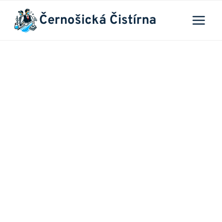
Přeskočit
Černošická Čistírna
na
obsah