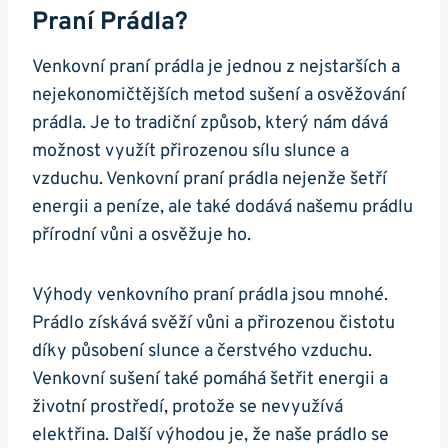
Praní Prádla?
Venkovní praní prádla je jednou z nejstarších⁣ a
nejekonomičtějších metod sušení a osvěžování
prádla. Je to tradiční způsob,⁤ který nám dává
možnost využít přirozenou sílu slunce a
vzduchu. Venkovní praní prádla nejenže ‍šetří
energii a peníze, ale také dodává našemu prádlu
přírodní vůni a osvěžuje ho.
Výhody venkovního praní prádla jsou mnohé.
Prádlo získává svěží vůni‍ a⁣ přirozenou ​čistotu
díky⁣ působení slunce a čerstvého vzduchu.
Venkovní sušení také pomáhá šetřit ⁣energii a
životní prostředí, protože se nevyužívá
elektřina. Další výhodou je,⁤ že naše ‌prádlo se