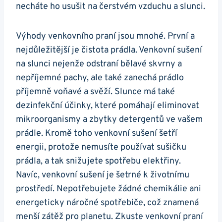
necháte ho usušit na čerstvém vzduchu a slunci.
Výhody venkovního ⁤praní⁢ jsou mnohé. ⁣První ‌a‌
nejdůležitější je čistota prádla. Venkovní sušení
na slunci nejenže odstraní bělavé skvrny a
nepříjemné pachy, ale také ⁢zanechá prádlo
příjemně voňavé a svěží. Slunce má také
dezinfekční účinky,‌ které pomáhají eliminovat
mikroorganismy a zbytky detergentů ve vašem
prádle. Kromě toho venkovní⁤ sušení šetří
energii, protože nemusíte používat sušičku ​
prádla, a tak ⁢snižujete spotřebu elektřiny.
Navíc, venkovní sušení je šetrné ‍k⁣ životnímu
prostředí. Nepotřebujete žádné chemikálie ani
energeticky náročné spotřebiče, což znamená
menší zátěž⁣ pro planetu. ‌Zkuste ‌venkovní praní