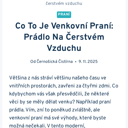
čerstvém vzduchu
PRANÍ
Co To Je Venkovní Praní:
Prádlo Na Čerstvém
Vzduchu
Od
Černošická Čistírna
9. 11. 2025
Většina z nás stráví většinu našeho času ve⁤
vnitřních prostorách, zavřeni za čtyřmi ​zdmi. Co⁤
kdybychom vás však přesvědčili,⁤ že ‌některé
věci by ​se ‍měly dělat venku? Například praní
prádla. ⁤Vím, zní to poněkud ⁢zvláštně, ale
venkovní praní má své výhody, které byste
možná nečekali. V tento moderní,