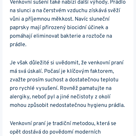
Venkovní sušení také nabízí‍ další výhody. Prádlo
na slunci a na ⁤čerstvém ⁢vzduchu⁣ získává svěží‌
vůni a‍ příjemnou‍ měkkost. Navíc sluneční
paprsky mají přirozený biocidní účinek a
pomáhají eliminovat bakterie a roztoče na
prádle.
Je však⁣ důležité si ⁣uvědomit, že venkovní praní ​
má svá úskalí. Počasí je⁢ klíčovým faktorem,
zvažte prosím suchost a dostatečnou teplotu
pro rychlé ⁤vysušení. Rovněž⁣ pamatujte na
alergiky, neboť pyl a jiné nečistoty z okolí
mohou⁤ způsobit nedostatečnou hygienu ‍prádla.
Venkovní praní je tradiční​ metodou, která se‍
opět dostává ⁣do povědomí moderních