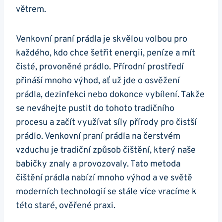
větrem.
Venkovní praní prádla je skvělou volbou pro
každého, kdo chce šetřit energii, peníze⁢ a mít⁤
čisté, provoněné prádlo. ⁢Přírodní prostředí
přináší mnoho výhod, ať už jde o osvěžení
prádla, dezinfekci ‍nebo‌ dokonce ⁢vybílení. Takže
se neváhejte pustit​ do tohoto tradičního
procesu a začít využívat síly přírody pro čistší
prádlo. Venkovní praní‍ prádla na čerstvém
vzduchu​ je⁢ tradiční způsob čištění, který naše ​
babičky znaly ⁣a provozovaly. Tato metoda
čištění prádla nabízí mnoho výhod a ve světě
moderních technologií se stále ‍více vracíme k
této staré, ověřené praxi.