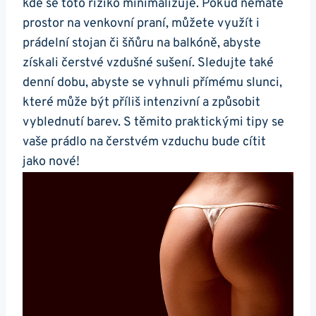
kde ‍se toto riziko minimalizuje. Pokud nemáte
prostor na ‌venkovní praní, můžete využít i
prádelní stojan či šňůru na balkóně, abyste
získali čerstvé vzdušné sušení. Sledujte také
denní dobu, abyste se vyhnuli přímému slunci,
které může být příliš intenzivní a způsobit
vyblednutí barev. S těmito praktickými tipy‌ se
‍vaše prádlo na čerstvém vzduchu bude⁢ cítit
jako nové!