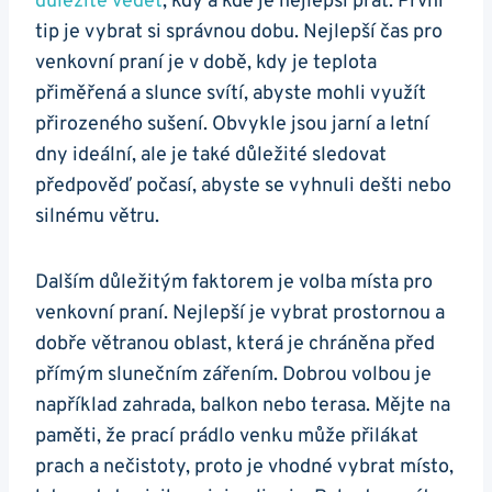
důležité vědět
, kdy⁤ a kde je nejlepší prát. První
tip je ⁣vybrat si správnou dobu. Nejlepší čas pro
venkovní praní je v‍ době, kdy je teplota
přiměřená a slunce svítí, abyste mohli využít
přirozeného sušení. Obvykle jsou jarní ⁤a letní
dny ideální, ale je také důležité⁤ sledovat
předpověď ‍počasí, abyste​ se vyhnuli⁤ dešti nebo
silnému větru.
Dalším důležitým faktorem je volba místa pro
venkovní praní.‌ Nejlepší je vybrat prostornou a
dobře větranou oblast, která je chráněna‍ před
přímým slunečním ⁤zářením. Dobrou volbou je
například zahrada, balkon nebo terasa. Mějte na
paměti, že prací prádlo venku může přilákat
prach a nečistoty, proto ⁢je vhodné vybrat​ místo,