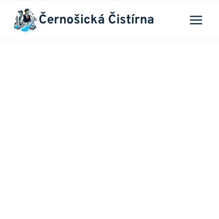
Přeskočit
Černošická Čistírna
na
obsah