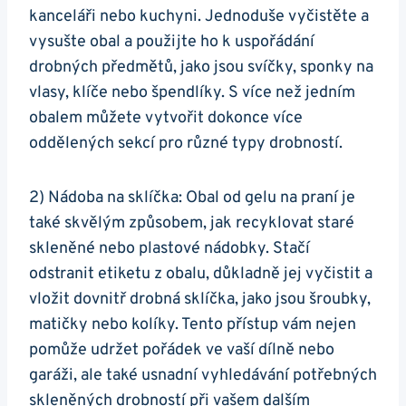
kanceláři nebo kuchyni. Jednoduše vyčistěte a
⁤vysušte obal a použijte‍ ho k uspořádání‍
drobných předmětů, jako jsou svíčky,​ sponky na
‍vlasy, klíče ⁢nebo špendlíky. S více než jedním‌
obalem můžete vytvořit dokonce ‍více
oddělených sekcí‌ pro různé typy drobností.
2) Nádoba na sklíčka: Obal od gelu na praní je
také skvělým způsobem, jak recyklovat staré
skleněné nebo plastové‍ nádobky. Stačí
odstranit⁢ etiketu z obalu, důkladně jej vyčistit a
vložit dovnitř drobná sklíčka, jako jsou šroubky,
matičky nebo kolíky. Tento přístup vám nejen‌
pomůže udržet ‌pořádek ve vaší dílně nebo
garáži, ale také usnadní vyhledávání ​potřebných
skleněných drobností při vašem ⁢dalším