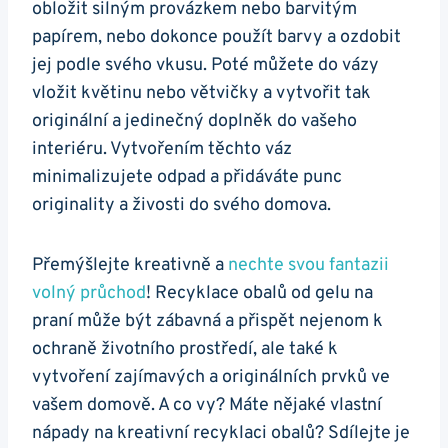
obložit​ silným provázkem nebo barvitým‍
papírem, nebo dokonce použít barvy a ozdobit
jej podle svého vkusu. Poté můžete do vázy⁣
vložit květinu nebo větvičky a vytvořit​ tak
‍originální ‍a jedinečný doplněk do ⁣vašeho
interiéru. Vytvořením těchto váz
minimalizujete odpad ‍a přidáváte​ punc
originality a živosti do svého domova.
Přemýšlejte kreativně ‍a
nechte svou fantazii⁤
volný průchod
! Recyklace obalů od gelu na
praní může být⁤ zábavná a přispět nejenom k
ochraně⁤ životního prostředí, ale ‌také k
vytvoření zajímavých a originálních ‌prvků ve
vašem domově. A co vy?‍ Máte nějaké vlastní
nápady na kreativní recyklaci obalů? ​Sdílejte je