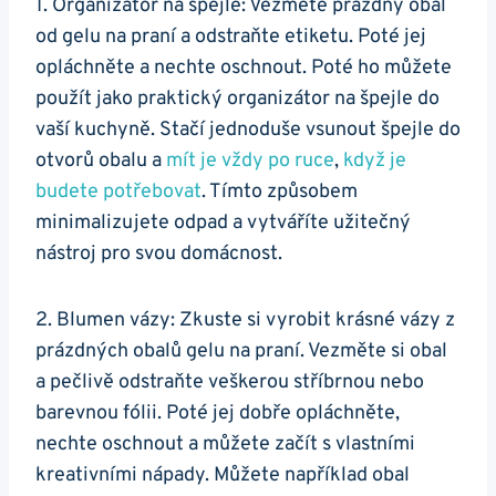
1. Organizátor na špejle: ⁤Vezměte‌ prázdný⁢ obal
od gelu na praní a odstraňte etiketu. Poté jej
opláchněte a nechte oschnout. Poté ho můžete
použít jako praktický organizátor na špejle do
vaší⁣ kuchyně. Stačí jednoduše ⁣vsunout špejle do
‌otvorů‌ obalu a
mít je vždy po ruce
,
když je
budete potřebovat
. ⁣Tímto způsobem
minimalizujete odpad‍ a vytváříte užitečný
nástroj pro⁣ svou domácnost.
2. Blumen vázy: Zkuste si vyrobit krásné vázy z
prázdných obalů gelu na praní. Vezměte si​ obal
a⁢ pečlivě odstraňte veškerou stříbrnou nebo
barevnou fólii. Poté jej dobře opláchněte,
nechte oschnout a můžete začít s vlastními
kreativními nápady. Můžete například obal