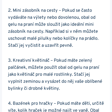
2. Mini zásobník na cesty – Pokud se často
vydáváte na‌ výlety nebo dovolenou, obal od
gelu na praní může sloužit jako ideální mini
zásobník na cesty. Například si v⁢ něm můžete
uschovat malé pilulky nebo kolíčky na prádlo.
Stačí jej vyčistit a uzavřít pevně.
3. Kreativní květináč – Pokud máte zelený
palčánek,⁢ můžete použít obal od gelu na praní
jako květináč pro malé ​rostlinky. Stačí‍ jej
vyplnit ​zeminou a vysázet do něj vaše oblíbené
⁤bylinky či drobné květiny.
4. Bazének pro hračky – Pokud máte děti, ⁢určitě
víte, kolik hraček je možné najít ve vaně. Obal