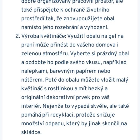
dobře organizovaný pracovní prostor, ale
také přispějete k‍ ochraně životního
prostředí tak, že znovupoužijete obal
namísto jeho rozebrání a vyhození.
Výroba květináče: Využití obalu na gel na
praní může přinést do vašeho domova i
zelenou atmosféru. Vyberte si prázdný obal
a ozdobte ho podle ‍svého vkusu, například
nalepkami, barevným papírem‌ nebo
nátěrem. Poté ⁤do⁢ obalu můžete vložit malý
květináč s rostlinkou a mít hezký a
originální dekorativní prvek pro váš
interiér. Nejenže to vypadá skvěle, ​ale také
pomáhá při recyklaci, protože snižuje
množství odpadu, který by jinak skončil na
skládce.