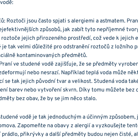
 vodě:
čů: Roztoči jsou často spjati s alergiemi a astmatem. Pra
ejefektivnějších způsobů, jak ⁢zabít tyto nepříjemné tvo
 roztoče ⁣jejich přirozeného prostředí, což vede k jejich‌ e
je tak velmi důležité ⁤pro odstranění roztočů z‍ ložního pr
nciálně kontaminovaných předmětů.
 Praní ve studené vodě zajišťuje,​ že se‌ předměty vyrobené
zdeformují nebo nesrazí. ‍Například teplá ⁢voda může něk
ácí‍ se tak jejich původní tvar a velikost. Studená voda ta
ení ⁤barev nebo vytvoření skvrn.‍ Díky‍ tomu můžete bez o
ěty bez obav, ‌že ‌by ⁣se jim něco⁢ stalo.
 ⁤studené vodě je tak jednoduchým a účinným ‍způsobem, ⁢ja
omova. Zapomeňte na obavy ⁤z alergií a vyzkoušejte ten
 prádlo, přikrývky‌ a další‍ předměty budou nejen ‌čisté, al