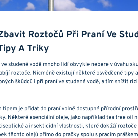
 Zbavit Roztočů⁢ Při Praní​ Ve ⁣st
ipy ​a ​triky
í ‍ve studené vodě mnoho lidí obvykle ​nebere⁢ v úvahu sk
íjí roztoče. Nicméně‌ existují některé osvědčené ⁤tipy a t
bných škůdců i při praní ve studené vodě, a tím snížit riz
tipem je přidat ⁤do⁣ praní ⁢volně dostupné přírodní prost
y. Některé esenciální oleje, jako například ⁤tea tree oil
tiseptické a insekticidní⁢ vlastnosti, které dokáží roztoče ⁣
kapek těchto olejů ⁤přímo do pračky spolu s pracím práške