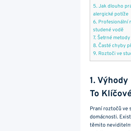
5. Jak dlouho pr
alergické potíže
6. Profesionální 
studené vodě
7. Šetrné⁢ metody
8. Časté chyby př
9.‌ Roztoči ve st
1. Výhody
To Klíčové
Praní roztočů ve 
domácnosti. ⁢Exist
těmito‍ neviditeln