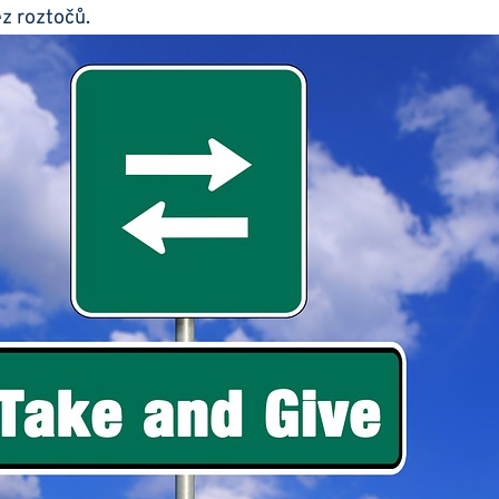
z roztočů.