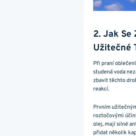
2. Jak‌ Se
Užitečné T
Při praní oblečen
studená voda nezab
zbavit těchto ‍dro
reakcí.
Prvním užitečným 
roztočovými účink
olej, mají silné an
přidat​ několik ‍