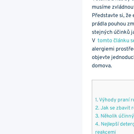
musíme zvládnout.​
Představte si, že 
prádla pouhou ​zm
stejných účinků ja
V ⁤
tomto článku ⁢
alergiemi prostře
objevte jednoduché
domova.
1. Výhody praní r
2. Jak‌ se zbavit 
3. Několik účinn
4. Nejlepší dete
reakcemi