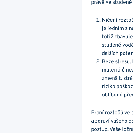
právě ve studené
Ničení​ rozto
je jedním z n
totiž ‌zbavuje
studené vodě 
dalších pote
Beze stresu:‍
⁤materiálů ne
zmenšit,‌ ztr
riziko poškoz
oblíbené předm
Praní‍ roztočů ve
a zdraví vašeho d
postup. Vaše ložní