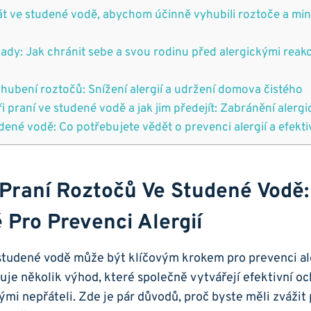
át‌ ve studené ⁤vodě, abychom účinně vyhubili roztoče a min
rady: Jak chránit sebe a svou‌ rodinu před alergickými‍ reak
 hubení ⁤roztočů: ‍Snížení⁣ alergií a‍ udržení domova čistého
i praní ve studené​ vodě a jak​ jim ‍předejít: Zabránění aler
udené vodě: Co potřebujete vědět o prevenci alergií ​a efekt
 Praní Roztočů Ve Studené Vodě: 
 Pro Prevenci Alergií
studené⁣ vodě může být klíčovým krokem pro ⁢prevenci aler
uje několik výhod, které společně‍ vytvářejí efektivní oc
ými‍ nepřáteli. Zde je⁣ pár důvodů, proč byste měli zvážit​