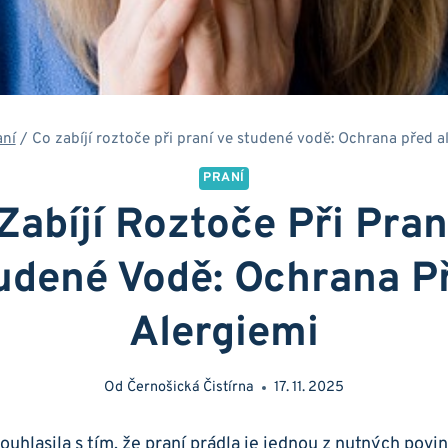
aní
/
Co zabíjí roztoče při praní ve studené vodě: Ochrana před a
PRANÍ
Zabíjí Roztoče Při Pran
udené Vodě: Ochrana P
Alergiemi
Od
Černošická Čistírna
17. 11. 2025
 souhlasila s tím, že praní prádla je jednou ⁣z nutných povi