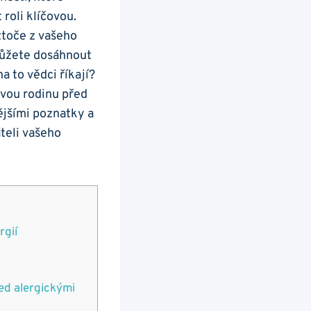
roli ​klíčovou.
oztoče z vašeho
 můžete dosáhnout
‍ to vědci ⁤říkají?
svou rodinu⁤ před
ějšími poznatky a
áteli vašeho
rgií
ed alergickými