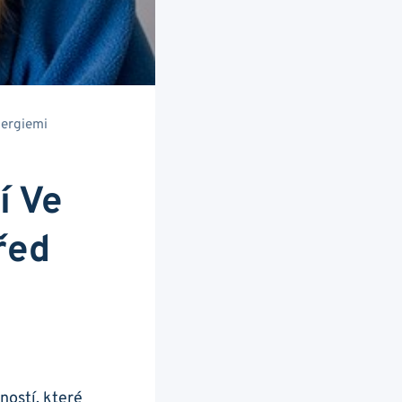
lergiemi
í Ve
řed
nností, které