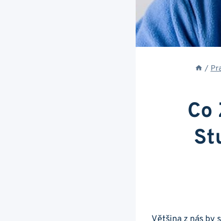
/
Pr
Co 
St
Většina‍ z‌ nás by