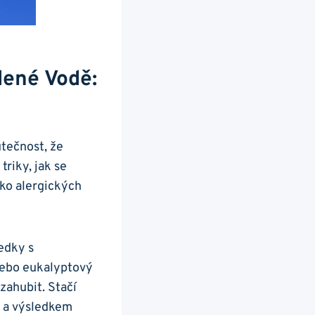
udené Vodě:
utečnost, že
riky, jak ⁢se
iko alergických⁢
ředky s
 nebo eukalyptový
zahubit. Stačí⁣
m​ a výsledkem