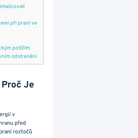
imalizovali
cemi při praní ve
gickým potížím
ivním odstranění
Proč⁢ Je
gií v ​
hranu⁤ před
 praní roztočů