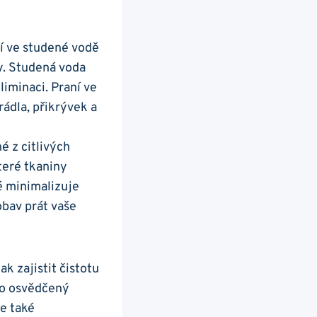
ní ve studené vodě
ry. Studená voda
liminaci. Praní ve​
ádla,⁤ přikrývek a
 z‍ citlivých
teré ​tkaniny
ké minimalizuje
bav ⁤prát vaše
k zajistit čistotu
to osvědčený
e⁤ také