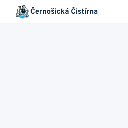
Přeskočit
Černošická Čistírna
na
obsah