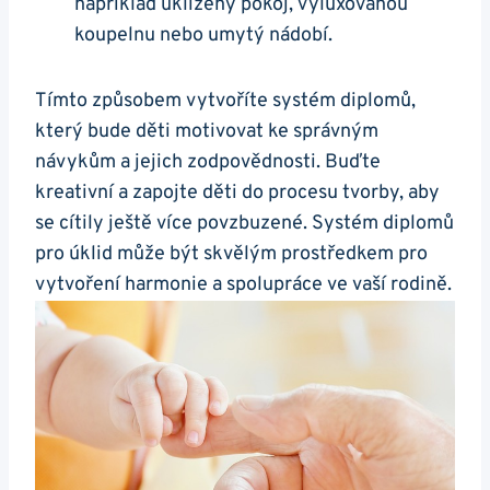
například uklizený pokoj, vyluxovanou
koupelnu nebo umytý nádobí.
Tímto způsobem vytvoříte systém diplomů,
který bude děti motivovat ke správným
návykům a jejich zodpovědnosti. Buďte
kreativní a zapojte děti do procesu tvorby, aby
se cítily ještě více povzbuzené. Systém diplomů
pro úklid může být skvělým prostředkem pro
vytvoření harmonie a spolupráce ve vaší rodině.