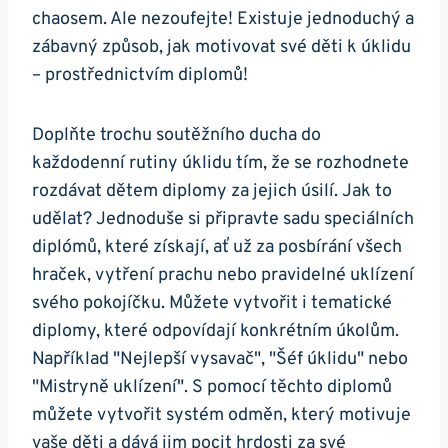
chaosem. Ale nezoufejte! Existuje jednoduchý a
zábavný způsob, jak motivovat své děti k úklidu
– prostřednictvím diplomů!
Doplňte trochu soutěžního ducha do
každodenní rutiny úklidu tím, že se rozhodnete
rozdávat dětem diplomy za jejich úsilí. Jak to
udělat? Jednoduše si připravte sadu speciálních
diplómů, které získají, ať už za posbírání všech
hraček, vytření prachu nebo pravidelné uklízení
svého pokojíčku. Můžete vytvořit i tematické
diplomy, které odpovídají konkrétním úkolům.
Například "Nejlepší vysavač", "Šéf úklidu" nebo
"Mistryně uklízení". S pomocí těchto diplomů
můžete vytvořit systém odměn, který motivuje
vaše děti a dává jim pocit hrdosti za své