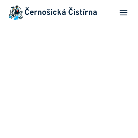
Přeskočit
Černošická Čistírna
na
obsah