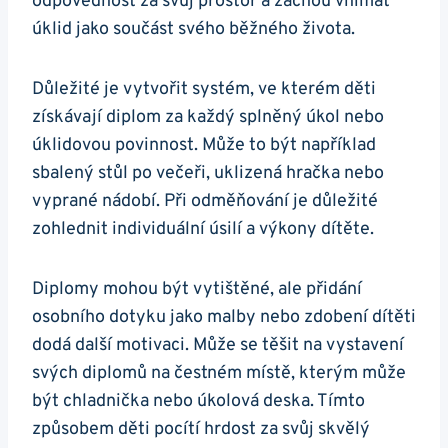
odpovědnost za svůj prostor a začnou vnímat
úklid jako součást svého běžného života.
Důležité je vytvořit systém, ve kterém děti
získávají diplom za každý splněný úkol nebo
úklidovou povinnost. Může to být například
sbalený stůl po večeři, uklizená hračka nebo
vyprané nádobí. Při odměňování je důležité
zohlednit individuální úsilí a výkony dítěte.
Diplomy mohou být vytištěné, ale přidání
osobního dotyku jako malby nebo zdobení dítěti
dodá další motivaci. Může se těšit na vystavení
svých diplomů na čestném místě, kterým může
být chladnička nebo úkolová deska. Tímto
způsobem děti pocítí hrdost za svůj skvělý