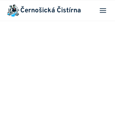
Přeskočit
Černošická Čistírna
na
obsah