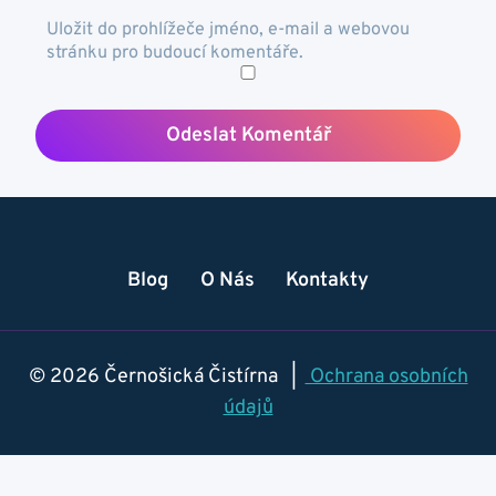
Uložit do prohlížeče jméno, e-mail a webovou
stránku pro budoucí komentáře.
Blog
O Nás
Kontakty
© 2026 Černošická Čistírna |
Ochrana osobních
údajů