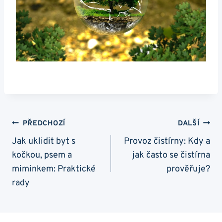
Navigace
PŘEDCHOZÍ
DALŠÍ
Pro
Jak uklidit byt s
Provoz čistírny: Kdy a
kočkou, psem a
jak často se čistírna
Příspěvek
miminkem: Praktické
prověřuje?
rady