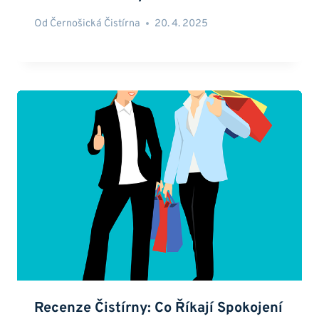
Od
Černošická Čistírna
20. 4. 2025
Recenze Čistírny: Co Říkají Spokojení