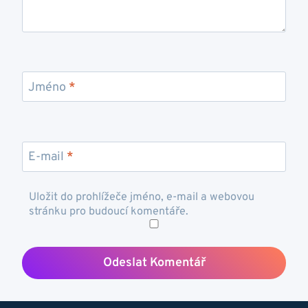
Jméno
*
E-mail
*
Uložit do prohlížeče jméno, e-mail a webovou
stránku pro budoucí komentáře.