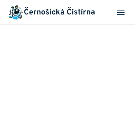
Přeskočit
Černošická Čistírna
na
obsah