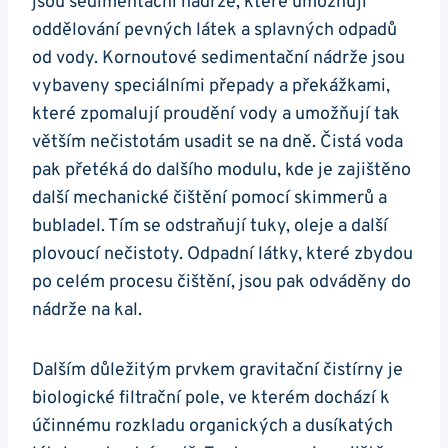
jsou sedimentační nádrže, které umožňují
oddělování pevných látek a splavných odpadů
od vody. Kornoutové sedimentační nádrže jsou
vybaveny speciálními přepady a překážkami,
které zpomalují proudění vody a umožňují tak
větším nečistotám usadit se na dně. Čistá voda
pak přetéká do dalšího modulu, kde je zajištěno
další mechanické čištění pomocí skimmerů a
bubladel. Tím se odstraňují tuky, oleje a další
plovoucí nečistoty. Odpadní látky, které zbydou
po celém procesu čištění, jsou pak odváděny do
nádrže na kal.
Dalším důležitým prvkem gravitační čistírny je
biologické filtrační pole, ve kterém dochází k
účinnému rozkladu organických a dusíkatých