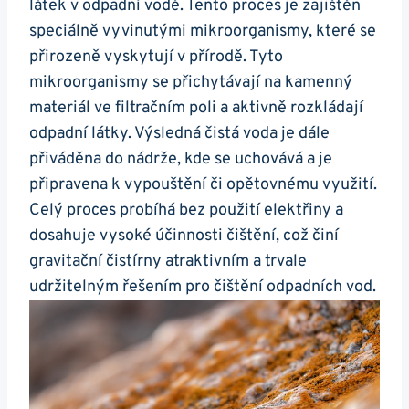
látek v odpadní vodě. Tento proces je zajištěn
speciálně vyvinutými mikroorganismy, které se
přirozeně vyskytují v přírodě. Tyto
mikroorganismy se přichytávají na kamenný
materiál ve filtračním poli a aktivně rozkládají
odpadní látky. Výsledná čistá voda je dále
přiváděna do nádrže, kde se uchovává a je
připravena k vypouštění či opětovnému využití.
Celý proces probíhá bez použití elektřiny a
dosahuje vysoké účinnosti čištění, což činí
gravitační čistírny atraktivním a trvale
udržitelným řešením pro čištění odpadních vod.