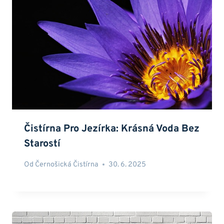
Čistírna Pro Jezírka: Krásná Voda Bez
Starostí
Od
Černošická Čistírna
30. 6. 2025