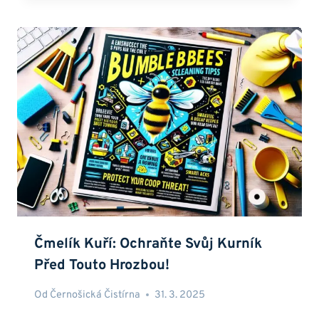
Čmelík Kuří: Ochraňte Svůj Kurník
Před Touto Hrozbou!
Od
Černošická Čistírna
31. 3. 2025