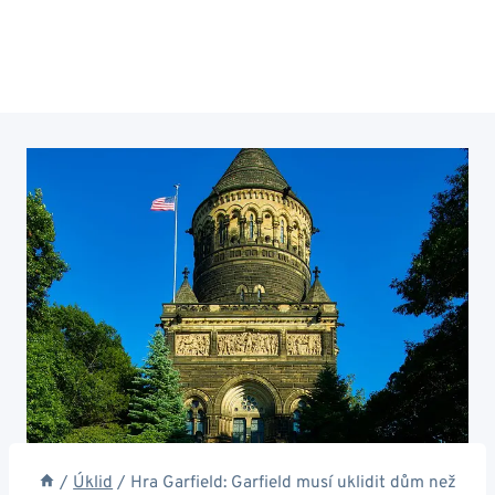
/
Úklid
/
Hra Garfield: Garfield musí uklidit dům než