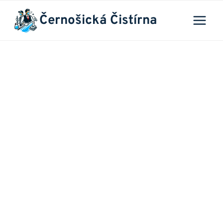
Přeskočit
Černošická Čistírna
na
obsah