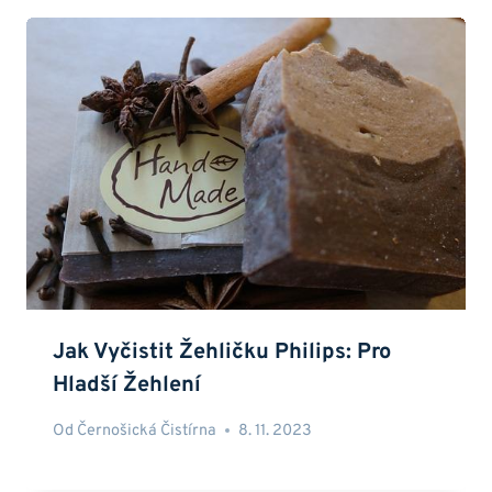
Jak Vyčistit Žehličku Philips: Pro
Hladší Žehlení
Od
Černošická Čistírna
8. 11. 2023