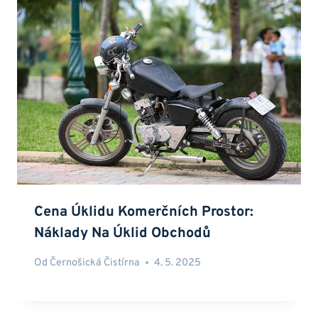
Cena Úklidu Komerčních Prostor:
Náklady Na Úklid Obchodů
Od
Černošická Čistírna
4. 5. 2025