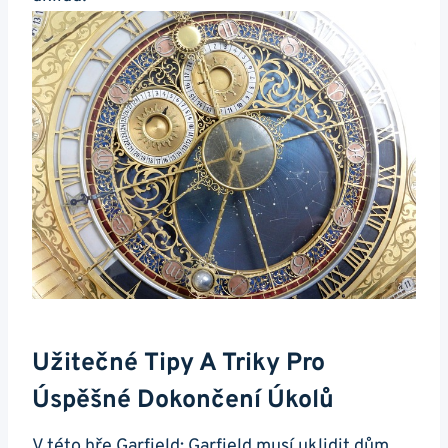
Užitečné Tipy A Triky Pro
Úspěšné Dokončení Úkolů
V této hře Garfield: Garfield musí uklidit dům