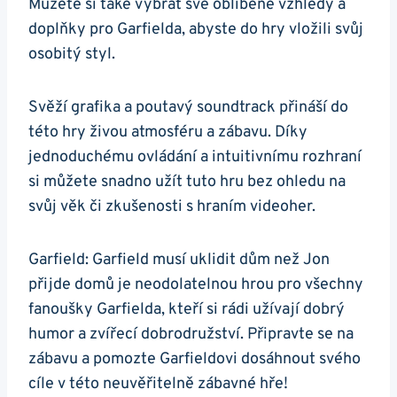
Můžete si také vybrat své oblíbené vzhledy a
doplňky pro Garfielda, abyste do hry vložili svůj
osobitý styl.
Svěží grafika a poutavý soundtrack přináší do
této hry živou atmosféru a zábavu. Díky
jednoduchému ovládání a intuitivnímu rozhraní
si můžete snadno užít tuto hru bez ohledu na
svůj věk či zkušenosti s hraním videoher.
Garfield: Garfield musí uklidit dům než Jon
přijde domů je neodolatelnou hrou pro všechny
fanoušky Garfielda, kteří si rádi užívají dobrý
humor a zvířecí dobrodružství. Připravte se na
zábavu a pomozte Garfieldovi dosáhnout svého
cíle v této neuvěřitelně zábavné hře!