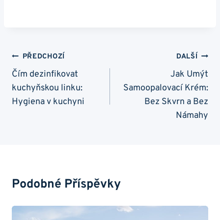
Navigace
PŘEDCHOZÍ
DALŠÍ
Pro
Čím dezinfikovat
Jak Umýt
kuchyňskou linku:
Samoopalovací Krém:
Příspěvek
Hygiena v kuchyni
Bez Skvrn a Bez
Námahy
Podobné Příspěvky