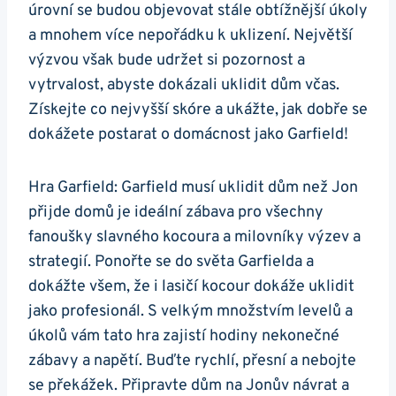
úrovní se budou objevovat stále obtížnější úkoly
a mnohem více nepořádku k uklizení. Největší
výzvou však bude udržet si pozornost a
vytrvalost, abyste dokázali uklidit dům včas.
Získejte co nejvyšší skóre a ukážte, jak dobře se
dokážete postarat o domácnost jako Garfield!
Hra Garfield: Garfield musí uklidit dům než Jon
přijde domů je ideální zábava pro všechny
fanoušky slavného kocoura a milovníky výzev a
strategií. Ponořte se do světa Garfielda a
dokážte všem, že i lasičí kocour dokáže uklidit
jako profesionál. S velkým množstvím levelů a
úkolů vám tato hra zajistí hodiny nekonečné
zábavy a napětí. Buďte rychlí, přesní a nebojte
se překážek. Připravte dům na Jonův návrat a