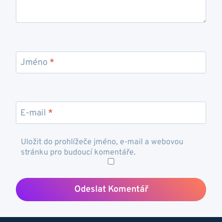
Jméno
*
E-mail
*
Uložit do prohlížeče jméno, e-mail a webovou
stránku pro budoucí komentáře.