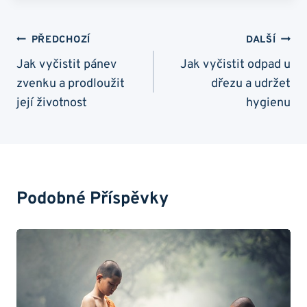
Navigace
PŘEDCHOZÍ
DALŠÍ
Pro
Jak vyčistit pánev
Jak vyčistit odpad u
zvenku a prodloužit
dřezu a udržet
Příspěvek
její životnost
hygienu
Podobné Příspěvky