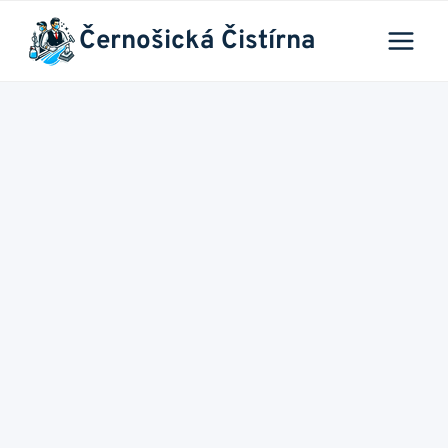
Přeskočit
Černošická Čistírna
na
obsah