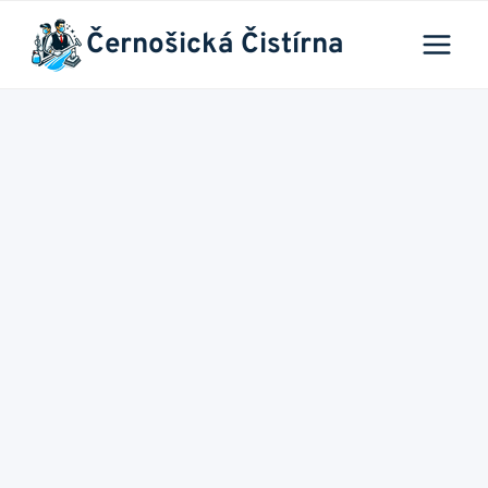
Přeskočit
Černošická Čistírna
na
obsah