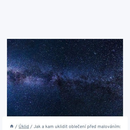
/
Úklid
/
Jak a kam uklidit oblečení před malováním: