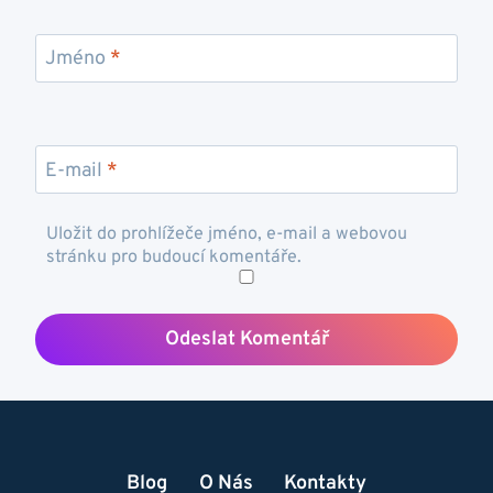
Jméno
*
E-mail
*
Uložit do prohlížeče jméno, e-mail a webovou
stránku pro budoucí komentáře.
Blog
O Nás
Kontakty