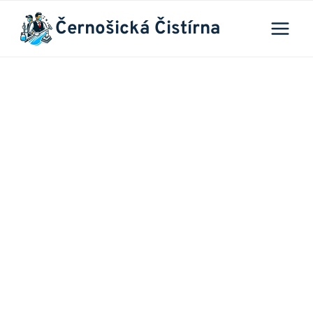
Přeskočit
Černošická Čistírna
na
obsah