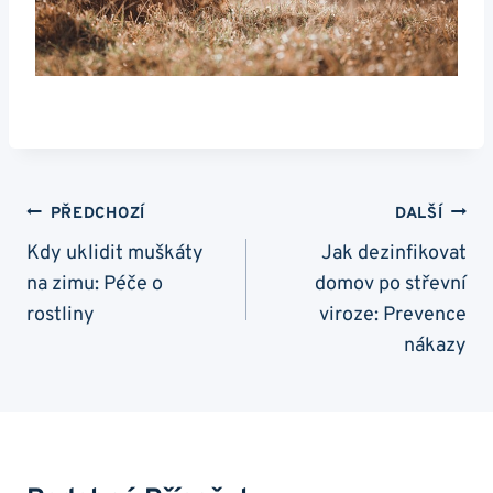
Navigace
PŘEDCHOZÍ
DALŠÍ
Pro
Kdy uklidit muškáty
Jak dezinfikovat
na zimu: Péče o
domov po střevní
Příspěvek
rostliny
viroze: Prevence
nákazy