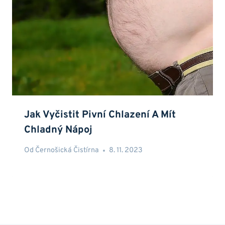
Jak Vyčistit Pivní Chlazení A Mít
Chladný Nápoj
Od
Černošická Čistírna
8. 11. 2023