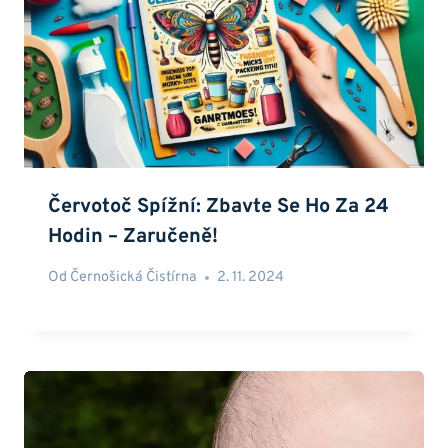
Červotoč Spížní: Zbavte Se Ho Za 24
Hodin – Zaručeně!
Od
Černošická Čistírna
2. 11. 2024