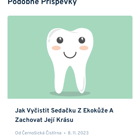
Podobné Příspěvky
Jak Vyčistit Sedačku Z Ekokůže A
Zachovat Její Krásu
Od
Černošická Čistírna
8. 11. 2023