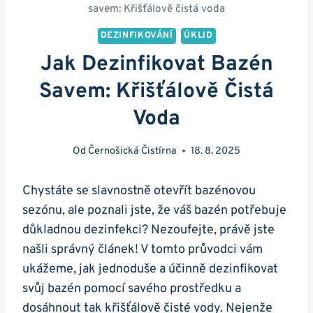
savem: Křišťálově čistá voda
DEZINFIKOVÁNÍ
ÚKLID
Jak Dezinfikovat Bazén
Savem: Křišťálově Čistá
Voda
Od
Černošická Čistírna
18. 8. 2025
Chystáte se slavnostně otevřít bazénovou
sezónu, ale poznali jste, že váš bazén potřebuje
důkladnou dezinfekci? Nezoufejte, právě jste
našli správný článek! V tomto průvodci vám
ukážeme, jak jednoduše a účinně dezinfikovat
svůj bazén pomocí savého prostředku a
dosáhnout tak křišťálově čisté vody. Nejenže