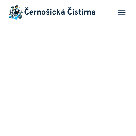
Přeskočit
Černošická Čistírna
na
obsah