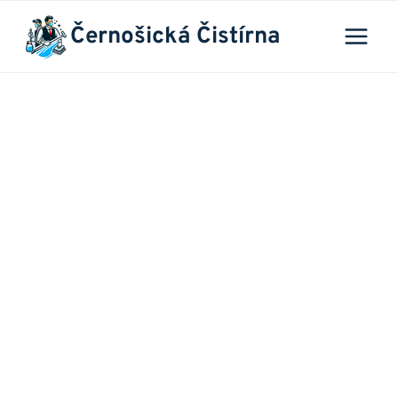
Přeskočit
Černošická Čistírna
na
obsah