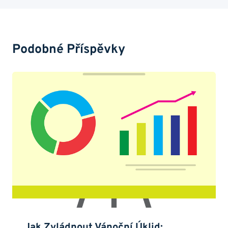
Podobné Příspěvky
Jak Zvládnout Vánoční Úklid: