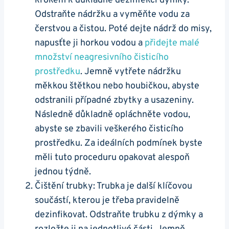
krokem k důkladné dezinfekci dýmky.
Odstraňte nádržku a vyměňte vodu za
čerstvou a čistou. Poté dejte nádrž do misy,
napusťte ji horkou vodou a
přidejte malé
množství neagresivního čisticího
prostředku
. Jemně vytřete nádržku
měkkou štětkou nebo houbičkou, abyste
odstranili případné zbytky a usazeniny.
Následně důkladně opláchněte vodou,
abyste se zbavili veškerého čisticího
prostředku. Za ideálních podmínek byste
měli tuto proceduru opakovat alespoň
jednou týdně.
Čištění trubky: Trubka je další klíčovou
součástí, kterou je třeba pravidelně
dezinfikovat. Odstraňte trubku z dýmky a