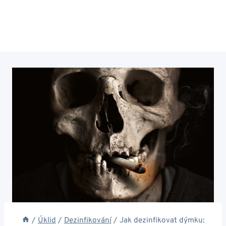
/
Úklid
/
Dezinfikování
/
Jak dezinfikovat dýmku: