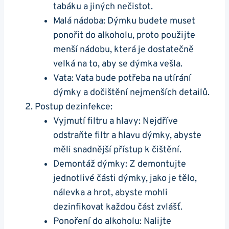
tabáku a jiných nečistot.
Malá nádoba: Dýmku budete muset
ponořit do alkoholu, proto použijte
menší nádobu, která je dostatečně
velká na to, aby se dýmka vešla.
Vata: Vata bude potřeba na utírání
dýmky a dočištění nejmenších detailů.
Postup dezinfekce:
Vyjmutí filtru a hlavy: Nejdříve
odstraňte filtr a hlavu dýmky, abyste
měli snadnější přístup k čištění.
Demontáž dýmky: Z demontujte
jednotlivé části dýmky, jako je tělo,
nálevka a hrot, abyste mohli
dezinfikovat každou část zvlášť.
Ponoření do alkoholu: Nalijte