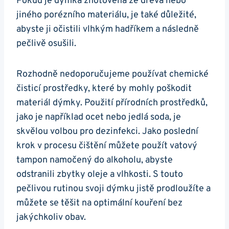
Pokud je dýmka zhotovená ze dřeva nebo
jiného porézního materiálu, je také důležité,
abyste ji očistili vlhkým hadříkem a následně
pečlivě osušili.
Rozhodně nedoporučujeme používat chemické
čisticí prostředky, které by mohly poškodit
materiál dýmky. Použití přírodních prostředků,
jako je například ocet nebo jedlá soda, je
skvělou volbou pro dezinfekci. Jako poslední
krok v procesu čištění můžete použít vatový
tampon namočený do alkoholu, abyste
odstranili zbytky oleje a vlhkosti. S touto
pečlivou rutinou svoji dýmku jistě prodloužíte a
můžete se těšit na optimální kouření bez
jakýchkoliv obav.