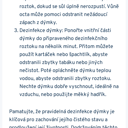
roztok, dokud se sůl úplně nerozpustí. Vůně
octa může pomoci odstranit nežádoucí
zápach z dýmky.
Dezinfekce dýmky: Ponořte vnitřní části
dýmky do připraveného dezinfekčního
roztoku na několik minut. Přitom můžete
použít kartáček nebo špachtlík, abyste
odstranili zbytky tabáku nebo jiných
nečistot. Poté opláchněte dýmku teplou
vodou, abyste odstranili zbytky roztoku.
Nechte dýmku dobře vyschnout, ideálně na
vzduchu, nebo použijte měkký hadřík.
Pamatujte, že pravidelná dezinfekce dýmky je
klíčová pro zachování jejího čistého stavu a
prodloužení její životnosti. Dodržováním těchto