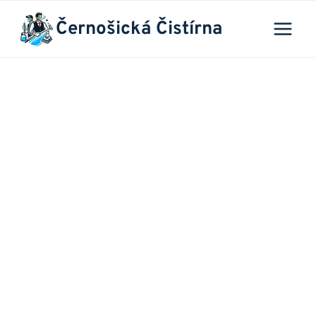
Přeskočit
Černošická Čistírna
na
obsah