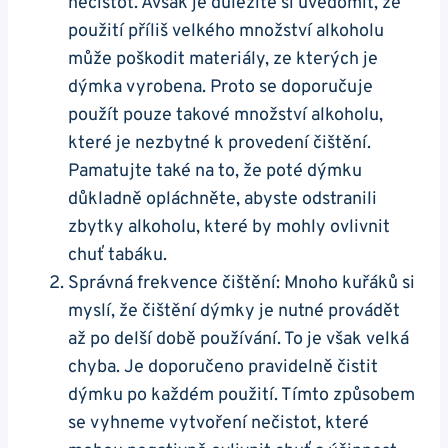
nečistot. Avšak je důležité si uvědomit, že
použití příliš velkého množství alkoholu
může poškodit materiály, ze kterých je
dýmka vyrobena. Proto se doporučuje
použít pouze takové množství alkoholu,
které je nezbytné k provedení čištění.
Pamatujte také na to, že poté dýmku
důkladně opláchněte, abyste odstranili
zbytky alkoholu, které by mohly ovlivnit
chuť tabáku.
Správná frekvence čištění: Mnoho kuřáků si
myslí, že čištění dýmky je nutné provádět
až po delší době používání. To je však velká
chyba. Je doporučeno pravidelně čistit
dýmku po každém použití. Tímto způsobem
se vyhneme vytvoření nečistot, které