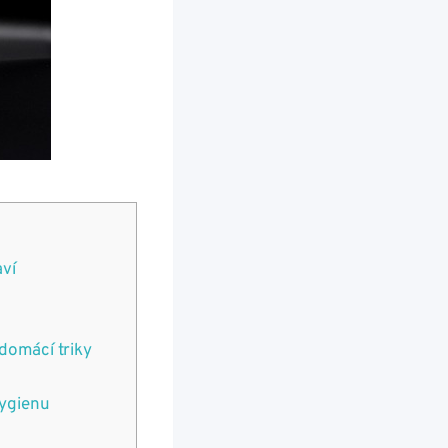
aví
domácí triky
hygienu