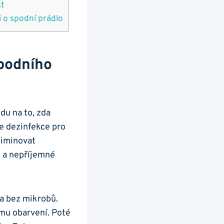
st
i o spodní prádlo
Spodního
du na to, zda
je dezinfekce pro
liminovat
e a nepříjemné
 a bez mikrobů.
ému obarvení. Poté