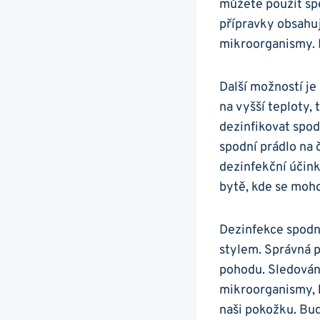
můžete použít spe
přípravky obsahuj
mikroorganismy. P
Další možností je 
na vyšší teploty,
dezinfikovat spod
spodní prádlo na 
dezinfekční účink
bytě, kde se moh
Dezinfekce spodn
stylem. Správná pé
pohodu. Sledován
mikroorganismy, 
naši pokožku. Bu