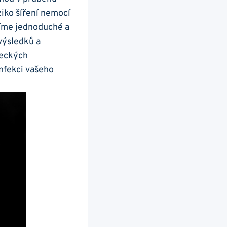
ziko šíření nemocí
víme jednoduché a
 výsledků a
ědeckých
nfekci vašeho