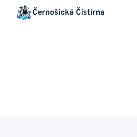
Přeskočit
Černošická Čistírna
na
obsah