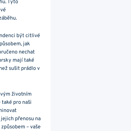
hu. Tyto
ivé
 záběhu.
ndenci být citlivé
způsobem, jak
poručeno nechat
prsky mají také
než sušit prádlo v
avým životním
 také pro naši
minovat
jejich přenosu na
m způsobem – vaše