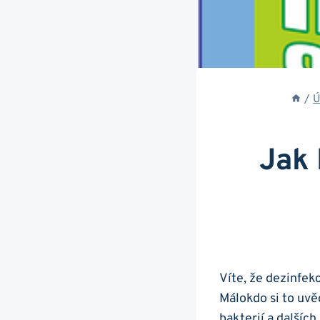
/
Ú
Jak 
Víte, že dezinfek
Málokdo si to uv
bakterií a dalšíc