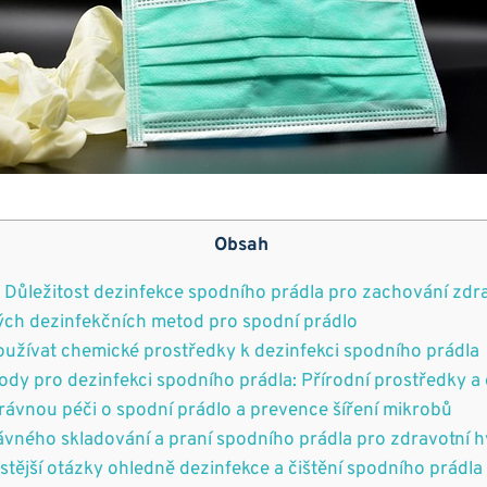
Obsah
: Důležitost dezinfekce spodního prádla pro zachování zdr
ých dezinfekčních metod pro spodní prádlo
oužívat chemické prostředky k dezinfekci spodního prádla
ody pro dezinfekci spodního prádla: Přírodní prostředky a 
rávnou péči o spodní prádlo a prevence šíření mikrobů
rávného skladování a praní spodního prádla pro zdravotní 
astější otázky ohledně dezinfekce a čištění spodního prádla