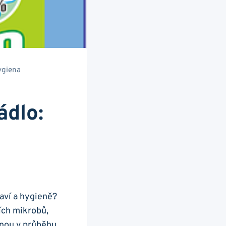
ygiena
ádlo:
raví a hygieně?
ích mikrobů,
anou v průběhu