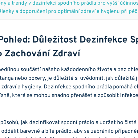
ěny a trendy v dezinfekci spodního prádla pro vyšší účinno
lenky a doporučení pro optimální zdraví a hygienu při péč
 Pohled: Důležitost Dezinfekce 
o Zachování Zdraví
nedílnou součástí našeho každodenního života a bez ohle
tanga nebo boxery, je důležité si uvědomit, jak důležitá 
 zdraví a hygieny. Dezinfekce spodního prádla pomáhá e
plísně, které se mohou snadno přenášet a způsobit infekc
způsobů, jak dezinfikovat spodní prádlo a udržet ho čisté
oddělit barevné a bílé prádlo, aby se zabránilo případn