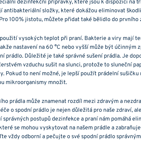
ciální dezinfekční přípravky, které jsou k dispozici na tr
í antibakteriální složky, které dokážou eliminovat škodl
ro 100% jistotu, můžete přidat také bělidlo do prvního
použití vysokých teplot při praní. Bakterie a viry mají te
 takže nastavení na 60 °C nebo vyšší může být účinným 
ní prádlo. Důležité je také správné sušení prádla. Je do
čerstvém vzduchu sušit na slunci, protože to sluneční pa
y. Pokud to není možné, je lepší použít prádelní sušičku 
ou mikroorganismy množit.
ího prádla může znamenat rozdíl mezi zdravým a nezdr
če o spodní prádlo je nejen důležitá pro naše zdraví, ale
í správných postupů dezinfekce a praní nám pomáhá eli
které se mohou vyskytovat na našem prádle a zabraňuje 
ďte vždy odborní a pečujte o své spodní prádlo správný