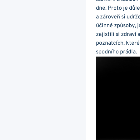
dne. Proto je důle
a zároveň si udrž
účinné způsoby, j
zajistili si zdra
poznatcích, kter
spodního prádla.