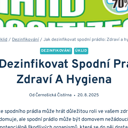
klid
/
Dezinfikování
/
Jak dezinfikovat spodní prádlo: Zdraví a h
DEZINFIKOVÁNÍ
ÚKLID
Dezinfikovat Spodní Pr
Zdraví A Hygiena
Od
Černošická Čistírna
20. 8. 2025
ce spodního prádla může hrát důležitou roli ve vašem zd
ědomuje, ale spodní prádlo může být domovem nežádouc
h potenciálně škodlivých organismů, které se do něj dost