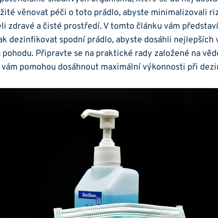
žité věnovat péči o toto prádlo, abyste minimalizovali ri
eli zdravé a čisté prostředí. V tomto článku vám předsta
ak dezinfikovat spodní prádlo, abyste dosáhli nejlepších
ví a pohodu. Připravte se na praktické rady založené na v
é vám pomohou dosáhnout maximální výkonnosti při dezi