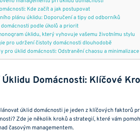
sového managementu při úklidu domácnosti
omácnosti: Kde začít a jak postupovat
vního plánu úklidu: Doporučení a tipy od odborníků
 domácnosti podle úkolů a priorit
monogram úklidu, který vyhovuje vašemu životnímu stylu
gie pro udržení čistoty domácnosti dlouhodobě
dy pro úklid domácnosti: Odstranění chaosu a minimalizace
 Úklidu Domácnosti: Klíčové Kr
plánovat úklid domácnosti je jeden z klíčových faktorů pr
nnosti? Zde je několik kroků a strategií, které vám pomo
u nad časovým managementem.