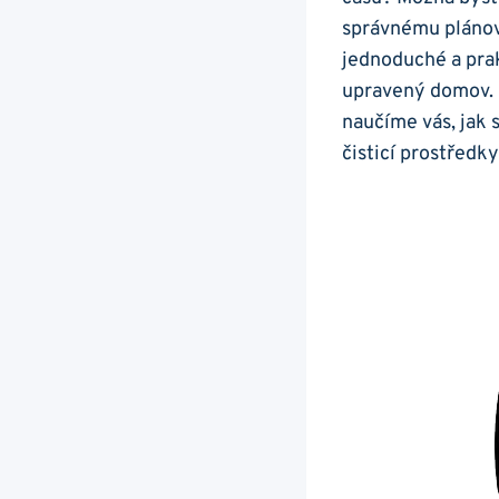
správnému plánov
jednoduché a prak
upravený domov. O
naučíme vás, jak 
čisticí prostředky