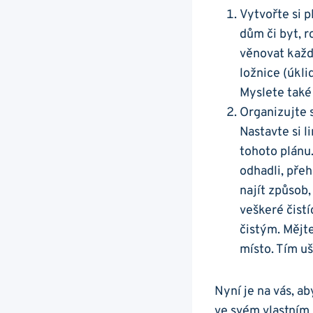
Vytvořte si p
dům či byt, r
věnovat každé
ložnice (úkli
Myslete také 
Organizujte 
Nastavte si l
tohoto plánu.
odhadli, přeh
najít způsob,
veškeré čist
čistým. Mějte
místo. Tím uš
Nyní je na vás, a
ve svém vlastní