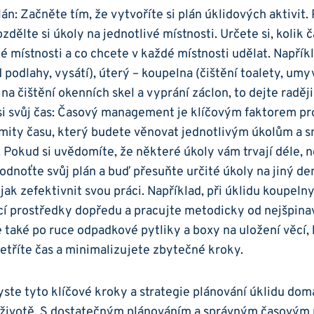
lán: Začněte tím, že vytvoříte si plán úklidových aktivit
ozdělte si úkoly na jednotlivé místnosti. Určete si, kolik
 místnosti a co chcete v každé místnosti udělat. Napříkl
d podlahy, vysátí), úterý – koupelna (čištění toalety, umy
na čištění okenních skel a vyprání záclon, to dejte raději
si svůj čas: Časový management je klíčovým faktorem pro 
imity času, který budete věnovat jednotlivým úkolům a s
 Pokud si uvědomíte, že některé úkoly vám trvají déle, 
odnoťte svůj plán a buď přesuňte určité úkoly na jiný de
 jak zefektivnit svou práci. Například, při úklidu koupelny
ící prostředky dopředu a pracujte metodicky od nejšpina
 také po ruce odpadkové pytliky a boxy na uložení věcí, k
etříte čas a minimalizujete zbytečné kroky.
byste tyto klíčové kroky a strategie plánování úklidu dom
m životě. S dostatečným plánováním a správným časov