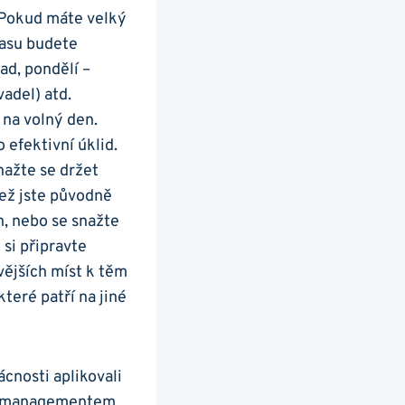
. Pokud máte velký
 času budete
ad, pondělí –
vadel) atd.
 na volný den.
efektivní úklid.
nažte se držet
než jste původně
n, nebo se snažte
 si připravte
vějších míst k těm
teré patří na jiné
ácnosti aplikovali
ým managementem