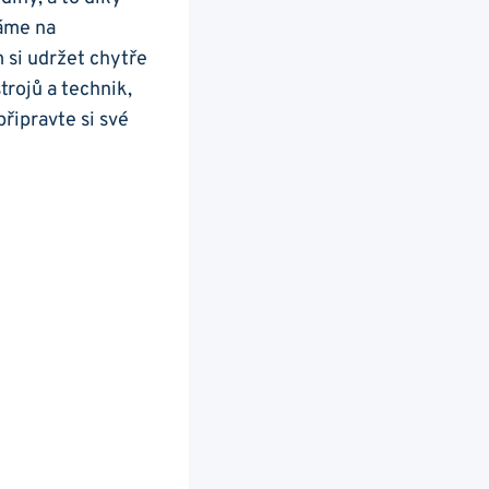
áme na
 si udržet chytře
rojů a technik,
připravte si své