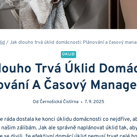
lid
/
Jak dlouho trvá úklid domácnosti: Plánování a časový man
ÚKLID
louho Trvá Úklid Domác
ování A Časový Manag
Od
Černošická Čistírna
7. 9. 2025
se ráda dostala ke konci úklidu domácnosti co nejdříve,
 našim zálibám. Jak ale správně naplánovat úklid tak, ab
se divili, že efektivní domácí úklid nemusí trvat celé ho