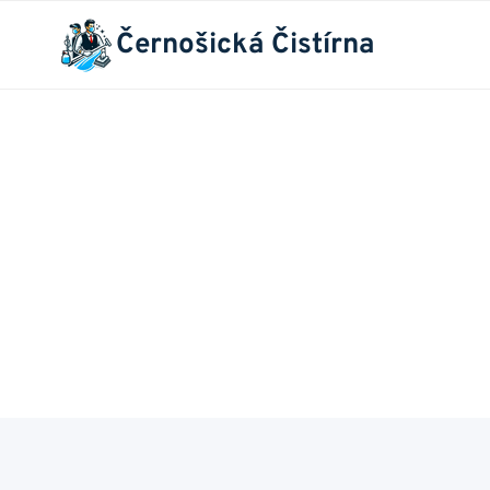
Přeskočit
Černošická Čistírna
na
obsah