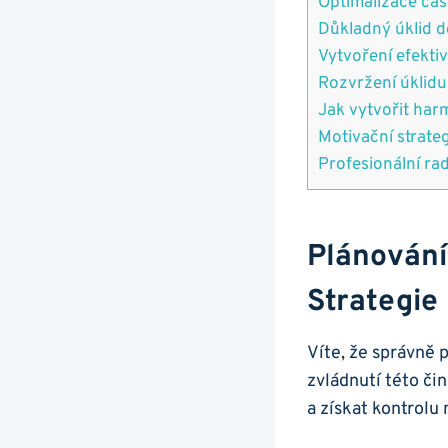
Optimalizace ča
Důkladný úklid d
Vytvoření efekti
Rozvržení úklidu
Jak vytvořit har
Motivační strate
Profesionální ra
Plánování
Strategie
Víte, že správně 
zvládnutí této či
a získat kontrol