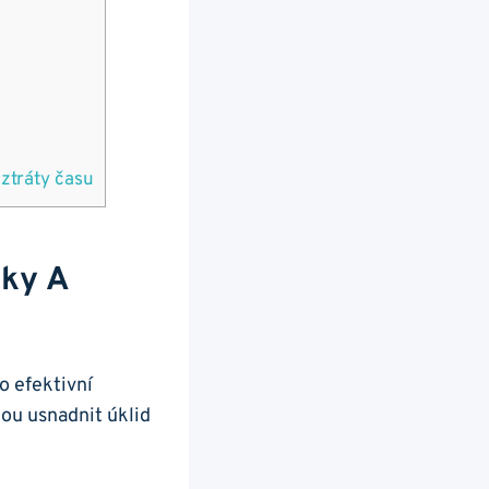
 ztráty času
oky A
o efektivní
hou usnadnit úklid