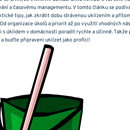
ání a časovému managementu. V tomto článku se podív
tické tipy, jak zkrátit dobu strávenou uklízením a přitom
d organizace úkolů a priorit až po využití vhodných nást
si s úklidem v domácnosti poradit rychle a účinně. Takže 
 a buďte připraveni uklízet jako profíci!