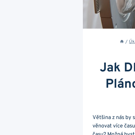
/
Úk
Jak D
Plán
Většina z nás by 
věnovat více času
času? Možná byste 