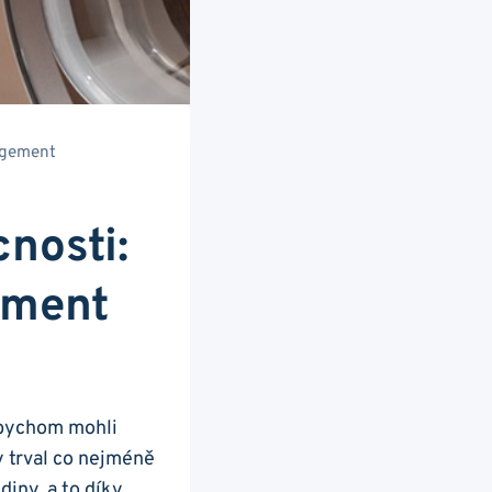
agement
nosti:
ement
 abychom mohli
y trval co nejméně
diny, a to díky