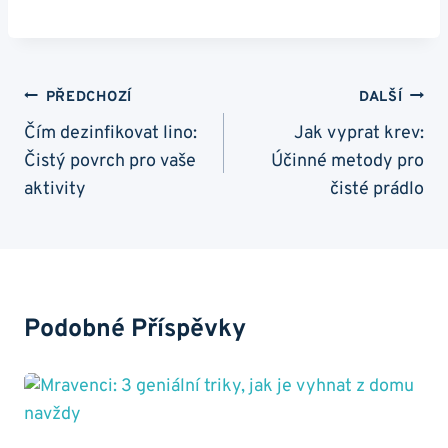
Navigace
PŘEDCHOZÍ
DALŠÍ
Pro
Čím dezinfikovat lino:
Jak vyprat krev:
Čistý povrch pro vaše
Účinné metody pro
Příspěvek
aktivity
čisté prádlo
Podobné Příspěvky