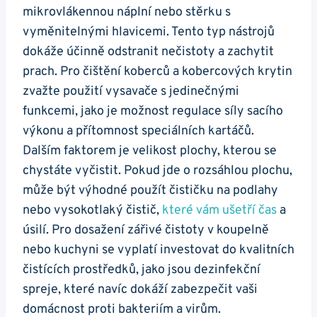
mikrovlákennou náplní nebo stěrku s
vyměnitelnými hlavicemi. Tento typ nástrojů
dokáže účinně odstranit nečistoty a zachytit
prach. Pro čištění koberců a kobercových krytin
zvažte použití vysavače s jedinečnými
funkcemi, jako je možnost regulace síly sacího
výkonu a přítomnost speciálních kartáčů.
Dalším faktorem je velikost plochy, kterou se
chystáte vyčistit. Pokud jde o rozsáhlou plochu,
může být výhodné použít čističku na podlahy
nebo vysokotlaký čistič,
které vám ušetří čas
a
úsilí. Pro dosažení zářivé čistoty v koupelně
nebo kuchyni se vyplatí investovat do kvalitních
čistících prostředků, jako jsou dezinfekční
spreje, které navíc dokáží zabezpečit vaši
domácnost proti bakteriím a virům.