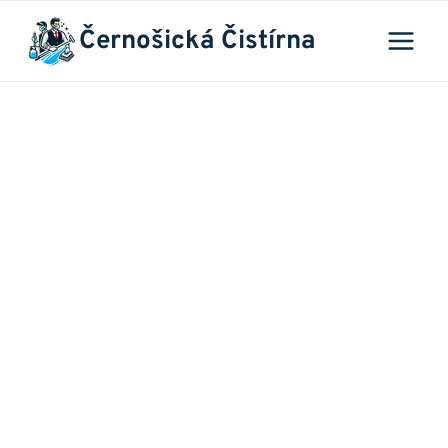
Přeskočit
Černošická Čistírna
na
obsah