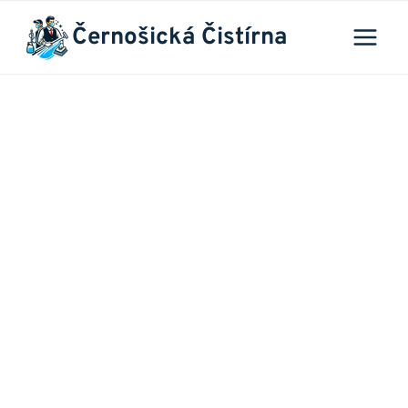
Přeskočit
Černošická Čistírna
na
obsah