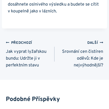
dosáhnete oslnivého výsledku a budete se cítit
v koupelně jako v lázních.
Navigace
PŘEDCHOZÍ
DALŠÍ
Pro
Jak vyprat lyžařskou
Srovnání cen čistíren
bundu: Udržte ji v
oděvů: Kde je
Příspěvek
perfektním stavu
nejvýhodnější?
Podobné Příspěvky