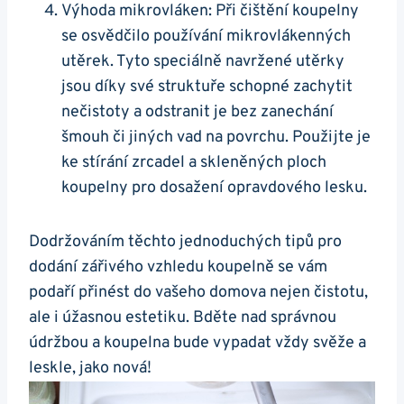
Výhoda mikrovláken: Při čištění koupelny
se osvědčilo používání mikrovlákenných
utěrek. Tyto speciálně navržené utěrky
jsou díky své struktuře schopné zachytit
nečistoty a odstranit je bez zanechání
šmouh či jiných vad na povrchu. Použijte je
ke stírání zrcadel a skleněných ploch
koupelny pro dosažení opravdového lesku.
Dodržováním těchto jednoduchých tipů pro
dodání zářivého vzhledu koupelně se vám
podaří přinést do vašeho domova nejen čistotu,
ale i úžasnou estetiku. Bděte nad správnou
údržbou a koupelna bude vypadat vždy svěže a
leskle, jako nová!