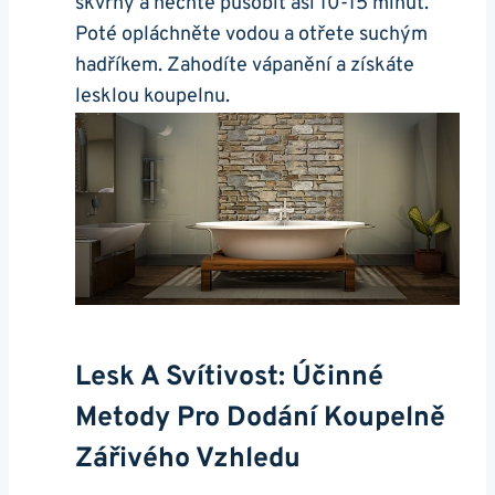
skvrny a nechte působit asi 10-15 minut.
Poté opláchněte vodou a otřete suchým
hadříkem. Zahodíte vápanění a získáte
lesklou koupelnu.
Lesk A Svítivost: Účinné
Metody Pro Dodání Koupelně
Zářivého Vzhledu