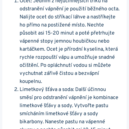
Ocet: Jedním z nejúčinnějších triků na
odstranění vápnění je použití běžného octa.
Nalijte ocet do stříkací láhve a nastříkejte
ho přímo na postižené místo. Nechte
působit asi 15-20 minut a poté přetrhujte
vápenné stopy jemnou houbičkou nebo
kartáčkem. Ocet je přírodní kyselina, která
rychle rozpouští vápu a umožňuje snadné
očištění. Po opláchnutí vodou si můžete
vychutnat zářivě čistou a bezvápní
koupelnu.
Limetkový šťáva a soda: Další účinnou
směsí pro odstranění vápnění je kombinace
limetkové šťávy a sody. Vytvořte pastu
smícháním limetkové šťávy a sody
bikarbony. Naneste pastu na vápenné