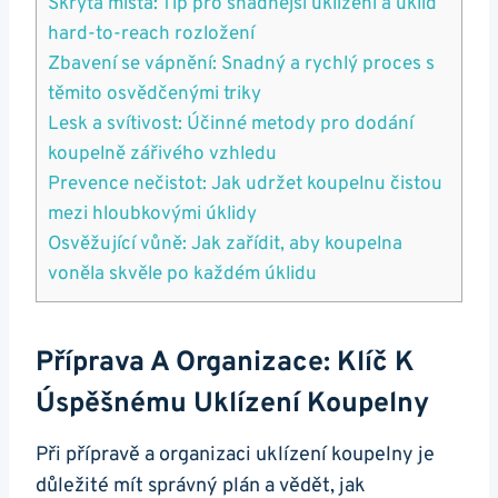
Skrytá místa: Tip pro snadnější uklízení a úklid
hard-to-reach rozložení
Zbavení se vápnění: Snadný a rychlý proces s
těmito osvědčenými triky
Lesk a svítivost: Účinné metody pro dodání
koupelně zářivého vzhledu
Prevence nečistot: Jak udržet koupelnu čistou
mezi hloubkovými úklidy
Osvěžující vůně: Jak zařídit, aby koupelna
voněla skvěle po každém úklidu
Příprava A Organizace: Klíč K
Úspěšnému Uklízení Koupelny
Při přípravě a organizaci uklízení koupelny je
důležité mít správný plán a vědět, jak