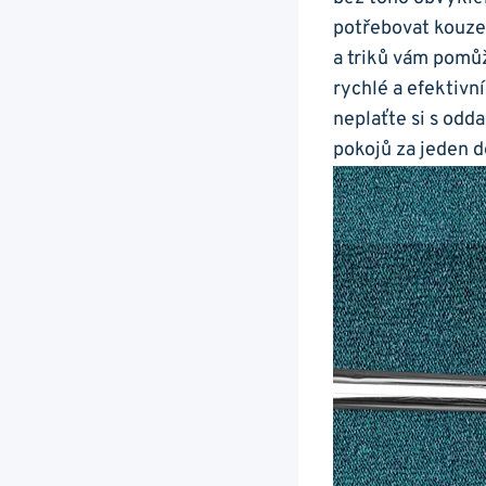
potřebovat kouze
a triků vám pomů
rychlé a efektivn
neplaťte si s odd
pokojů za jeden d