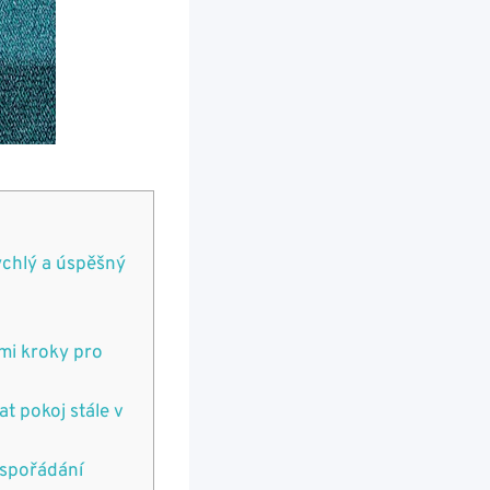
rychlý a úspěšný
ými kroky pro
at pokoj stále v
uspořádání