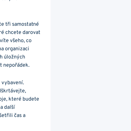
te tři samostatné
eré chcete darovat
avíte všeho, co
na organizaci
ch úložných
et nepořádek.
é vybavení.
dškrtávejte,
oje, které budete
a další
etřili čas a