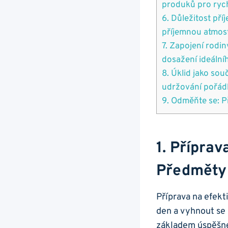
produků pro rychl
6. Důležitost pří
příjemnou atmosfé
7. Zapojení rodin
dosažení ideální
8. Úklid jako sou
udržování pořádk
9. Odměňte se: P
1. Příprav
Předměty 
Příprava na efekt
den a vyhnout se
základem úspěšnéh