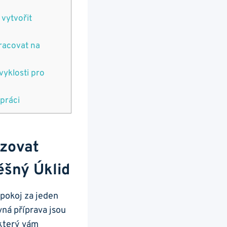
 vytvořit
pracovat na
zvyklosti pro
 práci
izovat
ěšný Úklid
 pokoj za jeden
ná příprava jsou
 který vám