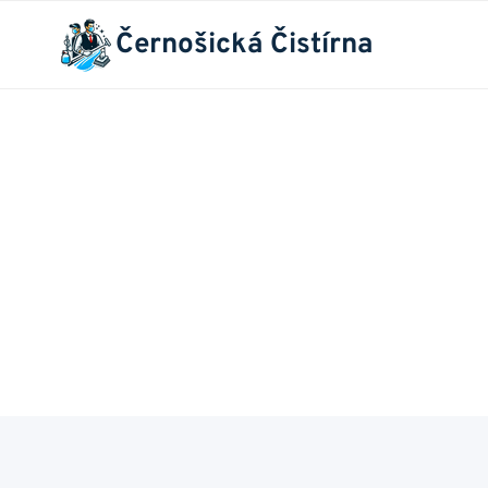
Přeskočit
Černošická Čistírna
na
obsah