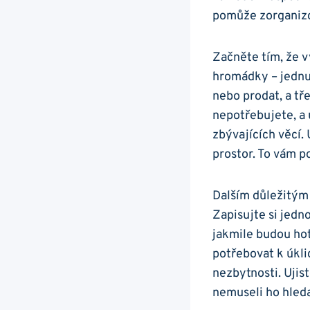
pomůže zorganizov
Začněte tím, že v
hromádky – jednu 
nebo prodat, a tře
nepotřebujete, a 
zbývajících věcí.
prostor. To vám p
Dalším důležitým 
Zapisujte si jedn
jakmile budou hot
potřebovat k úklid
nezbytnosti. Ujist
nemuseli ho hleda