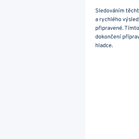
Sledováním těcht
a rychlého výsled
připravené. Tímto
dokončení příprav
hladce.