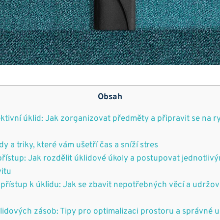
Obsah
ektivní úklid: Jak zorganizovat předměty a připravit se na 
y a triky, které vám ušetří čas a sníží stres
řístup: Jak rozdělit úklidové úkoly a postupovat jednotliv
vitu
 přístup k úklidu: Jak se zbavit nepotřebných věcí a udržov
lidových zásob: Tipy pro optimalizaci prostoru a správné 