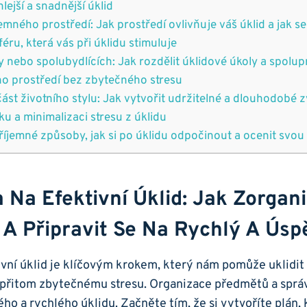
ejší a snadnější úklid
jemného prostředí: Jak prostředí ovlivňuje váš úklid a jak se
ru, která vás při úklidu stimuluje
y nebo spolubydlících: Jak rozdělit úklidové úkoly a spolu
ho prostředí bez zbytečného stresu
část životního stylu: Jak vytvořit udržitelné a dlouhodobé ​​
u a minimalizaci stresu z úklidu
říjemné způsoby, jak si po úklidu odpočinout a ocenit svou
a Na Efektivní Úklid: Jak Zorgan
A Připravit Se Na Rychlý A Úsp
ivní úklid je klíčovým krokem, který nám pomůže uklidit
 přitom zbytečnému stresu. Organizace předmětů a správ
o a rychlého úklidu. Začněte tím, že si vytvoříte plán,