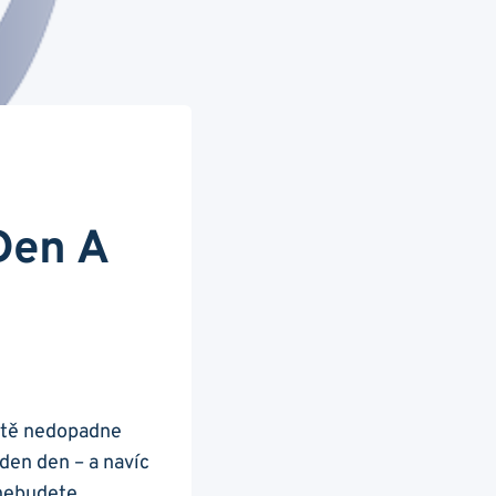
Den A
ostě nedopadne
eden den – a navíc
 nebudete