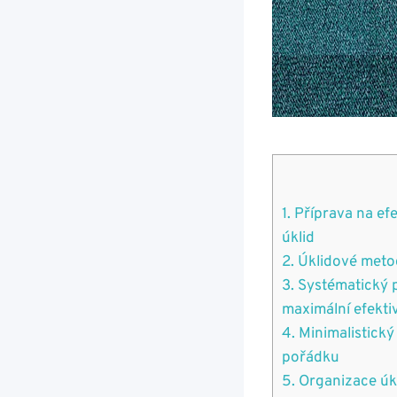
1. Příprava na ef
úklid
2. Úklidové metod
3. Systématický p
maximální efekti
4. Minimalistický
pořádku
5. Organizace úk