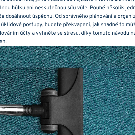
lnou hůlku ani neskutečnou sílu vůle. Pouhé několik je
že dosáhnout úspěchu. Od správného plánování a organiz
í úklidové postupy, budete překvapeni, jak snadné to mů
alováním účty a vyhněte se stresu, díky tomuto návodu n
en.