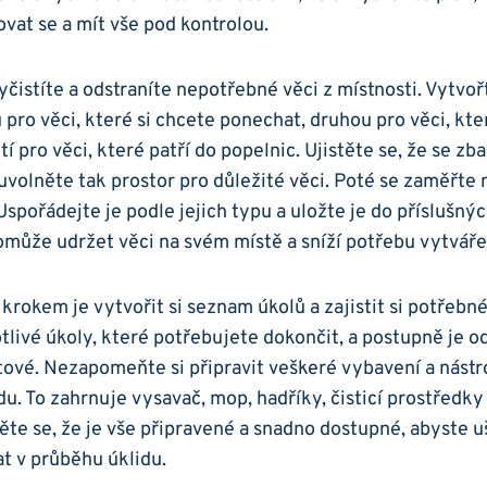
at se a mít vše pod kontrolou.
yčistíte a odstraníte nepotřebné věci z místnosti. Vytvoř
pro věci, které si chcete ponechat, druhou pro věci, kt
tí pro věci, které patří do popelnic. Ujistěte se, že se zb
uvolněte tak prostor pro důležité věci. Poté se zaměřte 
 Uspořádejte je podle jejich typu a uložte je do příslušný
omůže udržet věci na svém místě a sníží potřebu vytvář
krokem je vytvořit si seznam úkolů a zajistit si potřebn
otlivé úkoly, které potřebujete dokončit, a postupně je o
ové. Nezapomeňte si připravit veškeré vybavení a nástr
u. To zahrnuje vysavač, mop, hadříky, čisticí prostředky 
ěte se, že je vše připravené a snadno dostupné, abyste uš
t v průběhu úklidu.