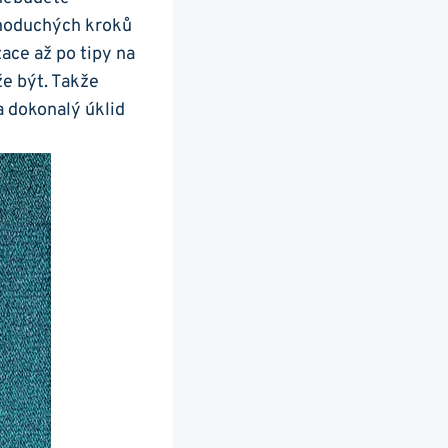
dnoduchých kroků
ace až po tipy na
že být. Takže
a dokonalý úklid