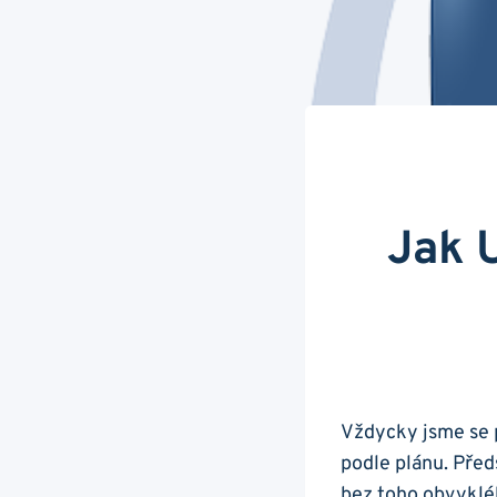
Jak 
Vždycky jsme se p
podle plánu. Předs
bez toho obvykléh