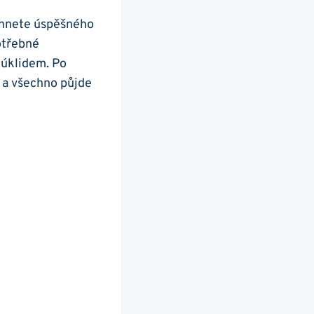
sáhnete úspěšného
otřebné
 úklidem. Po
e a všechno půjde