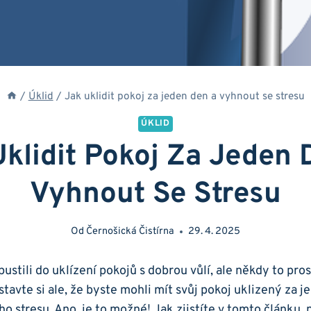
/
Úklid
/
Jak uklidit pokoj za jeden den a vyhnout se stresu
ÚKLID
Uklidit Pokoj Za Jeden 
Vyhnout Se Stresu
Od
Černošická Čistírna
29. 4. 2025
ustili do uklízení pokojů s dobrou vůlí, ale někdy to pr
tavte si ale, že byste mohli mít svůj pokoj uklizený za j
o stresu. Ano, je to možné! Jak zjistíte v tomto článku,