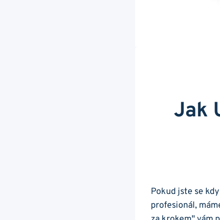
Jak 
Pokud jste se kdy
profesionál, máme
za krokem" vám př