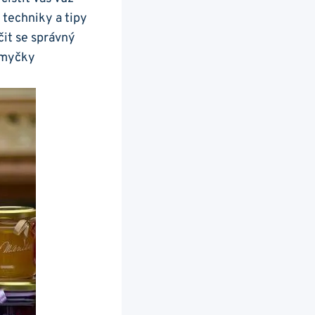
 techniky a tipy
it se správný
tomyčky