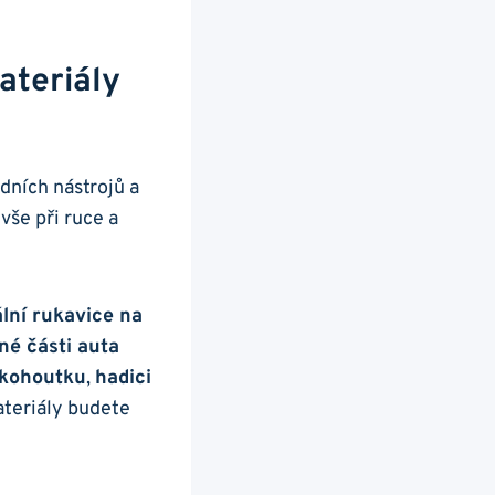
ateriály
dních nástrojů a
vše při ruce a
ální rukavice na
zné části auta
kohoutku
,
hadici
materiály budete