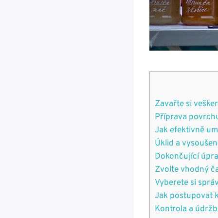
Zavařte si veške
Příprava povrchu
Jak efektivně umý
Úklid a vysoušení
Dokončující úpra
Zvolte vhodný ča
Vyberete si správ
Jak postupovat k
Kontrola a údržb