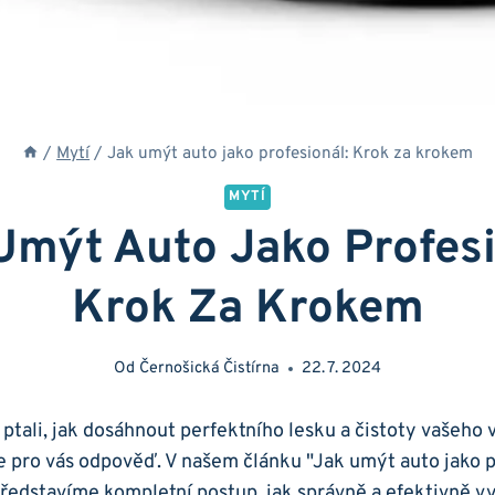
/
Mytí
/
Jak umýt auto jako profesionál: Krok za krokem
MYTÍ
Umýt Auto Jako Profesi
Krok Za Krokem
Od
Černošická Čistírna
22. 7. 2024
 ptali, jak dosáhnout perfektního lesku a čistoty vašeho 
 pro vás odpověď. V našem článku "Jak umýt auto jako p
edstavíme kompletní postup, jak správně a efektivně vyč