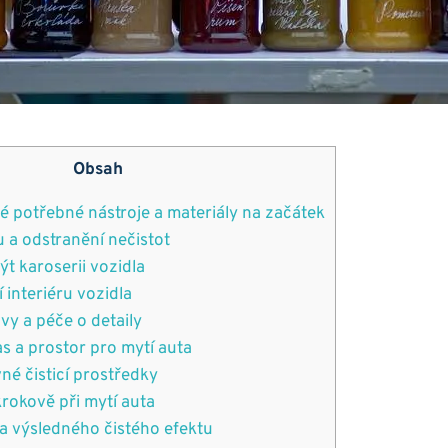
Obsah
ré potřebné nástroje a materiály na začátek
 a odstranění nečistot
t karoserii vozidla
 interiéru vozidla
vy a péče o detaily
s a prostor pro mytí auta
né čisticí prostředky
rokově při mytí auta
a výsledného čistého efektu