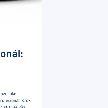
onál:
vozu jako
rofesionál: Krok
istit váš vůz