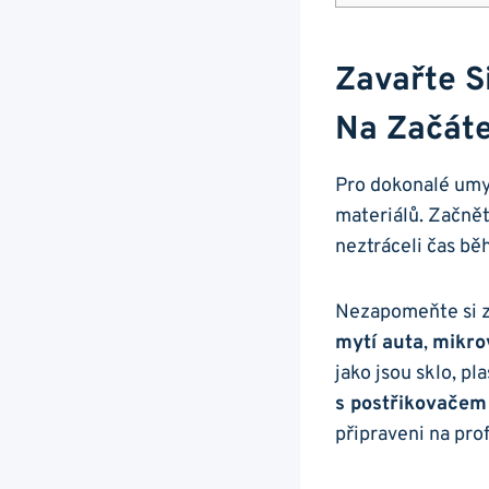
Zavařte S
Na Začát
Pro dokonalé umyt
materiálů. Začnět
neztráceli čas b
Nezapomeňte si z
mytí auta
,
mikro
jako jsou sklo, pl
s postřikovačem
připraveni na pro