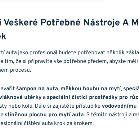
i Veškeré Potřebné Nástroje A M
ek
í auta jako profesionál budete potřebovat několik zákla
e tím, že si připravíte vše potřebné předem, abyste měli 
ěhem procesu.
avařit
šampon na auta
,
měkkou houbu na mytí
,
speci
vláknové utěrky
a
speciální čisticí prostředky pro rů
asty nebo kola. Dále si zajistěte přístup ke
vodovodnímu 
a
stíněnou plochu pro mytí auta
. S těmito nástroji a 
fesionální čištění auta krok za krokem.