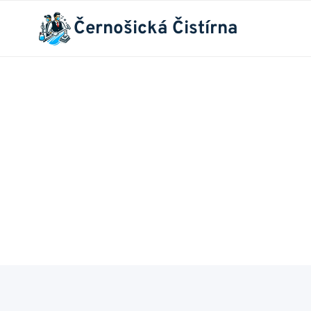
Přeskočit
Černošická Čistírna
na
obsah