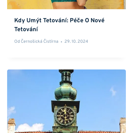
Kdy Umýt Tetování: Péče O Nové
Tetování
Od
Černošická Čistírna
29. 10. 2024