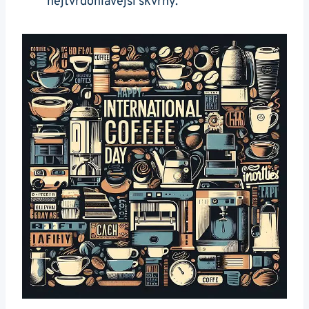
nejtvrdohlavější skvrny.