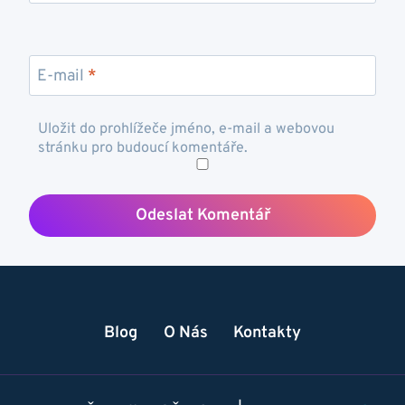
E-mail
*
Uložit do prohlížeče jméno, e-mail a webovou
stránku pro budoucí komentáře.
Blog
O Nás
Kontakty