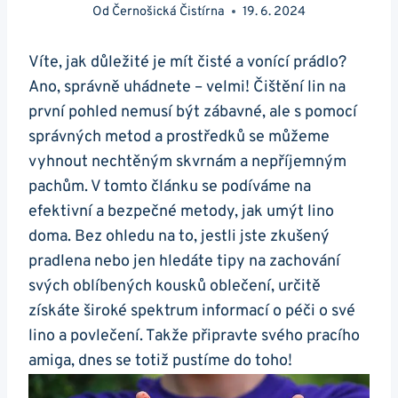
Od
Černošická Čistírna
19. 6. 2024
Víte, jak důležité je mít čisté a vonící prádlo?
Ano, správně uhádnete – velmi! Čištění lin na
první pohled nemusí být zábavné, ale s pomocí
správných metod a prostředků se můžeme
vyhnout nechtěným skvrnám a nepříjemným
pachům. V tomto článku se podíváme na
efektivní a bezpečné metody, jak umýt lino
doma. Bez ohledu na to, jestli jste zkušený
pradlena nebo jen hledáte tipy na zachování
svých oblíbených kousků oblečení, určitě
získáte široké spektrum informací o péči o své
lino a povlečení. Takže připravte svého pracího
amiga, dnes se totiž pustíme do toho!