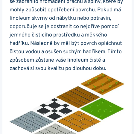
se zabránilo hromadění prachu a špíny, které by
mohly způsobit opotřebení povrchu. Pokud má
linoleum skvrny od nábytku nebo potravin,
doporučuje se je odstranit co nejdříve pomocí
jemného čisticího prostředku a měkkého
hadříku. Následně by měl být povrch opláchnut
čistou vodou a osušen suchým hadříkem. Tímto
způsobem zůstane vaše linoleum čisté a
zachová si svou kvalitu po dlouhou dobu.