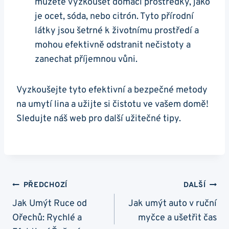
můžete vyzkoušet domácí prostředky, jako
je ocet, sóda, nebo citrón. Tyto přírodní
látky jsou šetrné k životnímu prostředí a
mohou efektivně odstranit nečistoty a
zanechat příjemnou vůni.
Vyzkoušejte tyto efektivní a bezpečné metody
na umytí lina a užijte si čistotu ve vašem domě!
Sledujte náš web pro další užitečné tipy.
Navigace
PŘEDCHOZÍ
DALŠÍ
Pro
Jak Umýt Ruce od
Jak umýt auto v ruční
Ořechů: Rychlé a
myčce a ušetřit čas
Příspěvek