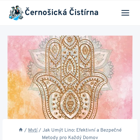
Přeskočit
Černošická Čistírna
na
obsah
/
Mytí
/
Jak Umýt Lino: Efektivní a Bezpečné
Metody pro Každý Domov