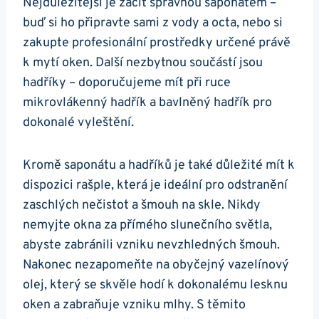
Nejdůležitější je začít správnou saponátem –
buď si ho připravte sami z vody a octa, nebo si
zakupte profesionální prostředky určené právě
k mytí oken. Další nezbytnou součástí jsou
hadříky – doporučujeme mít při ruce
mikrovlákenný hadřík a bavlněný hadřík pro
dokonalé vyleštění.
Kromě saponátu a hadříků je také důležité mít k
dispozici rašple, která je ideální pro odstranění
zaschlých nečistot a šmouh na skle. Nikdy
nemyjte okna za přímého slunečního světla,
abyste zabránili vzniku nevzhledných šmouh.
Nakonec nezapomeňte na obyčejný vazelínový
olej, který se skvěle hodí k dokonalému lesknu
oken a zabraňuje vzniku mlhy. S těmito