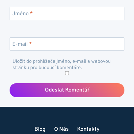
Jméno
*
E-mail
*
Uložit do prohlížeče jméno, e-mail a webovou
stránku pro budoucí komentáře.
Blog
O Nás
Kontakty