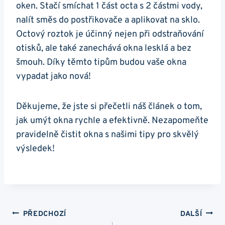
oken. Stačí smíchat 1 část octa s 2 částmi vody,
nalít směs do postřikovače a aplikovat na sklo.
Octový roztok je účinný nejen při odstraňování
otisků, ale také zanechává okna lesklá a bez
šmouh. Díky těmto tipům budou vaše okna
vypadat jako nová!
Děkujeme, že jste si přečetli náš článek o tom,
jak umýt okna rychle a efektivně. Nezapomeňte
pravidelně čistit okna s našimi tipy pro skvělý
výsledek!
Navigace
PŘEDCHOZÍ
DALŠÍ