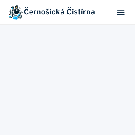
Přeskočit
Černošická Čistírna
na
obsah