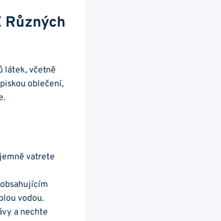
 Z Různých
ů látek, včetně
ropiskou oblečení,
e.
jemně ‍vatrete
 obsahujícím
eplou vodou.
ťávy a nechte