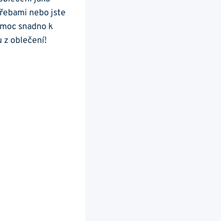
třebami nebo jste
pomoc snadno k
u z oblečení!