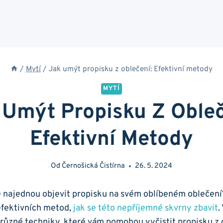
/
Mytí
/
Jak umýt propisku z oblečení: Efektivní metody
MYTÍ
 Umýt Propisku Z Obleč
Efektivní Metody
Od
Černošická Čistírna
26. 5. 2024
í je najednou objevit propisku na svém oblíbeném ‍oblečen
efektivních metod,⁤
jak se této nepříjemné skvrny‍ zbavit
.
různé techniky, které vám pomohou vyčistit propisku z 