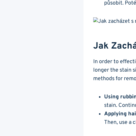
‌působit. Pot
Jak Zachá
In order to effecti
longer the⁢ stain ⁢
⁢methods ‍for rem
Using rubbin
stain. Continu
Applying hai
Then, ⁢use a c