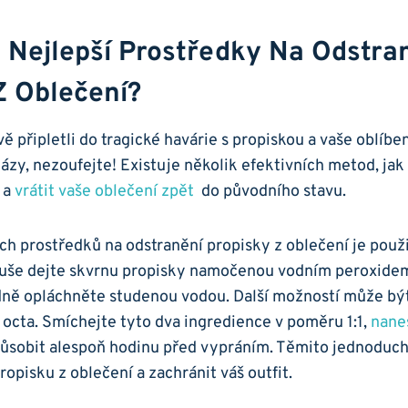
 Nejlepší Prostředky Na Odstra
Z Oblečení?
vě připletli do⁤ tragické havárie ⁢s ⁢propiskou​ a vaše oblíbe
zkázy, nezoufejte! Existuje několik efektivních metod, jak⁣
 a
vrátit⁣ vaše oblečení zpět
​ do původního stavu.
h​ prostředků na​ odstranění propisky z oblečení je použi
duše dejte skvrnu propisky namočenou vodním peroxidem 
ně‌ opláchněte‌ studenou vodou. Další možností může být
 octa. Smíchejte tyto dva‍ ingredience v poměru 1:1,
nane
ůsobit ‍alespoň hodinu před ⁣vypráním. Těmito jednoduc
opisku‍ z‌ oblečení⁣ a zachránit váš outfit.