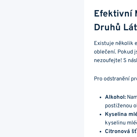
Efektivní
Druhů Lá
Existuje několik 
oblečení. Pokud ‌j
⁣nezoufejte! ‍S nás
Pro odstranění pr
Alkohol:
‍Nam
⁤postiženou o
Kyselina ml
kyselinu mléč
Citronová šť