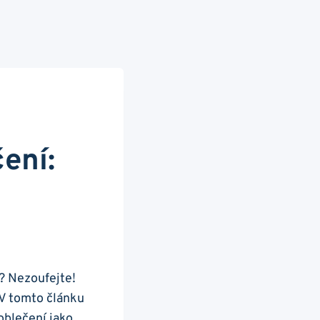
ení:
í? Nezoufejte!
 ‌V tomto článku⁣
oblečení jako