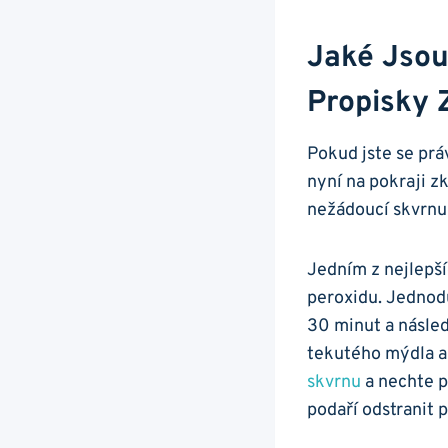
Jaké Jsou
Propisky 
Pokud⁣ jste ‌se prá
nyní⁣ na pokraji‍ 
nežádoucí skvrnu
Jedním z nejlepšíc
⁤peroxidu.⁢ Jedno
30 minut a násled
⁣tekutého mýdla a
skvrnu
a nechte p
podaří odstranit pr