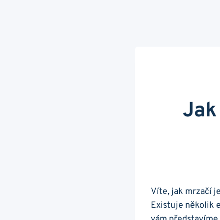
Jak
Víte, ‌jak⁤ mrzač
⁢Existuje několik 
vám⁤ představíme 