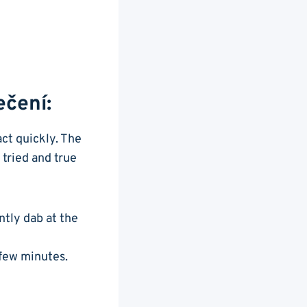
ečení:
ct ​quickly. ⁢The
 ⁤tried and true
ntly dab ⁣at the
a few minutes.