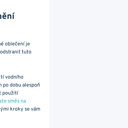
nění
né oblečení ⁢je
 odstranit tuto
tí‌ vodního
po ⁣dobu alespoň⁢
 použití
ste směs na
hými kroky se vám