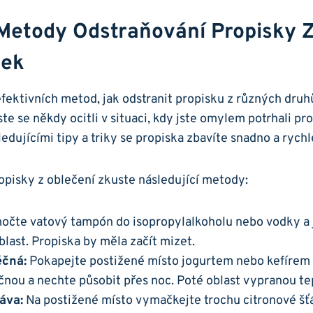
 Metody Odstraňování Propisky‌
tek
efektivních metod, jak​ odstranit propisku z různých druh
ste se⁣ někdy ocitli v situaci, kdy jste‌ omylem potrhali⁢ p
ledujícími tipy a‍ triky⁢ se propiska zbavíte snadno⁤ a rychl
opisky z oblečení zkuste‌ následující metody:
očte vatový tampón do isopropylalkoholu nebo vodky a ‌
blast. Propiska by ⁣měla ⁣začít mizet.
éčná:
Pokapejte postižené ⁢místo jogurtem nebo​ kefírem
nou a nechte ‌působit přes⁣ noc. ‌Poté oblast vypranou t
áva:
Na postižené​ místo ‍vymačkejte trochu ⁣citronové š