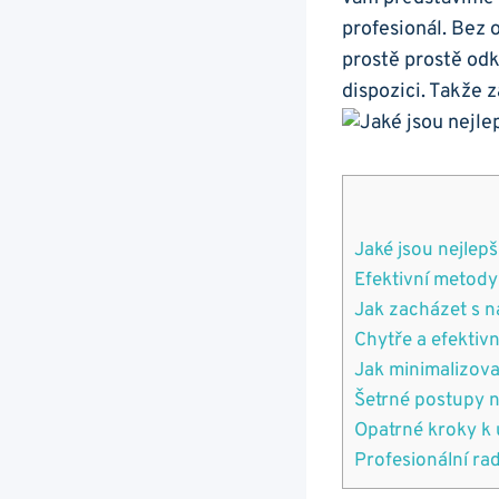
⁣profesionál. Bez
prostě‌ prostě odk
dispozici. Takže⁢ 
Jaké jsou nejlep
Efektivní metody
Jak zacházet⁣ s​ 
Chytře a‌ efektivn
Jak minimalizovat
Šetrné postupy⁣ 
Opatrné kroky k 
Profesionální ⁣ra