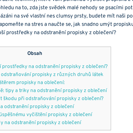
 ohledu na to, zda jste svědek malé nehody se psacími po
ázáni na své vlastní nes⁢ clumsy prsty, budete mít naši ⁢
zapomeňte na ‌stres⁤ a naučte se, ‍jak snadno⁣ umýt propisk
Obsah
ší prostředky na odstranění propisky z oblečení?
 odstraňování propisky‌ z různých druhů látek
nátěrem propisky na oblečení:
ě: ⁤tipy a⁢ triky na odstranění⁣ propisky z ‌oblečení
 škodu při odstraňování ‌propisky z ‍oblečení?
na odstranění propisky z oblečení
‌úspěšnému vyčištění propisky z⁤ oblečení
dy na odstranění propisky z⁢ oblečení