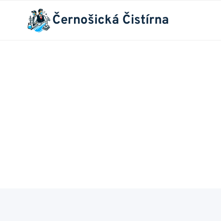
Přeskočit
Černošická Čistírna
na
obsah