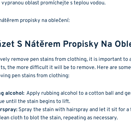
é vypranou oblast promíchejte s​ teplou vodou.
zet⁣ S​ Nátěrem Propisky Na Obl
vely remove ​pen stains from ‍clothing, ​it is important to a
sits, ‍the⁤ more difficult‌ it will be to remove. Here are ⁣some
oving pen stains from clothing:
g ⁤alcohol:
‍ Apply⁤ rubbing alcohol to a cotton⁣ ball ​and ge
e until the stain begins ‌to lift.
rspray:
Spray the stain with hairspray and let ⁣it sit for 
lean cloth to⁣ blot the⁢ stain,‌ repeating as necessary.