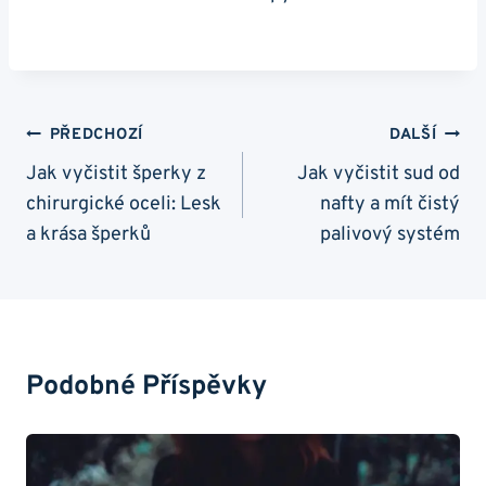
Navigace
PŘEDCHOZÍ
DALŠÍ
Pro
Jak vyčistit šperky z
Jak vyčistit sud od
chirurgické oceli: Lesk
nafty a mít čistý
Příspěvek
a krása šperků
palivový systém
Podobné Příspěvky