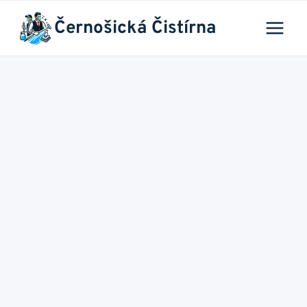
Přeskočit
Černošická Čistírna
na
obsah