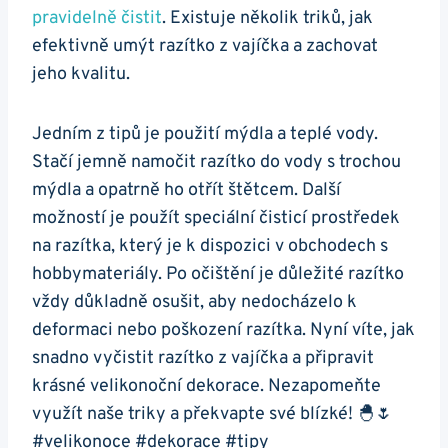
pravidelně čistit
. Existuje několik triků, jak
efektivně umýt razítko z vajíčka a zachovat
jeho kvalitu.
Jedním z tipů je použití mýdla a teplé vody.
Stačí jemně namočit razítko do vody s trochou
mýdla a opatrně ho otřít štětcem. Další
možností je použít speciální čisticí prostředek
na razítka, který je k dispozici v obchodech s
hobbymateriály. Po očištění je důležité razítko
vždy důkladně osušit, aby nedocházelo k
deformaci nebo poškození razítka. Nyní víte, jak
snadno vyčistit razítko z vajíčka a připravit
krásné velikonoční dekorace. Nezapomeňte
využít naše triky a překvapte své blízké! 🐣🌷
#velikonoce #dekorace #tipy