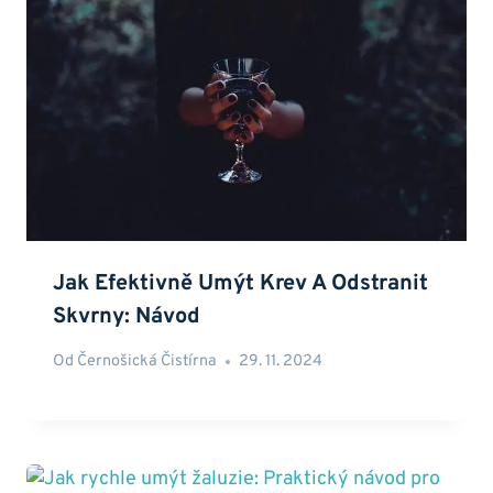
Jak Efektivně Umýt Krev A Odstranit
Skvrny: Návod
Od
Černošická Čistírna
29. 11. 2024