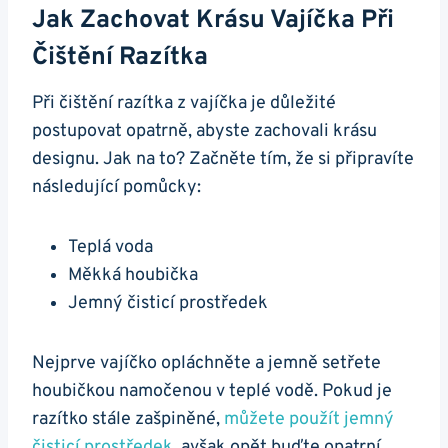
Jak Zachovat Krásu Vajíčka Při
Čištění Razítka
Při čištění razítka z vajíčka je důležité
postupovat opatrně, abyste zachovali krásu
designu. Jak na to? Začněte tím, že si připravíte
následující pomůcky:
Teplá voda
Měkká houbička
Jemný čisticí prostředek
Nejprve vajíčko opláchněte a jemně setřete
houbičkou namočenou v teplé vodě. Pokud je
razítko stále zašpiněné,
můžete použít jemný
čisticí prostředek
, avšak opět buďte opatrní,