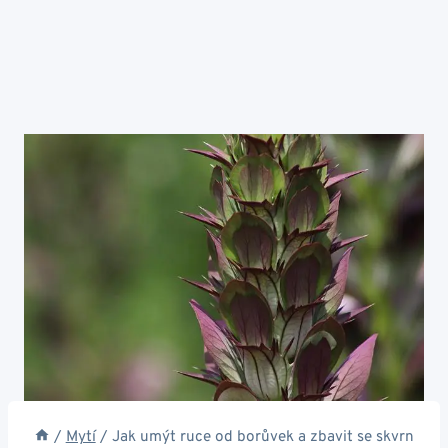
/
Mytí
/
Jak umýt ruce od borůvek a zbavit se skvrn