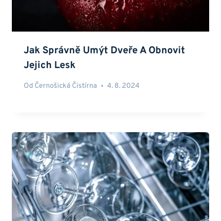
Jak Správně Umýt Dveře A Obnovit
Jejich Lesk
Od
Černošická Čistírna
4. 8. 2024