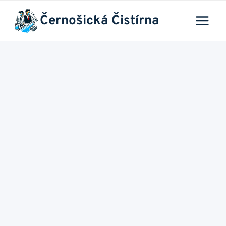
Přeskočit
Černošická Čistírna
na
obsah