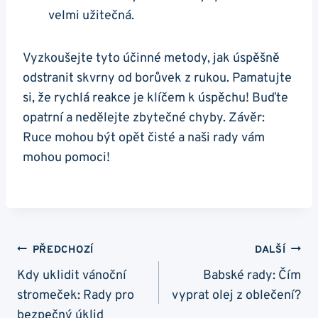
velmi užitečná.
Vyzkoušejte tyto účinné metody, jak úspěšně
odstranit skvrny od borůvek z rukou. Pamatujte
si, že rychlá reakce je klíčem k úspěchu! Buďte
opatrní a nedělejte zbytečné chyby. Závěr:
Ruce mohou být opět čisté a naši rady vám
mohou pomoci!
Navigace
PŘEDCHOZÍ
DALŠÍ
Pro
Kdy uklidit vánoční
Babské rady: Čím
stromeček: Rady pro
vyprat olej z oblečení?
Příspěvek
bezpečný úklid