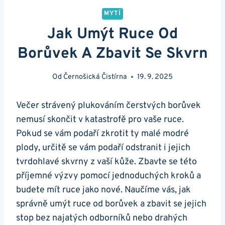
MYTÍ
Jak Umýt Ruce Od
Borůvek A Zbavit Se Skvrn
Od
Černošická Čistírna
19. 9. 2025
Večer strávený plukováním čerstvých borůvek
nemusí skončit v katastrofě pro vaše ruce.
Pokud se vám podaří zkrotit ty malé modré
plody, určitě se vám podaří odstranit i jejich
tvrdohlavé skvrny z vaší kůže. Zbavte se této
příjemné výzvy pomocí jednoduchých kroků a
budete mít ruce jako nové. Naučíme vás, jak
správně umýt ruce od borůvek a zbavit se jejich
stop bez najatých odborníků nebo drahých