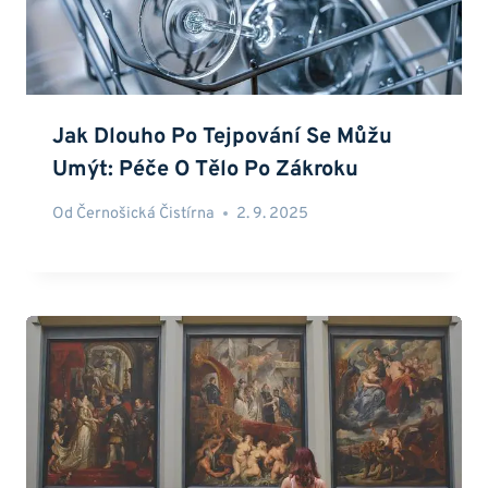
Jak Dlouho Po Tejpování Se Můžu
Umýt: Péče O Tělo Po Zákroku
Od
Černošická Čistírna
2. 9. 2025