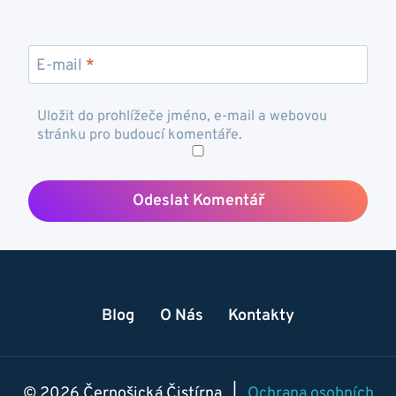
E-mail
*
Uložit do prohlížeče jméno, e-mail a webovou
stránku pro budoucí komentáře.
Blog
O Nás
Kontakty
© 2026 Černošická Čistírna |
Ochrana osobních