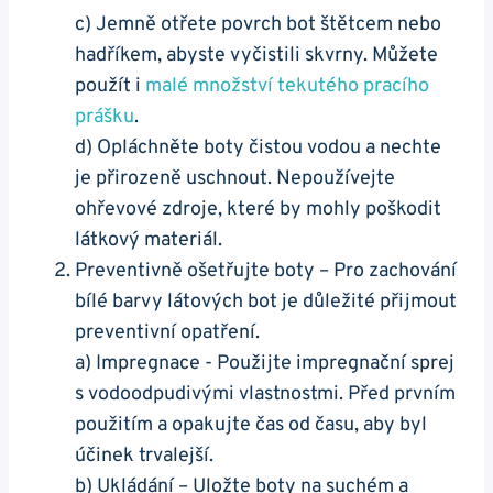
c) Jemně otřete⁣ povrch bot štětcem ⁣nebo
hadříkem, abyste vyčistili skvrny. Můžete
použít i
malé množství tekutého ‍pracího
prášku
.
d) Opláchněte boty čistou vodou a nechte
je přirozeně uschnout. Nepoužívejte⁤
ohřevové​ zdroje, které by​ mohly poškodit
látkový materiál.
Preventivně ošetřujte ​boty – Pro zachování
bílé barvy látových bot‌ je důležité přijmout
preventivní opatření.
a) Impregnace -​ Použijte impregnační sprej
s vodoodpudivými vlastnostmi. Před prvním
použitím a opakujte čas od⁢ času, aby byl
účinek trvalejší.
b) Ukládání – Uložte boty na suchém a