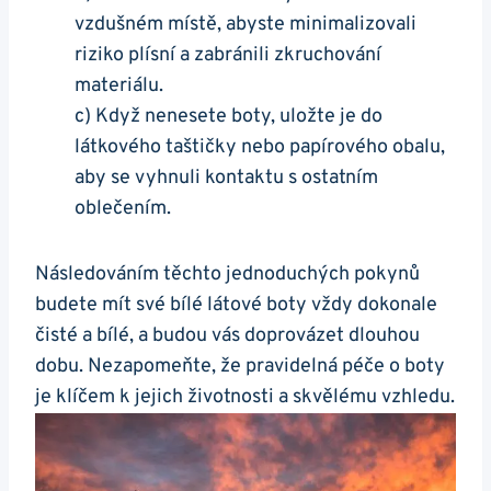
⁤vzdušném místě, abyste minimalizovali
riziko plísní a ‌zabránili‌ zkruchování⁤
materiálu.
c) Když ⁢nenesete boty, ​uložte je do
látkového taštičky nebo papírového⁤ obalu,
aby se vyhnuli kontaktu s ostatním
oblečením.
Následováním ⁣těchto jednoduchých pokynů
budete mít své​ bílé látové boty vždy dokonale
čisté a bílé, a budou vás ‍doprovázet dlouhou
dobu. Nezapomeňte,​ že pravidelná péče o ⁤boty
je klíčem k jejich životnosti a skvělému vzhledu.