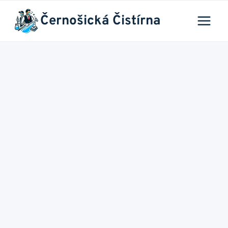
Přeskočit
Černošická Čistírna
na
obsah