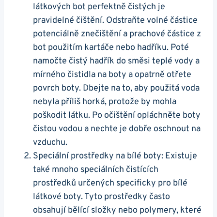
látkových bot perfektně ⁤čistých⁢ je
pravidelné ⁤čištění. Odstraňte volné částice
potenciálně znečištění a prachové částice z
bot použitím kartáče nebo hadříku. ⁣Poté
namočte čistý hadřík do směsi teplé‍ vody a
mírného čistidla na ⁤boty a opatrně otřete
povrch boty. Dbejte ​na to, aby použitá voda​
nebyla příliš horká, protože by mohla
poškodit látku. Po očištění opláchněte boty
čistou vodou a nechte je dobře oschnout na
vzduchu.
Speciální prostředky na bílé boty: ⁢Existuje
také‌ mnoho ⁤speciálních čistících
prostředků‌ určených specificky pro bílé
látkové boty. Tyto prostředky často
obsahují⁣ bělící ‍složky nebo polymery, ⁢které