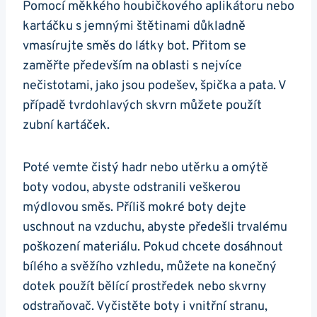
Pomocí měkkého houbičkového aplikátoru nebo
kartáčku s jemnými štětinami důkladně
vmasírujte směs do látky bot.⁣ Přitom se
zaměřte především na oblasti s nejvíce
nečistotami, jako jsou podešev, špička a pata. V
případě​ tvrdohlavých skvrn můžete ⁣použít
zubní kartáček.
Poté vemte čistý ⁤hadr nebo utěrku⁤ a omýtě
boty vodou, abyste ⁢odstranili veškerou
mýdlovou směs. Příliš mokré boty dejte​
uschnout na vzduchu, abyste předešli trvalému
poškození materiálu. Pokud chcete dosáhnout
bílého a svěžího vzhledu, můžete na konečný
dotek použít bělící prostředek nebo skvrny
odstraňovač. Vyčistěte boty i vnitřní stranu,