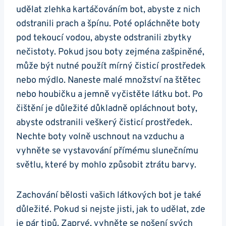
udělat zlehka kartáčováním bot, abyste z nich
odstranili prach ⁤a špínu. Poté opláchněte boty
pod tekoucí‍ vodou, abyste odstranili zbytky
nečistoty. Pokud jsou‌ boty zejména zašpiněné,
může být‍ nutné použít mírný čisticí prostředek
nebo mýdlo. Naneste malé množství na⁢ štětec
nebo houbičku a jemně vyčistěte látku bot. Po
čištění je důležité důkladně opláchnout ‍boty,
⁢abyste odstranili veškerý čisticí prostředek.
Nechte⁤ boty volně uschnout na vzduchu a
vyhněte se ⁤vystavování přímému slunečnímu
světlu, které by mohlo způsobit ztrátu ⁣barvy.
Zachování bělosti vašich látkových bot⁣ je také
důležité. Pokud⁢ si nejste jisti, jak ⁢to​ udělat, ​zde
je pár tipů. Zaprvé, vyhněte ⁣se nošení svých