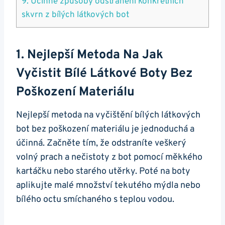
9. Účinné způsoby‍ odstranění konkrétních
skvrn ​z bílých ‌látkových bot
1. Nejlepší Metoda Na⁣ Jak
Vyčistit ⁢bílé‍ Látkové Boty Bez
Poškození Materiálu
Nejlepší metoda na vyčištění ⁢bílých látkových
bot bez⁣ poškození⁢ materiálu je ⁤jednoduchá a
účinná. Začněte tím,⁤ že odstraníte veškerý
volný prach‍ a‍ nečistoty z bot pomocí měkkého
kartáčku ⁢nebo starého ‍utěrky. Poté⁤ na boty
aplikujte malé množství tekutého mýdla nebo
bílého octu smíchaného ​s teplou vodou.