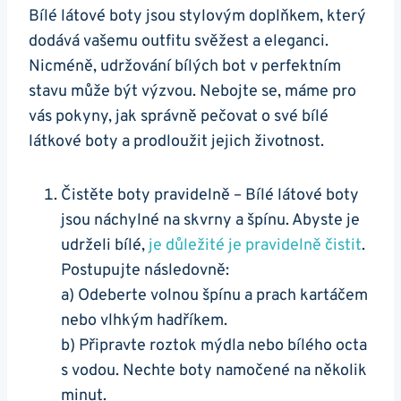
Bílé látové boty jsou stylovým doplňkem, který
⁤dodává vašemu outfitu⁣ svěžest a eleganci.
Nicméně, udržování bílých⁣ bot v⁢ perfektním⁢
stavu může být výzvou. Nebojte se, máme pro
vás pokyny, jak ‍správně pečovat o‍ své bílé
⁤látkové boty a prodloužit jejich životnost.
Čistěte boty pravidelně – ‍Bílé látové boty
jsou náchylné⁢ na skvrny a špínu. Abyste je
udrželi bílé,
je‌ důležité je pravidelně čistit
.
Postupujte následovně:
a) Odeberte volnou špínu a prach kartáčem
nebo⁤ vlhkým hadříkem.
b) Připravte roztok mýdla ⁤nebo bílého octa
s vodou. Nechte ‍boty namočené na několik
minut.