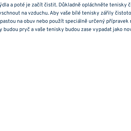
la⁤ a poté je⁣ začít čistit. Důkladně⁢ opláchněte tenisky č
schnout na vzduchu. Aby⁤ vaše‍ bílé⁢ tenisky zářily čistotou
u pastou na obuv nebo použít speciálně určený ‍přípravek n
 ⁣budou pryč a vaše ⁣tenisky budou zase ⁤vypadat‌ jako⁢ no