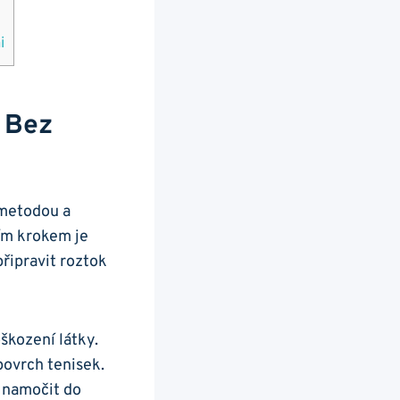
i
y Bez
 metodou ⁣a
ím krokem​ je
řipravit ⁢roztok
škození ‍látky.
povrch tenisek.
​ namočit do