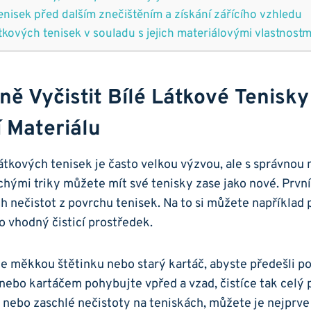
enisek před dalším znečištěním a získání zářícího vzhledu
tkových tenisek ‌v souladu s‍ jejich ⁣materiálovými vlastnostm
ně Vyčistit Bílé Látkové Tenisk
‌ Materiálu
látkových tenisek‌ je často velkou výzvou, ale s správnou
hými ‍triky ​můžete mít své ​tenisky zase jako nové. Prvn
h nečistot z povrchu tenisek.⁤ Na⁢ to si můžete⁤ například p
 ‍vhodný‍ čisticí prostředek.
te měkkou‍ štětinku nebo starý kartáč, abyste předešli ‍po
ebo kartáčem pohybujte vpřed a vzad, čistíce tak​ celý 
 nebo ⁣zaschlé ⁤nečistoty na teniskách, můžete je nejprve