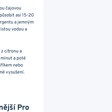
ou ⁤čajovou
 působit asi 15-20
tergentu a jemným
čistou vodou a
z citronu⁢ a
minut ‌a⁤ poté
adříkem nebo
dné vysušení.
ější Pro⁢