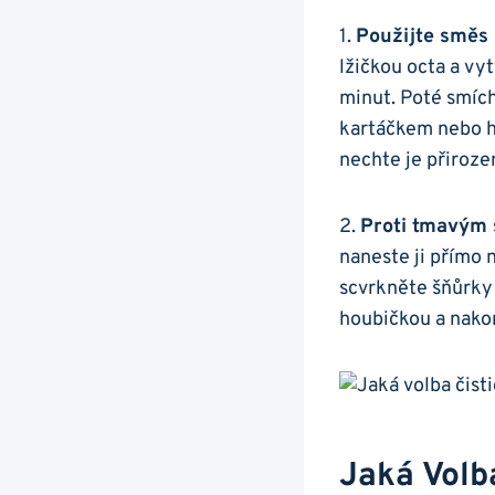
1.
Použijte směs s
lžičkou ⁣octa a vy
minut.⁤ Poté smíc
kartáčkem nebo‍ 
nechte ‍je přiroz
2.
Proti tmavým ⁤
naneste ⁤ji přímo‌
scvrkněte‌ šňůrky
houbičkou a ⁣nako
Jaká Volba