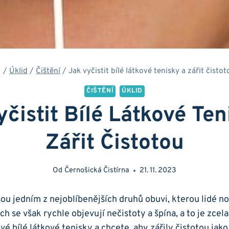
/
Úklid
/
Čištění
/
Jak vyčistit bílé látkové tenisky a zářit čisto
ČIŠTĚNÍ
ÚKLID
yčistit Bílé Látkové Ten
Zářit Čistotou
Od
Černošická Čistírna
21. 11. 2023
jsou ‌jedním z nejoblíbenějších​ druhů ⁢obuvi, kterou lidé ⁤
h‌ se však rychle objevují nečistoty a ⁣špína, ​a to je zcel
é bílé látkové tenisky a chcete, aby zářily⁤ čistotou jako