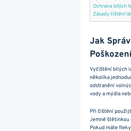
Ochrana bílých t
Zásady ​čištění lá
Jak Správ
Poškození
Vyčištění bílých 
několika‌ jednoduc
odstranění ‌volnýc
vody a mýdla nebo
Při čištění použij
Jemně štětinkou n
Pokud máte⁤ fleky