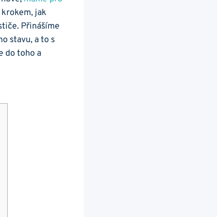
za krokem, jak
tiče. Přinášíme​
 stavu, a‌ to s
e do toho a