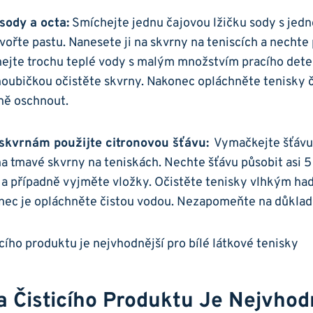
ody ‍a octa:
Smíchejte jednu čajovou ⁢lžičku ⁤sody s ⁣jedn
tvořte pastu. Nanesete ji ⁢na skvrny na teniscích a⁤ nechte
hejte trochu teplé vody s ​malým‍ množstvím ⁢pracího‌ de
houbičkou očistěte skvrny. Nakonec opláchněte tenisky 
eně oschnout.
skvrnám ​použijte citronovou šťávu:
⁤ Vymačkejte šťávu ⁢
 na tmavé ‌skvrny na teniskách. Nechte šťávu působit asi 5 
 a případně vyjměte vložky. Očistěte tenisky​ vlhkým h
nec​ je opláchněte čistou vodou. Nezapomeňte‍ na ​důkla
⁢ Čisticího​ Produktu Je ‍nejvhodn