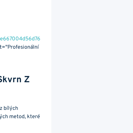
a6e667004d56d76
alt="Profesionální
 Skvrn Z
​z bílých
ných metod, které