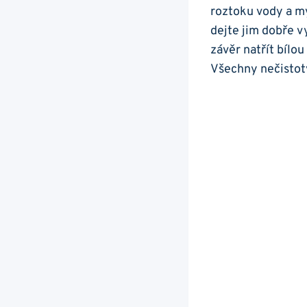
roztoku vody a mýd
dejte jim dobře vy
závěr‍ natřít bílo
‍Všechny nečistoty