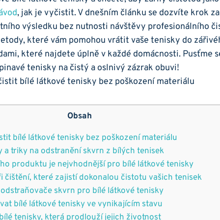
návod
, ⁢jak je vyčistit. ​V dnešním článku se ‍dozvíte​ krok 
ního výsledku bez nutnosti⁣ návštěvy profesionálního⁢ čis
etody, které vám pomohou vrátit vaše tenisky do zářivého
dami,⁤ které najdete úplně ‌v každé⁣ domácnosti. Pusťme s
navé⁢ tenisky na čistý a ‍oslnivý zázrak obuvi!
Obsah
tit bílé látkové tenisky bez poškození‌ materiálu
 ‍a triky ⁢na odstranění skvrn z bílých tenisek
ího​ produktu je ‍nejvhodnější pro⁢ bílé ⁣látkové tenisky
ři čištění, které zajistí dokonalou​ čistotu vašich tenisek
 odstraňovače skvrn pro ⁣bílé‍ látkové ⁤tenisky
vat⁤ bílé látkové tenisky ve vynikajícím stavu
bílé⁤ tenisky,‌ která prodlouží jejich životnost