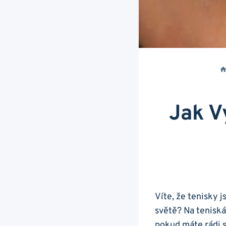
Jak V
Víte, ⁣že tenisky 
světě? Na‍ teniskác
pokud máte rádi sv