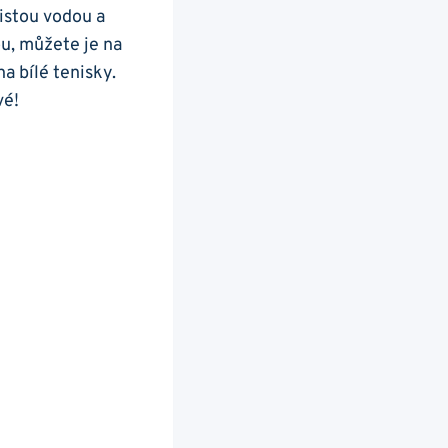
istou vodou ‌a
,‍ můžete⁤ je ‌na
a bílé tenisky.
vé!