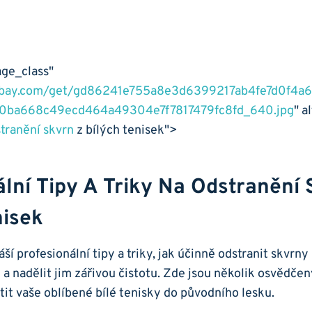
e_class" ⁢
xabay.com/get/gd86241e755a8e3d6399217ab4fe7d0f4
ba668c49ecd464a49304e7f7817479fc8fd_640.jpg
" ⁢
stranění skvrn
z bílých tenisek">
lní Tipy ‍a Triky ⁢na Odstranění
nisek
áší profesionální tipy a triky, ⁢jak účinně⁢ odstranit skvrny 
​ a nadělit jim zářivou čistotu. Zde jsou několik osvědče
t vaše oblíbené bílé tenisky do původního lesku.