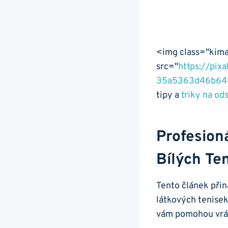
<img class="kimag
src="
https://pi
35a5363d46b640
tipy a
triky na od
Profesioná
Bílých Te
Tento‍ článek‌ přin
látkových tenisek
vám pomohou vráti