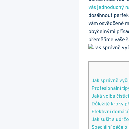
⁣vás jednoduchý 
dosáhnout perfekt
vám⁢ osvědčené ⁤m
⁤obyčejnými přísa
přeměňme vaše špi
Jak správně vyčis
Profesionální tipy
Jaká volba⁢ čistic
Důležité ⁢kroky ‍p
Efektivní ⁤domácí
Jak sušit a udržo
Speciální ​péče o ​