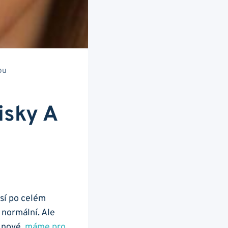
tou
isky A
nosí po celém
a normální. Ale
‌ nové,
máme pro