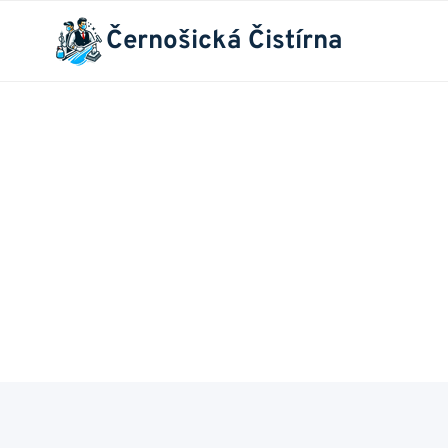
Přeskočit
Černošická Čistírna
na
obsah