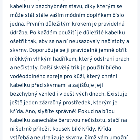
kabelku v bezchybném stavu, díky kterým se
může stát⁤ stále vaším módním ⁣doplňkem číslo
jedna. Prvním důležitým‌ krokem je pravidelná
údržba. Po každém použití je důležité kabelku
ošetřit‌ tak, aby se na ní‍ neusazovaly nečistoty a
skvrny. Doporučuje ⁢se⁢ ji⁢ pravidelně ⁤jemně otřít
měkkým vlhkým hadříkem, který odstraní prach
a nečistoty. Další skvělý trik je použití bílého
voděodolného spreje pro⁤ kůži, který chrání
kabelku před skvrnami a zajišťuje její
bezchybný vzhled i v ⁤deštivých⁤ dnech. Existuje
ještě⁣ jeden zázračný prostředek, kterým je
křída. Ano, slyšíte správně! Pokud na bílou
kabelku zanecháte čerstvou nečistotu, ‍stačí na
ni šetrně přiložit kousek bílé křídy. Křída
vstřebá a neutralizuje skvrny, čímž vám umožní