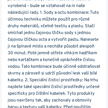
vyrobená – bude ⁢se vztahovat na ni naše
následující rady. 1. Sody a octu kombinace:⁢ Tuto
účinnou techniku můžete ​použít pro různé
druhy‍ materiálů,⁣ včetně textilu a ‌plastu. Stačí
smíchat​ jednu čajovou lžičku sody s jednou
čajovou lžičkou octa a vytvořit pastu. Nanesete
⁤ji na špinavé místo a ⁣necháte působit alespoň
30 minut. Poté jemně ⁤otřete vlhkým hadříkem‍
nebo kartáčkem⁣ a⁤ konečně opláchněte ⁣čistou
⁣vodou. Tato ​kombinace ⁢bude účinně odstraňovat
skvrny⁢ a zároveň si udrží původní lesk vaší bílé
kabelky. 2. Speciální čisticí prostředky: ‌Na trhu
najdete také ‌speciální⁤ čisticí prostředky určené
specificky⁣ pro‌ čištění kabelek. Tyto produkty
jsou navrženy tak, ‍aby zachovaly a obnovily​
barvu a texturu vaší kabelky. Před použitím