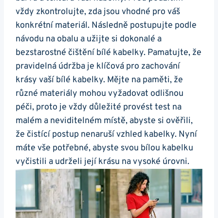
vždy zkontrolujte, zda jsou vhodné pro váš
konkrétní materiál. Následně postupujte podle
návodu na obalu a užijte si dokonalé a
bezstarostné čištění bílé kabelky. Pamatujte,⁣ že
pravidelná údržba je klíčová pro ‍zachování
krásy vaší bílé kabelky. Mějte na paměti, že
různé materiály mohou ⁢vyžadovat‌ odlišnou
péči, proto je vždy⁣ důležité provést test na
malém a neviditelném ⁣místě, abyste ‍si ověřili,
že čistící postup nenaruší vzhled kabelky. Nyní
máte vše potřebné, abyste svou bílou kabelku
vyčistili a udrželi její krásu⁣ na vysoké úrovni.