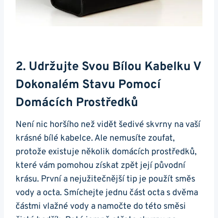
2. Udržujte Svou Bílou ⁢kabelku V
Dokonalém ⁢stavu Pomocí
Domácích Prostředků
Není nic horšího než vidět šedivé skvrny na vaší
krásné ‌bílé⁢ kabelce. ​Ale⁤ nemusíte zoufat,
protože existuje několik domácích prostředků,
‍které vám pomohou získat zpět její ​původní
krásu. První a nejužitečnější tip je použít směs
vody a octa. Smíchejte⁣ jednu část octa s dvěma
částmi‌ vlažné vody a namočte ⁢do této směsi