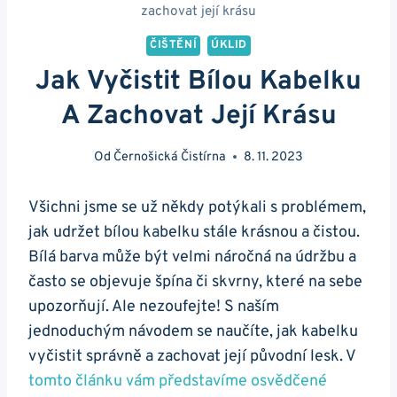
zachovat její krásu
ČIŠTĚNÍ
ÚKLID
Jak Vyčistit Bílou Kabelku
A Zachovat Její Krásu
Od
Černošická Čistírna
8. 11. 2023
Všichni jsme se ‍už⁤ někdy potýkali ‍s problémem,
jak udržet bílou kabelku stále krásnou⁢ a čistou.
Bílá‌ barva ‍může být ⁣velmi‍ náročná na údržbu a
často se objevuje špína či skvrny, které ⁢na​ sebe
upozorňují. Ale nezoufejte! S naším
jednoduchým návodem se naučíte, ⁢jak kabelku
vyčistit⁣ správně a⁢ zachovat její původní lesk.‍ V
tomto článku vám představíme osvědčené