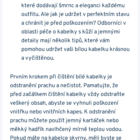
které dodávají šmrnc a eleganci každému
outfitu. Ale jak je ‌udržet ‌v perfektním stavu
a chránit je před poškozením? Odborníci v
oblasti péče o kabelky s kůží a jemnými
detaily mají několik tipů, které‍ vám
pomohou udržet ⁤vaši bílou kabelku krásnou
a vyčištěnou.
Prvním krokem při čištění⁤ bílé kabelky je
odstranění prachu a nečistot. Pamatujte, že
před začátkem čištění kabelky vždy odstraňte⁤
veškerý obsah, abyste se vyhnuli poškození
vnitřku‌ nebo vnitřních kapes. K odstranění
‍prachu můžete použít jemný kartáček nebo
měkký hadřík⁤ navlhčený mírně teplou vodou.
Pokud máte na ⁢kabelce skvrny, měli byste ⁣se