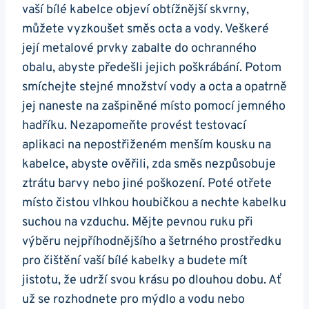
vaší bílé ⁣kabelce objeví obtížnější skvrny,
můžete ⁣vyzkoušet směs octa a vody. Veškeré
její metalové prvky zabalte do ochranného
obalu, abyste předešli jejich poškrábání. ​Potom
‌smíchejte stejné⁣ množství vody a octa a opatrně
jej naneste na zašpiněné místo pomocí ⁣jemného
hadříku. Nezapomeňte provést testovací
aplikaci⁤ na nepostřiženém menším kousku na
kabelce, abyste ověřili, zda směs ‌nezpůsobuje⁤
ztrátu ⁣barvy nebo jiné poškození. Poté otřete
místo čistou vlhkou houbičkou ⁢a nechte kabelku
suchou na vzduchu. Mějte ⁣pevnou ⁣ruku ⁤při
výběru nejpříhodnějšího a šetrného prostředku
pro čištění vaší bílé kabelky a‌ budete mít
jistotu, že udrží svou krásu po dlouhou dobu. Ať
už se rozhodnete pro mýdlo a​ vodu nebo