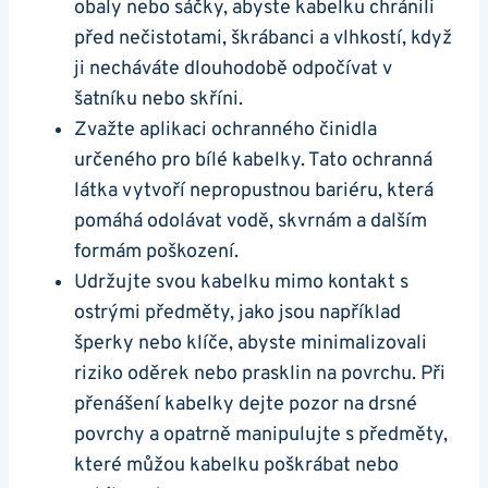
obaly nebo sáčky, abyste​ kabelku chránili
před nečistotami, škrábanci⁢ a vlhkostí,⁢ když
‍ji necháváte dlouhodobě odpočívat v
šatníku ‌nebo skříni.
Zvažte aplikaci‍ ochranného činidla
určeného pro⁣ bílé kabelky. Tato ochranná
látka vytvoří ⁤nepropustnou bariéru, která
pomáhá odolávat vodě, skvrnám a dalším
formám poškození.
Udržujte ‌svou⁣ kabelku mimo kontakt s
ostrými předměty, jako jsou například
šperky nebo klíče, abyste ⁤minimalizovali
riziko oděrek nebo prasklin na⁢ povrchu. Při
přenášení‌ kabelky dejte pozor​ na drsné
povrchy a ​opatrně​ manipulujte s předměty,
které můžou kabelku⁤ poškrábat nebo