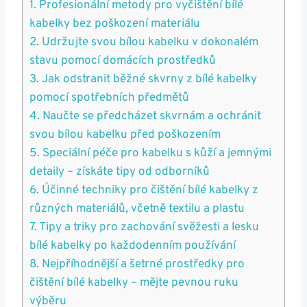
1. Profesionální metody pro vyčištění bílé
kabelky bez⁣ poškození materiálu
2. Udržujte svou bílou ⁢kabelku v dokonalém
⁢stavu pomocí domácích prostředků
3. Jak ⁢odstranit běžné skvrny z bílé‍ kabelky
pomocí spotřebních předmětů
4. Naučte se předcházet skvrnám a ochránit
svou⁢ bílou⁢ kabelku před poškozením
5. Speciální péče pro⁢ kabelku s kůží a jemnými
detaily – získáte tipy od odborníků
6. Účinné techniky pro čištění bílé kabelky z
různých materiálů, včetně textilu a plastu
7. Tipy a ​triky pro zachování svěžesti a ​lesku⁢
bílé kabelky po každodenním používání
8. ‌Nejpříhodnější a⁢ šetrné prostředky pro
čištění bílé​ kabelky – mějte pevnou ruku
výběru