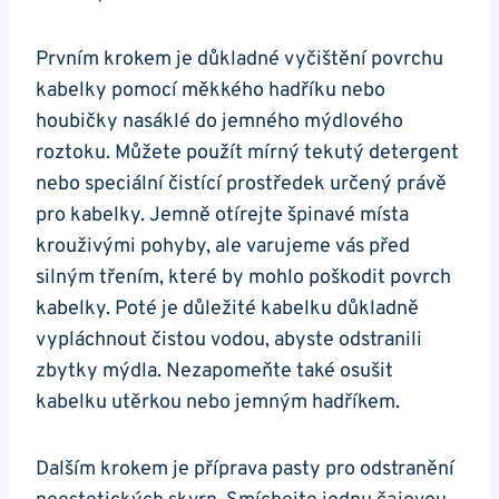
Prvním‍ krokem‍ je ‌důkladné vyčištění povrchu‌
kabelky pomocí měkkého hadříku nebo
houbičky nasáklé do jemného ‌mýdlového ​
roztoku. Můžete použít ⁣mírný tekutý detergent⁤
nebo speciální čistící prostředek určený ‍právě
pro kabelky. Jemně otírejte špinavé místa
krouživými pohyby, ale varujeme vás před
silným třením, ‍které by mohlo poškodit povrch
kabelky.‍ Poté je důležité kabelku důkladně
vypláchnout čistou vodou, abyste odstranili
zbytky mýdla. Nezapomeňte také osušit
kabelku utěrkou nebo jemným hadříkem.
Dalším krokem je‍ příprava​ pasty pro odstranění