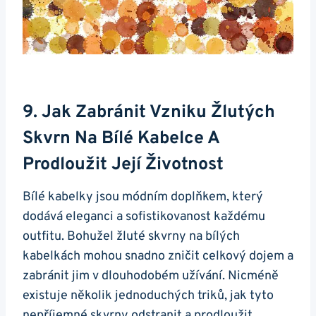
9. Jak Zabránit Vzniku Žlutých
Skvrn Na Bílé Kabelce​ A
Prodloužit Její Životnost
Bílé⁤ kabelky jsou módním ​doplňkem, který
dodává eleganci ‍a sofistikovanost každému
outfitu. Bohužel žluté skvrny na ⁤bílých
kabelkách mohou snadno zničit ⁢celkový⁢ dojem a
zabránit jim v dlouhodobém ⁤užívání. Nicméně
existuje několik ‍jednoduchých ​triků, jak tyto
nepříjemné skvrny odstranit a​ prodloužit