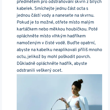
předmětem ⁢pro odstraňování skvrn z bílých
kabelek. Smíchejte jednu část octa s⁢
jednou částí vody a nanesete na skvrnu.
Pokud⁤ je to možné, otřete místo malým
‍kartáčkem nebo měkkou houbičkou. Poté
opláchněte místo vlhkým hadříkem
⁢namočeným v čisté vodě. ⁤Buďte opatrní,⁤
abyste na ​kabelku neaplikovali příliš ‌mnoho‍
octu, jelikož by mohl poškodit povrch.
Důkladně opláchněte hadřík, abyste
odstranili veškerý ⁣ocet.