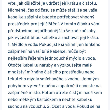
víte, jak důležité je udržet její krásu a čistotu.
Nicméně, čas ⁣od času ⁤se ⁢může stát, že se vaše
kabelka zašpiní ‌a budete potřebovat vhodný
prostředek pro‍ její čištění. V tomto článku vám
představíme nejpříhodnější⁢ a šetrné způsoby,
jak ⁣vyčistit bílou kabelku a​ zachovat​ její krásu.
1.⁢ Mýdlo a voda: Pokud⁤ jste si všimli jen lehkého
zašpinění na vaší bílé kabelce, může být
nejlepším řešením jednoduché mýdlo a voda.
Otočte​ kabelku​ naruby a vyzkoušejte​ malé
množství mírného čisticího prostředku nebo
tekutého mýdla smíchaného s vodou. Jemným
pohybem vytvořte pěnu a opatrně ji naneste⁤ na
⁤zašpiněné místo. Potom otřete čistým hadříkem
nebo měkkým kartáčkem a ‍nechte kabelku
‍suchou na vzduchu. 2. Ocet a⁢ voda:⁤ Pokud se‌ na