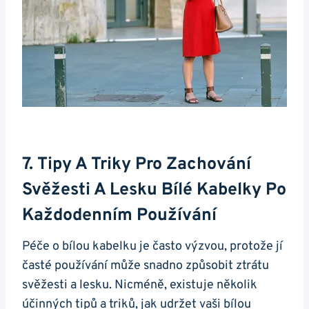
7. Tipy A ​triky Pro Zachování
Svěžesti A ​lesku⁢ Bílé Kabelky Po
Každodenním Používání
Péče o bílou kabelku ​je​ často⁢ výzvou, protože jí
časté používání může snadno způsobit ztrátu
svěžesti a lesku. Nicméně, existuje několik
účinných ​tipů a triků, jak ⁢udržet⁤ vaši bílou