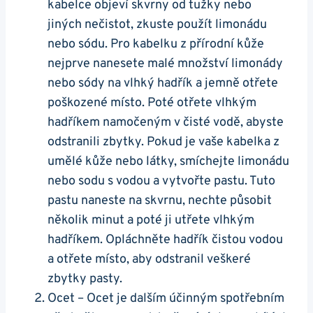
‍kabelce objeví skvrny od tužky nebo⁤
jiných nečistot, zkuste použít limonádu
nebo sódu. Pro kabelku z přírodní kůže
nejprve nanesete malé množství limonády
nebo sódy na vlhký hadřík ⁤a jemně otřete
poškozené místo.‍ Poté otřete‍ vlhkým
hadříkem namočeným v čisté vodě, abyste
odstranili⁤ zbytky. Pokud je vaše kabelka z
umělé kůže nebo látky, smíchejte limonádu
nebo sodu s vodou a vytvořte pastu. Tuto
pastu naneste na skvrnu, nechte působit
několik minut a poté ji utřete vlhkým
hadříkem. Opláchněte hadřík​ čistou vodou‌
a ⁢otřete místo, aby odstranil veškeré
zbytky pasty.
Ocet – Ocet⁤ je dalším ⁤účinným spotřebním