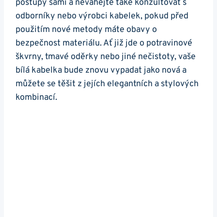
postupy sami a neváhejte také konzultovat s‍
odborníky nebo výrobci kabelek, pokud před‍
použitím nové metody máte ⁢obavy o
bezpečnost materiálu. Ať‌ již ⁣jde o potravinové
škvrny, ‍tmavé oděrky ​nebo jiné nečistoty, ​vaše
‌bílá kabelka bude znovu vypadat​ jako nová a​
můžete se⁣ těšit z jejích elegantních a stylových
kombinací.