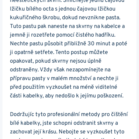
neestetických skvrn. Smíchejte jednu čajovou
lžičku bílého octa s jednou čajovou lžičkou
kukuřičného škrobu, dokud nevznikne pasta.
Tuto pastu pak ‍naneste na skvrny ⁣na kabelce a
jemně ji rozetřete pomocí čistého hadříku.
⁢Nechte pastu působit přibližně 30 minut‍ a‌ poté
ji opatrně setřete. Tento postup⁣ můžete
opakovat, pokud⁤ skvrny nejsou úplně
odstraněny. Vždy však nezapomínejte na‍
přípravu pasty v malém množství a nechte ji
před použitím ⁣vyzkoušet ‍na méně ⁤viditelné
části kabelky,⁣ aby nedošlo k jejímu ‍poškození.
Dodržujíc tyto⁤ profesionální‌ metody⁢ pro čištění
bílé kabelky, jste schopni odstranit skvrny‌ a ​
zachovat‌ její krásu. Nebojte se​ vyzkoušet tyto