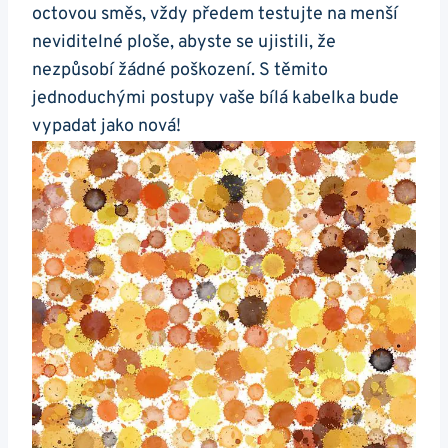
octovou​ směs, vždy předem testujte na menší
neviditelné ploše, ⁢abyste se ⁣ujistili, že
nezpůsobí žádné poškození. S ⁤těmito
jednoduchými postupy ​vaše bílá⁤ kabelka bude
⁤vypadat jako ⁣nová!