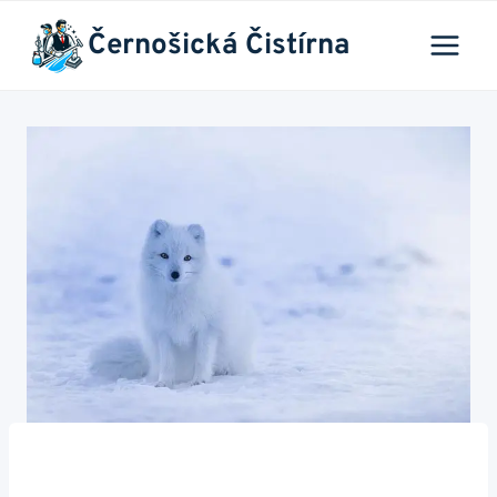
Přeskočit
Černošická Čistírna
na
obsah