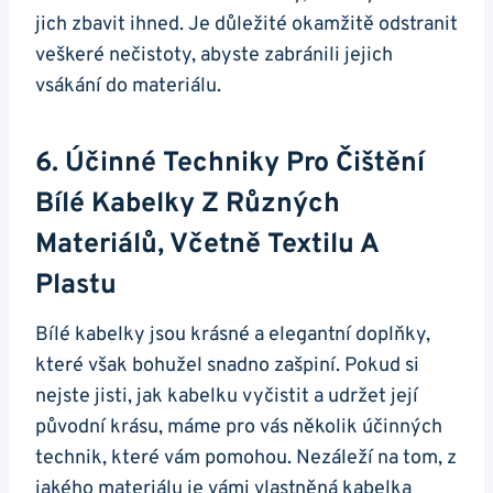
jich⁢ zbavit ⁢ihned. Je⁤ důležité okamžitě odstranit
veškeré ⁢nečistoty, abyste zabránili jejich
vsákání do materiálu.
6. Účinné Techniky Pro Čištění
Bílé Kabelky Z Různých
Materiálů, Včetně Textilu A
Plastu
Bílé kabelky jsou krásné ​a elegantní doplňky,
které však bohužel snadno zašpiní. Pokud si‌
nejste ⁣jisti, jak​ kabelku vyčistit a ⁤udržet její
původní krásu, máme pro vás několik účinných
technik, které vám ​pomohou.‌ Nezáleží na tom, z
jakého materiálu je ⁢vámi vlastněná kabelka