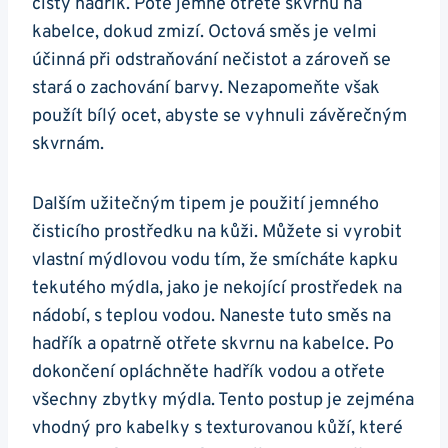
čistý hadřík. Poté⁣ jemně otřete skvrnu​ na
kabelce, dokud zmizí. Octová směs je velmi
účinná při ‍odstraňování nečistot a zároveň se
stará o zachování barvy. ‌Nezapomeňte však
použít bílý ocet, abyste se vyhnuli závěrečným‍
skvrnám.
Dalším užitečným tipem je použití jemného⁤
čisticího prostředku na kůži. Můžete si vyrobit
vlastní mýdlovou vodu tím, že smícháte kapku
tekutého mýdla, jako je nekojící prostředek na
‌nádobí, s ⁢teplou vodou. Naneste tuto směs na
hadřík a opatrně otřete ⁣skvrnu na kabelce. ⁣Po
dokončení⁢ opláchněte hadřík vodou a‍ otřete⁣
všechny zbytky​ mýdla.⁢ Tento postup je zejména
vhodný pro kabelky s ⁣texturovanou kůží, které