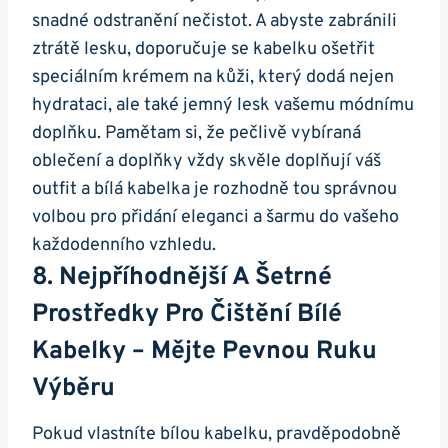
snadné ‍odstranění nečistot. ⁤A abyste zabránili
ztrátě lesku, doporučuje se kabelku ošetřit
speciálním krémem na kůži, který dodá nejen
hydrataci, ale také​ jemný ​lesk ⁣vašemu módnímu
doplňku. ‍Pamětam si,‌ že pečlivě ‌vybíraná
oblečení a doplňky vždy skvěle doplňují váš
outfit a bílá kabelka je rozhodně tou‍ správnou
volbou ​pro ⁢přidání eleganci a šarmu do vašeho
každodenního vzhledu.
8. ‌Nejpříhodnější A⁢ Šetrné
Prostředky Pro Čištění Bílé​
Kabelky – Mějte Pevnou Ruku
Výběru
Pokud vlastníte ‍bílou kabelku,⁢ pravděpodobně