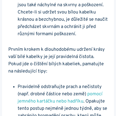
jsou také náchylné na skvrny ​a poškození.
Chcete-li si udržet svou bílou kabelku
krásnou a bezchybnou, je důležité se naučit
předcházet skvrnám a ochránit ji před
⁤různými formami⁣ poškození.
Prvním krokem k dlouhodobému ​udržení krásy
‌vaší ⁢bílé kabelky je její pravidelná čistota.
Pokud ⁤jde o čištění bílých kabeliek, pamatujte‌
na následující‍ tipy:
Pravidelně ​odstraňujte prach ⁤a nečistoty⁣
(např. drobné částice nebo země)
pomocí
jemného kartáčku nebo hadříku
. Opakujte
tento postup nejméně jednou týdně, aby se
zabránilo hromadění prachu, který ⁤může