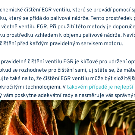
e chemické čištění EGR‍ ventilu, které se provádí pomocí 
edku, který se přidá‌ do palivové nádrže.​ Tento ⁢prostředek 
⁢ včetně ventilu ​EGR. ⁤Při ⁣použití této metody je doporuče
u‍ prostředku vzhledem k objemu‌ palivové nádrže. Navíc
​čištění ⁣před každým pravidelným⁢ servisem ⁤motoru.
pravidelné čištění‍ ventilu EGR je klíčové pro udržení⁣ o
ud se ‍rozhodnete⁣ pro čištění sami,​ ujistěte​ se,⁢ že máte
te také na to, že čištění EGR⁢ ventilu ‍může být složitější, 
pokročilými technologiemi. V
takovém případě je nejlepší 
ý vám poskytne adekvátní rady a ‍nasměruje vás správný