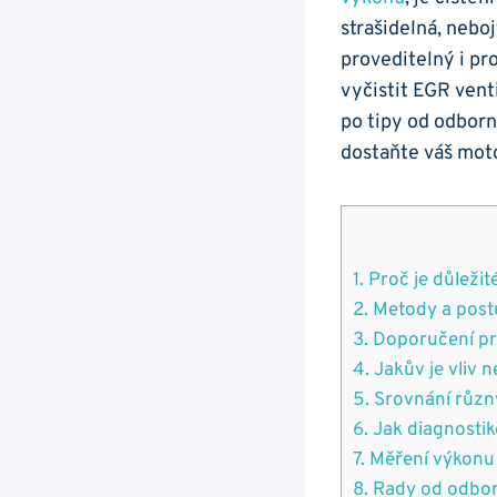
strašidelná, nebo
⁤proveditelný i pr
vyčistit EGR vent
po‍ tipy od odborn
dostaňte váš moto
1. Proč je důležit
2. Metody a postu
3. Doporučení⁢ p
4. Jakův‍ je vliv
5. Srovnání různý
6. Jak ‍diagnostik
7. Měření‌ výkonu 
8. ‍Rady ⁤od odbo