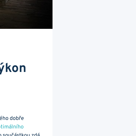
Výkon
dého dobře
timálního​
to součástkou zdá