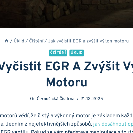
/
Úklid
/
Čištění
/
Jak vyčistit EGR a zvýšit výkon motoru
ČIŠTĚNÍ
ÚKLID
Vyčistit EGR A Zvýšit 
Motoru
Od
Černošická Čistírna
21. 12. 2025
 motorů vědí, že čistý a​ výkonný​ motor je základem ‌kaž
la. Jedním z nejefektivnějších způsobů,
jak dosáhnout op
ní EGR ventilu. Pokud se vám představa manipulace s tou