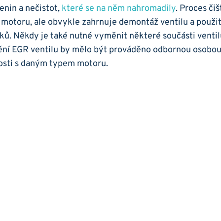
enin a nečistot,
které ⁣se na​ něm nahromadily
. Proces čiště
u motoru,‌ ale ‌obvykle zahrnuje demontáž ventilu a ‍použit
ků. Někdy je⁤ také ‍nutné vyměnit některé součásti ventilu
tění EGR ventilu by ​mělo být prováděno odbornou osobou
osti s​ daným typem⁣ motoru.