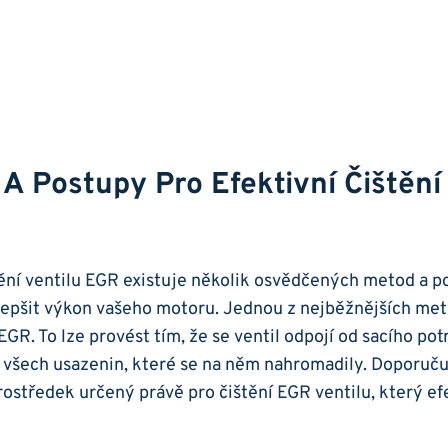
A Postupy Pro‍ Efektivní Čištění
tění ventilu EGR existuje několik osvědčených metod a p
epšit výkon vašeho motoru.‍ Jednou ‍z ‌nejběžnějších‍ m
EGR. ‌To lze provést tím, že⁢ se ventil odpojí od sacího pot
 všech usazenin, které⁢ se⁣ na něm nahromadily.‌ Doporuču
prostředek určený‍ právě pro čištění⁣ EGR ventilu,⁢ který e