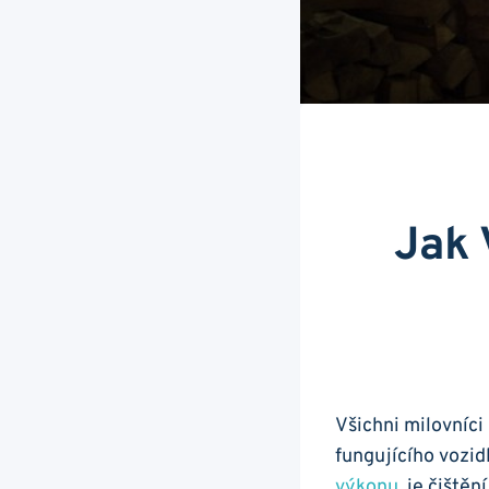
Jak 
Všichni milovníci
fungujícího vozid
výkonu
, je čiště