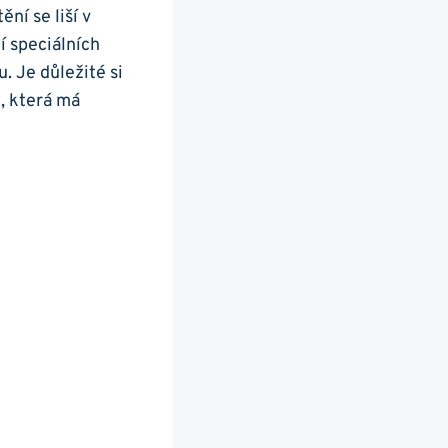
ní se liší ⁤v⁤
í‌ speciálních
.‍ Je důležité si
, která má