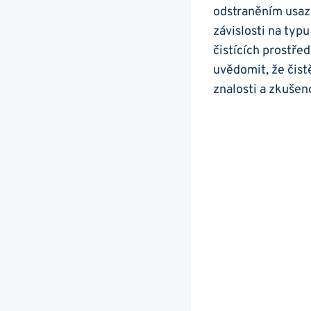
odstraněním usaz
závislosti‌ na typ
čistících prostřed
‌uvědomit, že čis
znalosti a zkušen