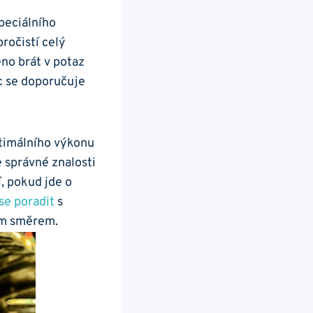
speciálního
pročistí celý
no ‌brát v ⁢potaz
 ‌se doporučuje
ptimálního výkonu
‌ správné​ znalosti
‍pokud⁤ jde ⁢o
se poradit
s
m ‌směrem.