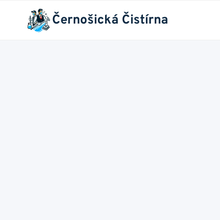
Přeskočit
Černošická Čistírna
na
obsah