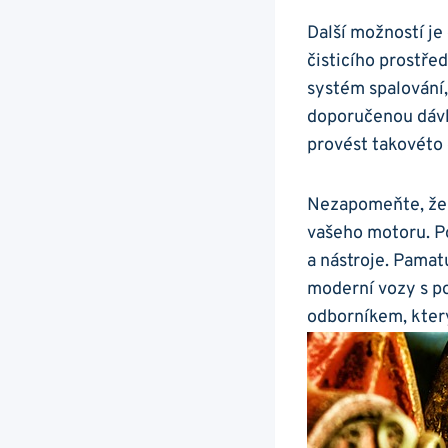
Další ‍možností j
⁤čisticího ⁢prostř
systém​ spalování,
doporučenou ‍dávk
provést takovéto 
Nezapomeňte, že​ 
vašeho motoru.⁤ Pok
a nástroje. Pamatuj
moderní vozy⁣ s ‍
odborníkem, kter