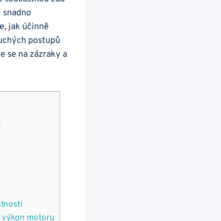
ol snadno
, jak‌ účinně
duchých postupů
te se na zázraky a
u
stnosti
í⁣ výkon motoru