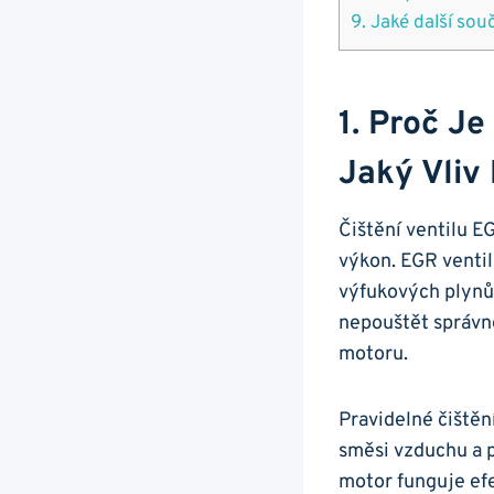
9. Jaké další souč
1. Proč Je
Jaký Vliv
Čištění ventilu​ E
výkon. EGR ventil
výfukových plynů 
nepouštět správné
motoru.
Pravidelné čištěn
směsi ⁢vzduchu ⁣a 
motor funguje ⁣efe