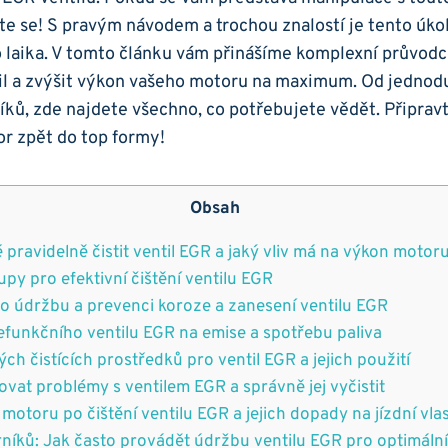
jte se! S pravým návodem a trochou znalostí⁤ je⁤ tento úk
o laika. V tomto článku vám přinášíme ‌komplexní ‌průvodce
il a zvýšit výkon ‌vašeho⁢ motoru na maximum. Od jedno
íků, zde najdete všechno, co ‌potřebujete⁢ vědět. Připrav
r ⁢zpět do top formy!
Obsah
é pravidelně​ čistit ventil EGR a jaký vliv má na výkon⁢ motor
py pro‍ efektivní čištění ventilu EGR
ro⁤ údržbu a prevenci koroze a zanesení ventilu EGR
 nefunkčního ventilu EGR na emise a spotřebu⁢ paliva
ch ‍čistících‌ prostředků pro ventil EGR a jejich použití
ovat problémy s ventilem ⁤EGR a ⁤správně​ jej vyčistit
motoru po⁣ čištění ‍ventilu EGR a ‌jejich dopady ⁣na jízdní vla
rníků:⁤ Jak často ⁤provádět údržbu ventilu EGR pro optimáln