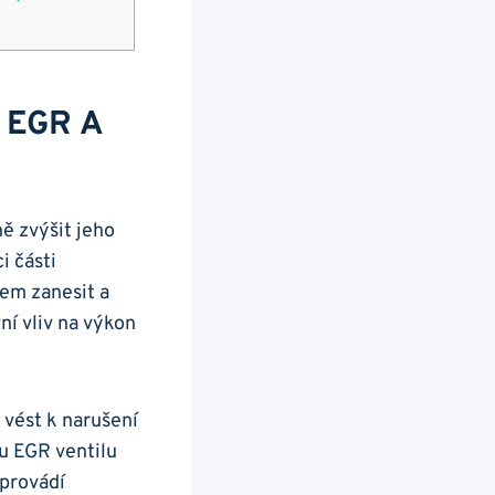
l EGR A
ně zvýšit jeho
i části
sem zanesit a
ní vliv na výkon
vést k ‌narušení
mu EGR ventilu
provádí ​