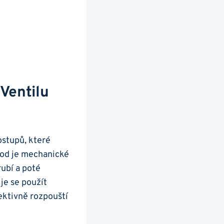
 Ventilu
ostupů, které
etod je mechanické
rubí a ‌poté
je se ‌použít
fektivně rozpouští‍