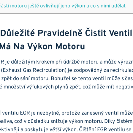
ásti motoru ještě ovlivňují ‌jeho výkon a ‍co s nimi udělat
 Důležité Pravidelně​ Čistit Venti
 Má Na Výkon⁢ Motoru
GR ⁣je důležitým krokem ⁢při‍ údržbě ⁣motoru a může výraz
 (Exhaust Gas Recirculation) je zodpovědný za recirkulac
zpět do sání motoru. ⁢Bohužel se tento ventil může s ča
 množství‌ výfukových plynů zpět, ⁤což může mít negativ
í ventilu​ EGR je nezbytné, protože ​zanesený ventil může 
paliva,⁤ což v důsledku snižuje⁣ výkon⁤ motoru. ⁢Díky čisté
ktivněji a poskytuje větší ⁣výkon. Čištění‌ EGR⁢ ventilu se 