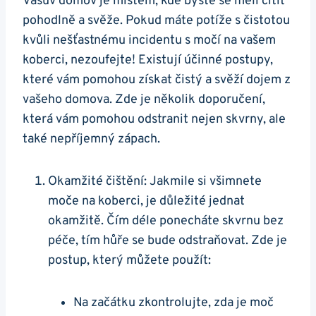
Vašův domov je místem, kde byste se měli cítit
pohodlně a svěže. Pokud máte potíže s čistotou
kvůli nešťastnému incidentu s močí na vašem
koberci, nezoufejte! Existují účinné postupy,
které vám pomohou získat čistý a svěží dojem z
vašeho domova. Zde je několik doporučení,
která vám pomohou odstranit nejen skvrny, ale
také nepříjemný zápach.
Okamžité čištění: Jakmile si všimnete
moče na koberci, je důležité jednat
okamžitě. Čím déle ponecháte skvrnu bez
péče, tím hůře se bude odstraňovat. Zde je
postup, který můžete použít:
Na začátku zkontrolujte, zda je moč