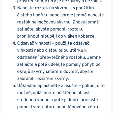
prostředkem, který je bezbarvý a bezbleší.
Naneste roztok na skvrnu – s použitím
čistého hadříku nebo spreje jemně naneste
roztok na močovou skvrnu. Znovu jemně
zatlačte, abyste pomohli roztoku
proniknout hlouběji do vláken koberce.
Odsavač vlhkosti – použijte odsavač
vlhkosti nebo čistou bílou utěrku k
odstranění přebytečného roztoku. Jemně
zatlačte a poté udělejte pomalý pohyb od
okrajů skvrny směrem dovnitř, abyste
zabránili rozšíření skvrny.
Důkladně opláchněte a usušte – pokud je to
možné, opláchněte očištěnou oblast
studenou vodou a poté ji dobře prosušte
pomocí ventilátoru nebo fénového větru.