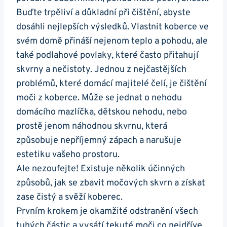
Buďte trpěliví a důkladní při čištění, abyste
dosáhli nejlepších výsledků. Vlastnit koberce ve
svém domě přináší nejenom teplo a pohodu, ale
také podlahové povlaky, které často přitahují
skvrny a nečistoty. Jednou z nejčastějších
problémů, které domácí majitelé čelí, je čištění
moči z koberce. Může se jednat o nehodu
domácího mazlíčka, dětskou nehodu, nebo
prostě jenom náhodnou skvrnu, která
způsobuje nepříjemný zápach a narušuje
estetiku vašeho prostoru.
Ale nezoufejte! Existuje několik účinných
způsobů, jak se zbavit močových skvrn a získat
zase čistý a svěží koberec.
Prvním krokem je okamžité odstranění všech
tuhých částic a vysátí tekuté moči co nejdříve