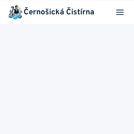
Přeskočit
Černošická Čistírna
na
obsah