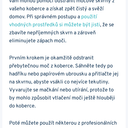
vám mohou pomoci odstranit močové skvrny z
vašeho koberce a získat zpět čistý a svěží
domov. Při správném postupu a
použití
vhodných prostředků si můžete být jisti
, že se
zbavíte nepříjemných skvrn a zároveň
eliminujete zápach moči.
Prvním krokem je okamžitě odstranit
přebytečnou moč z koberce. Sáhněte tedy po
hadříku nebo papírovém ubrousku a přitlačte jej
na skvrnu, abyste vsákli co nejvíce tekutiny.
Vyvarujte se mačkání nebo utírání, protože to
by mohlo způsobit vtlačení moči ještě hlouběji
do koberce.
Poté můžete použít některou z profesionálních