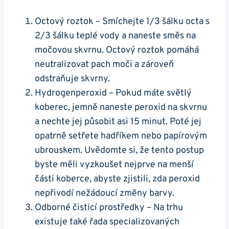
Octový roztok – Smíchejte 1/3 šálku octa s
2/3 šálku teplé vody a naneste směs na
močovou skvrnu. Octový roztok pomáhá
neutralizovat pach moči a zároveň
odstraňuje skvrny.
Hydrogenperoxid – Pokud máte světlý
koberec, jemně naneste peroxid na skvrnu
a nechte jej působit asi 15 minut. Poté jej
opatrně setřete hadříkem nebo papírovým
ubrouskem. Uvědomte si, že tento postup
byste měli vyzkoušet nejprve na menší
části koberce, abyste zjistili, zda peroxid
nepřivodí nežádoucí změny barvy.
Odborné čisticí prostředky – Na trhu
existuje také řada specializovaných