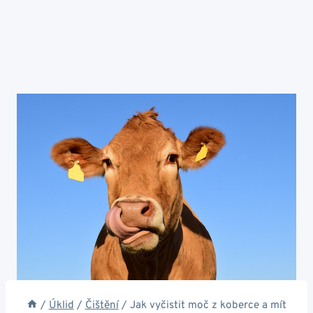
/
Úklid
/
Čištění
/
Jak vyčistit moč z koberce a mít