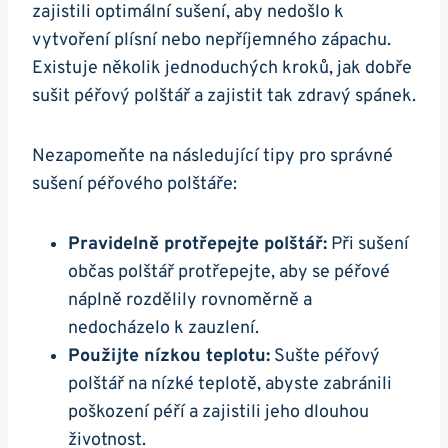
zajistili optimální ⁣sušení, aby ‍nedošlo‌ k
vytvoření plísní nebo nepříjemného zápachu.
Existuje několik jednoduchých kroků, jak dobře
sušit péřový‍ polštář ‍a zajistit tak zdravý spánek.
Nezapomeňte ​na ⁢následující tipy pro‌ správné
sušení‍ péřového ​polštáře:
Pravidelně protřepejte polštář:
Při sušení
občas ⁢polštář protřepejte, aby‌ se péřové⁤
náplně rozdělily ⁤rovnoměrně‌ a⁤
nedocházelo​ k zauzlení.
Použijte nízkou teplotu:
Sušte péřový⁤
polštář ​na ‌nízké⁣ teplotě, abyste ‌zabránili
poškození péří a zajistili jeho dlouhou
životnost.