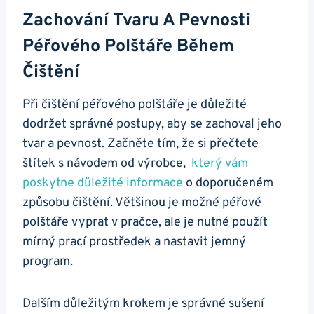
Zachování⁢ Tvaru A ‍pevnosti
Péřového Polštáře Během
Čištění
Při ‍čištění péřového ⁤polštáře je důležité
dodržet správné postupy, aby se zachoval jeho
tvar a pevnost. Začněte ⁤tím,⁤ že‍ si‍ přečtete
štítek s‌ návodem od výrobce, ⁤
který vám​
poskytne ⁢důležité informace
o doporučeném
⁤způsobu čištění. Většinou​ je⁤ možné péřové⁢
polštáře vyprat v pračce, ale je nutné​ použít
mírný prací prostředek⁣ a ‌nastavit jemný
program.
Dalším důležitým krokem je ‍správné sušení