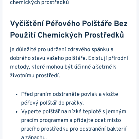
Vyčištění Péřového Polštáře Bez
Použití Chemických Prostředků
je důležité​ pro udržení⁢ zdravého spánku a
dobrého stavu vašeho ⁣polštáře. Existují přírodní
metody, které mohou být účinné a šetrné ⁤k‍
životnímu⁢ prostředí.
Před⁢ praním odstraněte⁢ povlak⁣ a⁤ vložte
péřový polštář do ‌pračky.
Vyperte polštář⁢ na nízké teplotě s⁣ jemným
pracím programem a přidejte ocet místo
pracího ​prostředku pro odstranění bakterií
a zápachu.