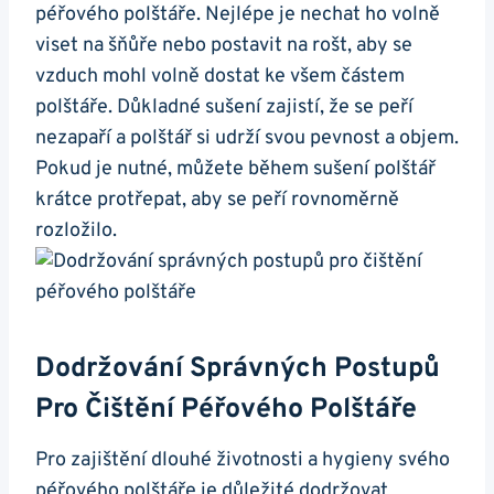
péřového ⁢polštáře. Nejlépe⁣ je nechat ho volně
viset ‌na ‍šňůře nebo postavit na rošt, aby‌ se
vzduch⁢ mohl volně⁤ dostat ⁢ke ‍všem částem
polštáře. Důkladné sušení zajistí, že se peří
nezapaří a polštář⁢ si udrží​ svou pevnost a objem.
Pokud je nutné, můžete⁤ během sušení polštář
krátce protřepat,⁣ aby‌ se peří‌ rovnoměrně ​
rozložilo.
Dodržování Správných ‌postupů
Pro​ Čištění Péřového Polštáře
Pro zajištění dlouhé životnosti a ⁢hygieny svého
péřového polštáře je‍ důležité ‌dodržovat