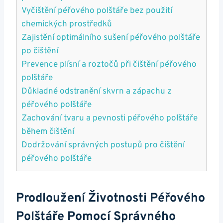
Vyčištění péřového polštáře bez použití
chemických prostředků
Zajistění optimálního⁤ sušení péřového‍ polštáře
po⁢ čištění
Prevence plísní a roztočů‌ při‍ čištění ‌péřového
polštáře
Důkladné odstranění skvrn‌ a ⁤zápachu‌ z⁤
péřového polštáře
Zachování⁢ tvaru a ‍pevnosti péřového polštáře
během čištění
Dodržování správných ‌postupů pro​ čištění
péřového polštáře
Prodloužení ​životnosti Péřového
⁢polštáře ⁤pomocí Správného‌