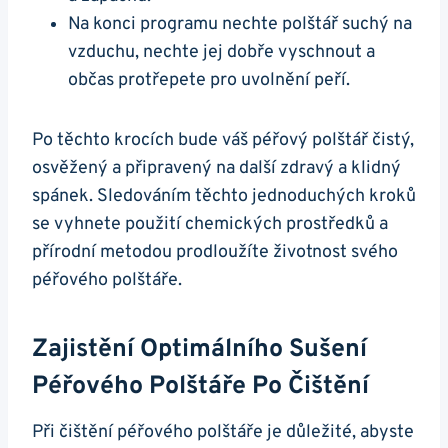
Na konci programu nechte polštář suchý ⁢na
vzduchu,​ nechte jej dobře vyschnout a
občas protřepete ‌pro uvolnění peří.
Po ‍těchto ‌krocích bude váš péřový ‍polštář čistý,
osvěžený⁤ a připravený na další⁢ zdravý a klidný
spánek. Sledováním ‍těchto ‍jednoduchých kroků
se vyhnete použití chemických prostředků a
‌přírodní ⁤metodou prodloužíte ⁤životnost svého ​
péřového polštáře.
Zajistění Optimálního⁤ Sušení
Péřového‍ Polštáře Po⁢ Čištění
Při‍ čištění péřového polštáře je ‍důležité, abyste