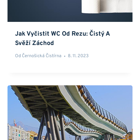
Jak Vyčistit WC Od Rezu: Čistý A
Svěží Záchod
Od
Černošická Čistírna
8. 11. 2023