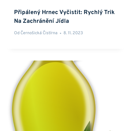
Připálený Hrnec Vyčistit: Rychlý Trik
Na Zachránění Jídla
Od
Černošická Čistírna
8. 11. 2023