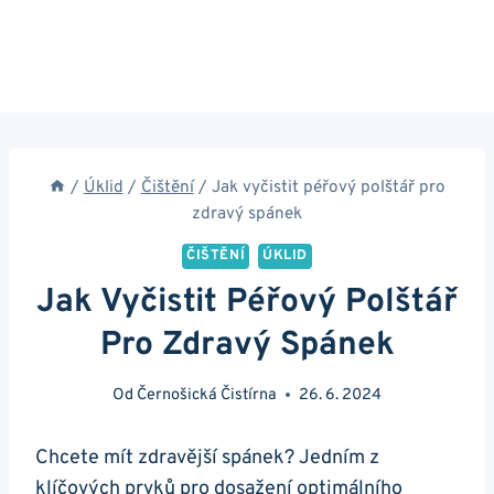
/
Úklid
/
Čištění
/
Jak vyčistit péřový polštář pro
zdravý spánek
ČIŠTĚNÍ
ÚKLID
Jak Vyčistit Péřový Polštář
Pro Zdravý Spánek
Od
Černošická Čistírna
26. 6. 2024
Chcete‍ mít⁢ zdravější spánek? ⁤Jedním​ z
klíčových⁤ prvků⁢ pro dosažení optimálního