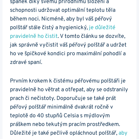
spánek díky‌ svému přírodnímu složení a ​
schopnosti udržovat ‍optimální teplotu ‍těla
během noci.‍ Nicméně, aby ​byl ⁣váš ⁢péřový
⁢polštář stále⁣ čistý a ‌hygienický,
je ‌důležité
pravidelně ho čistit
. V‍ tomto⁤ článku⁣ se ⁤dozvíte,
jak správně‌ vyčistit⁤ váš ‌péřový polštář a ​udržet⁤
ho ve‍ špičkové ⁣kondici pro maximální pohodlí⁢ a
zdravé spaní.
Prvním krokem ⁤k⁣ čistému ‍péřovému polštáři je‍
pravidelně ‌ho větrat a otřepat, aby se odstranily
prach ‍či nečistoty. ⁤Doporučuje se také prát
péřový polštář minimálně dvakrát ročně v
teplotě do ​40 stupňů Celsia s mýdlovým
⁢práškem nebo‍ tekutým⁣ pracím prostředkem.
Důležité je ⁣také pečlivě opláchnout polštář,‍
aby