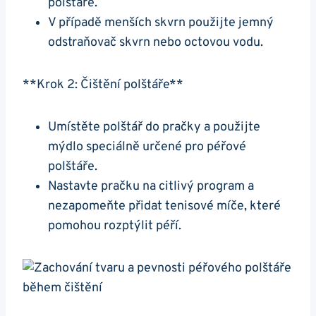
‌polštáře.
V ‌případě menších ‍skvrn⁢ použijte​ jemný
⁢odstraňovač skvrn⁢ nebo octovou vodu.
**Krok 2: Čištění polštáře**
Umístěte polštář do ⁤pračky ​a⁤ použijte​
mýdlo speciálně určené pro péřové
polštáře.
Nastavte pračku na citlivý program a
⁣nezapomeňte přidat tenisové ⁤míče, ‌které
pomohou rozptýlit péří.