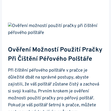
Ověření Možností Použití Pračky
‍při Čištění Péřového⁣ Polštáře
Při čištění‌ péřového polštáře v pračce je​
důležité dbát⁣ na správné⁣ postupy, abyste ​
zajistili,‍ že váš polštář zůstane čistý a ‍zachová
si svoji kvalitu.⁢ Prvním krokem je ověření⁤
možnosti použití pračky pro péřový‍ polštář.
Pokud je váš polštář ⁢šetrný​ k‍ pračce, můžete