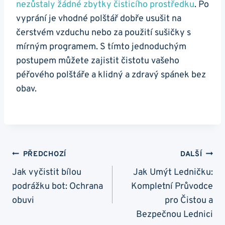
nezůstaly žádné ⁤zbytky čisticího prostředku
. Po
vyprání je​ vhodné polštář dobře usušit na
čerstvém vzduchu nebo za použití sušičky s
mírným programem. ​S ⁢tímto jednoduchým
postupem můžete zajistit čistotu⁣ vašeho
péřového⁤ polštáře a ‌klidný a zdravý spánek bez ​
obav.⁣
Navigace
PŘEDCHOZÍ
DALŠÍ
Pro
Jak vyčistit bílou
Jak Umýt Ledničku:
podrážku bot: Ochrana
Kompletní Průvodce
Příspěvek
obuvi
pro Čistou a
Bezpečnou Lednici