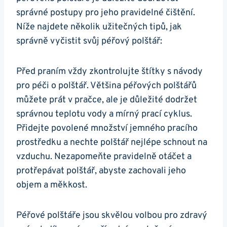
správné​ postupy pro ‌jeho pravidelné čištění.
Níže najdete několik užitečných⁤ tipů, jak⁤
správně vyčistit svůj péřový ⁣polštář:
Před praním vždy zkontrolujte štítky s návody
pro péči o‌ polštář. Většina péřových polštářů
⁤můžete prát v pračce, ​ale je ⁤důležité ‌dodržet
správnou ⁢teplotu​ vody a mírný ‌prací cyklus. ​
Přidejte povolené ​množství jemného pracího⁣
prostředku ​a nechte polštář nejlépe schnout ⁤na
vzduchu.‌ Nezapomeňte​ pravidelně otáčet⁤ a
protřepávat polštář, abyste ​zachovali ​jeho
objem‍ a⁤ měkkost.
Péřové⁤ polštáře jsou skvělou volbou pro zdravý