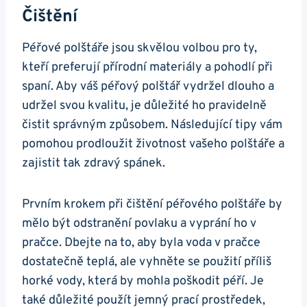
Čištění
Péřové polštáře jsou⁤ skvělou ⁣volbou pro⁢ ty,
‌kteří preferují přírodní materiály⁢ a‍ pohodlí při⁣
spaní. Aby váš péřový polštář vydržel dlouho ‌a
udržel svou kvalitu,‍ je důležité ho pravidelně⁣
čistit správným způsobem. Následující‍ tipy‍ vám
⁤pomohou⁤ prodloužit ⁤životnost vašeho polštáře a
zajistit tak‌ zdravý spánek.
Prvním krokem při čištění péřového polštáře by
mělo být odstranění ‍povlaku a ⁣vyprání ‍ho v
pračce. Dbejte na to, aby byla voda ⁣v pračce
dostatečně teplá, ale vyhněte se použití příliš⁣
horké vody, která by mohla⁢ poškodit péří. Je
také důležité⁤ použít‌ jemný prací prostředek,