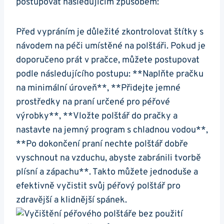
postupovat následujícím ⁢způsobem:
Před⁣ vypráním je důležité zkontrolovat‍ štítky s
⁣návodem⁣ na péči umístěné na polštáři. Pokud je​
doporučeno prát v pračce, můžete postupovat‍
podle následujícího postupu: **Naplňte pračku
na minimální úroveň**, **Přidejte jemné
prostředky na praní určené⁤ pro‍ péřové⁢
výrobky**,​ **Vložte ⁤polštář do pračky ⁢a
nastavte na jemný program s ‌chladnou ⁤vodou**,
**Po dokončení praní nechte‌ polštář dobře
⁢vyschnout ⁣na vzduchu, abyste zabránili tvorbě
‍plísní a ⁤zápachu**. ⁤Takto můžete ⁤jednoduše a
efektivně ​vyčistit svůj péřový polštář ⁣pro
zdravější a klidnější‍ spánek.