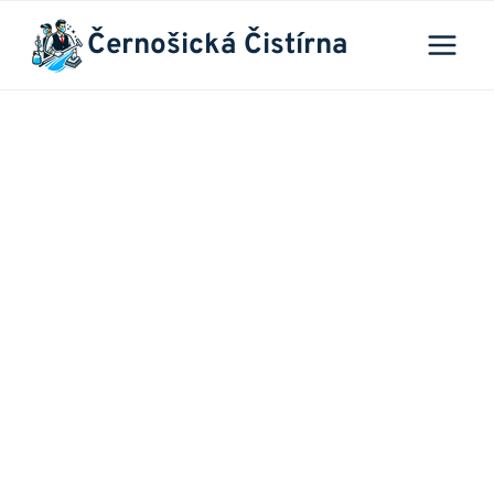
Přeskočit
Černošická Čistírna
na
obsah