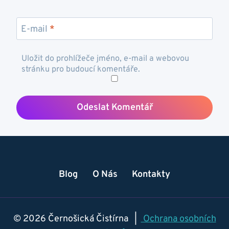
E-mail
*
Uložit do prohlížeče jméno, e-mail a webovou
stránku pro budoucí komentáře.
Blog
O Nás
Kontakty
© 2026 Černošická Čistírna |
Ochrana osobních