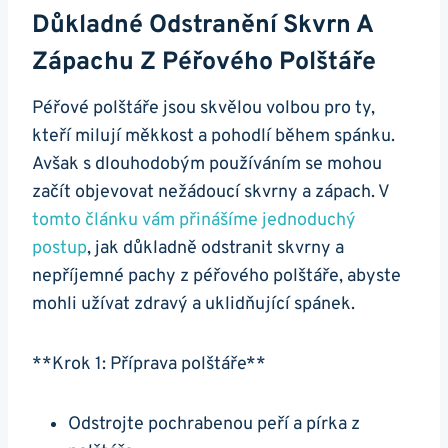
Důkladné Odstranění Skvrn‌ A
⁤zápachu‌ Z⁤ Péřového Polštáře
Péřové polštáře ​jsou ​skvělou‍ volbou⁣ pro ‍ty,​
kteří ‍milují měkkost a pohodlí během spánku.
Avšak s ⁤dlouhodobým používáním⁣ se mohou
začít objevovat nežádoucí skvrny a zápach. ‍V
tomto článku vám přinášíme ⁢jednoduchý
postup
, ​jak důkladně odstranit ‍skvrny a
nepříjemné pachy z péřového ⁢polštáře, abyste
mohli​ užívat zdravý​ a⁤ uklidňující spánek.
**Krok 1: Příprava⁣ polštáře**
Odstrojte pochrabenou peří​ a pírka z