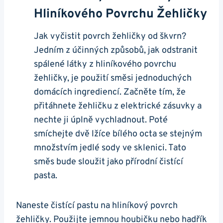
Hliníkového Povrchu ‌žehličky
Jak⁤ vyčistit povrch žehličky od škvrn?⁣
Jedním z účinných způsobů, ⁢jak⁢ odstranit‍
spálené látky z hliníkového povrchu
⁢žehličky, je použití směsi jednoduchých
domácích ingrediencí. Začněte tím, že‍
přitáhnete žehličku z elektrické zásuvky a
⁢nechte⁤ ji ⁤úplně vychladnout. Poté
smíchejte dvě‍ lžíce ⁣bílého octa se ‌stejným
množstvím jedlé‌ sody ve sklenici. Tato
směs bude sloužit⁤ jako⁣ přírodní čistící
pasta.
Naneste⁢ čistící pastu na hliníkový povrch⁢
žehličky. Použijte jemnou‍ houbičku nebo hadřík