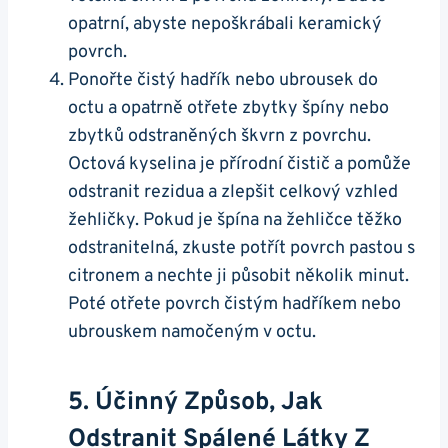
opatrní, abyste nepoškrábali keramický
povrch.
Ponořte čistý hadřík nebo ubrousek do
octu a opatrně otřete zbytky špíny nebo
zbytků odstraněných škvrn‍ z povrchu.
Octová kyselina je přírodní čistič a pomůže​
odstranit rezidua⁢ a zlepšit ​celkový ⁢vzhled
‌žehličky. ‍Pokud je špína na⁢ žehličce těžko
odstranitelná, zkuste ​potřít povrch pastou ⁣s⁤
citronem a ⁤nechte ​ji působit několik minut.
⁢Poté otřete povrch čistým hadříkem‌ nebo
ubrouskem namočeným‌ v ‌octu.
5. Účinný Způsob, ‌jak
Odstranit Spálené Látky Z