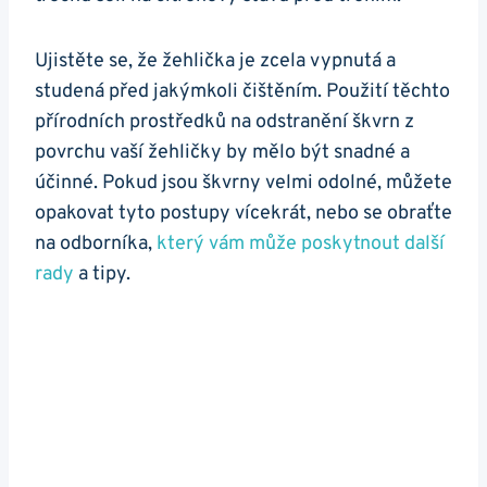
Ujistěte se, ⁣že žehlička ‍je zcela vypnutá a
studená před jakýmkoli čištěním. Použití těchto
přírodních​ prostředků‌ na odstranění škvrn z
povrchu vaší‌ žehličky⁤ by mělo ⁢být snadné a
účinné.⁢ Pokud ‌jsou škvrny ‍velmi odolné, můžete
opakovat ‌tyto postupy vícekrát, nebo⁢ se obraťte
na odborníka,
který vám ‌může poskytnout další
rady
a ⁤tipy.