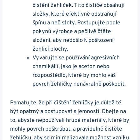
čistění žehliček. Tito čističe obsahují
složky, které ⁤efektivně odstraňují
špínu ​a​ nečistoty. Postupujte podle
pokynů výrobce a​ pečlivě čtěte
složení,‌ aby nedošlo k ⁣poškození
žehlicí plochy.
Vyvarujte se používání agresivních
chemikálií,‌ jako‌ je aceton nebo
⁢rozpouštědlo, které ‌by mohlo váš‍
povrch žehličky nenávratně poškodit.
Pamatujte, že při čištění žehličky ‌je důležité
být‍ opatrný​ a postupovat s jemností. Dbejte na
to, abyste nepoužívali hrubé materiály, které by
⁣mohly⁤ povrch ⁢poškrábat, a pravidelně čistěte‌
žehličku, aby se minimalizovala možnost vzniku