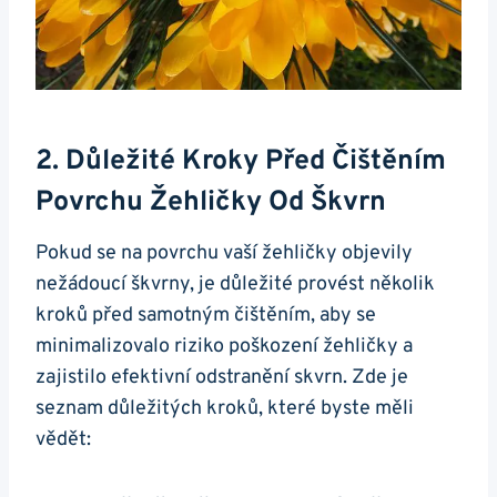
2. Důležité ‍kroky Před‌ Čištěním
Povrchu Žehličky Od Škvrn
Pokud ⁤se na ⁢povrchu vaší ‌žehličky objevily
⁤nežádoucí⁢ škvrny, je⁤ důležité ⁢provést ⁣několik
kroků před samotným čištěním, aby se​
minimalizovalo‍ riziko poškození žehličky a
zajistilo efektivní‌ odstranění skvrn.​ Zde je
seznam důležitých kroků,⁢ které ⁢byste měli
⁣vědět: