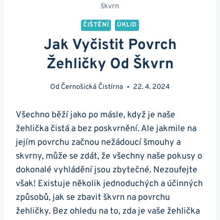
škvrn
ČIŠTĚNÍ
ÚKLID
Jak Vyčistit Povrch
Žehličky Od Škvrn
Od
Černošická Čistírna
22. 4. 2024
Všechno běží‌ jako⁢ po másle, ⁤když je naše
žehlička čistá a bez‍ poskvrnění. Ale jakmile na
jejím⁤ povrchu začnou nežádoucí šmouhy a
skvrny, může ‌se zdát,⁢ že všechny naše pokusy o
dokonalé vyhládění‍ jsou‍ zbytečné. Nezoufejte
však! Existuje ⁣několik jednoduchých ​a ‌účinných‍
způsobů, ‍jak se‍ zbavit škvrn na povrchu
žehličky. Bez ohledu na ‍to, zda je⁢ vaše ⁢žehlička