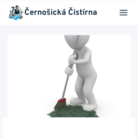
Přeskočit
Černošická Čistírna
na
obsah