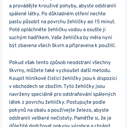
a provádějte ⁣krouživé pohyby, abyste odstranili
spálené látky. Po ⁣důkladném otření nechte⁢
pastu působit na povrchu žehličky asi 15 minut.
Poté opláchněte‍ žehličku vodou a osušte ​ji
suchým hadříkem. Vaše žehlička ⁢by měla nyní
být​ zbavena všech škvrn a připravena ​k použití.
Pokud však tento⁤ způsob neodstraní všechny
škvrny, můžete také vyzkoušet​ další metodu.⁤
Koupit hliníkové⁢ čisticí žehličky jsou k dispozici
v obchodech se​ zbožím. Tyto žehličky ⁢jsou
navrženy⁢ speciálně pro⁢ odstraňování spálených
látek z povrchu žehličky.⁤ Postupujte podle ​
pokynů na​ obalu a používejte železo,‌ abyste
odstranili veškeré nečistoty. Paměťte si, že je
důležité dodržovat‍ pokyny výrobce a‍ chránit