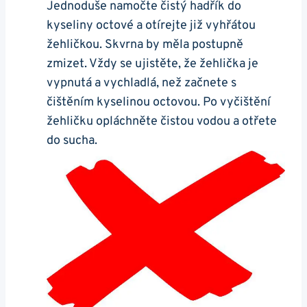
Jednoduše​ namočte ⁣čistý hadřík do
kyseliny octové ⁤a otírejte ⁢již vyhřátou
žehličkou.⁢ Skvrna by měla ⁢postupně
zmizet. Vždy se ujistěte, že žehlička ‍je
vypnutá a vychladlá, než začnete s
čištěním kyselinou‍ octovou. Po vyčištění
žehličku opláchněte čistou vodou a otřete
do sucha.