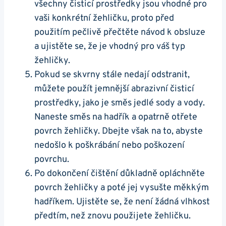
všechny čisticí‌ prostředky ⁤jsou vhodné pro
vaši konkrétní žehličku, proto před
použitím pečlivě⁤ přečtěte návod k‍ obsluze‍
a ujistěte se, že je vhodný pro​ váš typ
žehličky.
Pokud⁤ se⁢ skvrny stále nedají odstranit,
můžete použít jemnější abrazivní ‌čisticí
prostředky, ‌jako je​ směs‌ jedlé‍ sody a vody.‌
Naneste směs na hadřík a opatrně otřete
povrch ‍žehličky. Dbejte však na‌ to, abyste
nedošlo k poškrábání ‌nebo poškození​
povrchu.
Po dokončení čištění důkladně opláchněte‌
povrch žehličky ⁣a poté jej‍ vysušte měkkým
hadříkem. ⁣Ujistěte se, že ⁣není žádná vlhkost
předtím, než znovu použijete ​žehličku.