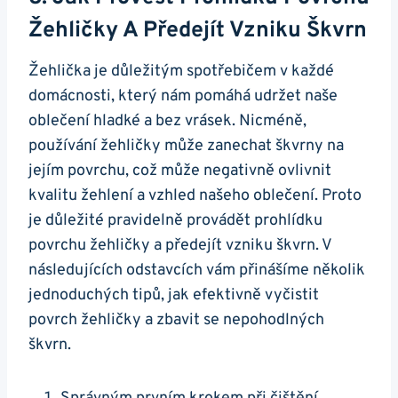
Žehličky A Předejít‌ Vzniku Škvrn
Žehlička je důležitým spotřebičem ⁢v každé
domácnosti, který ​nám pomáhá udržet naše
oblečení⁣ hladké a bez vrásek. Nicméně,
používání ​žehličky může⁢ zanechat škvrny na
jejím povrchu, což může ‌negativně ovlivnit
kvalitu ⁣žehlení a vzhled ⁣našeho oblečení. Proto
je důležité pravidelně provádět prohlídku‍
povrchu žehličky a předejít vzniku škvrn. V⁢
následujících odstavcích vám přinášíme ‍několik
jednoduchých ⁢tipů, jak efektivně vyčistit
povrch žehličky⁤ a zbavit​ se nepohodlných
škvrn.