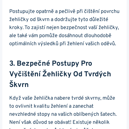
Postupujte‌ opatrně a pečlivě⁢ při ‌čištění povrchu
žehličky​ od škvrn a⁣ dodržujte tyto důležité
kroky.‌ To⁤ zajistí nejen bezpečnost⁣ vaší žehličky,
ale⁢ také vám pomůže ⁢dosáhnout dlouhodobě​
optimálních ‍výsledků⁣ při žehlení vašich ⁣oděvů.
3. Bezpečné Postupy Pro
Vyčištění Žehličky⁢ Od⁣ Tvrdých
Škvrn
Když vaše ‍žehlička nabere tvrdé ‍skvrny,‌ může
‍to⁣ ovlivnit kvalitu žehlení a ⁤zanechat
nevzhledné stopy‍ na vašich oblíbených⁤ šatech.
Není však důvod se obávat!‌ Existuje několik