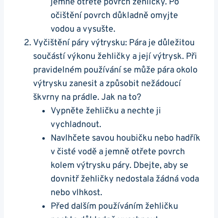
jemně otřete‌ povrch žehličky.⁤ Po
očištění povrch ‌důkladně⁤ omyjte‌
vodou a vysušte.
Vyčištění páry výtrysku: Pára je důležitou
součástí výkonu žehličky‍ a její výtrysk. Při
pravidelném používání se může pára okolo
výtrysku zanesit a způsobit nežádoucí
‍škvrny na‍ prádle.⁣ Jak​ na to?
Vypněte⁤ žehličku a nechte ji​
vychladnout.
Navlhčete ​savou houbičku nebo hadřík
‌v čisté vodě a ‍jemně otřete povrch
kolem výtrysku páry. Dbejte, aby se
dovnitř žehličky⁤ nedostala žádná voda
nebo vlhkost.
Před dalším používáním​ žehličku‌