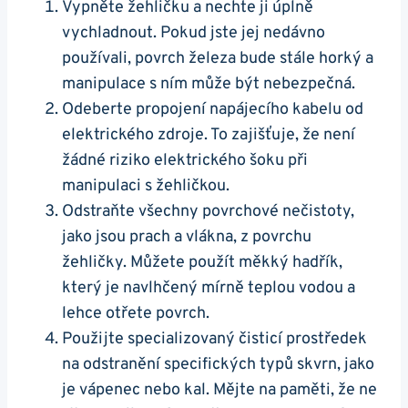
Vypněte žehličku a nechte ji ​úplně
vychladnout. Pokud jste jej nedávno
používali, povrch železa bude ⁣stále horký‌ a
manipulace ⁣s ním může ⁢být nebezpečná.
Odeberte propojení napájecího kabelu od
elektrického zdroje. To zajišťuje, že⁣ není
žádné riziko elektrického ‌šoku při
manipulaci s‍ žehličkou.
Odstraňte všechny povrchové nečistoty,
jako jsou ⁣prach a ​vlákna, ⁤z povrchu
‍žehličky.⁤ Můžete použít měkký ​hadřík,
který​ je navlhčený mírně teplou vodou a
lehce otřete povrch.
Použijte ​specializovaný čisticí prostředek
na odstranění ⁤specifických typů skvrn, jako
je vápenec nebo kal. Mějte ‍na paměti,​ že ne