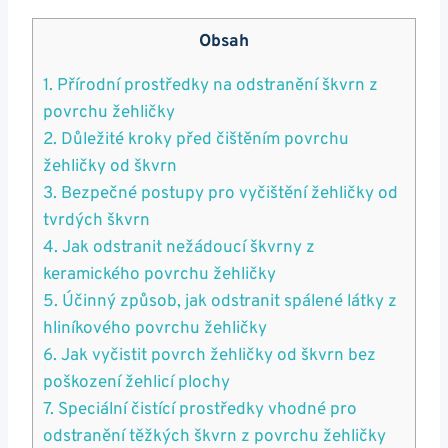
Obsah
1. ⁢Přírodní prostředky na odstranění škvrn z
povrchu žehličky
2. Důležité ‍kroky před‌ čištěním povrchu
žehličky od škvrn
3. Bezpečné postupy pro vyčištění žehličky⁢ od⁣
tvrdých škvrn
4.‍ Jak odstranit nežádoucí škvrny​ z
keramického povrchu žehličky
5. Účinný způsob, ‌jak odstranit spálené látky z
hliníkového povrchu ‌žehličky
6. Jak⁤ vyčistit ‍povrch žehličky od škvrn bez
poškození žehlicí plochy
7. Speciální čistící prostředky vhodné pro
odstranění těžkých škvrn z povrchu žehličky