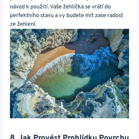
návod k použití. Vaše⁢ žehlička se vrátí ​do
perfektního stavu⁢ a vy budete ​mít zase radost
ze žehlení.
8. Jak Provést Prohlídku Povrchu