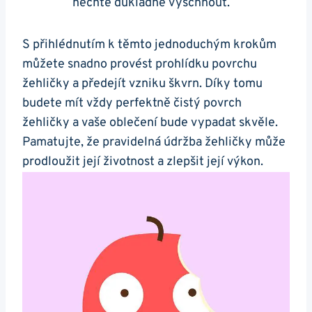
nechte důkladně ⁢vyschnout.
S přihlédnutím k těmto ⁢jednoduchým⁣ krokům
můžete snadno provést prohlídku povrchu⁢
žehličky ​a předejít vzniku‍ škvrn. Díky tomu
budete mít vždy perfektně čistý povrch
žehličky ‍a ⁣vaše oblečení bude ​vypadat skvěle.
Pamatujte, že​ pravidelná údržba žehličky může
prodloužit‌ její životnost ⁤a zlepšit její výkon.