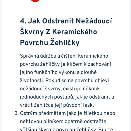
4.‍ Jak Odstranit Nežádoucí
Škvrny​ Z Keramického
Povrchu Žehličky
Správná údržba a⁣ čištění keramického
⁢povrchu žehličky je⁤ klíčem k‌ zachování
jejího funkčního výkonu a dlouhé
životnosti. Pokud ⁤se na povrchu ⁤objeví
‍nežádoucí škvrny, existuje několik⁣
jednoduchých‍ postupů, ‍jak je odstranit a
vrátit ⁤žehličce její původní lesk.
Ostrým předmětem jako je žiletkou nebo
nehtovou pilníkem​ opatrně odstraňte
většinu škvrn z povrchu žehličky. Buďte