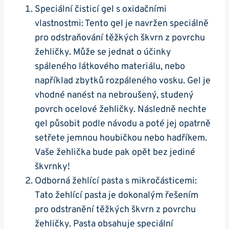
Speciální čisticí gel s oxidačními
vlastnostmi: Tento gel je navržen⁢ speciálně
⁣pro⁣ odstraňování těžkých škvrn z povrchu
žehličky. Může se jednat o účinky
spáleného ‍látkového materiálu, nebo
například zbytků rozpáleného vosku. Gel je ​
vhodné nanést na nebroušený, studený
povrch ocelové žehličky. Následně nechte​
gel ⁢působit ​podle návodu a​ poté jej opatrně
‌setřete jemnou houbičkou nebo‌ hadříkem.
Vaše‌ žehlička bude pak opět​ bez‌ jediné
⁤škvrnky!
Odborná žehlící pasta s mikročásticemi:‍
Tato žehlící pasta ‌je dokonalým řešením
pro odstranění těžkých škvrn z povrchu
žehličky. Pasta obsahuje speciální