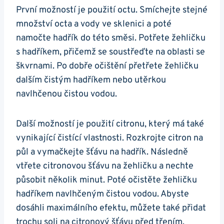
První možností je použití octu. Smíchejte⁤ stejné
množství⁢ octa a vody ve sklenici ⁣a poté
namočte hadřík do ⁣této směsi. Potřete⁣ žehličku
s⁢ hadříkem,‌ přičemž se ​soustřeďte na oblasti​ se
‍škvrnami. Po ⁣dobře očištění přetřete žehličku
dalším ​čistým hadříkem nebo utěrkou
navlhčenou⁢ čistou vodou.
Další ⁣možností je‌ použití citronu, který má také⁤
vynikající čistící ‍vlastnosti. Rozkrojte‌ citron ​na
půl a vymačkejte šťávu na hadřík. Následně
vtřete‍ citronovou šťávu na žehličku ⁣a nechte
působit několik minut. ​Poté očistěte‍ žehličku ​
hadříkem navlhčeným čistou vodou. Abyste
dosáhli maximálního efektu, můžete také přidat
trochu soli na citronový šťávu⁢ před ‌třením.