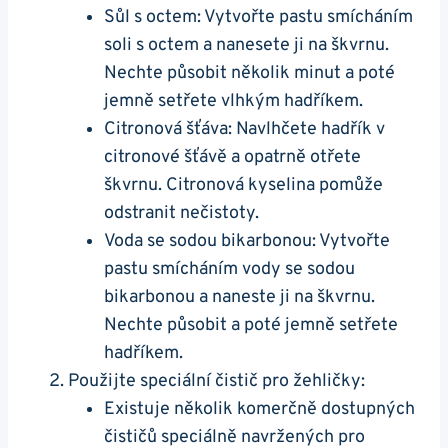
Sůl s‍ octem: Vytvořte pastu smícháním
soli ⁣s octem a nanesete ji ⁢na ‌škvrnu.⁤
Nechte působit několik‍ minut a poté
jemně setřete ⁣vlhkým​ hadříkem.
Citronová⁤ šťáva: Navlhčete ⁣hadřík v
citronové šťávě‍ a opatrně otřete
škvrnu. Citronová⁤ kyselina pomůže
odstranit nečistoty.
Voda ⁤se sodou bikarbonou:‍ Vytvořte
pastu ⁣smícháním vody se sodou
bikarbonou a naneste ji ​na škvrnu.
Nechte působit a poté jemně ⁢setřete
hadříkem.
Použijte speciální čistič pro​ žehličky:
Existuje několik komerčně dostupných
čističů⁤ speciálně navržených pro