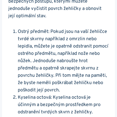
bezpečných‍ postupů, kterými můžete
jednoduše⁢ vyčistit povrch žehličky a​ obnovit⁤
její optimální stav.
Ostrý předmět: Pokud jsou na vaší žehličce
tvrdé​ skvrny například z omrzlin nebo
lepidla, můžete je ‌opatrně ⁤odstranit ‌pomocí
ostrého předmětu, například nože nebo
nůžek.‌ Jednoduše⁣ nabroušte hrot
předmětu a opatrně skrapejte skvrnu‍ z
povrchu⁣ žehličky. ⁤Při tom mějte na paměti,
že byste neměli poškrábat ⁤žehličku nebo
poškodit její povrch.
Kyselina octová: ‌Kyselina octová je
účinným a bezpečným prostředkem pro
odstranění tvrdých ‌skvrn z žehličky.