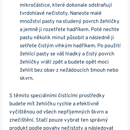
mikročástice, které ⁣dokonale odstraňují
tvrdohlavé nečistoty. Naneste⁣ malé
množství ⁣pasty na​ studený povrch žehličky
a ⁣jemně ji rozetřete hadříkem. ‌Poté nechte​
pastu několik minut ⁣působit a následně ji
setřete čistým vlhkým hadříkem. Po použití
žehlící pasty se váš‌ hladký a čistý‌ povrch
žehličky vrátí zpět a budete opět​ moci
žehlit ​bez obav z nežádoucích ‌šmouh nebo
‍skvrn.
S těmito​ speciálními čistícími⁤ prostředky
budete mít žehličku rychle a efektivně⁣
vyčištěnou⁢ od ‌všech nepříjemných škvrn a ​
znečištění. ‍Stačí pouze vybrat ten správný
produkt podle povahy nečistoty a následovat