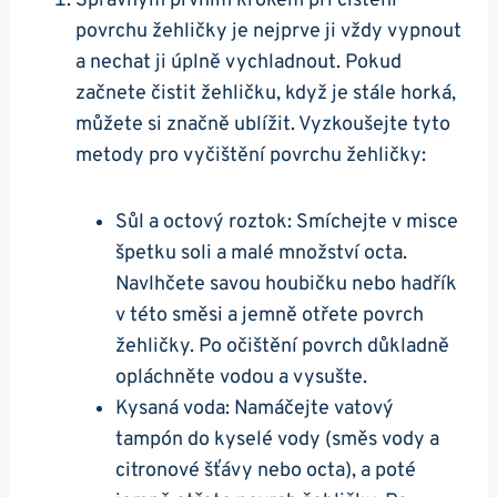
Správným prvním ⁤krokem při⁣ čištění
povrchu‌ žehličky je ⁢nejprve ‌ji vždy vypnout
‌a nechat ji úplně vychladnout. Pokud
začnete čistit žehličku,‌ když‍ je stále horká,
můžete‍ si⁤ značně ublížit. ⁣Vyzkoušejte ‌tyto
metody pro vyčištění povrchu žehličky:‍
Sůl⁢ a​ octový ‌roztok: Smíchejte v misce
špetku soli a‍ malé množství⁤ octa.
Navlhčete savou houbičku ‌nebo ‍hadřík
v této směsi a jemně otřete povrch
žehličky. ‌Po očištění povrch‌ důkladně
opláchněte vodou a vysušte.
Kysaná voda: Namáčejte vatový
tampón do kyselé ‍vody (směs vody a‍
citronové šťávy nebo octa), a poté