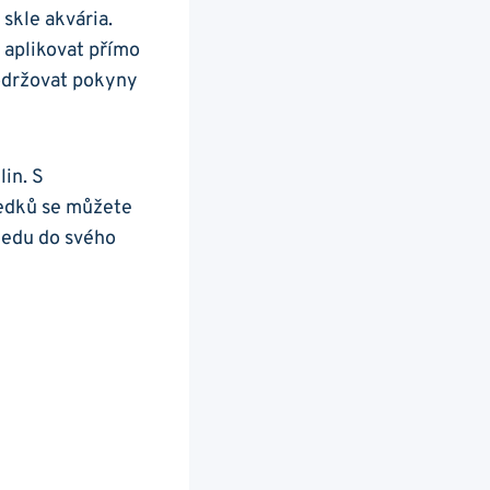
skle‍ akvária.
 aplikovat přímo​
 dodržovat pokyny
lin. S
ředků se můžete
ledu do ⁣svého