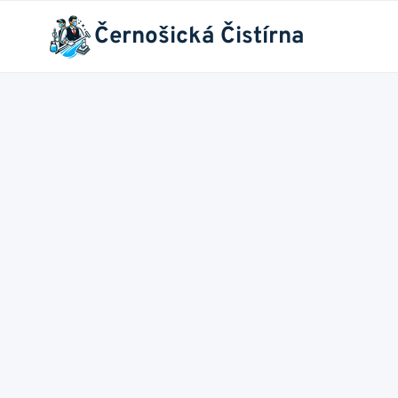
Přeskočit
Černošická Čistírna
na
obsah