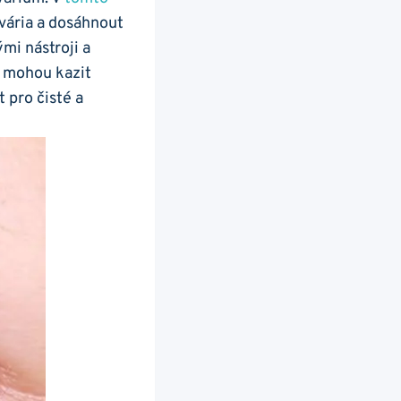
kvária a ⁣dosáhnout
mi nástroji a
 mohou kazit⁤
 pro čisté ​a