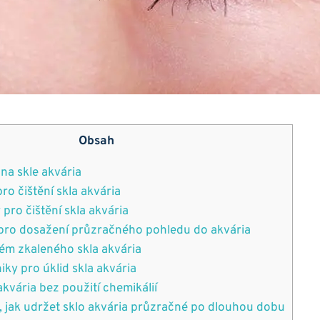
Obsah
 na skle‍ akvária
ro čištění skla akvária
o‌ čištění ⁣skla⁢ akvária
pro dosažení‌ průzračného pohledu⁣ do⁤ akvária
ém zkaleného​ skla akvária
ky pro úklid ‌skla akvária
​akvária bez použití‌ chemikálií
, jak udržet ⁤sklo akvária ‍průzračné po dlouhou dobu