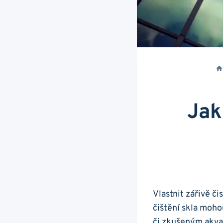
Jak
Vlastnit zářivě č
čištění ​skla moho
či zkušeným⁤ akva