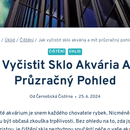
/
Úklid
/
Čištění
/
Jak vyčistit sklo akvária a mít průzračný poh
ČIŠTĚNÍ
ÚKLID
 Vyčistit Sklo Akvária A
Průzračný Pohled
Od
Černošická Čistírna
25. 6. 2024
isté akvárium je snem⁤ každého chovatele rybek. Nicméně,
u být občasá zkouška⁣ trpělivosti. Bez ohledu ‍na to, zda⁤ 
ristou, ‌je čištění skla nezbytnou součástí péče o vaše a