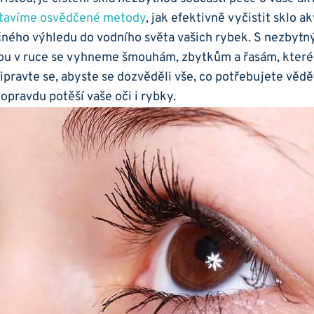
dstavíme osvědčené metody
,‌ jak efektivně vyčistit sklo‍ a
ného výhledu do vodního světa vašich rybek. S nezbytný
kou v ruce se vyhneme šmouhám, zbytkům a řasám, ⁣které
pravte se,​ abyste ‍se ⁣dozvěděli vše, ‌co potřebujete ⁤vědět
é opravdu potěší vaše oči i rybky.