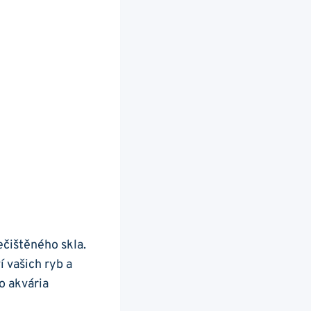
ečištěného skla.
ví vašich ryb a
o akvária‌