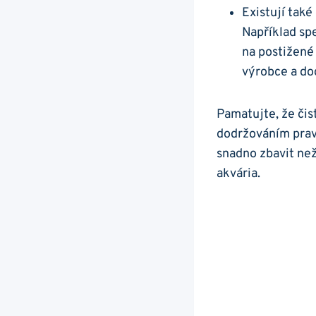
Existují⁤ tak
Například⁤ sp
na postižené 
výrobce a do
Pamatujte, že čisto
dodržováním prav
snadno zbavit než
akvária.