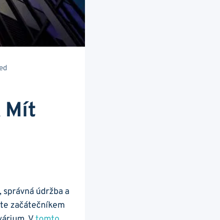
led
 Mít
 správná údržba⁣ a
jste začátečníkem⁣
kvárium. V
tomto⁤