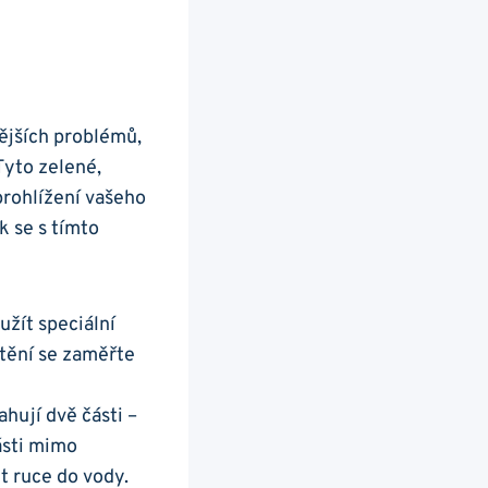
ějších problémů,
yto zelené,⁢
rohlížení⁣ vašeho
 se⁣ s tímto
užít speciální
tění se zaměřte⁢
ahují dvě části –
části mimo
t ⁢ruce do vody.