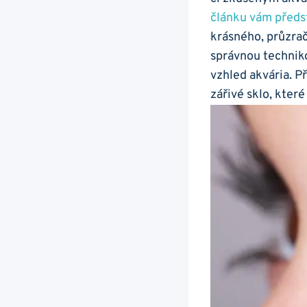
článku‌ vám​ pře
krásného, průzrač
správnou ‍techni
vzhled akvária. Při
zářivé⁣ sklo, ⁤kter