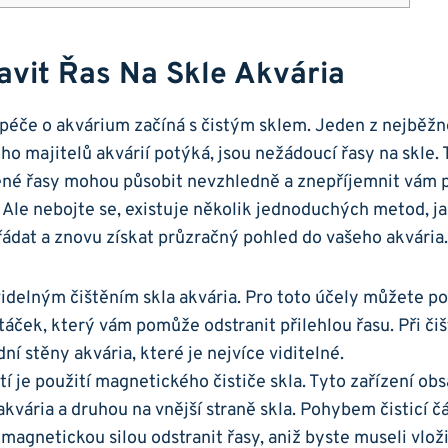
vit Řas‍ Na Skle‍ Akvária
péče o akvárium začíná s čistým sklem. Jeden z nejběžn
o majitelů akvárií potýká, jsou‌ nežádoucí řasy na skle. T
é ‌řasy‌ mohou působit⁢ nevzhledně a znepříjemnit⁣ vám p
 Ale nebojte ​se, existuje několik ⁢jednoduchých metod, jak
dat ​a znovu získat průzračný pohled do⁣ vašeho akvária.
delným čištěním skla​ akvária.⁤ Pro toto účely můžete po
áček, ⁣který vám pomůže⁣ odstranit přilehlou řasu. Při čiš
dní stěny akvária, které je nejvíce⁢ viditelné.
í je použití magnetického čističe skla. Tyto zařízení obs
 akvária a druhou na vnější straně skla.‍ Pohybem čisticí 
 ⁣magnetickou silou odstranit řasy, aniž byste museli vloži