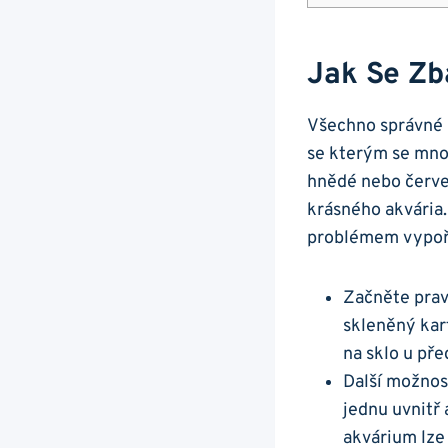
Jak Se Zba
Všechno správné ⁣
se kterým se mnoh
hnědé nebo červen
krásného akvária.‌
‍problémem vypořá
Začněte pravi
skleněný kart
na sklo u⁢ pře
Další možnost
jednu ‌uvnitř
akvárium‍ lze