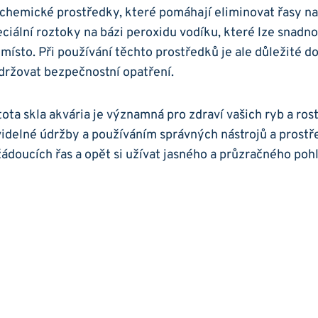
é ⁢chemické prostředky, které pomáhají eliminovat řasy na 
eciální roztoky na⁢ bázi peroxidu vodíku, které⁤ lze⁤ snadno
místo.⁣ Při používání ‌těchto prostředků je‌ ale ​důležité​
držovat bezpečnostní opatření.
ta skla ⁤akvária je významná⁣ pro zdraví vašich ryb‌ a⁢ rost
idelné​ údržby a používáním správných nástrojů a prost
ádoucích řas a opět si užívat jasného ⁣a ⁣průzračného poh