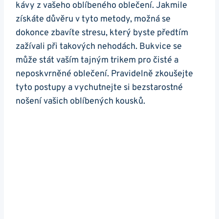
kávy z vašeho oblíbeného oblečení. Jakmile
získáte ⁢důvěru v tyto metody, možná‌ se
dokonce zbavíte stresu, ⁢který byste předtím
‌zažívali při takových ⁣nehodách. ‍Bukvice se ​
může stát vaším tajným trikem pro čisté ⁣a
neposkvrněné oblečení. Pravidelně​ zkoušejte
‌tyto ​postupy a ‍vychutnejte si bezstarostné​
nošení ⁢vašich oblíbených kousků.