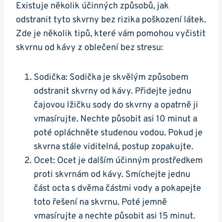
Existuje několik účinných‌ způsobů, jak⁤
odstranit⁣ tyto skvrny bez rizika ‍poškození látek.
Zde je několik tipů, které vám pomohou vyčistit
skvrnu od kávy z​ oblečení bez‍ stresu:
Sodička:⁢ Sodička je skvělým způsobem
odstranit skvrny od kávy. Přidejte jednu
⁢čajovou lžičku sody do‍ skvrny ⁤a opatrně ji
vmasírujte. Nechte působit asi 10 minut a
poté‍ opláchněte studenou vodou. Pokud ⁢je
skvrna stále viditelná, postup zopakujte.
Ocet:⁤ Ocet je dalším účinným prostředkem
⁢proti skvrnám od kávy. Smíchejte jednu⁣
část octa⁢ s dvěma ‍částmi vody a pokapejte
toto řešení‌ na skvrnu. Poté jemně
vmasírujte a nechte působit asi 15⁤ minut.