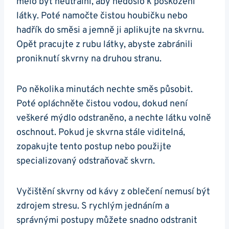
mělo⁤ být neutrální,⁢ aby⁢ nedošlo k​ poškození
látky. Poté namočte⁤ čistou ⁣houbičku nebo
hadřík do směsi a jemně ji aplikujte na skvrnu.
Opět⁣ pracujte z ⁢rubu látky,​ abyste⁢ zabránili
proniknutí skvrny na druhou stranu.
Po několika minutách nechte směs působit.
Poté ​opláchněte čistou ​vodou, dokud není⁤
veškeré mýdlo odstraněno, a nechte látku volně
oschnout. Pokud je ​skvrna stále viditelná,
zopakujte tento postup nebo použijte
specializovaný ‌odstraňovač skvrn.
Vyčištění skvrny od kávy z ⁣oblečení nemusí ⁢být
⁤zdrojem stresu. S ⁤rychlým jednáním a
správnými postupy můžete snadno​ odstranit