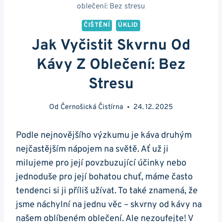
oblečení: Bez stresu
ČIŠTĚNÍ
ÚKLID
Jak Vyčistit Skvrnu Od
Kávy Z Oblečení: Bez
Stresu
Od
Černošická Čistírna
24. 12. 2025
Podle nejnovějšího výzkumu je káva druhým
nejčastějším ⁢nápojem na světě. Ať už ji⁣
milujeme pro ⁢její povzbuzující účinky nebo
jednoduše pro její bohatou chuť, máme často
⁤tendenci si ji příliš užívat. To také⁤ znamená, že
jsme⁣ náchylní na jednu věc – ​skvrny od​ kávy ‍na
našem‍ oblíbeném oblečení. ‍Ale ⁣nezoufejte!⁣ V