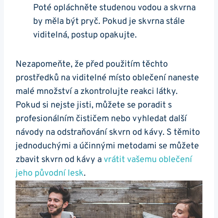
Poté opláchněte studenou vodou⁤ a skvrna
⁣by měla být pryč. Pokud je skvrna stále‌
viditelná, postup ‍opakujte.
Nezapomeňte, ​že před použitím těchto
prostředků na ⁣viditelné⁢ místo oblečení naneste
malé množství a zkontrolujte ‌reakci látky.
Pokud si nejste jisti, můžete se poradit s​
profesionálním čističem nebo ⁢vyhledat další
‌návody ⁣na⁢ odstraňování skvrn od kávy. S těmito
jednoduchými a účinnými metodami se můžete
zbavit skvrn od ‍kávy ⁢a​
vrátit vašemu oblečení
jeho‍ původní lesk
.