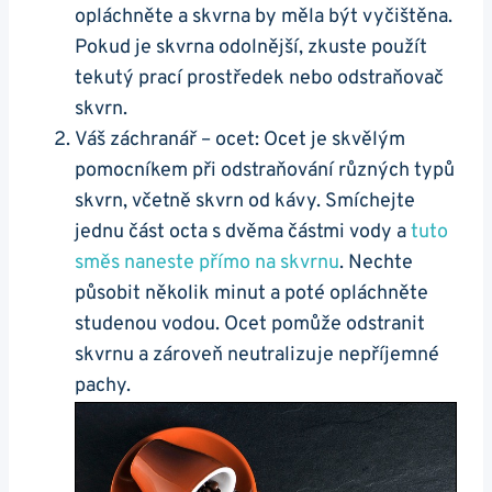
opláchněte‌ a skvrna by měla být vyčištěna.
Pokud ‍je skvrna odolnější, zkuste použít
tekutý ​prací prostředek nebo odstraňovač
skvrn.
Váš záchranář – ocet: Ocet je⁢ skvělým⁣
pomocníkem při odstraňování různých typů‌
skvrn, včetně‍ skvrn‌ od kávy. Smíchejte
jednu ⁢část octa s ​dvěma částmi vody ​a
tuto
směs naneste přímo na skvrnu
. Nechte‌
působit několik minut a ⁣poté⁤ opláchněte
studenou⁤ vodou. Ocet pomůže odstranit
skvrnu a zároveň neutralizuje⁢ nepříjemné
pachy.