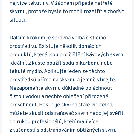
nejvíce tekutiny.⁣ V žádném případě netřetě
skvrnu, protože byste to mohli rozetřít ​a zhoršit
situaci.
Dalším krokem je správná volba čisticího
prostředku. Existuje několik ​domácích
produktů, které jsou pro čištění kávových ​skvrn
ideální. Zkuste použít sodu bikarbonu nebo
tekuté mýdlo. Aplikujte jeden ze těchto​
prostředků přímo​ na skvrnu ​a jemně ⁤vtírejte.
Nezapomeňte ⁣skvrnu⁣ důkladně ​opláchnout
‍čistou vodou ⁣a⁢ nechte oblečení přirozeně
proschnout. Pokud‌ je skvrna stále viditelná,
⁤můžete zkusit odstraňovač skvrn‍ nebo jej svěřit
do rukou profesionálů, kteří mají více
zkušeností s⁢ odstraňováním obtížných skvrn.