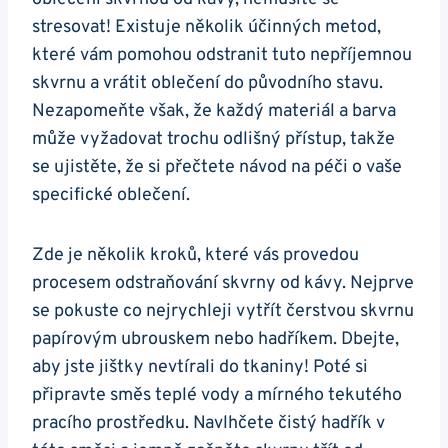
stresovat! Existuje několik účinných metod,
které vám ‌pomohou odstranit tuto nepříjemnou
skvrnu a vrátit oblečení do původního stavu.
Nezapomeňte⁣ však,⁢ že ‍každý materiál a barva
může vyžadovat trochu odlišný​ přístup,​ takže
se ujistěte, že si přečtete návod na péči‍ o ​vaše‌
specifické oblečení.
Zde‌ je několik kroků, ‌které vás provedou⁢
procesem odstraňování skvrny od⁣ kávy. Nejprve⁣
se pokuste co⁢ nejrychleji vytřít čerstvou skvrnu
papírovým ubrouskem nebo hadříkem. Dbejte,
aby jste jištky nevtírali do tkaniny! Poté si
připravte ⁢směs teplé ⁣vody ⁢a mírného tekutého
pracího prostředku. Navlhčete ​čistý hadřík v