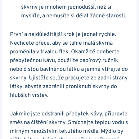
skvrny ⁤je mnohem jednodušší, ⁣než si
myslíte, a ‌nemusíte si⁢ dělat žádné starosti.
První a nejdůležitější krok je jednat rychle.
⁢Nechcete přece, aby se⁣ tahle ⁢malá‍ skvrna
proměnila v trvalou flek. ‍Okamžitě ‌odeberte
přebytečnou kávu, použijte‌ papírový ručník
nebo čistou ⁣bavlněnou látku a jemně vtírejte do
skvrny. Ujistěte se,⁣ že pracujete ze zadní strany
látky, abyste zabránili proniknutí skvrny‍ do
hlubších vrstev.
Jakmile jste⁣ odstranili přebytek ​kávy, připravte
směs ⁤na čištění skvrny.​ Smíchejte⁣ teplou​ vodu s
mírným množstvím ​tekutého mýdla.⁢ Mýdlo ‌by