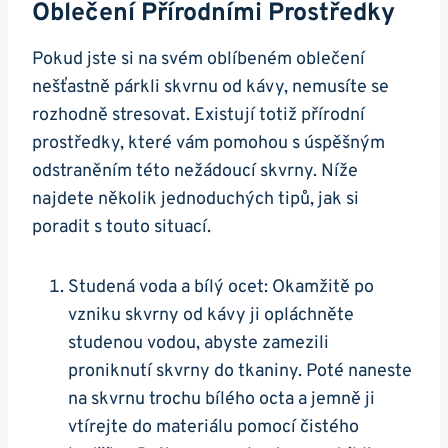
Oblečení Přírodními ⁣prostředky
Pokud ​jste⁢ si na svém ‌oblíbeném oblečení
nešťastně párkli skvrnu od ​kávy, nemusíte se
rozhodně stresovat. Existují totiž ‍přírodní‌
prostředky, které vám pomohou s úspěšným
odstraněním této nežádoucí ​skvrny.⁢ Níže
najdete ‍několik⁤ jednoduchých tipů, jak si
poradit s touto situací.
Studená voda a bílý ocet:‌ Okamžitě po
‍vzniku skvrny od kávy ji opláchněte⁢
studenou vodou, abyste zamezili
proniknutí skvrny⁢ do tkaniny.⁤ Poté naneste
na‌ skvrnu trochu bílého octa a jemně‌ ji
vtírejte do materiálu pomocí čistého