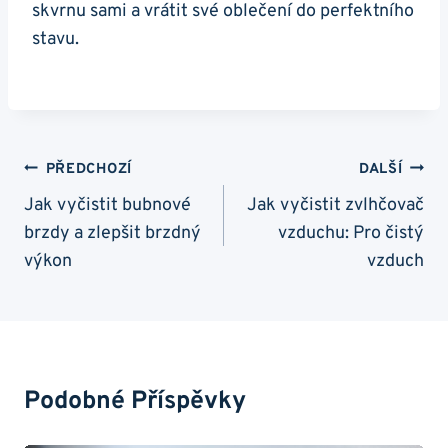
skvrnu sami a vrátit své oblečení do perfektního
stavu.
Navigace
PŘEDCHOZÍ
DALŠÍ
Pro
Jak vyčistit bubnové
Jak vyčistit zvlhčovač
brzdy a zlepšit brzdný
vzduchu: Pro čistý
Příspěvek
výkon
vzduch
Podobné Příspěvky