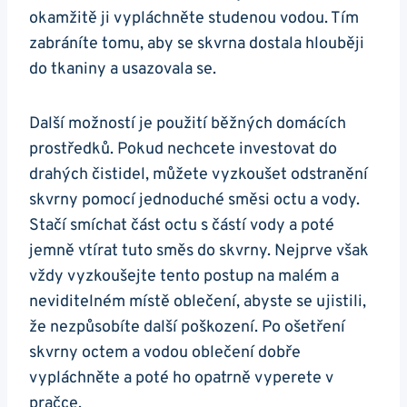
okamžitě ji vypláchněte‌ studenou vodou. Tím
zabráníte tomu, aby se skvrna dostala hlouběji
do tkaniny ‌a ⁤usazovala se.
Další možností⁤ je použití běžných⁣ domácích
prostředků. ⁤Pokud nechcete investovat do
⁤drahých čistidel, můžete vyzkoušet ⁣odstranění
⁤skvrny ‌pomocí jednoduché⁤ směsi octu ⁢a vody.⁤
Stačí‌ smíchat část octu s částí ‍vody ‍a‌ poté
jemně ‌vtírat tuto ​směs do ⁣skvrny. Nejprve však
vždy vyzkoušejte tento postup na malém a
neviditelném místě ⁢oblečení, ⁤abyste se ujistili,
že⁢ nezpůsobíte další poškození. Po ošetření‍
skvrny octem a vodou ‍oblečení dobře
vypláchněte a poté ho opatrně vyperete⁤ v
pračce.