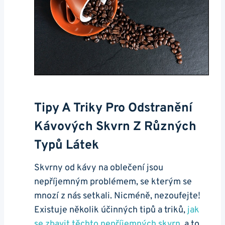
Tipy A ⁤triky Pro Odstranění
Kávových Skvrn‍ Z Různých
Typů Látek
Skvrny od ‌kávy​ na ‌oblečení jsou
nepříjemným problémem, ‍se kterým‍ se
‍mnozí z nás ⁢setkali.‌ Nicméně, nezoufejte!
Existuje několik účinných tipů‌ a triků,
jak
se zbavit​ těchto nepříjemných skvrn
, a‌ to