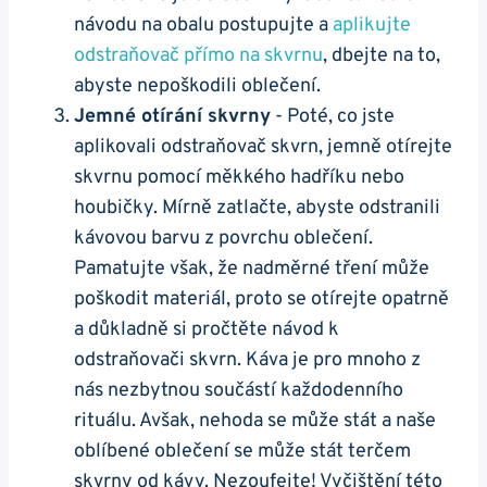
‍návodu na obalu ‍postupujte a
aplikujte
⁢odstraňovač přímo na‌ skvrnu
, dbejte‌ na to,
abyste nepoškodili oblečení.
Jemné otírání skvrny
​- Poté, co ⁢jste‌
aplikovali odstraňovač skvrn, jemně otírejte
skvrnu pomocí měkkého hadříku nebo
houbičky. Mírně​ zatlačte, abyste ⁤odstranili
⁤kávovou barvu z povrchu oblečení.
Pamatujte však, že nadměrné ​tření⁣ může
poškodit materiál, proto​ se otírejte opatrně
a důkladně si pročtěte‌ návod k⁤
odstraňovači skvrn. ‍Káva je ‍pro mnoho z‌
nás nezbytnou součástí každodenního​
rituálu. Avšak, nehoda se ⁤může stát a naše⁣
oblíbené oblečení se může stát terčem
skvrny od kávy. Nezoufejte! Vyčištění této