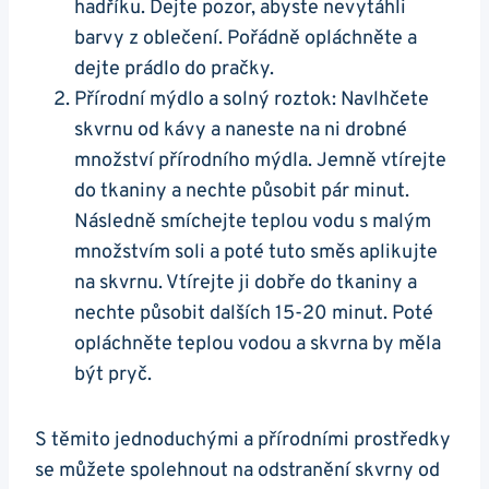
hadříku. Dejte pozor, ​abyste nevytáhli
barvy ​z​ oblečení. ​Pořádně opláchněte a
dejte prádlo ​do​ pračky.
Přírodní mýdlo a solný roztok: Navlhčete
skvrnu od ⁢kávy a naneste na ni drobné⁤
množství přírodního mýdla.⁢ Jemně vtírejte
‍do tkaniny⁢ a nechte působit pár minut.
Následně smíchejte ​teplou⁤ vodu s malým
množstvím soli ‌a poté ​tuto směs ⁣aplikujte
na skvrnu. Vtírejte ji dobře‍ do tkaniny a
nechte⁢ působit dalších 15-20 ⁣minut. Poté
⁢opláchněte teplou ⁤vodou a⁤ skvrna by měla
být⁣ pryč.
S‍ těmito jednoduchými a přírodními ​prostředky
se můžete spolehnout na odstranění skvrny od