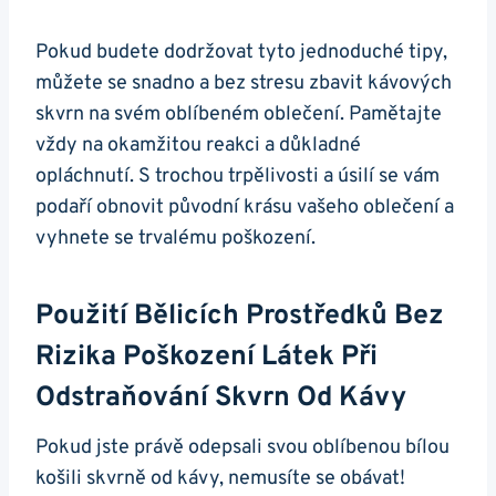
Pokud budete dodržovat tyto jednoduché tipy,
můžete se snadno‍ a bez stresu zbavit kávových
skvrn na​ svém⁣ oblíbeném ‌oblečení. ‌Pamětajte
vždy na okamžitou reakci⁢ a důkladné
opláchnutí. S trochou trpělivosti a úsilí se ​vám⁤
podaří obnovit původní krásu vašeho oblečení a
vyhnete ⁤se⁤ trvalému ⁣poškození.
Použití ‍bělicích ‌prostředků Bez
Rizika Poškození Látek ‌při
Odstraňování Skvrn Od Kávy
Pokud jste⁣ právě odepsali⁤ svou ‌oblíbenou bílou
košili ⁢skvrně od kávy, nemusíte se obávat!