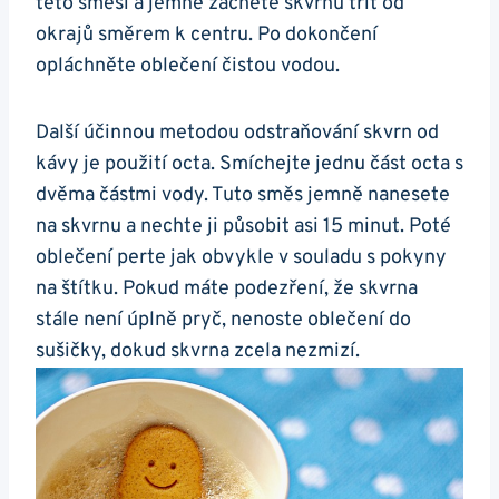
této směsi a ⁤jemně⁢ začněte skvrnu ⁣třít od⁣
okrajů směrem k centru. Po dokončení
opláchněte oblečení čistou‍ vodou.
Další účinnou metodou odstraňování skvrn od
⁢kávy ​je⁢ použití⁤ octa. Smíchejte​ jednu část octa ‍s
​dvěma‌ částmi vody. Tuto ‍směs jemně nanesete
na skvrnu a nechte ji působit asi⁤ 15 minut. Poté‌
oblečení perte jak⁤ obvykle v souladu‍ s ⁣pokyny
na štítku. Pokud máte podezření, ⁣že skvrna
stále není úplně pryč, nenoste oblečení ‍do
sušičky, dokud skvrna​ zcela nezmizí.