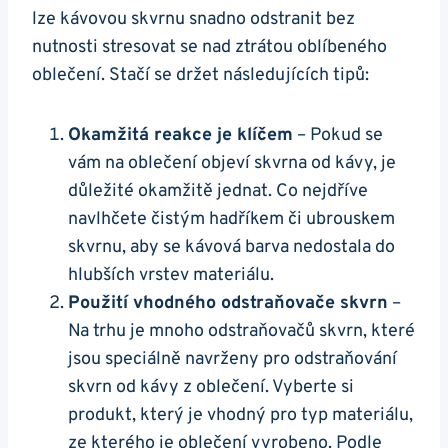
‍lze ‌kávovou skvrnu snadno odstranit ‌bez⁤
nutnosti stresovat ​se nad ztrátou oblíbeného
oblečení.‌ Stačí se držet následujících ⁢tipů:
Okamžitá reakce⁤ je klíčem
– Pokud‍ se
vám na ‍oblečení ⁣objeví skvrna​ od⁢ kávy, je⁤
důležité ‍okamžitě‌ jednat. Co nejdříve
navlhčete čistým ​hadříkem či ubrouskem
skvrnu, aby se kávová⁤ barva‌ nedostala do
hlubších vrstev materiálu.
Použití vhodného odstraňovače skvrn
–
Na trhu‌ je mnoho odstraňovačů ‌skvrn, které
jsou speciálně navrženy pro odstraňování‍
skvrn od kávy z oblečení. Vyberte si
⁤produkt, který je⁣ vhodný pro typ materiálu,​
ze⁢ kterého je oblečení vyrobeno. Podle