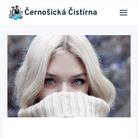
Přeskočit
Černošická Čistírna
na
obsah