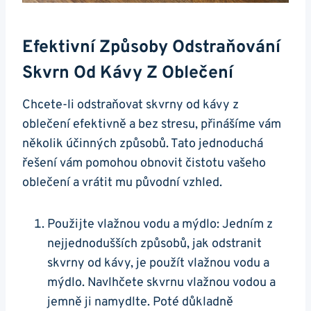
Efektivní Způsoby‌ Odstraňování
Skvrn Od Kávy ​z ‌oblečení
Chcete-li odstraňovat skvrny od ​kávy z​
oblečení⁢ efektivně a‌ bez stresu, přinášíme vám
několik​ účinných způsobů. ⁣Tato ‍jednoduchá
řešení​ vám ‌pomohou obnovit​ čistotu⁤ vašeho
oblečení​ a vrátit mu původní ⁢vzhled.
Použijte vlažnou vodu a mýdlo: Jedním⁣ z
nejjednodušších způsobů, jak odstranit
skvrny od‌ kávy,​ je​ použít⁢ vlažnou vodu⁢ a‍
mýdlo. Navlhčete⁤ skvrnu vlažnou vodou a
jemně ji namydlte. ​Poté ‌důkladně