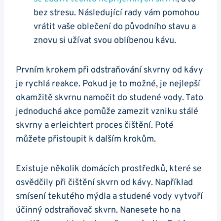
bez ​stresu. Následující rady vám ‌pomohou
⁢vrátit ‌vaše oblečení do původního‍ stavu a
⁢znovu si⁣ užívat svou ​oblíbenou kávu.
Prvním krokem při‌ odstraňování skvrny od⁤ kávy
je rychlá reakce. Pokud je to možné, ⁤je⁢ nejlepší
⁤okamžitě skvrnu ‌namočit do studené vody. Tato
jednoduchá akce pomůže zamezit vzniku ⁣stálé
skvrny a erleichtert proces čištění. Poté
můžete přistoupit k dalším krokům.
Existuje několik domácích⁤ prostředků, které se
osvědčily při čištění skvrn od kávy. Například
smísení tekutého‍ mýdla⁤ a studené vody vytvoří
účinný​ odstraňovač skvrn. Nanesete⁢ ho na