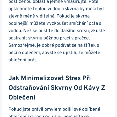
postiženou‍ oblast a jemně vmasírujte.⁢ Poté
opláchněte teplou vodou a⁣ skvrna by měla být
zjevně‌ méně viditelná. Pokud je skvrna‌
odolnější, můžete vyzkoušet smíchání octa s
vodou. Než se pustíte​ do dalšího kroku, zkuste
odstranit skvrnu běžnou prací v ⁤pračce.‍
Samozřejmě, je dobré ⁢podívat se na štítek s
‍péčí ‌o oblečení, abyste se ujistili, že můžete
oblečení prát.
Jak ⁤minimalizovat Stres⁣ Při
Odstraňování Skvrny⁤ Od Kávy Z
Oblečení
Pokud jste právě omylem polili⁢ své oblíbené
oblečení skvrnou‌ od kávy, nemusíte se