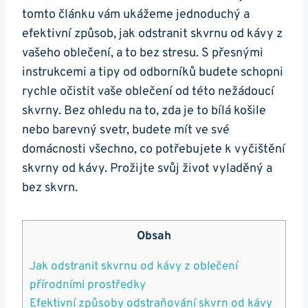
tomto článku vám​ ukážeme jednoduchý a‌
efektivní způsob, jak odstranit skvrnu⁤ od kávy z
vašeho oblečení, a to bez stresu. ⁢S přesnými
instrukcemi a tipy⁣ od ‍odborníků budete schopni
rychle očistit vaše oblečení od této⁢ nežádoucí
skvrny. Bez ohledu​ na to, ⁣zda‌ je ⁤to⁤ bílá ‍košile
nebo ‌barevný svetr, ‌budete ⁢mít ve své
domácnosti všechno, co potřebujete k vyčištění
skvrny od kávy. ⁤Prožijte svůj ⁣život‌ vyladěný a
bez ⁤skvrn.
Obsah
Jak odstranit skvrnu od kávy z oblečení
přírodními ⁣prostředky
Efektivní způsoby‌ odstraňování skvrn od kávy ​