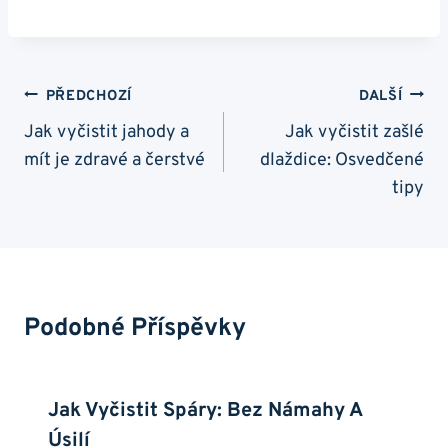
Navigace
PŘEDCHOZÍ
DALŠÍ
Pro
Jak vyčistit jahody a
Jak vyčistit zašlé
mít je zdravé a čerstvé
dlaždice: Osvedčené
Příspěvek
tipy
Podobné Příspěvky
Jak Vyčistit Spáry: Bez Námahy A
Úsilí