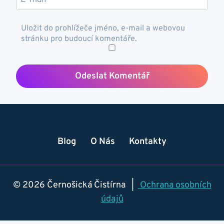
Uložit do prohlížeče jméno, e-mail a webovou
stránku pro budoucí komentáře.
Blog
O Nás
Kontakty
© 2026 Černošická Čistírna |
Ochrana osobních
údajů