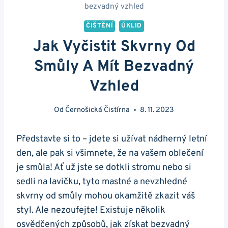
bezvadný vzhled
ČIŠTĚNÍ
ÚKLID
Jak Vyčistit Skvrny Od
Smůly A Mít Bezvadný
Vzhled
Od
Černošická Čistírna
8. 11. 2023
Představte si to – jdete si užívat nádherný letní
den, ale pak si všimnete, že na vašem oblečení
je smůla! Ať už jste se dotkli stromu nebo si
sedli na lavičku, tyto mastné a nevzhledné
skvrny od smůly mohou okamžitě zkazit váš
styl. Ale nezoufejte! Existuje několik
osvědčených způsobů, jak získat bezvadný