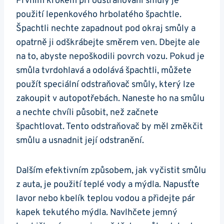
Prvním krokem při odstraňování smůly je
použití lepenkového hrbolatého špachtle.
Špachtli nechte zapadnout pod okraj smůly a
opatrně ji odškrábejte směrem ven. Dbejte ale
na to, abyste nepoškodili povrch vozu. Pokud je
smůla tvrdohlavá a odolává špachtli, můžete
použít speciální odstraňovač smůly, který lze
zakoupit v autopotřebách. Naneste ho na smůlu
a nechte chvíli působit, než začnete
špachtlovat. Tento odstraňovač by měl změkčit
smůlu a usnadnit její odstranění.
Dalším efektivním způsobem, jak vyčistit smůlu
z auta, je použití teplé vody a mýdla. Napusťte
lavor nebo kbelík teplou vodou a přidejte pár
kapek tekutého mýdla. Navlhčete jemný