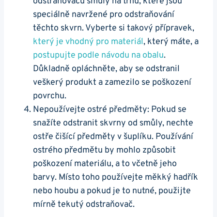
odstraňovačů smůly na trhu, které jsou
speciálně navržené pro odstraňování
těchto skvrn. Vyberte si takový přípravek,
který je vhodný pro materiál
, který máte, a
postupujte podle návodu na obalu
.
Důkladně opláchněte, aby se odstranil
veškerý produkt a zamezilo se poškození
povrchu.
Nepoužívejte ostré předměty: Pokud se
snažíte odstranit skvrny od smůly, nechte
ostře čišící předměty v šuplíku. Používání
ostrého předmětu by mohlo způsobit
poškození materiálu, a to včetně jeho
barvy. Místo toho používejte měkký hadřík
nebo houbu a pokud je to nutné, použijte
mírně tekutý odstraňovač.