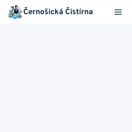
Přeskočit
Černošická Čistírna
na
obsah