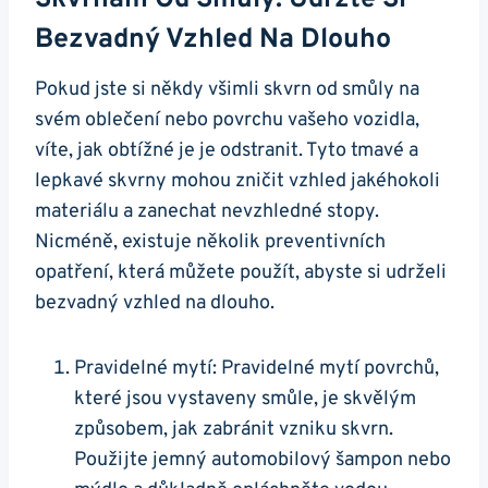
Skvrnám Od Smůly: Udržte Si
Bezvadný Vzhled Na Dlouho
Pokud jste si někdy všimli skvrn od smůly na
svém oblečení nebo povrchu vašeho vozidla,
víte, jak obtížné je je odstranit. Tyto tmavé a
lepkavé skvrny mohou zničit vzhled jakéhokoli
materiálu a zanechat nevzhledné stopy.
Nicméně, existuje několik preventivních
opatření, která můžete použít, abyste si udrželi
bezvadný vzhled na dlouho.
Pravidelné mytí: Pravidelné mytí povrchů,
které jsou vystaveny smůle, je skvělým
způsobem, jak zabránit vzniku skvrn.
Použijte jemný automobilový šampon nebo