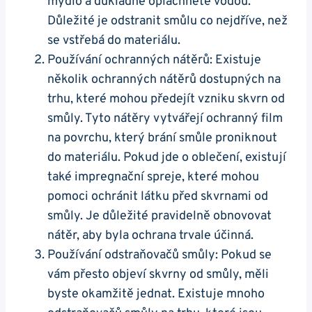
mýdlo a důkladně opláchněte vodou.
Důležité je odstranit smůlu co nejdříve, než
se vstřebá do materiálu.
Používání ochranných nátěrů: Existuje
několik ochranných nátěrů dostupných na
trhu, které mohou předejít vzniku skvrn od
smůly. Tyto nátěry vytvářejí ochranný film
na povrchu, který brání smůle proniknout
do materiálu. Pokud jde o oblečení, existují
také impregnační spreje, které mohou
pomoci ochránit látku před skvrnami od
smůly. Je důležité pravidelně obnovovat
nátěr, aby byla ochrana trvale účinná.
Používání odstraňovačů smůly: Pokud se
vám přesto objeví skvrny od smůly, měli
byste okamžitě jednat. Existuje mnoho