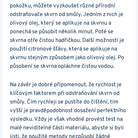
pokožku, můžete vyzkoušet různé přírodní
odstraňovače skvrn od smůly. Jedním z nich je
olivový olej, který se aplikuje na skvrnu a
ponechá se působit několik minut. Poté se
skvrna otře čistou hadřičkou. Další možností je
použití citronové šťávy, která se aplikuje na
skvrnu stejným způsobem jako olivový olej. Po
působení se skvrna opláchne čistou vodou.
Na závěr je dobré připomenout, že rychlost je
klíčovým faktorem při odstraňování skvrn od
smůly. Čím rychleji se pustíte do čištění, tím
vyšší je pravděpodobnost dosažení perfektního
výsledku. Vždy je však vhodné provést test na
malé neviditelné části materiálu, abyste si byli
jisti, že použité metody nezpůsobí žádné