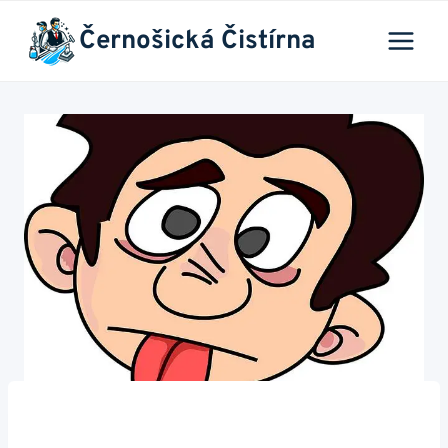
Přeskočit
Černošická Čistírna
na
obsah