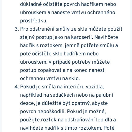
důkladně ⁣očistěte povrch ‌hadříkem nebo
ubrouskem ⁢a naneste vrstvu ochranného⁤
prostředku.
Pro odstranění smůly ze ‍skla můžete použít
stejný ⁣postup jako na karoserii. Navlhčete‌
hadřík s roztokem, jemně potřete smůlu a‌
poté očistěte sklo hadříkem nebo
ubrouskem. ⁤V případě potřeby můžete
postup zopakovat a na konec nanést⁣
ochrannou vrstvu na sklo.
Pokud je smůla⁢ na interiéru vozidla,
například ⁢na sedačkách‍ nebo ⁢na palubní⁣
desce, je důležité být opatrný, ⁢abyste
povrch nepoškodili. Pokud je možné,
⁤použijte roztok na odstraňování lepidla ⁤a
navlhčete‌ hadřík s tímto roztokem. ‍Poté