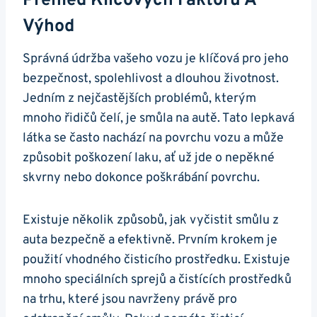
Přehled Klíčových Faktorů A‌
Výhod
Správná ​údržba vašeho vozu‍ je klíčová pro jeho
bezpečnost, spolehlivost ⁣a dlouhou životnost.
⁤Jedním z ‌nejčastějších problémů, kterým
mnoho řidičů ⁣čelí, ‌je smůla na autě. Tato lepkavá
látka se často ‍nachází na povrchu vozu⁤ a může
⁤způsobit​ poškození laku,​ ať už ⁣jde o nepěkné
⁤skvrny nebo⁤ dokonce ⁣poškrábání povrchu.
Existuje několik ‌způsobů, jak vyčistit smůlu z​
auta ⁣bezpečně a efektivně. ⁢Prvním krokem je⁣
použití vhodného čisticího prostředku. Existuje
mnoho speciálních sprejů a⁣ čistících prostředků‌
na⁣ trhu, které⁢ jsou⁤ navrženy právě pro