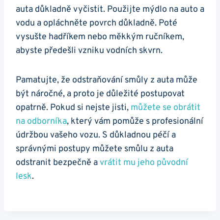
auta důkladně vyčistit. Použijte ⁢mýdlo na ‌auto ‍a
vodu⁢ a ⁣opláchněte ⁤povrch‌ důkladně. Poté
vysušte hadříkem nebo měkkým ručníkem,
abyste předešli vzniku vodních ⁣skvrn.
Pamatujte, že‌ odstraňování smůly z auta může
být​ náročné, a proto je ​důležité postupovat
opatrně. Pokud si nejste​ jisti,
můžete ‌se obrátit
na odborníka
, ⁤který vám pomůže s ‌profesionální
údržbou vašeho vozu. S ⁢důkladnou péčí a
⁢správnými ⁢postupy⁤ můžete smůlu z auta
odstranit bezpečně⁤ a
vrátit mu jeho původní
lesk
.