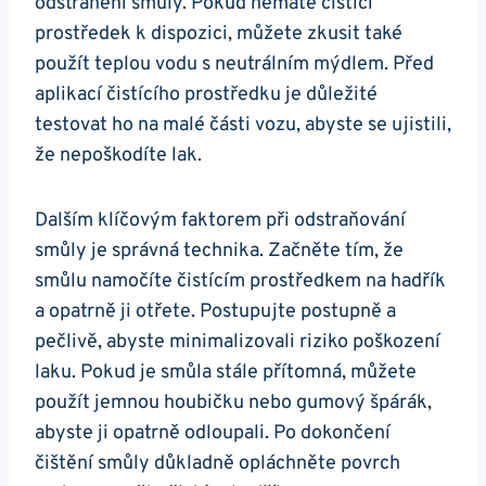
odstranění smůly. Pokud nemáte čisticí
prostředek k⁢ dispozici, můžete zkusit ⁢také
použít teplou vodu ⁤s neutrálním mýdlem. Před
aplikací čistícího​ prostředku je důležité
testovat‍ ho na malé části vozu, abyste se ujistili,
že ​nepoškodíte​ lak.
Dalším klíčovým faktorem při odstraňování
‌smůly je správná technika. Začněte tím, že
smůlu ‍namočíte čistícím prostředkem ⁢na hadřík
a opatrně ji otřete. Postupujte postupně a
pečlivě,‍ abyste minimalizovali riziko poškození​
laku. Pokud je smůla stále přítomná,​ můžete​
použít ⁣jemnou ⁣houbičku nebo gumový ​špárák,
abyste ji opatrně ⁢odloupali. Po dokončení
čištění smůly důkladně opláchněte povrch