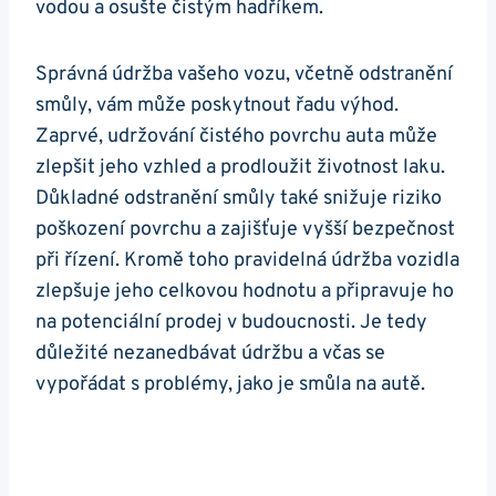
vodou a osušte čistým‌ hadříkem.
Správná údržba ⁢vašeho‌ vozu, ⁣včetně odstranění
smůly, vám může ‌poskytnout řadu výhod.
Zaprvé, udržování čistého povrchu auta může
zlepšit jeho vzhled a​ prodloužit‌ životnost laku.
Důkladné odstranění smůly také snižuje riziko
⁤poškození⁢ povrchu a zajišťuje​ vyšší ⁤bezpečnost​
při ​řízení. Kromě toho pravidelná údržba ​vozidla
zlepšuje jeho celkovou hodnotu a připravuje ho
na⁤ potenciální prodej v budoucnosti. Je tedy
důležité nezanedbávat údržbu a včas se
vypořádat s problémy,‌ jako je smůla na autě.