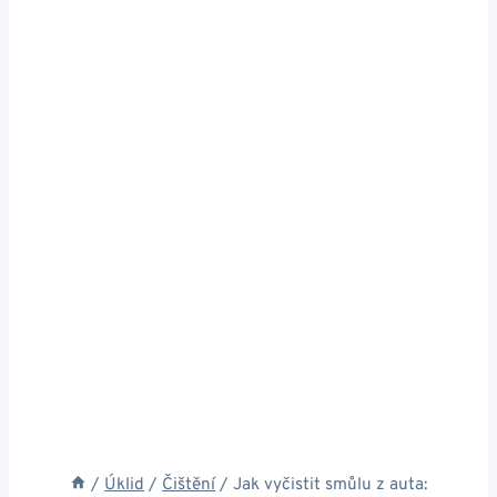
/
Úklid
/
Čištění
/
Jak vyčistit smůlu z auta: