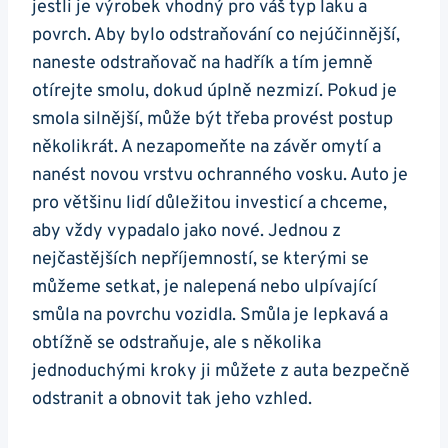
jestli je výrobek vhodný pro váš typ laku ​a
povrch. ⁢Aby bylo odstraňování co nejúčinnější,
naneste odstraňovač na hadřík a tím jemně
otírejte⁣ smolu, dokud úplně nezmizí. Pokud​ je
smola ⁤silnější, může být ​třeba provést postup
několikrát. A nezapomeňte na závěr⁢ omytí a
nanést novou vrstvu ochranného‌ vosku. Auto je
pro většinu lidí důležitou investicí a ‌chceme,
⁢aby vždy vypadalo jako nové. Jednou z
nejčastějších nepříjemností,‌ se kterými se
můžeme setkat, ⁤je nalepená⁣ nebo ulpívající
⁢smůla​ na povrchu vozidla. Smůla je lepkavá a
obtížně se odstraňuje,⁤ ale s několika
jednoduchými kroky ji můžete⁤ z auta⁢ bezpečně ​
odstranit a obnovit tak jeho vzhled.