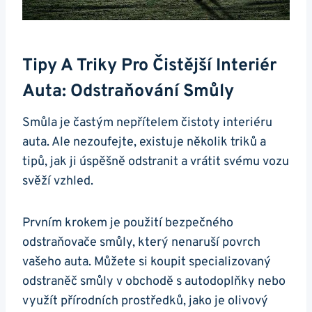
Tipy ‍a⁤ Triky⁤ Pro⁢ Čistější ‍interiér
Auta: Odstraňování Smůly
Smůla je častým nepřítelem ⁢čistoty interiéru
auta. Ale nezoufejte, existuje několik triků a
tipů, jak ji úspěšně odstranit a vrátit svému vozu
svěží vzhled. ‌
Prvním krokem je použití bezpečného
odstraňovače smůly, který nenaruší povrch⁤
vašeho auta. Můžete si koupit specializovaný
odstraněč smůly v obchodě s autodoplňky nebo
využít ​přírodních prostředků, jako je olivový