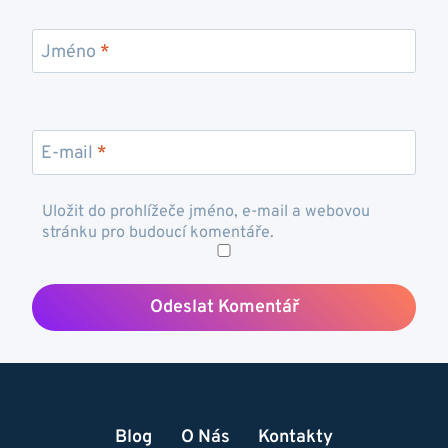
Jméno
*
E-mail
*
Uložit do prohlížeče jméno, e-mail a webovou
stránku pro budoucí komentáře.
Blog
O Nás
Kontakty