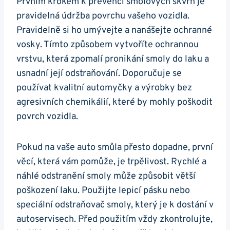
Prvním krokem k prevenci smolových skvrn je
pravidelná údržba povrchu vašeho vozidla.
Pravidelně si ho umývejte a nanášejte ochranné
vosky. Tímto způsobem‌ vytvoříte ochrannou
vrstvu, která zpomalí pronikání smoly do laku a
usnadní její⁤ odstraňování. Doporučuje se
používat kvalitní automyčky a výrobky bez⁤
agresivních chemikálií, které by​ mohly poškodit
povrch vozidla. ⁢
Pokud na vaše auto smůla přesto dopadne, ⁣první
věcí, která ⁢vám pomůže, je ​trpělivost. Rychlé ‌a⁢
náhlé ⁤odstranění ​smoly může způsobit větší⁣
poškození laku. Použijte lepicí pásku​ nebo
speciální odstraňovač smoly, který⁢ je k dostání‌ v
autoservisech. Před použitím vždy ‌zkontrolujte,​