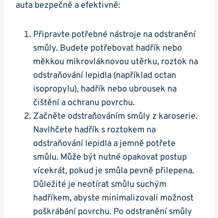
auta bezpečně a‌ efektivně:
Připravte potřebné nástroje na odstranění
smůly. ‍Budete potřebovat hadřík nebo
měkkou mikrovláknovou utěrku, roztok na⁤
odstraňování lepidla (například octan
isopropylu), ⁤hadřík nebo ​ubrousek na
čištění a ochranu povrchu.
Začněte odstraňováním smůly z karoserie.
Navlhčete hadřík s roztokem na
odstraňování​ lepidla a jemně potřete
smůlu. Může být nutné opakovat postup ​
vícekrát,‍ pokud je smůla pevně přilepena.
Důležité je neotírat smůlu suchým
hadříkem, abyste‌ minimalizovali ⁣možnost
poškrábání povrchu. ⁢Po odstranění smůly