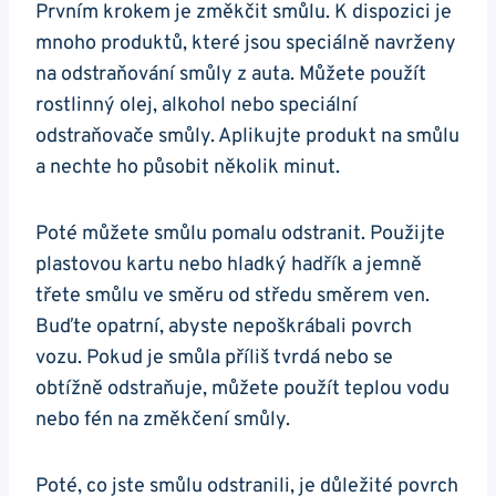
Prvním krokem je změkčit ⁣smůlu. K dispozici je
mnoho​ produktů, které ⁤jsou ​speciálně navrženy
na odstraňování‌ smůly ‍z auta.⁤ Můžete použít
rostlinný olej, alkohol nebo speciální
odstraňovače ⁣smůly. Aplikujte produkt⁢ na smůlu
a ‌nechte ho působit několik minut.
Poté můžete smůlu pomalu odstranit. Použijte
plastovou ‍kartu⁤ nebo hladký hadřík ​a jemně
třete​ smůlu ve směru od středu směrem ven.
Buďte opatrní,⁢ abyste⁣ nepoškrábali povrch
vozu. Pokud je smůla⁤ příliš tvrdá nebo se
‍obtížně odstraňuje, můžete‌ použít‌ teplou vodu
nebo fén na změkčení smůly.
Poté,⁣ co jste smůlu odstranili, je důležité povrch