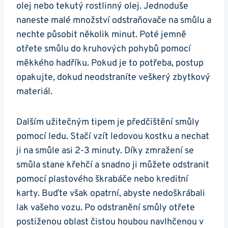
olej nebo tekutý‍ rostlinný olej. Jednoduše
naneste malé množství odstraňovače na‍ smůlu a
nechte působit několik minut. ‌Poté jemně
otřete ‌smůlu do kruhových pohybů‍ pomocí
měkkého hadříku. Pokud je to potřeba, postup
⁤opakujte, dokud neodstraníte veškerý zbytkový
materiál.
Dalším ⁢užitečným tipem‌ je předčištění smůly
pomocí ledu. Stačí vzít ledovou kostku a nechat
⁣ji na smůle asi 2-3 minuty. Díky zmražení se
smůla stane křehčí a snadno ji můžete​ odstranit
pomocí plastového škrabáče nebo kreditní
karty. Buďte však opatrní, abyste nedoškrábali
lak vašeho vozu. Po odstranění smůly otřete
postiženou oblast čistou houbou navlhčenou v