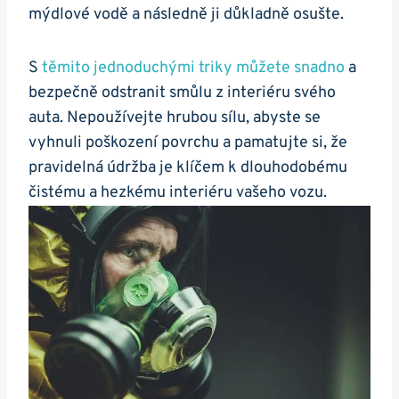
mýdlové‌ vodě a následně ji důkladně osušte.
S​
těmito jednoduchými triky‍ můžete snadno
a
bezpečně‍ odstranit⁢ smůlu z interiéru svého
auta.‍ Nepoužívejte hrubou sílu, abyste se
vyhnuli poškození povrchu a pamatujte si, ⁢že
pravidelná údržba je klíčem k dlouhodobému
čistému ⁣a hezkému interiéru vašeho vozu.