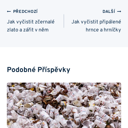
Navigace
PŘEDCHOZÍ
DALŠÍ
Pro
Jak vyčistit zčernalé
Jak vyčistit připálené
zlato a zářit v něm
hrnce a hrníčky
Příspěvek
Podobné Příspěvky