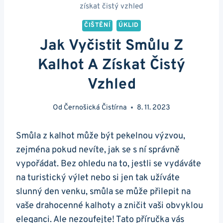
získat čistý vzhled
ČIŠTĚNÍ
ÚKLID
Jak Vyčistit Smůlu Z
Kalhot A Získat Čistý
Vzhled
Od
Černošická Čistírna
8. 11. 2023
Smůla z kalhot může být pekelnou výzvou,
zejména pokud nevíte, jak se s ní správně
vypořádat. Bez ohledu na to, jestli se vydáváte
na turistický výlet nebo si jen tak užíváte
slunný den venku, smůla se může přilepit na
vaše drahocenné kalhoty a zničit vaši obvyklou
eleganci. Ale nezoufejte! Tato příručka vás