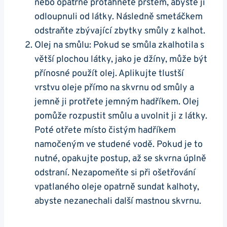
nebo opatrně protáhněte prstem, abyste ji
odloupnuli od látky. Následně smetáčkem
odstraňte zbývající zbytky smůly z kalhot.
Olej na smůlu: Pokud se smůla zkalhotila s
větší plochou látky, jako je džíny, může být
přínosné použít olej. Aplikujte tlustší
vrstvu oleje přímo na skvrnu od smůly a
jemně ji protřete jemným hadříkem. Olej
pomůže rozpustit smůlu a uvolnit ji z látky.
Poté otřete místo čistým hadříkem
namočeným ve studené vodě. Pokud je to
nutné, opakujte postup, až se skvrna úplně
odstraní. Nezapomeňte si při ošetřování
vpatlaného oleje opatrně sundat kalhoty,
abyste nezanechali další mastnou skvrnu.