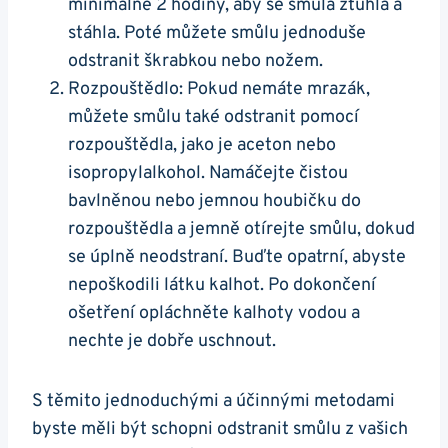
minimálně 2 hodiny, aby se smůla ztuhla a
stáhla. Poté můžete smůlu jednoduše
odstranit škrabkou nebo nožem.
Rozpouštědlo: Pokud nemáte mrazák,
můžete smůlu také odstranit pomocí
rozpouštědla, jako je aceton nebo
isopropylalkohol. Namáčejte čistou
bavlněnou nebo jemnou houbičku do
rozpouštědla a jemně otírejte smůlu, dokud
se úplně neodstraní. Buďte opatrní, abyste
nepoškodili látku kalhot. Po dokončení
ošetření opláchněte kalhoty vodou a
nechte je dobře uschnout.
S těmito jednoduchými a účinnými metodami
byste měli být schopni odstranit smůlu z vašich