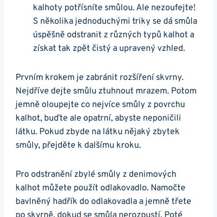
kalhoty potřísníte smůlou. Ale nezoufejte!
S několika jednoduchými triky se dá smůla
úspěšně odstranit z různých typů kalhot a
získat tak zpět čistý a upravený vzhled.
Prvním krokem je zabránit rozšíření skvrny.
Nejdříve dejte smůlu ztuhnout mrazem. Potom
jemně oloupejte co nejvíce smůly z povrchu
kalhot, buďte ale opatrní, abyste neponičili
látku. Pokud zbyde na látku nějaký zbytek
smůly, přejděte k dalšímu kroku.
Pro odstranění zbylé smůly z denimových
kalhot můžete použít odlakovadlo. Namočte
bavlněný hadřík do odlakovadla a jemně třete
po skvrně, dokud se smůla nerozpustí. Poté