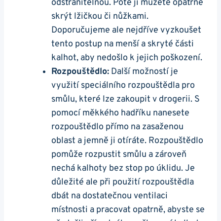
odstranitelnou. Poté ji můžete opatrně
skrýt lžičkou či nůžkami.
Doporučujeme ale nejdříve vyzkoušet
tento postup na menší a skryté části
kalhot, aby nedošlo k jejich poškození.
Rozpouštědlo:
Další možností je
využití speciálního rozpouštědla pro
smůlu, které lze zakoupit v drogerii. S
pomocí měkkého hadříku nanesete
rozpouštědlo přímo na zasaženou
oblast a jemně ji otíráte. Rozpouštědlo
pomůže rozpustit smůlu a zároveň
nechá kalhoty bez stop po úklidu. Je
důležité ale při použití rozpouštědla
dbát na dostatečnou ventilaci
místnosti a pracovat opatrně, abyste se