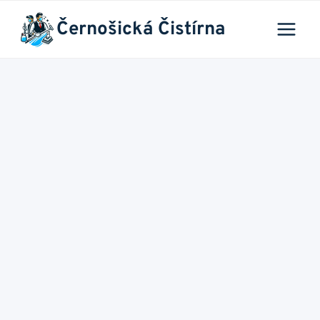
Přeskočit
Černošická Čistírna
na
obsah