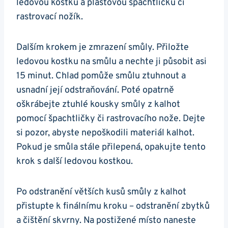
ledovou kostku a plastovou špachtličku či
rastrovací nožík.
Dalším krokem je zmrazení smůly. Přiložte
ledovou kostku na smůlu a nechte ji působit asi
15 minut. Chlad pomůže smůlu ztuhnout a
usnadní její odstraňování. Poté opatrně
oškrábejte ztuhlé kousky smůly z kalhot
pomocí špachtličky či rastrovacího nože. Dejte
si pozor, abyste nepoškodili materiál kalhot.
Pokud je smůla stále přilepená, opakujte tento
krok s další ledovou kostkou.
Po odstranění větších kusů smůly z kalhot
přistupte k finálnímu kroku – odstranění zbytků
a čištění skvrny. Na postižené místo naneste