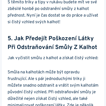
S těmito triky a tipy v rukávu budete mít ve své
zběsilé honbě po odstranění smůly z kalhot
přednost. Nyní je čas dostat se do práce a užívat
si čistý vzhled svých kalhot!
5. Jak Předejít Poškození Látky
Při Odstraňování Smůly Z Kalhot
Jak vyčistit smůlu z kalhot a získat čistý vzhled:
Smůla na kalhotách může být opravdu
frustrující. Ale s pár jednoduchými triky ji
můžete snadno odstranit a vrátit svým kalhotám
původní čistý vzhled. Při odstraňování smůly je
důležité nejen získat čistý vzhled, ale také
minimalizovat poškození látky. Zde je několik