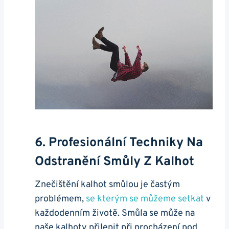
6. Profesionální Techniky Na
Odstranění Smůly Z Kalhot
Znečištění kalhot smůlou je častým
problémem,
se kterým se můžeme setkat
v
každodenním životě. Smůla se může na
naše kalhoty přilepit při procházení pod