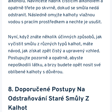
alkoholu. Navlhčete hadřík čistícím alkoholem a
opatrně třete po skvrně, dokud se smůla nedá
odstranit. Následně omyjte kalhoty vlažnou
vodou s pracím prostředkem a nechte je usušit.
Nyní, když znáte několik účinných způsobů, jak
vyčistit smůlu z různých typů kalhot, máte
návod, jak získat zpět čistý a upravený vzhled.
Postupujte pozorně a opatrně, abyste
nepoškodili látku, a brzy budete opět nosit své
oblíbené kalhoty s důvěrou.
8. Doporučené Postupy Na
Odstraňování Staré Smůly Z
Kalhot