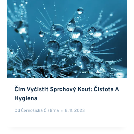
Čím Vyčistit Sprchový Kout: Čistota A
Hygiena
Od
Černošická Čistírna
8. 11. 2023