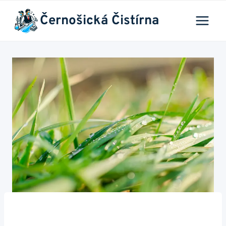
Přeskočit
Černošická Čistírna
na
obsah