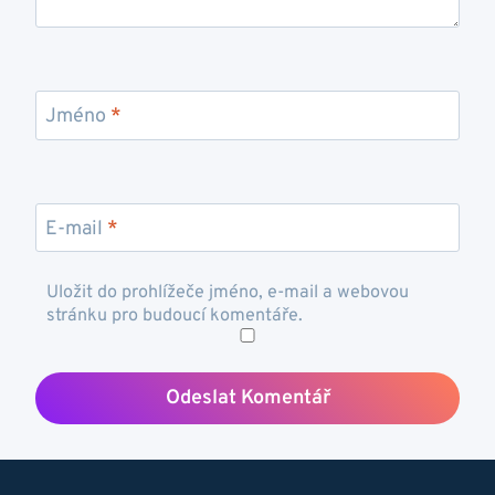
Jméno
*
E-mail
*
Uložit do prohlížeče jméno, e-mail a webovou
stránku pro budoucí komentáře.