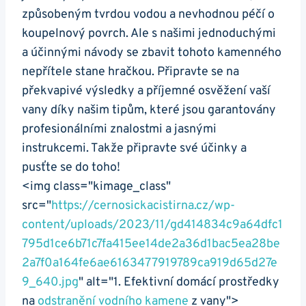
způsobeným tvrdou vodou a nevhodnou péčí o
koupelnový povrch. Ale s našimi jednoduchými
a účinnými návody se zbavit tohoto kamenného
nepřítele stane hračkou. Připravte se na
překvapivé výsledky a příjemné osvěžení vaší
vany díky našim tipům, které jsou garantovány
profesionálními znalostmi a jasnými
instrukcemi. Takže připravte své účinky a
pusťte se do toho!
<img class="kimage_class"
src="
https://cernosickacistirna.cz/wp-
content/uploads/2023/11/gd414834c9a64dfc1
795d1ce6b71c7fa415ee14de2a36d1bac5ea28be
2a7f0a164fe6ae6163477919789ca919d65d27e
9_640.jpg
" alt="1. Efektivní domácí prostředky
na
odstranění vodního kamene
z vany">