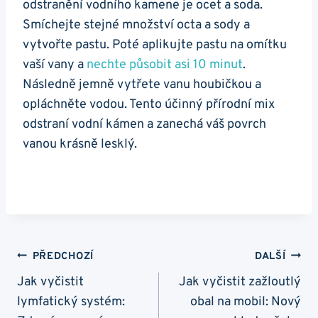
odstranění vodního kamene je ocet a soda.
Smíchejte stejné množství octa a sody a
vytvořte pastu. Poté aplikujte pastu na omítku
vaší vany a
nechte působit asi 10 minut
.
Následně jemně vytřete vanu houbičkou a
opláchněte vodou. Tento účinný přírodní mix
odstraní vodní kámen a zanechá váš povrch
vanou krásně lesklý.
Navigace
PŘEDCHOZÍ
DALŠÍ
Pro
Jak vyčistit
Jak vyčistit zažloutlý
lymfatický systém:
obal na mobil: Nový
Příspěvek