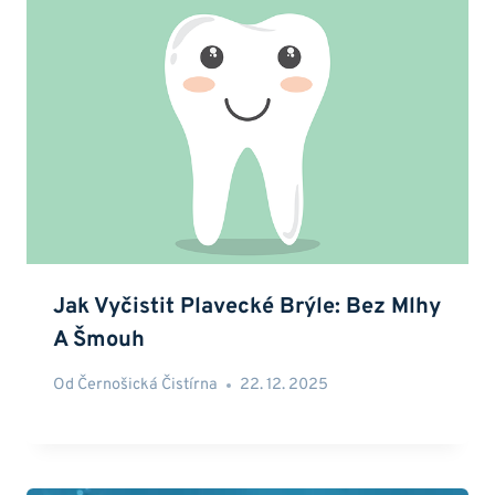
Jak Vyčistit Plavecké Brýle: Bez Mlhy
A Šmouh
Od
Černošická Čistírna
22. 12. 2025