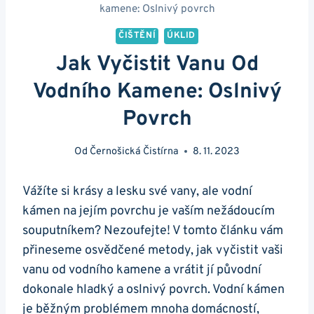
kamene: Oslnivý povrch
ČIŠTĚNÍ
ÚKLID
Jak Vyčistit Vanu Od
Vodního Kamene: Oslnivý
Povrch
Od
Černošická Čistírna
8. 11. 2023
Vážíte si krásy a lesku své vany, ale vodní
kámen na jejím povrchu je vaším nežádoucím
souputníkem? Nezoufejte! V tomto článku vám
přineseme osvědčené metody, jak vyčistit vaši
vanu od vodního kamene a vrátit jí původní
dokonale hladký a oslnivý povrch. Vodní kámen
je běžným problémem mnoha domácností,