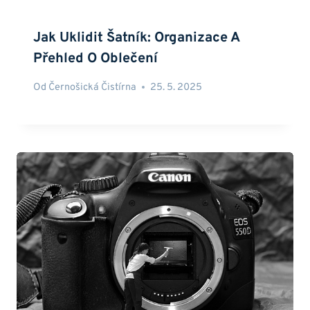
Jak Uklidit Šatník: Organizace A
Přehled O Oblečení
Od
Černošická Čistírna
25. 5. 2025