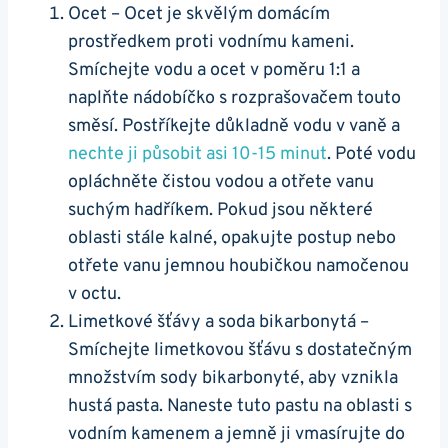
Ocet – Ocet je skvělým domácím
prostředkem proti vodnímu kameni.
Smíchejte vodu a ocet v poměru 1:1 a
naplňte nádobíčko s rozprašovačem touto
směsí. Postříkejte důkladně vodu v vaně a
nechte ji působit asi 10-15 minut
. Poté vodu
opláchněte čistou vodou a otřete vanu
suchým hadříkem. Pokud jsou některé
oblasti stále kalné, opakujte postup nebo
otřete vanu jemnou houbičkou namočenou
v octu.
Limetkové šťávy a soda bikarbonytá –
Smíchejte limetkovou šťávu s dostatečným
množstvím sody bikarbonyté, aby vznikla
hustá pasta. Naneste tuto pastu na oblasti s
vodním kamenem a jemně ji vmasírujte do