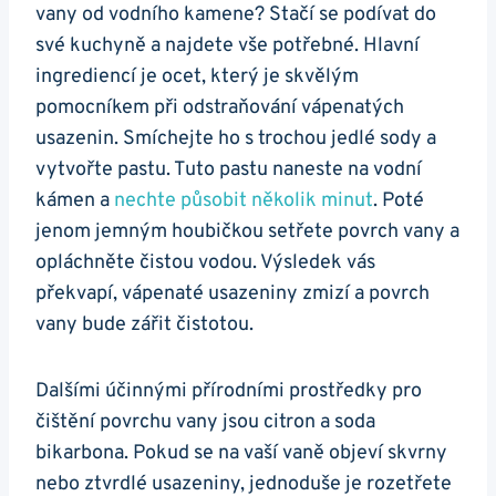
vany od vodního kamene? Stačí se podívat do
své kuchyně a najdete vše potřebné. Hlavní
ingrediencí je ocet, který je skvělým
pomocníkem při odstraňování vápenatých
usazenin. Smíchejte ho s trochou jedlé sody a
vytvořte pastu. Tuto pastu naneste na vodní
kámen a
nechte působit několik minut
. Poté
jenom jemným houbičkou setřete povrch vany a
opláchněte čistou vodou. Výsledek vás
překvapí, vápenaté usazeniny zmizí a povrch
vany bude zářit čistotou.
Dalšími účinnými přírodními prostředky pro
čištění povrchu vany jsou citron a soda
bikarbona. Pokud se na vaší vaně objeví skvrny
nebo ztvrdlé usazeniny, jednoduše je rozetřete