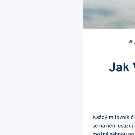
Jak 
Každý milovník‍ č
se na něm​ usazují
možná ‍sáhnou⁤ po