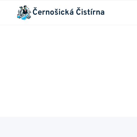
Přeskočit
Černošická Čistírna
na
obsah