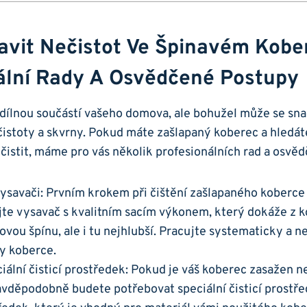
avit Nečistot ⁢ve Špinavém Kober
ální Rady ⁣a​ Osvědčené Postupy
edílnou součástí vašeho⁢ domova, ale bohužel může se ​sn
čistoty a skvrny. Pokud máte zašlapaný koberec a hledát
čistit, máme pro vás několik profesionálních rad‍ a osvě
vysavači: Prvním krokem při čištění zašlapaného koberce j
jte vysavač s⁤ kvalitním sacím výkonem, který dokáže z ⁣k
vou špínu, ale i tu nejhlubší.⁤ Pracujte systematicky a 
hy koberce.
iální čisticí prostředek: Pokud je váš koberec ⁣zasažen ​n
avděpodobně budete potřebovat speciální čisticí prostře