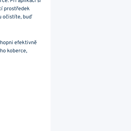
. Při ‍aplikaci si
icí prostředek
⁣ očistíte, buď
hopni⁢ efektivně
ého koberce,