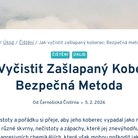
/
Úklid
/
Čištění
/
Jak vyčistit zašlapaný koberec: Bezpečná met
ČIŠTĚNÍ
ÚKLID
Vyčistit Zašlapaný Kob
Bezpečná Metoda
Od
Černošická Čistírna
5. 2. 2026
istoty a pořádku si přeje, aby jeho⁢ koberec vypadal jako 
 různé skvrny,⁢ nečistoty a zápachy, které⁤ jej ‍znevýhodňují
 agresivních chemikáliích, které však mohou poškodit jak​