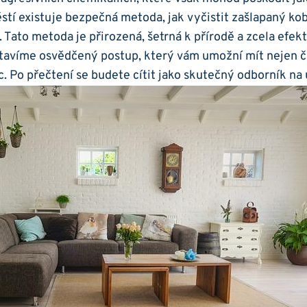
těstí existuje bezpečná metoda, jak vyčistit zašlapaný ko
 Tato metoda je ⁢přirozená, šetrná ‍k přírodě a zcela efekt
avíme osvědčený postup, který vám umožní mít‍ nejen či
.‍ Po‍ přečtení se budete cítit jako ⁤skutečný odborník n