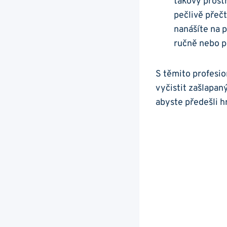
takový prostř
pečlivě přečt
nanášíte na p
ručně nebo p
S těmito⁤ profesi
vyčistit zašlapan
abyste ‍předešli h