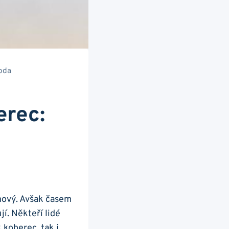
oda
erec:
nový.⁢ Avšak časem
. ‍Někteří⁢ lidé
 koberec, tak i