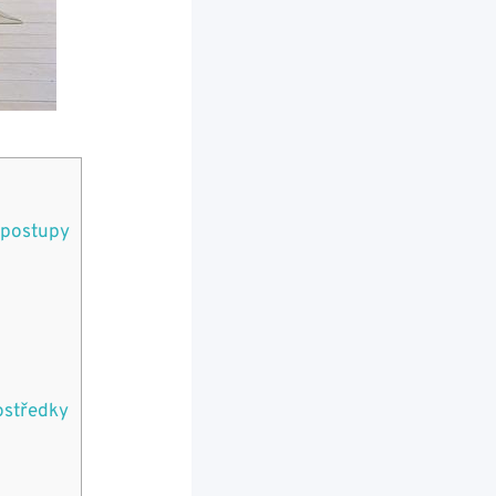
é postupy
ostředky