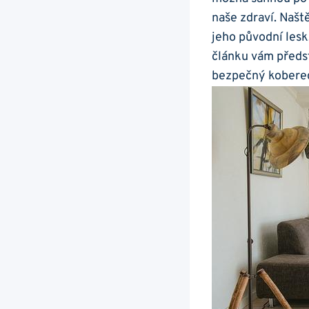
⁤naše⁣ zdraví. Naš
jeho původní lesk.
článku vám předst
bezpečný ⁣koberec