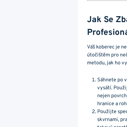
Jak Se Zb
Profesion
Váš koberec ‍je n
útočištěm ​pro ne
metodu, jak ho vy
Sáhnete ‌po⁣ 
vysátí. Použi
nejen povrcho
hranice a ro
Použijte spec
‍skvrnami, pr