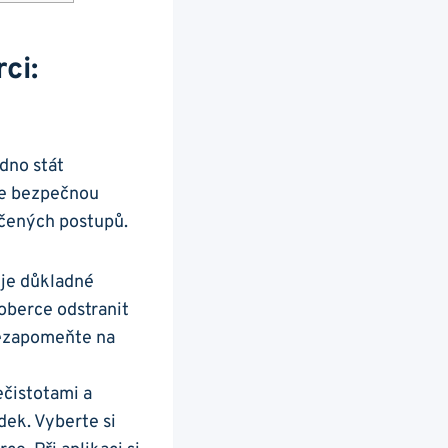
ci:
adno stát
e bezpečnou ​
dčených postupů.
e ‍důkladné⁤
oberce ⁣odstranit
nezapomeňte ‌na
ečistotami a
dek. Vyberte si