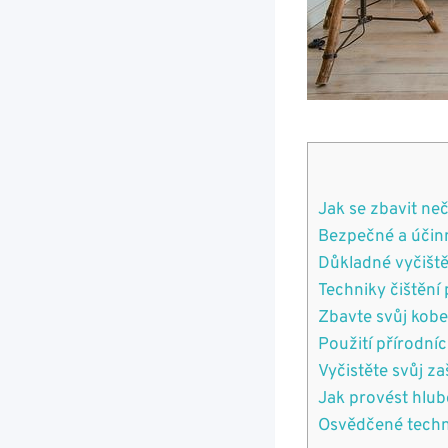
Jak se zbavit neč
Bezpečné a účinn
Důkladné vyčiště
Techniky čištění
Zbavte svůj ⁢kobe
Použití přírodníc
Vyčistěte svůj z
Jak provést hlubo
Osvědčené⁢ techni