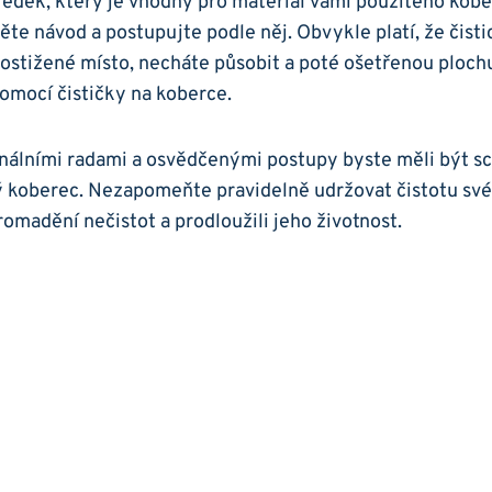
edek, který je vhodný pro materiál vámi použitého koberce
ěte návod⁣ a postupujte⁣ podle něj. Obvykle⁤ platí, že čist
ostižené místo, necháte ​působit a poté ošetřenou⁣ plochu
omocí čističky na koberce.
onálními radami a osvědčenými postupy⁤ byste měli být sc
ý koberec. Nezapomeňte‌ pravidelně udržovat čistotu sv
romadění nečistot a prodloužili jeho životnost.