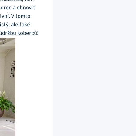
berec a obnovit
ivní. ⁢V tomto
stý, ale také
a údržbu koberců!