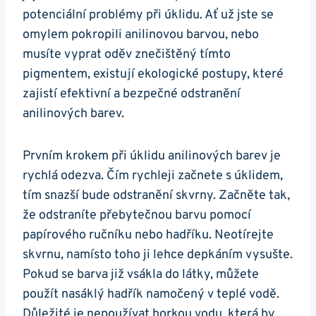
potenciální problémy při úklidu. Ať už jste se
omylem pokropili anilinovou barvou, nebo
musíte vyprat oděv znečištěný tímto
pigmentem, existují ekologické postupy, které
zajistí efektivní a bezpečné odstranění
anilinových barev.
Prvním krokem při úklidu anilinových barev je
rychlá odezva. Čím rychleji začnete s úklidem,
tím snazší bude odstranění skvrny. Začněte tak,
že odstraníte přebytečnou barvu pomocí
papírového ručníku nebo hadříku. Neotírejte
skvrnu, namísto toho ji lehce depkáním vysušte.
Pokud se barva již vsákla do látky, můžete
použít nasáklý hadřík namočený v teplé vodě.
Důležité je nepoužívat horkou vodu, která by