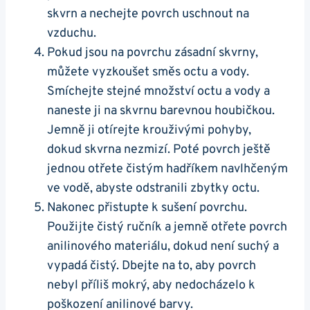
skvrn a nechejte povrch uschnout na
vzduchu.
Pokud jsou na povrchu zásadní skvrny,
můžete vyzkoušet směs octu a vody.
Smíchejte stejné množství octu a vody a
naneste ji na skvrnu barevnou houbičkou.
Jemně ji otírejte krouživými pohyby,
dokud skvrna nezmizí. Poté povrch ještě
jednou otřete čistým hadříkem navlhčeným
ve vodě, abyste odstranili zbytky octu.
Nakonec přistupte k sušení povrchu.
Použijte čistý ručník a jemně otřete povrch
anilinového materiálu, dokud není suchý a
vypadá čistý. Dbejte na to, aby povrch
nebyl příliš mokrý, aby nedocházelo k
poškození anilinové barvy.