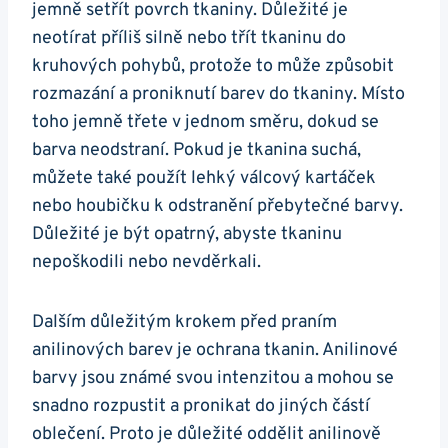
jemně setřít povrch tkaniny. Důležité je
neotírat příliš silně nebo třít tkaninu do
kruhových pohybů, protože to může způsobit
rozmazání a proniknutí barev do tkaniny. Místo
toho jemně třete v jednom směru, dokud se
barva neodstraní. Pokud je tkanina suchá,
můžete také použít lehký válcový kartáček
nebo houbičku k odstranění přebytečné barvy.
Důležité je být opatrný, abyste tkaninu
nepoškodili nebo nevděrkali.
Dalším důležitým krokem před praním
anilinových barev je ochrana tkanin. Anilinové
barvy jsou známé svou intenzitou a mohou se
snadno rozpustit a pronikat do jiných částí
oblečení. Proto je důležité oddělit anilinově