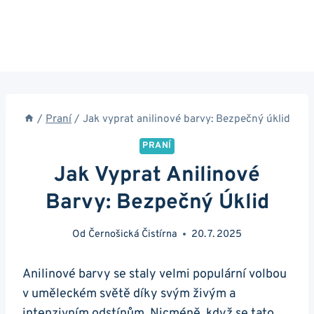
/
Praní
/
Jak vyprat anilinové barvy: Bezpečný úklid
PRANÍ
Jak Vyprat Anilinové
Barvy: Bezpečný Úklid
Od
Černošická Čistírna
20. 7. 2025
Anilinové barvy se staly velmi populární volbou
v uměleckém světě díky svým živým a
intenzivním odstínům. Nicméně, když se tato