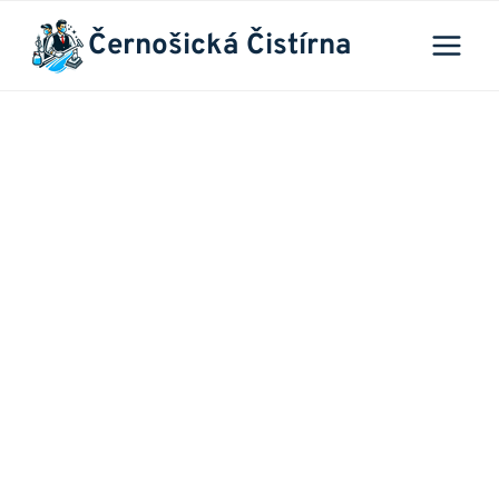
Přeskočit
Černošická Čistírna
na
obsah