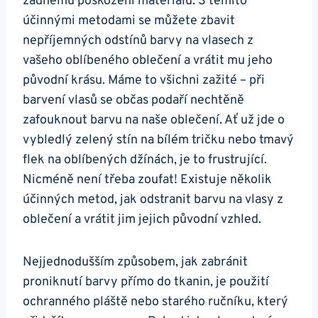
žádnému poškození materiálu. S těmito
účinnými metodami se můžete zbavit
nepříjemných odstínů barvy na vlasech z
vašeho oblíbeného oblečení a vrátit mu jeho
původní krásu. Máme to všichni zažité – při
barvení vlasů se občas podaří nechtěně
zafouknout barvu na naše oblečení. Ať už jde o
vybledlý zelený stín na bílém tričku nebo tmavý
flek na oblíbených džínách, je to frustrující.
Nicméně není třeba zoufat! Existuje několik
účinných metod, jak odstranit barvu na vlasy z
oblečení a vrátit jim jejich původní vzhled.
Nejjednodušším způsobem, jak zabránit
proniknutí barvy přímo do tkanin, je použití
ochranného pláště nebo starého ručníku, který