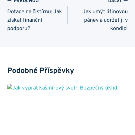
Navigace
PŘEDCHOZÍ
DALŠÍ
Pro
Dotace na čistírnu: Jak
Jak umýt litinovou
získat finanční
pánev a udržet ji v
Příspěvek
podporu?
kondici
Podobné Příspěvky