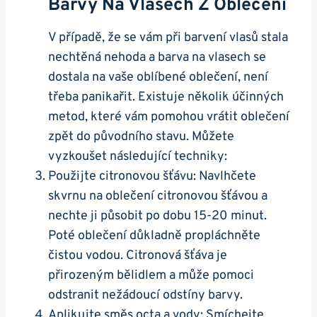
Barvy Na Vlasech Z Oblečení
V případě, že se vám při barvení vlasů stala
nechtěná nehoda a barva na vlasech se
dostala na vaše oblíbené oblečení, není
třeba panikařit. Existuje několik účinných
metod, které vám pomohou vrátit oblečení
zpět do původního stavu. Můžete
vyzkoušet následující techniky:
Použijte citronovou šťávu: Navlhčete
skvrnu na oblečení citronovou šťávou a
nechte ji působit po dobu 15-20 minut.
Poté oblečení důkladně propláchněte
čistou vodou. Citronová šťáva je
přirozeným bělidlem a může pomoci
odstranit nežádoucí odstíny barvy.
Aplikujte směs octa a vody: Smíchejte