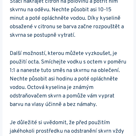
Stačí nakrájet citron na polovinu a potřít ním
skvrnu na oděvu. Nechte působit asi 10-15
minut a poté opláchněte vodou. Díky kyselině
obsažené v citronu se barva začne rozpouštět a
skvrna se postupně vytratí.
Další možností, kterou můžete vyzkoušet, je
použití octa. Smíchejte vodku s octem v poměru
1:1 a naneste tuto směs na skvrnu na oblečení.
Nechte působit asi hodinu a poté opláchněte
vodou. Octová kyselina je známým
odstraňovačem skvrn a pomůže vám vyprat
barvu na vlasy účinně a bez námahy.
Je důležité si uvědomit, že před použitím
jakéhokoli prostředku na odstranění skvrn vždy