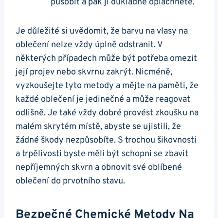
působit a pak ji důkladně opláchněte.
Je důležité si uvědomit, že barvu na vlasy na
oblečení nelze vždy úplně odstranit. V
některých případech může být potřeba omezit
její projev nebo skvrnu zakrýt. Nicméně,
vyzkoušejte tyto metody a mějte na paměti, že
každé oblečení je jedinečné a může reagovat
odlišně. Je také vždy dobré provést zkoušku na
malém skrytém místě, abyste se ujistili, že
žádné škody nezpůsobíte. S trochou šikovnosti
a trpělivosti byste měli být schopni se zbavit
nepříjemných skvrn a obnovit své oblíbené
oblečení do prvotního stavu.
Bezpečné Chemické Metody Na