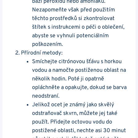
bázi peroxidu nebo amoniaku.
Nezapomeňte však před použitím
těchto prostředků si zkontrolovat
štítek s instrukcemi o péči o oblečení,
abyste se vyhnuli potenciálním
poškozením.
Přírodní metody:
Smíchejte citrónovou šťávu s horkou
vodou a namočte postiženou oblast na
několik hodin. Poté ji opatrně
opláchněte a opakujte, dokud se barva
neodstraní.
Jelikož ocet je známý jako skvělý
odstraňovač skvrn, můžete jej také
použít. Přidejte octovou vodu do
postižené oblasti, nechte asi 30 minut