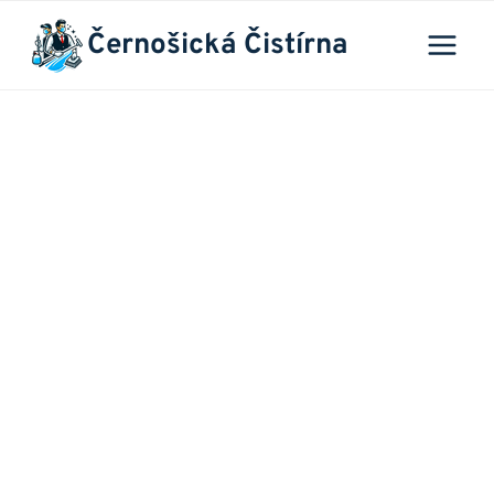
Přeskočit
Černošická Čistírna
na
obsah