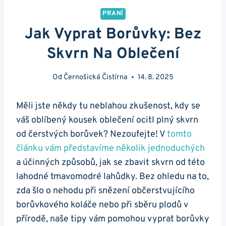
PRANÍ
Jak Vyprat Borůvky: Bez
Skvrn Na Oblečení
Od
Černošická Čistírna
14. 8. 2025
Měli jste někdy tu neblahou zkušenost, kdy se
váš oblíbený kousek oblečení ocitl plný skvrn
od čerstvých borůvek? Nezoufejte! V
tomto
článku vám představíme několik jednoduchých
a účinných způsobů, jak se zbavit skvrn od této
lahodné tmavomodré lahůdky. Bez ohledu na to,
zda šlo o nehodu při snězení občerstvujícího
borůvkového koláče nebo při sběru plodů v
přírodě, naše tipy vám pomohou vyprat borůvky