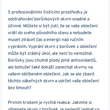
S profesionálními čistícími prostředky je
odstraňování borůvkových skvrn snadné a
účinné. Můžete si být jistí, že se vaše oblečení
vrátí do svého původního stavu a nebudete
muset ztrácet čas a energii nad ručním
vypráním. Vyprání skvrn z borůvek z oblečení
může být zrádný úkol, ale není to nemožné.
Borůvky jsou chutné plody plné antioxidantů,
ale bohužel také dokáží zanechat skvrny na
vašem oblíbeném oblečení. Jak se ale zbavit
těchto zákeřných skvrn a udržet vaše oblečení
bez šmouh?
Prvním krokem je rychlá reakce. Jakmile si
všimnete skvrn z borůvek, je nejlepší jednat co