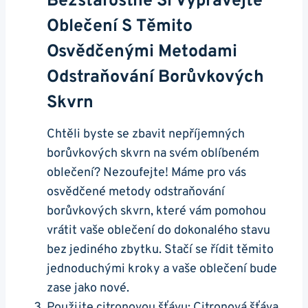
Bezstarostně Si Vyprávejte
Oblečení S Těmito
Osvědčenými Metodami
Odstraňování Borůvkových
Skvrn
Chtěli byste se zbavit nepříjemných
borůvkových skvrn na svém oblíbeném
oblečení? Nezoufejte! Máme pro vás
osvědčené metody odstraňování
borůvkových skvrn, které vám pomohou
vrátit vaše oblečení do dokonalého stavu
bez jediného zbytku. Stačí se řídit těmito
jednoduchými kroky a vaše oblečení bude
zase jako nové.
Použijte citronovou šťávu: Citronová šťáva