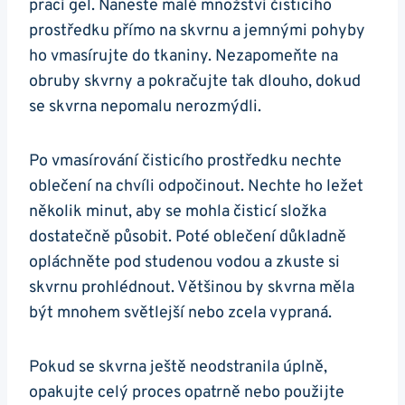
prací gel. Naneste malé množství čisticího
prostředku přímo na skvrnu a jemnými pohyby
ho vmasírujte do tkaniny. Nezapomeňte na
obruby skvrny a pokračujte tak dlouho, dokud
se skvrna nepomalu nerozmýdli.
Po vmasírování čisticího prostředku nechte
oblečení na chvíli odpočinout. Nechte ho ležet
několik minut, aby se mohla čisticí složka
dostatečně působit. Poté oblečení důkladně
opláchněte pod studenou vodou a zkuste si
skvrnu prohlédnout. Většinou by skvrna měla
být mnohem světlejší nebo zcela vypraná.
Pokud se skvrna ještě neodstranila úplně,
opakujte celý proces opatrně nebo použijte