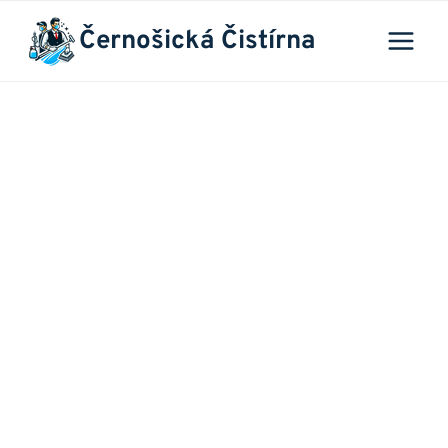
Přeskočit
Černošická Čistírna
na
obsah